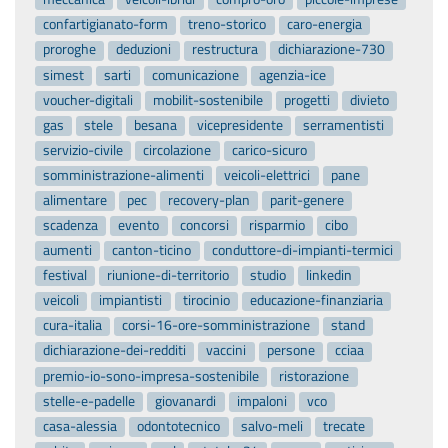
confartigianato-form
treno-storico
caro-energia
proroghe
deduzioni
restructura
dichiarazione-730
simest
sarti
comunicazione
agenzia-ice
voucher-digitali
mobilit-sostenibile
progetti
divieto
gas
stele
besana
vicepresidente
serramentisti
servizio-civile
circolazione
carico-sicuro
somministrazione-alimenti
veicoli-elettrici
pane
alimentare
pec
recovery-plan
parit-genere
scadenza
evento
concorsi
risparmio
cibo
aumenti
canton-ticino
conduttore-di-impianti-termici
festival
riunione-di-territorio
studio
linkedin
veicoli
impiantisti
tirocinio
educazione-finanziaria
cura-italia
corsi-16-ore-somministrazione
stand
dichiarazione-dei-redditi
vaccini
persone
cciaa
premio-io-sono-impresa-sostenibile
ristorazione
stelle-e-padelle
giovanardi
impaloni
vco
casa-alessia
odontotecnico
salvo-meli
trecate