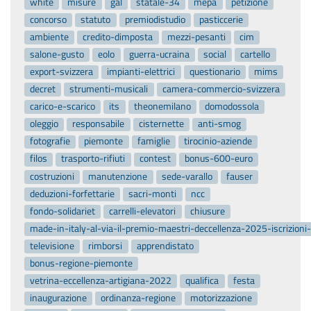
white
misure
gal
statale-34
mepa
petizione
concorso
statuto
premiodistudio
pasticcerie
ambiente
credito-dimposta
mezzi-pesanti
cim
salone-gusto
eolo
guerra-ucraina
social
cartello
export-svizzera
impianti-elettrici
questionario
mims
decret
strumenti-musicali
camera-commercio-svizzera
carico-e-scarico
its
theonemilano
domodossola
oleggio
responsabile
cisternette
anti-smog
fotografie
piemonte
famiglie
tirocinio-aziende
filos
trasporto-rifiuti
contest
bonus-600-euro
costruzioni
manutenzione
sede-varallo
fauser
deduzioni-forfettarie
sacri-monti
ncc
fondo-solidariet
carrelli-elevatori
chiusure
made-in-italy-al-via-il-premio-maestri-deccellenza-2025-iscrizion
televisione
rimborsi
apprendistato
bonus-regione-piemonte
vetrina-eccellenza-artigiana-2022
qualifica
festa
inaugurazione
ordinanza-regione
motorizzazione