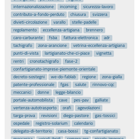
internazionalizzazione
incoming
sicurezza-lavoro
contributo-a-fondo-perduto
chiusura
svizzera
divieti-circolazione
varallo
stelle-padelle
regolamento
eccellenza-artigiana
brennero
caro-carburante
fsba
fattura-elettronica
adr
tachigrafo
zona-arancione
vetrina-eccellenza-artigiana
punti-di-vista
lartigianato-che-ci-piace
vignetta
rentri
cronotachigrafo
fase-2
confartigianato-imprese-piemonte-orientale
decreto-sostegni
we-do-fablab
regione
zona-gialla
patente-professionale
fgas
salute
rinnovo-cqc
meccanici
donne
legge-bilancio
portale-automobilista
cave
pes-pav
galliate
vertenza-autotrasporto
orafi
agevolazioni
targa-prova
revisioni
diego-pastore
gas-tossici
ospedale
registro-solarium
calendario
delegato-di-territorio
casa-bossi
tg-confartigianato
meccanica
veicoli-ibridi
compro-oro
piccole-imprese