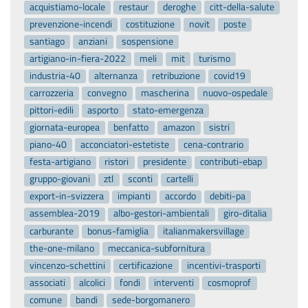
acquistiamo-locale
restaur
deroghe
citt-della-salute
prevenzione-incendi
costituzione
novit
poste
santiago
anziani
sospensione
artigiano-in-fiera-2022
meli
mit
turismo
industria-40
alternanza
retribuzione
covid19
carrozzeria
convegno
mascherina
nuovo-ospedale
pittori-edili
asporto
stato-emergenza
giornata-europea
benfatto
amazon
sistri
piano-40
acconciatori-estetiste
cena-contrario
festa-artigiano
ristori
presidente
contributi-ebap
gruppo-giovani
ztl
sconti
cartelli
export-in-svizzera
impianti
accordo
debiti-pa
assemblea-2019
albo-gestori-ambientali
giro-ditalia
carburante
bonus-famiglia
italianmakersvillage
the-one-milano
meccanica-subfornitura
vincenzo-schettini
certificazione
incentivi-trasporti
associati
alcolici
fondi
interventi
cosmoprof
comune
bandi
sede-borgomanero