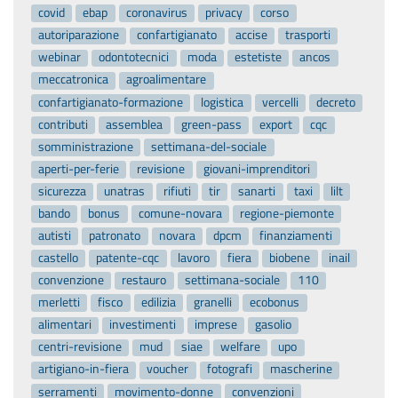
covid
ebap
coronavirus
privacy
corso
autoriparazione
confartigianato
accise
trasporti
webinar
odontotecnici
moda
estetiste
ancos
meccatronica
agroalimentare
confartigianato-formazione
logistica
vercelli
decreto
contributi
assemblea
green-pass
export
cqc
somministrazione
settimana-del-sociale
aperti-per-ferie
revisione
giovani-imprenditori
sicurezza
unatras
rifiuti
tir
sanarti
taxi
lilt
bando
bonus
comune-novara
regione-piemonte
autisti
patronato
novara
dpcm
finanziamenti
castello
patente-cqc
lavoro
fiera
biobene
inail
convenzione
restauro
settimana-sociale
110
merletti
fisco
edilizia
granelli
ecobonus
alimentari
investimenti
imprese
gasolio
centri-revisione
mud
siae
welfare
upo
artigiano-in-fiera
voucher
fotografi
mascherine
serramenti
movimento-donne
convenzioni