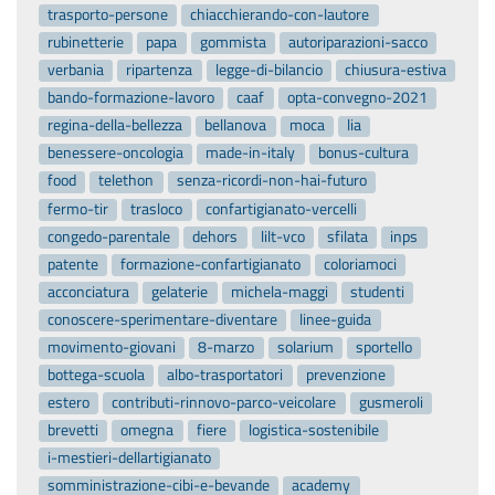
trasporto-persone
chiacchierando-con-lautore
rubinetterie
papa
gommista
autoriparazioni-sacco
verbania
ripartenza
legge-di-bilancio
chiusura-estiva
bando-formazione-lavoro
caaf
opta-convegno-2021
regina-della-bellezza
bellanova
moca
lia
benessere-oncologia
made-in-italy
bonus-cultura
food
telethon
senza-ricordi-non-hai-futuro
fermo-tir
trasloco
confartigianato-vercelli
congedo-parentale
dehors
lilt-vco
sfilata
inps
patente
formazione-confartigianato
coloriamoci
acconciatura
gelaterie
michela-maggi
studenti
conoscere-sperimentare-diventare
linee-guida
movimento-giovani
8-marzo
solarium
sportello
bottega-scuola
albo-trasportatori
prevenzione
estero
contributi-rinnovo-parco-veicolare
gusmeroli
brevetti
omegna
fiere
logistica-sostenibile
i-mestieri-dellartigianato
somministrazione-cibi-e-bevande
academy