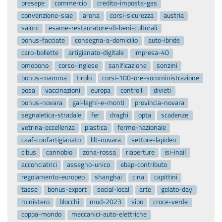
presepe
commercio
credito-imposta-gas
convenzione-siae
arona
corsi-sicurezza
austria
saloni
esame-restauratore-di-beni-culturali
bonus-facciate
consegna-a-domicilio
auto-ibride
caro-bollette
artigianato-digitale
impresa-40
omobono
corso-inglese
sanificazione
sonzini
bonus-mamma
tirolo
corsi-100-ore-somministrazione
posa
vaccinazioni
europa
controlli
divieti
bonus-novara
gal-laghi-e-monti
provincia-novara
segnaletica-stradale
fer
draghi
opta
scadenze
vetrina-eccellenza
plastica
fermo-nazionale
caaf-confartigianato
lilt-novara
settore-lapideo
cibus
cannobio
zona-rossa
riaperture
isi-inail
acconciatrici
assegno-unico
ebap-contributo
regolamento-europeo
shanghai
cina
capittini
tasse
bonus-export
social-local
arte
gelato-day
ministero
blocchi
mud-2023
sibo
croce-verde
coppa-mondo
meccanici-auto-elettriche