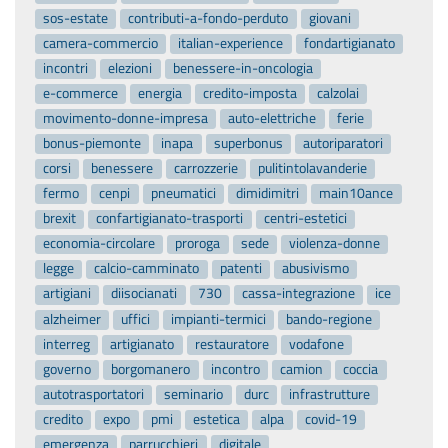
sos-estate
contributi-a-fondo-perduto
giovani
camera-commercio
italian-experience
fondartigianato
incontri
elezioni
benessere-in-oncologia
e-commerce
energia
credito-imposta
calzolai
movimento-donne-impresa
auto-elettriche
ferie
bonus-piemonte
inapa
superbonus
autoriparatori
corsi
benessere
carrozzerie
pulitintolavanderie
fermo
cenpi
pneumatici
dimidimitri
main10ance
brexit
confartigianato-trasporti
centri-estetici
economia-circolare
proroga
sede
violenza-donne
legge
calcio-camminato
patenti
abusivismo
artigiani
diisocianati
730
cassa-integrazione
ice
alzheimer
uffici
impianti-termici
bando-regione
interreg
artigianato
restauratore
vodafone
governo
borgomanero
incontro
camion
coccia
autotrasportatori
seminario
durc
infrastrutture
credito
expo
pmi
estetica
alpa
covid-19
emergenza
parrucchieri
digitale