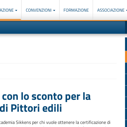
AZIONE
CONVENZIONI
FORMAZIONE
ASSOCIAZIONE
M
I
u
d
o
r
p
p
n
s
c
con lo sconto per la
di Pittori edili
ademia Sikkens per chi vuole ottenere la certificazione di