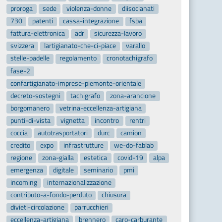
proroga
sede
violenza-donne
diisocianati
730
patenti
cassa-integrazione
fsba
fattura-elettronica
adr
sicurezza-lavoro
svizzera
lartigianato-che-ci-piace
varallo
stelle-padelle
regolamento
cronotachigrafo
fase-2
confartigianato-imprese-piemonte-orientale
decreto-sostegni
tachigrafo
zona-arancione
borgomanero
vetrina-eccellenza-artigiana
punti-di-vista
vignetta
incontro
rentri
coccia
autotrasportatori
durc
camion
credito
expo
infrastrutture
we-do-fablab
regione
zona-gialla
estetica
covid-19
alpa
emergenza
digitale
seminario
pmi
incoming
internazionalizzazione
contributo-a-fondo-perduto
chiusura
divieti-circolazione
parrucchieri
eccellenza-artigiana
brennero
caro-carburante