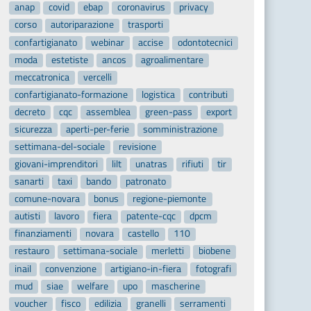
anap
covid
ebap
coronavirus
privacy
corso
autoriparazione
trasporti
confartigianato
webinar
accise
odontotecnici
moda
estetiste
ancos
agroalimentare
meccatronica
vercelli
confartigianato-formazione
logistica
contributi
decreto
cqc
assemblea
green-pass
export
sicurezza
aperti-per-ferie
somministrazione
settimana-del-sociale
revisione
giovani-imprenditori
lilt
unatras
rifiuti
tir
sanarti
taxi
bando
patronato
comune-novara
bonus
regione-piemonte
autisti
lavoro
fiera
patente-cqc
dpcm
finanziamenti
novara
castello
110
restauro
settimana-sociale
merletti
biobene
inail
convenzione
artigiano-in-fiera
fotografi
mud
siae
welfare
upo
mascherine
voucher
fisco
edilizia
granelli
serramenti