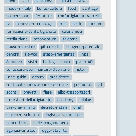
novit
caaf
bellanova
chiusura-estiva
made-in-italy
bonus-cultura
food
santiago
sospensione
fermo-tir
confartigianato-vercelli
lia
benessere-oncologia
mit
poste
turismo
formazione-confartigianato
coloriamoci
retribuzione
acconciatura
gelaterie
nuovo-ospedale
pittori-edili
congedo-parentale
dehors
lilt-vco
stato-emergenza
inps
8-marzo
sistri
bottega-scuola
piano-40
conoscere-sperimentare-diventare
ristori
linee-guida
estero
presidente
contributi-rinnovo-parco-veicolare
gusmeroli
ztl
sconti
brevetti
fiere
albo-trasportatori
i-mestieri-dellartigianato
academy
adblue
the-one-milano
decreto-natale
chef
vincenzo-schettini
logistica-sostenibile
bando-fiere
sede-borgomanero
agenzia-entrate
legge-stabilita