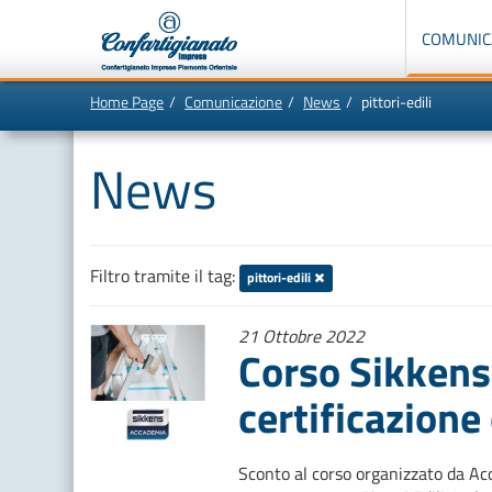
Menù
di
COMUNIC
navigazione
principale:
Home Page
Comunicazione
News
pittori-edili
Vai
In
al
questa
contenuto
pagina:
News
principale
Menù
di
navigazione
principale
[1]
Ricerca
nel
sito
Filtro tramite il tag:
pittori-edili
[2]
Contenuti
principali
21 Ottobre 2022
[5]
Corso Sikkens 
Le
ultime
novità
certificazione 
da
Confartigianato
[6]
Sconto al corso organizzato da Acc