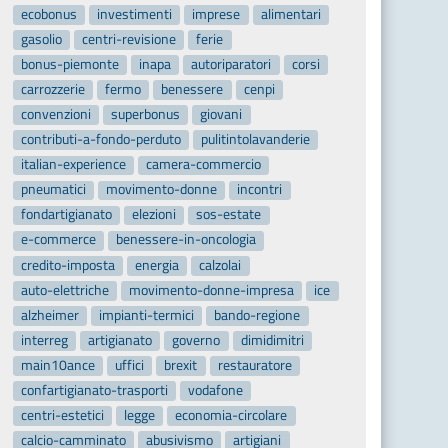
ecobonus
investimenti
imprese
alimentari
gasolio
centri-revisione
ferie
bonus-piemonte
inapa
autoriparatori
corsi
carrozzerie
fermo
benessere
cenpi
convenzioni
superbonus
giovani
contributi-a-fondo-perduto
pulitintolavanderie
italian-experience
camera-commercio
pneumatici
movimento-donne
incontri
fondartigianato
elezioni
sos-estate
e-commerce
benessere-in-oncologia
credito-imposta
energia
calzolai
auto-elettriche
movimento-donne-impresa
ice
alzheimer
impianti-termici
bando-regione
interreg
artigianato
governo
dimidimitri
main10ance
uffici
brexit
restauratore
confartigianato-trasporti
vodafone
centri-estetici
legge
economia-circolare
calcio-camminato
abusivismo
artigiani