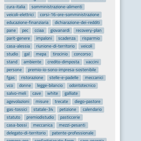
cura-italia
somministrazione-alimenti
veicoli-elettrici
corsi-16-ore-somministrazione
educazione-finanziaria
dichiarazione-dei-redditi
pane
pec
cciaa
giovanardi
recovery-plan
parit-genere
impaloni
scadenza
risparmio
casa-alessia
riunione-di-territorio
veicoli
studio
gal
mepa
tirocinio
concorso
stand
ambiente
credito-dimposta
vaccini
persone
premio-io-sono-impresa-sostenibile
fgas
ristorazione
stelle-e-padelle
meccanici
vco
donne
legge-bilancio
odontotecnico
salvo-meli
cave
white
galliate
agevolazioni
misure
trecate
diego-pastore
gas-tossici
statale-34
petizione
calendario
statuto
premiodistudio
pasticcerie
casa-bossi
meccanica
mezzi-pesanti
delegato-di-territorio
patente-professionale
compro-oro
confartigianato-form
caro-energia