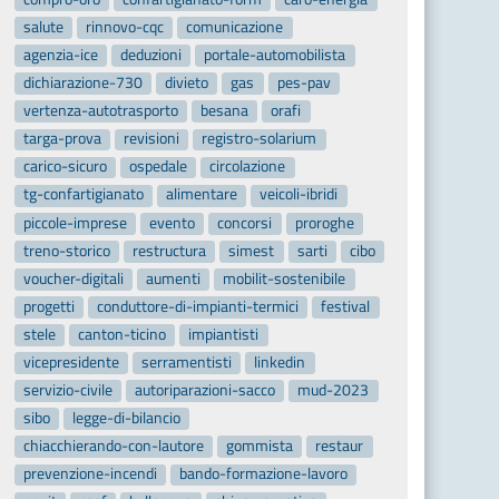
salute
rinnovo-cqc
comunicazione
agenzia-ice
deduzioni
portale-automobilista
dichiarazione-730
divieto
gas
pes-pav
vertenza-autotrasporto
besana
orafi
targa-prova
revisioni
registro-solarium
carico-sicuro
ospedale
circolazione
tg-confartigianato
alimentare
veicoli-ibridi
piccole-imprese
evento
concorsi
proroghe
treno-storico
restructura
simest
sarti
cibo
voucher-digitali
aumenti
mobilit-sostenibile
progetti
conduttore-di-impianti-termici
festival
stele
canton-ticino
impiantisti
vicepresidente
serramentisti
linkedin
servizio-civile
autoriparazioni-sacco
mud-2023
sibo
legge-di-bilancio
chiacchierando-con-lautore
gommista
restaur
prevenzione-incendi
bando-formazione-lavoro