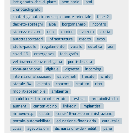
lartigianato-che-ci-piace
seminario
pmi
cronotachigrafo
confartigianato-imprese-piemonte-orientale
fase-2
decreto-sostegni
alpa
borgomanero
incontro
sicurezza-lavoro
durc
camion
svizzera
coccia
autotrasportatori
infrastrutture
credito
expo
stelle-padelle
regolamento
varallo
estetica
adr
covid-19
emergenza
tachigrafo
vetrina-eccellenza-artigiana
punti-di-vista
zona-arancione
digitale
vignetta
incoming
internazionalizzazione
salvo-meli
trecate
white
statale-34
evento
concorsi
statuto
cibo
mobilit-sostenibile
ambiente
conduttore-di-impianti-termici
festival
premiodistudio
aumenti
canton-ticino
linkedin
impiantisti
rinnovo-cqc
salute
corsi-16-ore-somministrazione
portale-automobilista
educazione-finanziaria
cura-italia
cciaa
agevolazioni
dichiarazione-dei-redditi
pane