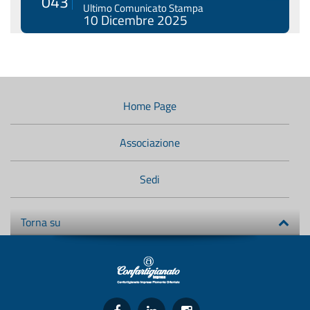
043
Ultimo Comunicato Stampa
10 Dicembre 2025
Menù
di
navigazione
Home Page
secondario:
Associazione
Sedi
Torna su