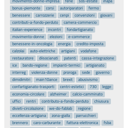
movimento-donne-impresa
ferie
sos-estate
inapa
bonus-piemonte
corsi
autoriparatori
fermo
benessere
carrozzerie
cenpi
convenzioni
giovani
contributi-a-fondo-perduto
camera-commercio
italian-experience
incontri
fondartigianato
movimento-donne
elezioni
e-commerce
benessere-in-oncologia
energia
credito-imposta
calzolai
auto-elettriche
artigiani
vodafone
restauratore
diisocianati
patenti
cassa-integrazione
ice
bando-regione
impianti-termici
artigianato
interreg
violenza-donne
proroga
sede
governo
dimidimitri
main10ance
brexit
abusivismo
confartigianato-trasporti
centri-estetici
730
legge
economia-circolare
alzheimer
calcio-camminato
uffici
rentri
contributo-a-fondo-perduto
chiusura
divieti-circolazione
we-do-fablab
regione
eccellenza-artigiana
zona-gialla
parrucchieri
brennero
caro-carburante
fattura-elettronica
fsba