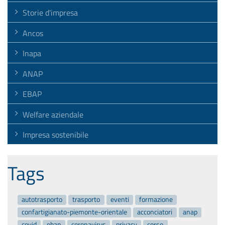
Storie d'impresa
Ancos
Inapa
ANAP
EBAP
Welfare aziendale
Impresa sostenibile
Tags
autotrasporto
trasporto
eventi
formazione
confartigianato-piemonte-orientale
acconciatori
anap
covid
ebap
coronavirus
privacy
corso