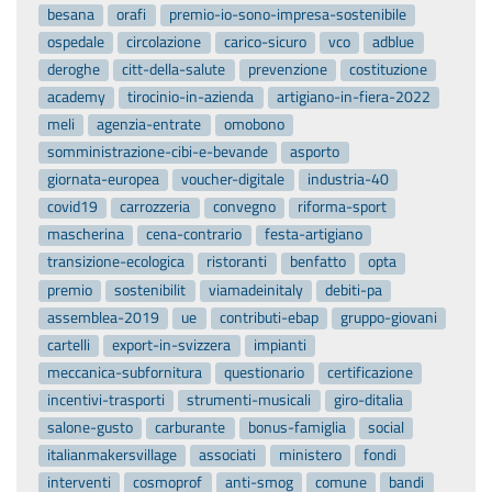
besana
orafi
premio-io-sono-impresa-sostenibile
ospedale
circolazione
carico-sicuro
vco
adblue
deroghe
citt-della-salute
prevenzione
costituzione
academy
tirocinio-in-azienda
artigiano-in-fiera-2022
meli
agenzia-entrate
omobono
somministrazione-cibi-e-bevande
asporto
giornata-europea
voucher-digitale
industria-40
covid19
carrozzeria
convegno
riforma-sport
mascherina
cena-contrario
festa-artigiano
transizione-ecologica
ristoranti
benfatto
opta
premio
sostenibilit
viamadeinitaly
debiti-pa
assemblea-2019
ue
contributi-ebap
gruppo-giovani
cartelli
export-in-svizzera
impianti
meccanica-subfornitura
questionario
certificazione
incentivi-trasporti
strumenti-musicali
giro-ditalia
salone-gusto
carburante
bonus-famiglia
social
italianmakersvillage
associati
ministero
fondi
interventi
cosmoprof
anti-smog
comune
bandi