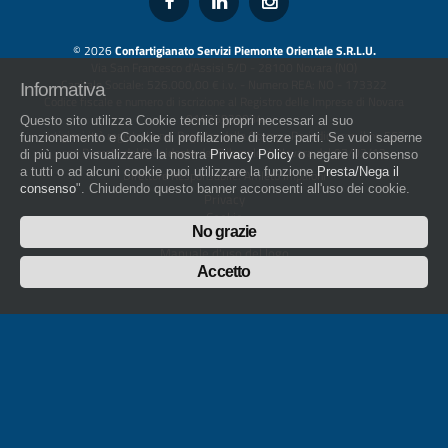
© 2026
Confartigianato Servizi Piemonte Orientale S.R.L.U.
Via San Francesco d'Assisi 5/D - 28100 Novara (NO)
Capitale Sociale: 526.000,00 € i.v. - Numero REA: NO - 173322
Informativa
Codice fiscale e numero di iscrizione al Registro delle Imprese di Novara
01436930034
Questo sito utilizza Cookie tecnici propri necessari al suo
artigiani.it è registrato nel Registro della Stampa Periodica con il nr. 562
funzionamento e Cookie di profilazione di terze parti. Se vuoi saperne
con Decreto del Presidente del Tribunale di Novara del 07/03/13
di più puoi visualizzare la nostra
Privacy Policy
o negare il consenso
a tutti o ad alcuni cookie puoi utilizzare la funzione
Presta/Nega il
Direttore Responsabile: Amleto Impaloni
consenso
". Chiudendo questo banner acconsenti all'uso dei cookie.
Privacy
Cookie
No grazie
Whistleblowing
Manuale d'uso del logo
Policy sulla Parità di genere
Accetto