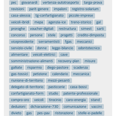
pec
giovanardi
vertenza-autotrasporto
targa-prova
revisioni
parit-genere
impaloni
registro-solarium
casa-alessia
tg-confartigianato
piccole-imprese
veicoli-ibridi
mepa
agenzia-ice
treno-storico
gal
proroghe
voucher-digitali
restructura
simest
sarti
concorso
persone
stele
progetti
credito-dimposta
vicepresidente
serramentisti
fgas
meccanici
servizio-civile
donne
legge-bilancio
odontotecnico
alimentare
veicoli-elettrici
cave
somministrazione-alimenti
recovery-plan
misure
galliate
risparmio
diego-pastore
scadenza
gas-tossici
petizione
calendario
meccanica
riunione-di-territorio
mezzi-pesanti
delegato-di-territorio
pasticcerie
casa-bossi
confartigianato-form
studio
patente-professionale
compro-oro
veicoli
tirocinio
caro-energia
stand
deduzioni
dichiarazione-730
comunicazione
vaccini
divieto
gas
pes-pav
ristorazione
stelle-e-padelle