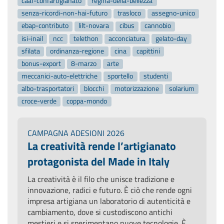
caaf-confartigianato
regina-della-bellezza
senza-ricordi-non-hai-futuro
trasloco
assegno-unico
ebap-contributo
lilt-novara
cibus
cannobio
isi-inail
ncc
telethon
acconciatura
gelato-day
sfilata
ordinanza-regione
cina
capittini
bonus-export
8-marzo
arte
meccanici-auto-elettriche
sportello
studenti
albo-trasportatori
blocchi
motorizzazione
solarium
croce-verde
coppa-mondo
CAMPAGNA ADESIONI 2026
La creatività rende l’artigianato
protagonista del Made in Italy
La creatività è il filo che unisce tradizione e
innovazione, radici e futuro. È ciò che rende ogni
impresa artigiana un laboratorio di autenticità e
cambiamento, dove si custodiscono antichi
mestieri e si sperimentano nuove tecnologie. È