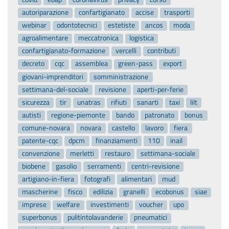
autoriparazione
confartigianato
accise
trasporti
webinar
odontotecnici
estetiste
ancos
moda
agroalimentare
meccatronica
logistica
confartigianato-formazione
vercelli
contributi
decreto
cqc
assemblea
green-pass
export
giovani-imprenditori
somministrazione
settimana-del-sociale
revisione
aperti-per-ferie
sicurezza
tir
unatras
rifiuti
sanarti
taxi
lilt
autisti
regione-piemonte
bando
patronato
bonus
comune-novara
novara
castello
lavoro
fiera
patente-cqc
dpcm
finanziamenti
110
inail
convenzione
merletti
restauro
settimana-sociale
biobene
gasolio
serramenti
centri-revisione
artigiano-in-fiera
fotografi
alimentari
mud
mascherine
fisco
edilizia
granelli
ecobonus
siae
imprese
welfare
investimenti
voucher
upo
superbonus
pulitintolavanderie
pneumatici