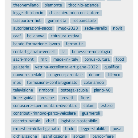
theonemilano
piemonte
tirocinio-aziende
legge-di-bilancio
chiacchierando-con-lautore
trasporto-rifiuti
gommista
responsabile
autoriparazioni-sacco
mud-2023
sede-varallo
novit
caaf
bellanova
chiusura-estiva
bando-formazione-lavoro
fermo-tir
confartigianato-vercelli
lia
benessere-oncologia
sacri-monti
mit
made-in-italy
bonus-cultura
food
gelaterie
vetrina-eccellenza-artigiana-2022
qualifica
nuovo-ospedale
congedo-parentale
dehors
lilt-vco
inps
formazione-confartigianato
coloriamoci
televisione
rimborsi
bottega-scuola
piano-40
linee-guida
presepe
brevetti
fiere
conoscere-sperimentare-diventare
saloni
estero
contributi-rinnovo-parco-veicolare
gusmeroli
decreto-natale
chef
logistica-sostenibile
i-mestieri-dellartigianato
tirolo
legge-stabilita
posa
dichiarazione
sanificazione
sonzini
bando-fiere