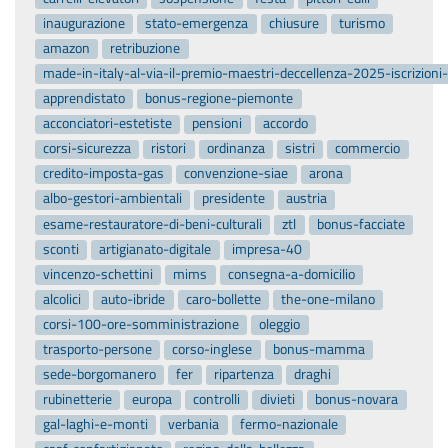
inaugurazione
stato-emergenza
chiusure
turismo
amazon
retribuzione
made-in-italy-al-via-il-premio-maestri-deccellenza-2025-iscrizion
apprendistato
bonus-regione-piemonte
acconciatori-estetiste
pensioni
accordo
corsi-sicurezza
ristori
ordinanza
sistri
commercio
credito-imposta-gas
convenzione-siae
arona
albo-gestori-ambientali
presidente
austria
esame-restauratore-di-beni-culturali
ztl
bonus-facciate
sconti
artigianato-digitale
impresa-40
vincenzo-schettini
mims
consegna-a-domicilio
alcolici
auto-ibride
caro-bollette
the-one-milano
corsi-100-ore-somministrazione
oleggio
trasporto-persone
corso-inglese
bonus-mamma
sede-borgomanero
fer
ripartenza
draghi
rubinetterie
europa
controlli
divieti
bonus-novara
gal-laghi-e-monti
verbania
fermo-nazionale