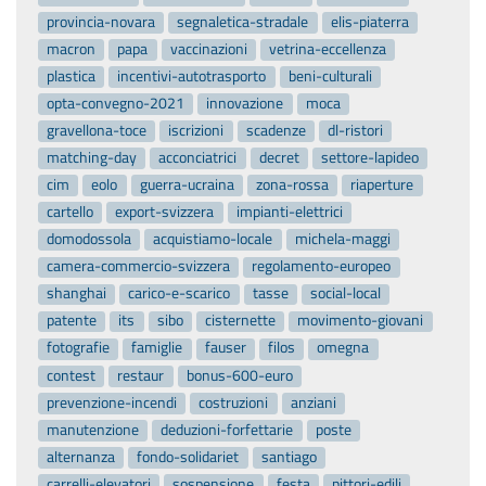
provincia-novara
segnaletica-stradale
elis-piaterra
macron
papa
vaccinazioni
vetrina-eccellenza
plastica
incentivi-autotrasporto
beni-culturali
opta-convegno-2021
innovazione
moca
gravellona-toce
iscrizioni
scadenze
dl-ristori
matching-day
acconciatrici
decret
settore-lapideo
cim
eolo
guerra-ucraina
zona-rossa
riaperture
cartello
export-svizzera
impianti-elettrici
domodossola
acquistiamo-locale
michela-maggi
camera-commercio-svizzera
regolamento-europeo
shanghai
carico-e-scarico
tasse
social-local
patente
its
sibo
cisternette
movimento-giovani
fotografie
famiglie
fauser
filos
omegna
contest
restaur
bonus-600-euro
prevenzione-incendi
costruzioni
anziani
manutenzione
deduzioni-forfettarie
poste
alternanza
fondo-solidariet
santiago
carrelli-elevatori
sospensione
festa
pittori-edili