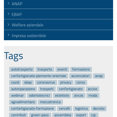
ANAP
EBAP
Welfare aziendale
Impresa sostenibile
Tags
autotrasporto
trasporto
eventi
formazione
confartigianato-piemonte-orientale
acconciatori
anap
covid
ebap
coronavirus
privacy
corso
autoriparazione
trasporti
confartigianato
accise
webinar
odontotecnici
estetiste
ancos
moda
agroalimentare
meccatronica
confartigianato-formazione
vercelli
logistica
decreto
contributi
green-pass
assemblea
export
cqc