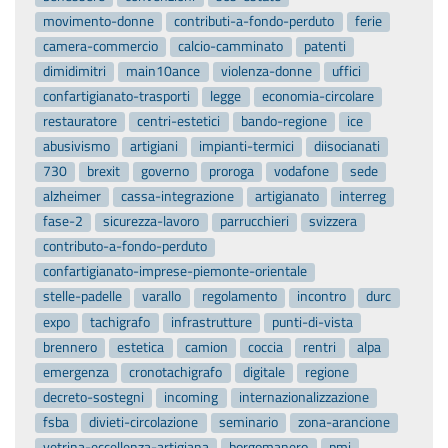
movimento-donne
contributi-a-fondo-perduto
ferie
camera-commercio
calcio-camminato
patenti
dimidimitri
main10ance
violenza-donne
uffici
confartigianato-trasporti
legge
economia-circolare
restauratore
centri-estetici
bando-regione
ice
abusivismo
artigiani
impianti-termici
diisocianati
730
brexit
governo
proroga
vodafone
sede
alzheimer
cassa-integrazione
artigianato
interreg
fase-2
sicurezza-lavoro
parrucchieri
svizzera
contributo-a-fondo-perduto
confartigianato-imprese-piemonte-orientale
stelle-padelle
varallo
regolamento
incontro
durc
expo
tachigrafo
infrastrutture
punti-di-vista
brennero
estetica
camion
coccia
rentri
alpa
emergenza
cronotachigrafo
digitale
regione
decreto-sostegni
incoming
internazionalizzazione
fsba
divieti-circolazione
seminario
zona-arancione
vetrina-eccellenza-artigiana
borgomanero
pmi