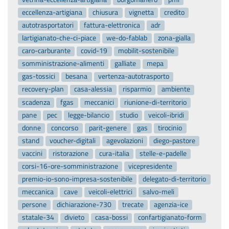
eccellenza-artigiana
chiusura
vignetta
credito
autotrasportatori
fattura-elettronica
adr
lartigianato-che-ci-piace
we-do-fablab
zona-gialla
caro-carburante
covid-19
mobilit-sostenibile
somministrazione-alimenti
galliate
mepa
gas-tossici
besana
vertenza-autotrasporto
recovery-plan
casa-alessia
risparmio
ambiente
scadenza
fgas
meccanici
riunione-di-territorio
pane
pec
legge-bilancio
studio
veicoli-ibridi
donne
concorso
parit-genere
gas
tirocinio
stand
voucher-digitali
agevolazioni
diego-pastore
vaccini
ristorazione
cura-italia
stelle-e-padelle
corsi-16-ore-somministrazione
vicepresidente
premio-io-sono-impresa-sostenibile
delegato-di-territorio
meccanica
cave
veicoli-elettrici
salvo-meli
persone
dichiarazione-730
trecate
agenzia-ice
statale-34
divieto
casa-bossi
confartigianato-form