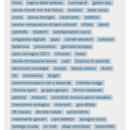
festa
regina-della-bellezza
cosmoprof
gelato-day
senza-ricordi-non-hai-futuro
trasloco
zona-rossa
arona
bonus-famiglia
cisternette
telethon
esame-restauratore-di-beni-culturali
sfilata
bandi
sportello
studenti
autoriparazioni-sacco
artigianato-digitale
papa
carrelli-elevatori
solarium
bellanova
prevenzione
giornata-europea
opta-convegno-2021
chiusure
moca
bando-formazione-lavoro
caaf
tirocinio-in-azienda
benessere-oncologia
europa
bonus-cultura
divieti
fer
commercio
draghi
somministrazione-cibi-e-bevande
michela-maggi
riforma-sport
gruppo-giovani
fermo-nazionale
patente
impianti
contributi-rinnovo-parco-veicolare
transizione-ecologica
ristoranti
giro-ditalia
lilt-novara
decreto-natale
acconciatrici
movimento-giovani
caro-bollette
assegno-unico
bottega-scuola
isi-inail
ebap-contributo
sostenibilit