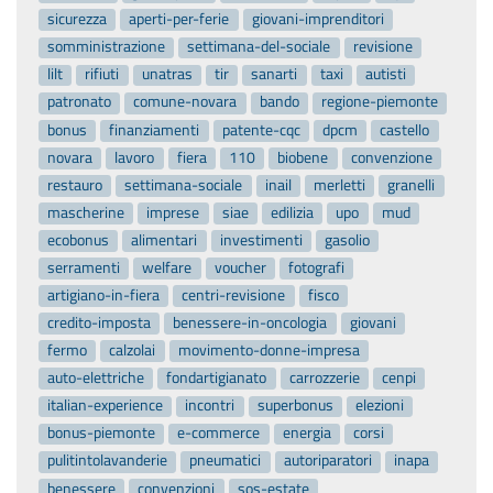
sicurezza
aperti-per-ferie
giovani-imprenditori
somministrazione
settimana-del-sociale
revisione
lilt
rifiuti
unatras
tir
sanarti
taxi
autisti
patronato
comune-novara
bando
regione-piemonte
bonus
finanziamenti
patente-cqc
dpcm
castello
novara
lavoro
fiera
110
biobene
convenzione
restauro
settimana-sociale
inail
merletti
granelli
mascherine
imprese
siae
edilizia
upo
mud
ecobonus
alimentari
investimenti
gasolio
serramenti
welfare
voucher
fotografi
artigiano-in-fiera
centri-revisione
fisco
credito-imposta
benessere-in-oncologia
giovani
fermo
calzolai
movimento-donne-impresa
auto-elettriche
fondartigianato
carrozzerie
cenpi
italian-experience
incontri
superbonus
elezioni
bonus-piemonte
e-commerce
energia
corsi
pulitintolavanderie
pneumatici
autoriparatori
inapa
benessere
convenzioni
sos-estate