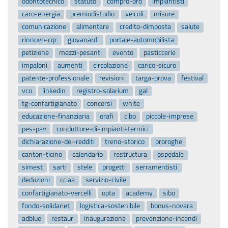
odontotecnico
statuto
compro-oro
impiantisti
caro-energia
premiodistudio
veicoli
misure
comunicazione
alimentare
credito-dimposta
salute
rinnovo-cqc
giovanardi
portale-automobilista
petizione
mezzi-pesanti
evento
pasticcerie
impaloni
aumenti
circolazione
carico-sicuro
patente-professionale
revisioni
targa-prova
festival
vco
linkedin
registro-solarium
gal
tg-confartigianato
concorsi
white
educazione-finanziaria
orafi
cibo
piccole-imprese
pes-pav
conduttore-di-impianti-termici
dichiarazione-dei-redditi
treno-storico
proroghe
canton-ticino
calendario
restructura
ospedale
simest
sarti
stele
progetti
serramentisti
deduzioni
cciaa
servizio-civile
confartigianato-vercelli
opta
academy
sibo
fondo-solidariet
logistica-sostenibile
bonus-novara
adblue
restaur
inaugurazione
prevenzione-incendi