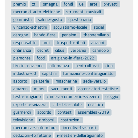
premio
ztl
omegna
fondi
ue
arte
brevetti
meccanici-auto-elettriche
strumenti-musicali
gommista
salone-gusto
questionario
vincenzo-schettini
acquistiamo-locale
social
deroghe
bando-fiere
pensioni
theonemilano
responsabile
meli
trasporto-rifiuti
anziani
ordinanza
decret
cibus
verbania
cannobio
piemonte
food
artigiano-in-fiera-2022
tirocinio-aziende
alternanza
beni-culturali
cina
industria-40
capittini
formazione-confartigianato
asporto
gelaterie
mascherina
sede-varallo
amazon
mims
sacri-monti
acconciatori-estetiste
festa-artigiano
camera-commercio-svizzera
oleggio
export-in-svizzera
citt-della-salute
qualifica
gusmeroli
accordo
contest
assemblea-2019
televisione
rimborsi
costruzioni
meccanica-subfornitura
incentivi-trasporti
deduzioni-forfettarie
i-mestieri-dellartigianato