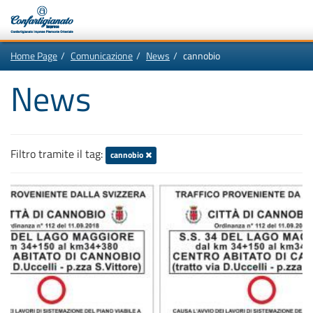
Vai
In
Home Page
Comunicazione
News
cannobio
al
questa
contenuto
pagina:
Motore
principale
Menù
News
di
di
navigazione
ricerca
principale
[1]
Ricerca
nel
sito
Filtro tramite il tag:
cannobio
[2]
Contenuti
principali
[5]
Le
ultime
novità
da
Confartigianato
[6]