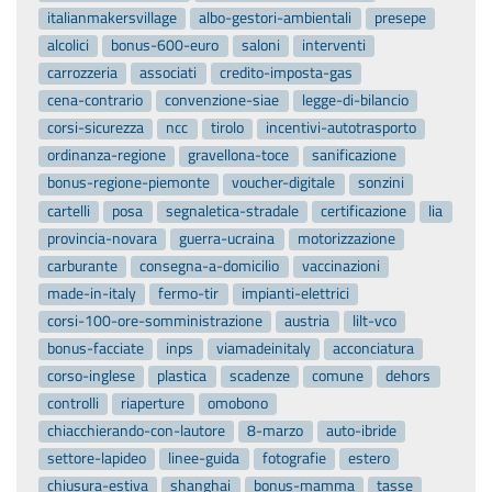
italianmakersvillage
albo-gestori-ambientali
presepe
alcolici
bonus-600-euro
saloni
interventi
carrozzeria
associati
credito-imposta-gas
cena-contrario
convenzione-siae
legge-di-bilancio
corsi-sicurezza
ncc
tirolo
incentivi-autotrasporto
ordinanza-regione
gravellona-toce
sanificazione
bonus-regione-piemonte
voucher-digitale
sonzini
cartelli
posa
segnaletica-stradale
certificazione
lia
provincia-novara
guerra-ucraina
motorizzazione
carburante
consegna-a-domicilio
vaccinazioni
made-in-italy
fermo-tir
impianti-elettrici
corsi-100-ore-somministrazione
austria
lilt-vco
bonus-facciate
inps
viamadeinitaly
acconciatura
corso-inglese
plastica
scadenze
comune
dehors
controlli
riaperture
omobono
chiacchierando-con-lautore
8-marzo
auto-ibride
settore-lapideo
linee-guida
fotografie
estero
chiusura-estiva
shanghai
bonus-mamma
tasse