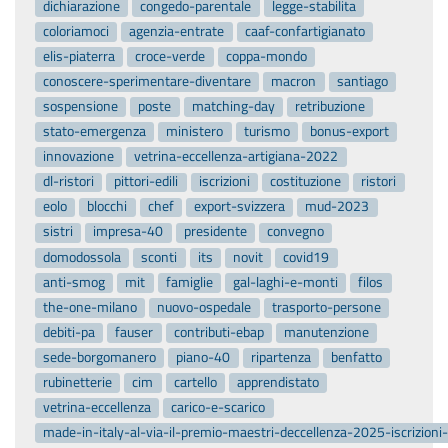
dichiarazione
congedo-parentale
legge-stabilita
coloriamoci
agenzia-entrate
caaf-confartigianato
elis-piaterra
croce-verde
coppa-mondo
conoscere-sperimentare-diventare
macron
santiago
sospensione
poste
matching-day
retribuzione
stato-emergenza
ministero
turismo
bonus-export
innovazione
vetrina-eccellenza-artigiana-2022
dl-ristori
pittori-edili
iscrizioni
costituzione
ristori
eolo
blocchi
chef
export-svizzera
mud-2023
sistri
impresa-40
presidente
convegno
domodossola
sconti
its
novit
covid19
anti-smog
mit
famiglie
gal-laghi-e-monti
filos
the-one-milano
nuovo-ospedale
trasporto-persone
debiti-pa
fauser
contributi-ebap
manutenzione
sede-borgomanero
piano-40
ripartenza
benfatto
rubinetterie
cim
cartello
apprendistato
vetrina-eccellenza
carico-e-scarico
made-in-italy-al-via-il-premio-maestri-deccellenza-2025-iscrizion