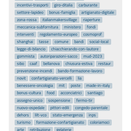
incentivi-trasporti
giro-ditalia
carburante
settore-lapideo
bonus-famiglia
artigianato-digitale
zona-rossa
italianmakersvillage
riaperture
meccanica-subfornitura
ministero
fondi
interventi
regolamento-europeo
cosmoprof
shanghai
tasse
comune
bandi
social-local
legge-di-bilancio
chiacchierando-con-lautore
gommista
autoriparazioni-sacco
mud-2023
sibo
caaf
bellanova
chiusura-estiva
restaur
prevenzione-incendi
bando-formazione-lavoro
novit
confartigianato-vercelli
lia
benessere-oncologia
mit
poste
made-in-italy
bonus-cultura
food
acconciatrici
santiago
assegno-unico
sospensione
fermo-tir
nuovo-ospedale
pittori-edili
congedo-parentale
dehors
lilt-vco
stato-emergenza
inps
turismo
formazione-confartigianato
coloriamoci
arte
retribuzione
gelaterie