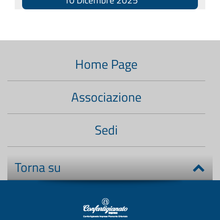
Menù
di
Home Page
navigazione
secondario:
Associazione
Sedi
Torna su