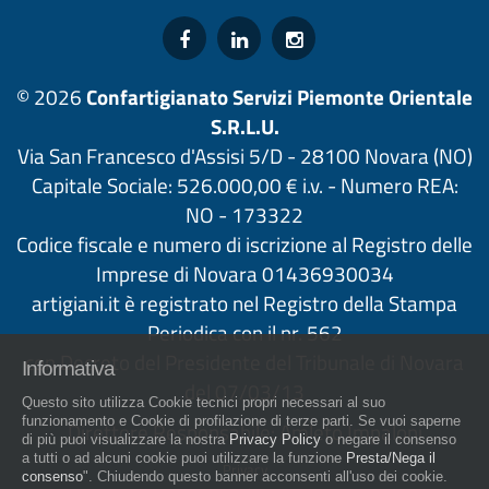
© 2026
Confartigianato Servizi Piemonte Orientale
S.R.L.U.
Via San Francesco d'Assisi 5/D - 28100 Novara (NO)
Capitale Sociale: 526.000,00 € i.v. - Numero REA:
NO - 173322
Codice fiscale e numero di iscrizione al Registro delle
Imprese di Novara 01436930034
artigiani.it è registrato nel Registro della Stampa
Periodica con il nr. 562
con Decreto del Presidente del Tribunale di Novara
Informativa
del 07/03/13
Questo sito utilizza Cookie tecnici propri necessari al suo
funzionamento e Cookie di profilazione di terze parti. Se vuoi saperne
Direttore Responsabile: Amleto Impaloni
di più puoi visualizzare la nostra
Privacy Policy
o negare il consenso
a tutti o ad alcuni cookie puoi utilizzare la funzione
Presta/Nega il
Privacy
consenso
". Chiudendo questo banner acconsenti all'uso dei cookie.