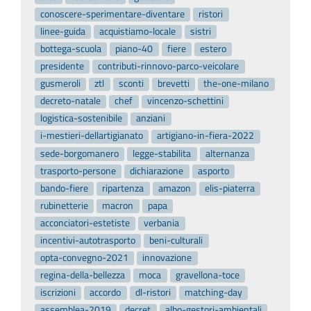
conoscere-sperimentare-diventare
ristori
linee-guida
acquistiamo-locale
sistri
bottega-scuola
piano-40
fiere
estero
presidente
contributi-rinnovo-parco-veicolare
gusmeroli
ztl
sconti
brevetti
the-one-milano
decreto-natale
chef
vincenzo-schettini
logistica-sostenibile
anziani
i-mestieri-dellartigianato
artigiano-in-fiera-2022
sede-borgomanero
legge-stabilita
alternanza
trasporto-persone
dichiarazione
asporto
bando-fiere
ripartenza
amazon
elis-piaterra
rubinetterie
macron
papa
acconciatori-estetiste
verbania
incentivi-autotrasporto
beni-culturali
opta-convegno-2021
innovazione
regina-della-bellezza
moca
gravellona-toce
iscrizioni
accordo
dl-ristori
matching-day
assemblea-2019
decret
albo-gestori-ambientali