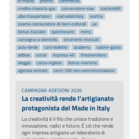
8-marzo
premio
commercio
credito-imposta-gas
convenzione-siae
sostenibilit
albo-trasportatori
viamadeinitaly
austria
esame-restauratore-di-beni-culturali
ue
bonus-facciate
questionario
mims
consegna-a-domicilio
strumenti-musicali
auto-ibride
caro-bollette
academy
salone-gusto
adblue
social
impresa-40
theonemilano
oleggio
corso-inglese
bonus-mamma
agenzia-entrate
corsi-100-ore-somministrazione
CAMPAGNA ADESIONI 2026
La creatività rende l’artigianato
protagonista del Made in Italy
La creatività è il filo che unisce tradizione e
innovazione, radici e futuro. È ciò che rende
ogni impresa artigiana un laboratorio di