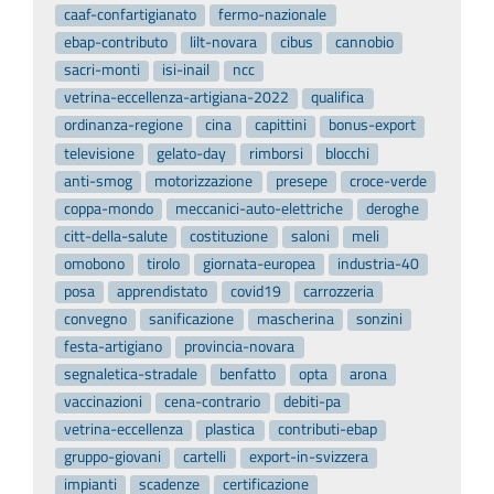
caaf-confartigianato
fermo-nazionale
ebap-contributo
lilt-novara
cibus
cannobio
sacri-monti
isi-inail
ncc
vetrina-eccellenza-artigiana-2022
qualifica
ordinanza-regione
cina
capittini
bonus-export
televisione
gelato-day
rimborsi
blocchi
anti-smog
motorizzazione
presepe
croce-verde
coppa-mondo
meccanici-auto-elettriche
deroghe
citt-della-salute
costituzione
saloni
meli
omobono
tirolo
giornata-europea
industria-40
posa
apprendistato
covid19
carrozzeria
convegno
sanificazione
mascherina
sonzini
festa-artigiano
provincia-novara
segnaletica-stradale
benfatto
opta
arona
vaccinazioni
cena-contrario
debiti-pa
vetrina-eccellenza
plastica
contributi-ebap
gruppo-giovani
cartelli
export-in-svizzera
impianti
scadenze
certificazione