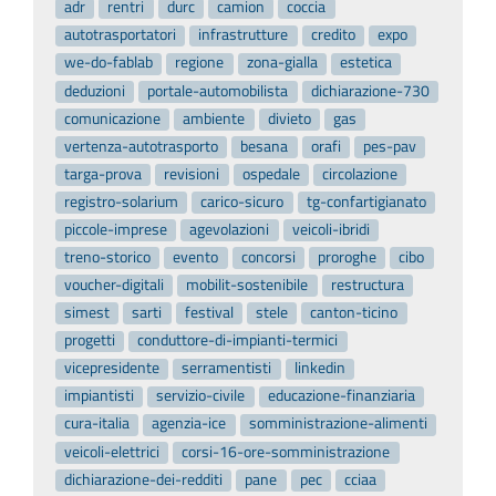
adr
rentri
durc
camion
coccia
autotrasportatori
infrastrutture
credito
expo
we-do-fablab
regione
zona-gialla
estetica
deduzioni
portale-automobilista
dichiarazione-730
comunicazione
ambiente
divieto
gas
vertenza-autotrasporto
besana
orafi
pes-pav
targa-prova
revisioni
ospedale
circolazione
registro-solarium
carico-sicuro
tg-confartigianato
piccole-imprese
agevolazioni
veicoli-ibridi
treno-storico
evento
concorsi
proroghe
cibo
voucher-digitali
mobilit-sostenibile
restructura
simest
sarti
festival
stele
canton-ticino
progetti
conduttore-di-impianti-termici
vicepresidente
serramentisti
linkedin
impiantisti
servizio-civile
educazione-finanziaria
cura-italia
agenzia-ice
somministrazione-alimenti
veicoli-elettrici
corsi-16-ore-somministrazione
dichiarazione-dei-redditi
pane
pec
cciaa