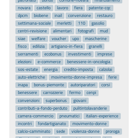
novara
castello
lavoro
fiera
patente-cqc
dpcm
biobene
inail
convenzione
restauro
settimana-sociale
merletti
110
gasolio
centri-revisione
alimentari
fotografi
mud
siae
welfare
voucher
upo
mascherine
fisco
edilizia
artigiano-in-fiera
granelli
serramenti
ecobonus
investimenti
imprese
elezioni
e-commerce
benessere-in-oncologia
sos-estate
energia
credito-imposta
calzolai
auto-elettriche
movimento-donne-impresa
ferie
inapa
bonus-piemonte
autoriparatori
corsi
benessere
carrozzerie
fermo
cenpi
convenzioni
superbonus
giovani
contributi-a-fondo-perduto
pulitintolavanderie
camera-commercio
pneumatici
italian-experience
incontri
fondartigianato
movimento-donne
calcio-camminato
sede
violenza-donne
proroga