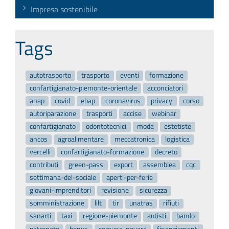
Impresa sostenibile
Tags
autotrasporto
trasporto
eventi
formazione
confartigianato-piemonte-orientale
acconciatori
anap
covid
ebap
coronavirus
privacy
corso
autoriparazione
trasporti
accise
webinar
confartigianato
odontotecnici
moda
estetiste
ancos
agroalimentare
meccatronica
logistica
vercelli
confartigianato-formazione
decreto
contributi
green-pass
export
assemblea
cqc
settimana-del-sociale
aperti-per-ferie
giovani-imprenditori
revisione
sicurezza
somministrazione
lilt
tir
unatras
rifiuti
sanarti
taxi
regione-piemonte
autisti
bando
patronato
bonus
comune-novara
finanziamenti