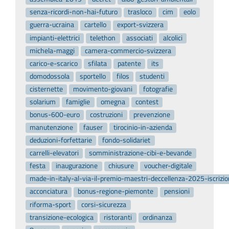
senza-ricordi-non-hai-futuro
trasloco
cim
eolo
guerra-ucraina
cartello
export-svizzera
impianti-elettrici
telethon
associati
alcolici
michela-maggi
camera-commercio-svizzera
carico-e-scarico
sfilata
patente
its
domodossola
sportello
filos
studenti
cisternette
movimento-giovani
fotografie
solarium
famiglie
omegna
contest
bonus-600-euro
costruzioni
prevenzione
manutenzione
fauser
tirocinio-in-azienda
deduzioni-forfettarie
fondo-solidariet
carrelli-elevatori
somministrazione-cibi-e-bevande
festa
inaugurazione
chiusure
voucher-digitale
made-in-italy-al-via-il-premio-maestri-deccellenza-2025-iscrizi
acconciatura
bonus-regione-piemonte
pensioni
riforma-sport
corsi-sicurezza
transizione-ecologica
ristoranti
ordinanza