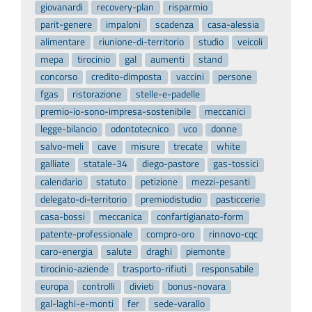
giovanardi
recovery-plan
risparmio
parit-genere
impaloni
scadenza
casa-alessia
alimentare
riunione-di-territorio
studio
veicoli
mepa
tirocinio
gal
aumenti
stand
concorso
credito-dimposta
vaccini
persone
fgas
ristorazione
stelle-e-padelle
premio-io-sono-impresa-sostenibile
meccanici
legge-bilancio
odontotecnico
vco
donne
salvo-meli
cave
misure
trecate
white
galliate
statale-34
diego-pastore
gas-tossici
calendario
statuto
petizione
mezzi-pesanti
delegato-di-territorio
premiodistudio
pasticcerie
casa-bossi
meccanica
confartigianato-form
patente-professionale
compro-oro
rinnovo-cqc
caro-energia
salute
draghi
piemonte
tirocinio-aziende
trasporto-rifiuti
responsabile
europa
controlli
divieti
bonus-novara
gal-laghi-e-monti
fer
sede-varallo