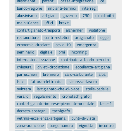
diisocianati
patenti
cassa-integrazione
ice
bando-regione
impianti-termici
interreg
abusivismo
artigiani
governo
730
dimidimitri
main10ance
uffici
brexit
confartigianato-trasporti
alzheimer
vodafone
restauratore
centri-estetici
artigianato
legge
economia-circolare
covid-19
emergenza
seminario
digitale
pmi
incoming
internazionalizzazione
contributo-a-fondo-perduto
chiusura
divieti-circolazione
eccellenza-artigiana
parrucchieri
brennero
caro-carburante
alpa
fsba
fattura-elettronica
sicurezza-lavoro
svizzera
lartigianato-che-ci-piace
stelle-padelle
varallo
regolamento
cronotachigrafo
confartigianato-imprese-piemonte-orientale
fase-2
decreto-sostegni
tachigrafo
vetrina-eccellenza-artigiana
punti-di-vista
zona-arancione
borgomanero
vignetta
incontro