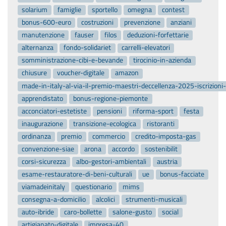
solarium
famiglie
sportello
omegna
contest
bonus-600-euro
costruzioni
prevenzione
anziani
manutenzione
fauser
filos
deduzioni-forfettarie
alternanza
fondo-solidariet
carrelli-elevatori
somministrazione-cibi-e-bevande
tirocinio-in-azienda
chiusure
voucher-digitale
amazon
made-in-italy-al-via-il-premio-maestri-deccellenza-2025-iscrizion
apprendistato
bonus-regione-piemonte
acconciatori-estetiste
pensioni
riforma-sport
festa
inaugurazione
transizione-ecologica
ristoranti
ordinanza
premio
commercio
credito-imposta-gas
convenzione-siae
arona
accordo
sostenibilit
corsi-sicurezza
albo-gestori-ambientali
austria
esame-restauratore-di-beni-culturali
ue
bonus-facciate
viamadeinitaly
questionario
mims
consegna-a-domicilio
alcolici
strumenti-musicali
auto-ibride
caro-bollette
salone-gusto
social
artigianato-digitale
impresa-40