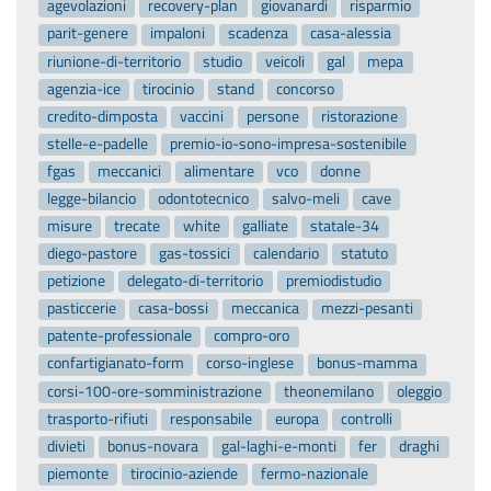
agevolazioni
recovery-plan
giovanardi
risparmio
parit-genere
impaloni
scadenza
casa-alessia
riunione-di-territorio
studio
veicoli
gal
mepa
agenzia-ice
tirocinio
stand
concorso
credito-dimposta
vaccini
persone
ristorazione
stelle-e-padelle
premio-io-sono-impresa-sostenibile
fgas
meccanici
alimentare
vco
donne
legge-bilancio
odontotecnico
salvo-meli
cave
misure
trecate
white
galliate
statale-34
diego-pastore
gas-tossici
calendario
statuto
petizione
delegato-di-territorio
premiodistudio
pasticcerie
casa-bossi
meccanica
mezzi-pesanti
patente-professionale
compro-oro
confartigianato-form
corso-inglese
bonus-mamma
corsi-100-ore-somministrazione
theonemilano
oleggio
trasporto-rifiuti
responsabile
europa
controlli
divieti
bonus-novara
gal-laghi-e-monti
fer
draghi
piemonte
tirocinio-aziende
fermo-nazionale