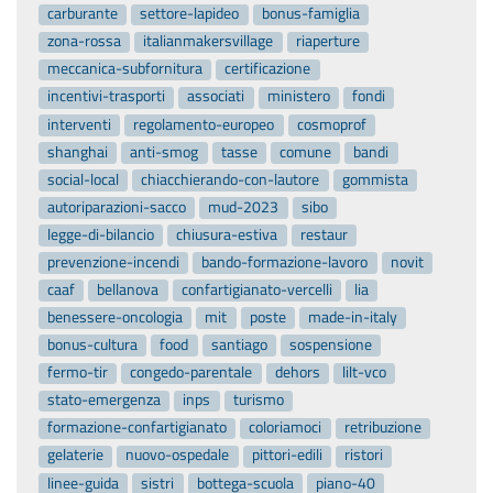
carburante
settore-lapideo
bonus-famiglia
zona-rossa
italianmakersvillage
riaperture
meccanica-subfornitura
certificazione
incentivi-trasporti
associati
ministero
fondi
interventi
regolamento-europeo
cosmoprof
shanghai
anti-smog
tasse
comune
bandi
social-local
chiacchierando-con-lautore
gommista
autoriparazioni-sacco
mud-2023
sibo
legge-di-bilancio
chiusura-estiva
restaur
prevenzione-incendi
bando-formazione-lavoro
novit
caaf
bellanova
confartigianato-vercelli
lia
benessere-oncologia
mit
poste
made-in-italy
bonus-cultura
food
santiago
sospensione
fermo-tir
congedo-parentale
dehors
lilt-vco
stato-emergenza
inps
turismo
formazione-confartigianato
coloriamoci
retribuzione
gelaterie
nuovo-ospedale
pittori-edili
ristori
linee-guida
sistri
bottega-scuola
piano-40