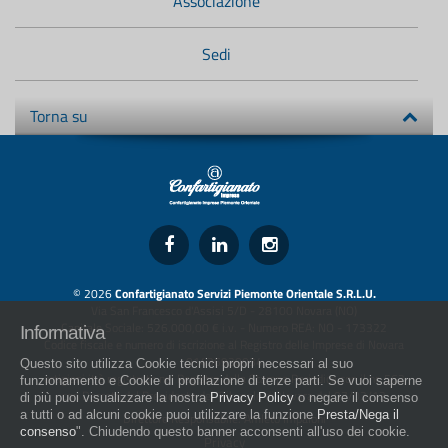
Associazione
Sedi
Torna su
© 2026
Confartigianato Servizi Piemonte Orientale S.R.L.U.
Via San Francesco d'Assisi 5/D - 28100 Novara (NO)
Capitale Sociale: 526.000,00 € i.v. - Numero REA: NO - 173322
Informativa
Codice fiscale e numero di iscrizione al Registro delle Imprese di Novara
01436930034
Questo sito utilizza Cookie tecnici propri necessari al suo
artigiani.it è registrato nel Registro della Stampa Periodica con il nr. 562
funzionamento e Cookie di profilazione di terze parti. Se vuoi saperne
con Decreto del Presidente del Tribunale di Novara del 07/03/13
di più puoi visualizzare la nostra
Privacy Policy
o negare il consenso
a tutti o ad alcuni cookie puoi utilizzare la funzione
Presta/Nega il
Direttore Responsabile: Amleto Impaloni
consenso
". Chiudendo questo banner acconsenti all'uso dei cookie.
Privacy