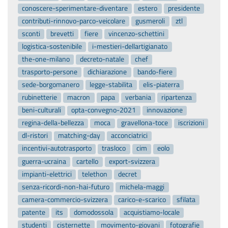
conoscere-sperimentare-diventare
estero
presidente
contributi-rinnovo-parco-veicolare
gusmeroli
ztl
sconti
brevetti
fiere
vincenzo-schettini
logistica-sostenibile
i-mestieri-dellartigianato
the-one-milano
decreto-natale
chef
trasporto-persone
dichiarazione
bando-fiere
sede-borgomanero
legge-stabilita
elis-piaterra
rubinetterie
macron
papa
verbania
ripartenza
beni-culturali
opta-convegno-2021
innovazione
regina-della-bellezza
moca
gravellona-toce
iscrizioni
dl-ristori
matching-day
acconciatrici
incentivi-autotrasporto
trasloco
cim
eolo
guerra-ucraina
cartello
export-svizzera
impianti-elettrici
telethon
decret
senza-ricordi-non-hai-futuro
michela-maggi
camera-commercio-svizzera
carico-e-scarico
sfilata
patente
its
domodossola
acquistiamo-locale
studenti
cisternette
movimento-giovani
fotografie