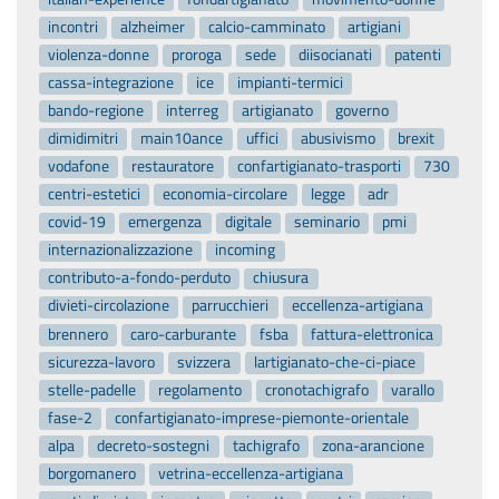
incontri
alzheimer
calcio-camminato
artigiani
violenza-donne
proroga
sede
diisocianati
patenti
cassa-integrazione
ice
impianti-termici
bando-regione
interreg
artigianato
governo
dimidimitri
main10ance
uffici
abusivismo
brexit
vodafone
restauratore
confartigianato-trasporti
730
centri-estetici
economia-circolare
legge
adr
covid-19
emergenza
digitale
seminario
pmi
internazionalizzazione
incoming
contributo-a-fondo-perduto
chiusura
divieti-circolazione
parrucchieri
eccellenza-artigiana
brennero
caro-carburante
fsba
fattura-elettronica
sicurezza-lavoro
svizzera
lartigianato-che-ci-piace
stelle-padelle
regolamento
cronotachigrafo
varallo
fase-2
confartigianato-imprese-piemonte-orientale
alpa
decreto-sostegni
tachigrafo
zona-arancione
borgomanero
vetrina-eccellenza-artigiana