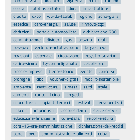
punti-di-vista
incontro
vignetta
rentri
camion
coccia
autotrasportatori
durc
infrastrutture
credito
expo
we-do-fablab
regione
zona-gialla
estetica
caro-energia
salute
rinnovo-cqc
deduzioni
portale-automobilista
dichiarazione-730
comunicazione
divieto
gas
besana
orafi
pes-pav
vertenza-autotrasporto
targa-prova
revisioni
ospedale
circolazione
registro-solarium
carico-sicuro
tg-confartigianato
veicoli-ibridi
piccole-imprese
treno-storico
evento
concorsi
proroghe
cibo
voucher-digitali
mobilit-sostenibile
ambiente
restructura
simest
sarti
stele
aumenti
canton-ticino
progetti
conduttore-di-impianti-termici
festival
serramentisti
linkedin
impiantisti
vicepresidente
servizio-civile
educazione-finanziaria
cura-italia
veicoli-elettrici
corsi-16-ore-somministrazione
dichiarazione-dei-redditi
pane
pec
somministrazione-alimenti
cciaa