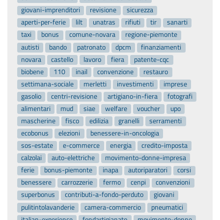
giovani-imprenditori
revisione
sicurezza
aperti-per-ferie
lilt
unatras
rifiuti
tir
sanarti
taxi
bonus
comune-novara
regione-piemonte
autisti
bando
patronato
dpcm
finanziamenti
novara
castello
lavoro
fiera
patente-cqc
biobene
110
inail
convenzione
restauro
settimana-sociale
merletti
investimenti
imprese
gasolio
centri-revisione
artigiano-in-fiera
fotografi
alimentari
mud
siae
welfare
voucher
upo
mascherine
fisco
edilizia
granelli
serramenti
ecobonus
elezioni
benessere-in-oncologia
sos-estate
e-commerce
energia
credito-imposta
calzolai
auto-elettriche
movimento-donne-impresa
ferie
bonus-piemonte
inapa
autoriparatori
corsi
benessere
carrozzerie
fermo
cenpi
convenzioni
superbonus
contributi-a-fondo-perduto
giovani
pulitintolavanderie
camera-commercio
pneumatici
italian-experience
fondartigianato
movimento-donne