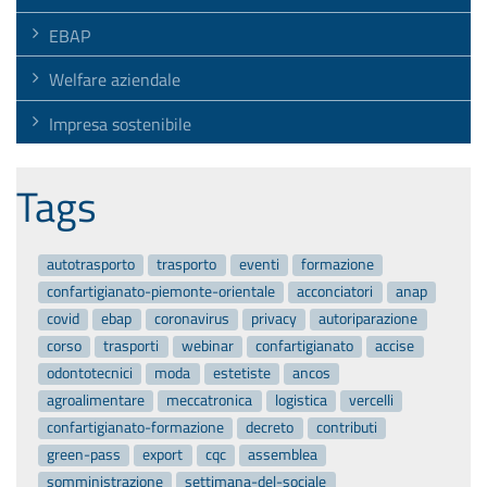
EBAP
Welfare aziendale
Impresa sostenibile
Tags
autotrasporto
trasporto
eventi
formazione
confartigianato-piemonte-orientale
acconciatori
anap
covid
ebap
coronavirus
privacy
autoriparazione
corso
trasporti
webinar
confartigianato
accise
odontotecnici
moda
estetiste
ancos
agroalimentare
meccatronica
logistica
vercelli
confartigianato-formazione
decreto
contributi
green-pass
export
cqc
assemblea
somministrazione
settimana-del-sociale