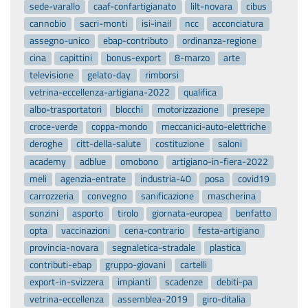
sede-varallo
caaf-confartigianato
lilt-novara
cibus
cannobio
sacri-monti
isi-inail
ncc
acconciatura
assegno-unico
ebap-contributo
ordinanza-regione
cina
capittini
bonus-export
8-marzo
arte
televisione
gelato-day
rimborsi
vetrina-eccellenza-artigiana-2022
qualifica
albo-trasportatori
blocchi
motorizzazione
presepe
croce-verde
coppa-mondo
meccanici-auto-elettriche
deroghe
citt-della-salute
costituzione
saloni
academy
adblue
omobono
artigiano-in-fiera-2022
meli
agenzia-entrate
industria-40
posa
covid19
carrozzeria
convegno
sanificazione
mascherina
sonzini
asporto
tirolo
giornata-europea
benfatto
opta
vaccinazioni
cena-contrario
festa-artigiano
provincia-novara
segnaletica-stradale
plastica
contributi-ebap
gruppo-giovani
cartelli
export-in-svizzera
impianti
scadenze
debiti-pa
vetrina-eccellenza
assemblea-2019
giro-ditalia