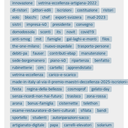
innovazione
vetrina-eccellenza-artigiana-2022
dl-ristori
pittori-edili
iscrizioni
costituzione
ristori
eolo
blocchi
chef
export-svizzera
mud-2023
sistri
impresa-40
presidente
convegno
domodossola
sconti
its
novit
covid19
anti-smog
mit
famiglie
gal-laghi-e-monti
filos
the-one-milano
nuovo-ospedale
trasporto-persone
debiti-pa
fauser
contributi-ebap
manutenzione
sede-borgomanero
piano-40
ripartenza
benfatto
rubinetterie
cim
cartello
apprendistato
vetrina-eccellenza
carico-e-scarico
made-in-italy-al-via-il-premio-maestri-deccellenza-2025-iscrizion
festa
regina-della-bellezza
cosmoprof
gelato-day
senza-ricordi-non-hai-futuro
trasloco
zona-rossa
arona
bonus-famiglia
cisternette
telethon
esame-restauratore-di-beni-culturali
sfilata
bandi
sportello
studenti
autoriparazioni-sacco
artigianato-digitale
papa
carrelli-elevatori
solarium