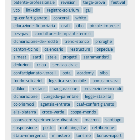
patente-professionale
revisioni
targa-prova
festival
vco
linkedin
registro-solarium
gal
tg-confartigianato
concorsi
white
educazione-finanziaria
orafi
cibo
piccole-imprese
pes-pav
conduttore-di-impianti-termici
dichiarazione-dei-redditi
treno-storico
proroghe
canton-ticino
calendario
restructura
ospedale
simest
sarti
stele
progetti
serramentisti
deduzioni
cciaa
servizio-civile
confartigianato-vercelli
opta
academy
sibo
fondo-solidariet
logistica-sostenibile
bonus-novara
adblue
restaur
inaugurazione
prevenzione-incendi
dichiarazione
congedo-parentale
legge-stabilita
coloriamoci
agenzia-entrate
caaf-confartigianato
elis-piaterra
croce-verde
coppa-mondo
conoscere-sperimentare-diventare
macron
santiago
sospensione
poste
matching-day
retribuzione
stato-emergenza
ministero
turismo
bonus-export