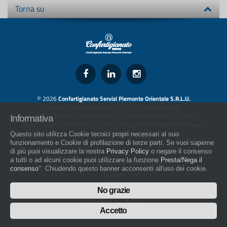
Torna su
© 2026
Confartigianato Servizi Piemonte Orientale S.R.L.U.
Via San Francesco d'Assisi 5/D - 28100 Novara (NO)
Capitale Sociale: 526.000,00 € i.v. - Numero REA: NO - 173322
Informativa
Codice fiscale e numero di iscrizione al Registro delle Imprese di Novara
01436930034
Questo sito utilizza Cookie tecnici propri necessari al suo
artigiani.it è registrato nel Registro della Stampa Periodica con il nr. 562
funzionamento e Cookie di profilazione di terze parti. Se vuoi saperne
con Decreto del Presidente del Tribunale di Novara del 07/03/13
di più puoi visualizzare la nostra
Privacy Policy
o negare il consenso
a tutti o ad alcuni cookie puoi utilizzare la funzione
Presta/Nega il
Direttore Responsabile: Amleto Impaloni
consenso
". Chiudendo questo banner acconsenti all'uso dei cookie.
Privacy
Cookie
No grazie
Whistleblowing
Manuale d'uso del logo
Policy sulla Parità di genere
Accetto