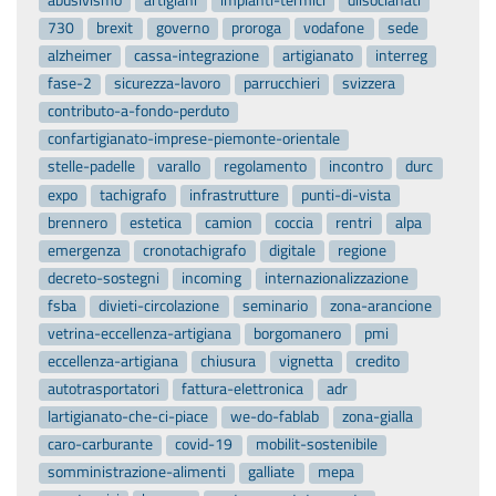
730
brexit
governo
proroga
vodafone
sede
alzheimer
cassa-integrazione
artigianato
interreg
fase-2
sicurezza-lavoro
parrucchieri
svizzera
contributo-a-fondo-perduto
confartigianato-imprese-piemonte-orientale
stelle-padelle
varallo
regolamento
incontro
durc
expo
tachigrafo
infrastrutture
punti-di-vista
brennero
estetica
camion
coccia
rentri
alpa
emergenza
cronotachigrafo
digitale
regione
decreto-sostegni
incoming
internazionalizzazione
fsba
divieti-circolazione
seminario
zona-arancione
vetrina-eccellenza-artigiana
borgomanero
pmi
eccellenza-artigiana
chiusura
vignetta
credito
autotrasportatori
fattura-elettronica
adr
lartigianato-che-ci-piace
we-do-fablab
zona-gialla
caro-carburante
covid-19
mobilit-sostenibile
somministrazione-alimenti
galliate
mepa