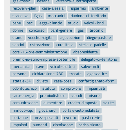
gas-tossici
besana
vertenza-autotrasporto
recovery-plan
casa-alessia
risparmio
ambiente
scadenza
fgas
meccanici
riunione-di-territorio
pane
pec
legge-bilancio
studio
veicoli-ibridi
donne
concorso
parit-genere
gas
tirocinio
stand
voucher-digitali
agevolazioni
diego-pastore
vaccini
ristorazione
cura-italia
stelle-e-padelle
corsi-16-ore-somministrazione
vicepresidente
premio-io-sono-impresa-sostenibile
delegato-di-territorio
meccanica
cave
veicoli-elettrici
salvo-meli
persone
dichiarazione-730
trecate
agenzia-ice
statale-34
divieto
casa-bossi
confartigianato-form
odontotecnico
statuto
compro-oro
impiantisti
caro-energia
premiodistudio
veicoli
misure
comunicazione
alimentare
credito-dimposta
salute
rinnovo-cqc
giovanardi
portale-automobilista
petizione
mezzi-pesanti
evento
pasticcerie
impaloni
aumenti
circolazione
carico-sicuro