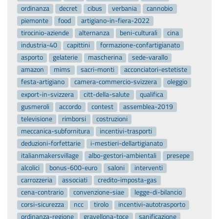
ordinanza
decret
cibus
verbania
cannobio
piemonte
food
artigiano-in-fiera-2022
tirocinio-aziende
alternanza
beni-culturali
cina
industria-40
capittini
formazione-confartigianato
asporto
gelaterie
mascherina
sede-varallo
amazon
mims
sacri-monti
acconciatori-estetiste
festa-artigiano
camera-commercio-svizzera
oleggio
export-in-svizzera
citt-della-salute
qualifica
gusmeroli
accordo
contest
assemblea-2019
televisione
rimborsi
costruzioni
meccanica-subfornitura
incentivi-trasporti
deduzioni-forfettarie
i-mestieri-dellartigianato
italianmakersvillage
albo-gestori-ambientali
presepe
alcolici
bonus-600-euro
saloni
interventi
carrozzeria
associati
credito-imposta-gas
cena-contrario
convenzione-siae
legge-di-bilancio
corsi-sicurezza
ncc
tirolo
incentivi-autotrasporto
ordinanza-regione
gravellona-toce
sanificazione