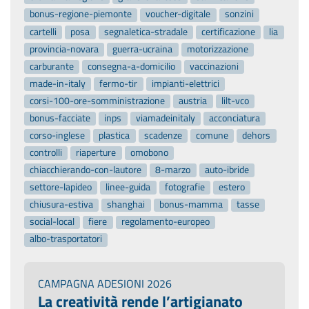
bonus-regione-piemonte
voucher-digitale
sonzini
cartelli
posa
segnaletica-stradale
certificazione
lia
provincia-novara
guerra-ucraina
motorizzazione
carburante
consegna-a-domicilio
vaccinazioni
made-in-italy
fermo-tir
impianti-elettrici
corsi-100-ore-somministrazione
austria
lilt-vco
bonus-facciate
inps
viamadeinitaly
acconciatura
corso-inglese
plastica
scadenze
comune
dehors
controlli
riaperture
omobono
chiacchierando-con-lautore
8-marzo
auto-ibride
settore-lapideo
linee-guida
fotografie
estero
chiusura-estiva
shanghai
bonus-mamma
tasse
social-local
fiere
regolamento-europeo
albo-trasportatori
CAMPAGNA ADESIONI 2026
La creatività rende l’artigianato