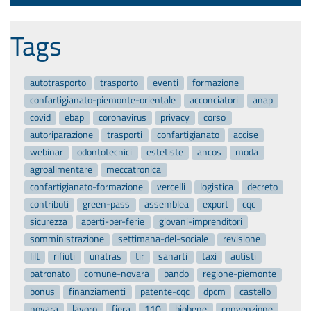
Tags
autotrasporto
trasporto
eventi
formazione
confartigianato-piemonte-orientale
acconciatori
anap
covid
ebap
coronavirus
privacy
corso
autoriparazione
trasporti
confartigianato
accise
webinar
odontotecnici
estetiste
ancos
moda
agroalimentare
meccatronica
confartigianato-formazione
vercelli
logistica
decreto
contributi
green-pass
assemblea
export
cqc
sicurezza
aperti-per-ferie
giovani-imprenditori
somministrazione
settimana-del-sociale
revisione
lilt
rifiuti
unatras
tir
sanarti
taxi
autisti
patronato
comune-novara
bando
regione-piemonte
bonus
finanziamenti
patente-cqc
dpcm
castello
novara
lavoro
fiera
110
biobene
convenzione