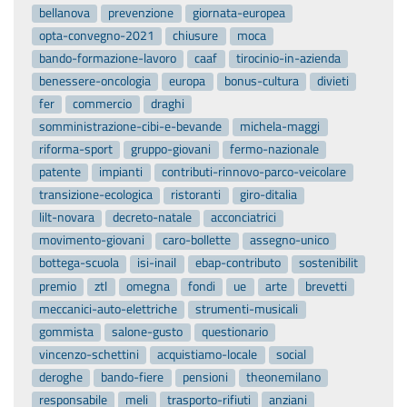
bellanova
prevenzione
giornata-europea
opta-convegno-2021
chiusure
moca
bando-formazione-lavoro
caaf
tirocinio-in-azienda
benessere-oncologia
europa
bonus-cultura
divieti
fer
commercio
draghi
somministrazione-cibi-e-bevande
michela-maggi
riforma-sport
gruppo-giovani
fermo-nazionale
patente
impianti
contributi-rinnovo-parco-veicolare
transizione-ecologica
ristoranti
giro-ditalia
lilt-novara
decreto-natale
acconciatrici
movimento-giovani
caro-bollette
assegno-unico
bottega-scuola
isi-inail
ebap-contributo
sostenibilit
premio
ztl
omegna
fondi
ue
arte
brevetti
meccanici-auto-elettriche
strumenti-musicali
gommista
salone-gusto
questionario
vincenzo-schettini
acquistiamo-locale
social
deroghe
bando-fiere
pensioni
theonemilano
responsabile
meli
trasporto-rifiuti
anziani