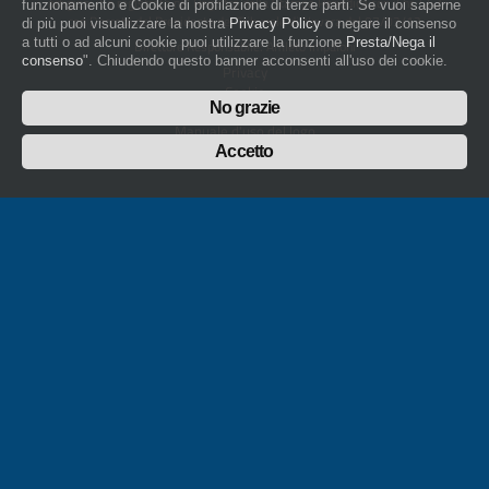
artigiani.it è registrato nel Registro della Stampa Periodica con il nr. 562
funzionamento e Cookie di profilazione di terze parti. Se vuoi saperne
con Decreto del Presidente del Tribunale di Novara del 07/03/13
di più puoi visualizzare la nostra
Privacy Policy
o negare il consenso
a tutti o ad alcuni cookie puoi utilizzare la funzione
Presta/Nega il
Direttore Responsabile: Amleto Impaloni
consenso
". Chiudendo questo banner acconsenti all'uso dei cookie.
Privacy
Cookie
No grazie
Whistleblowing
Manuale d'uso del logo
Policy sulla Parità di genere
Accetto