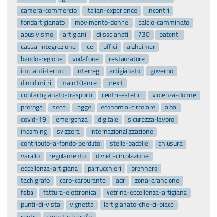
camera-commercio
italian-experience
incontri
fondartigianato
movimento-donne
calcio-camminato
abusivismo
artigiani
diisocianati
730
patenti
cassa-integrazione
ice
uffici
alzheimer
bando-regione
vodafone
restauratore
impianti-termici
interreg
artigianato
governo
dimidimitri
main10ance
brexit
confartigianato-trasporti
centri-estetici
violenza-donne
proroga
sede
legge
economia-circolare
alpa
covid-19
emergenza
digitale
sicurezza-lavoro
incoming
svizzera
internazionalizzazione
contributo-a-fondo-perduto
stelle-padelle
chiusura
varallo
regolamento
divieti-circolazione
eccellenza-artigiana
parrucchieri
brennero
tachigrafo
caro-carburante
adr
zona-arancione
fsba
fattura-elettronica
vetrina-eccellenza-artigiana
punti-di-vista
vignetta
lartigianato-che-ci-piace
rentri
cronotachigrafo