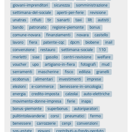
giovani-imprenditori
sicurezza
somministrazione
settimana-del-sociale
aperti-per-ferie
revisione
unatras
rifiuti
tir
sanarti
taxi
lilt
autisti
bando
patronato
regione-piemonte
bonus
comune-novara
finanziamenti
novara
castello
lavoro
fiera
patente-cqc
dpcm
biobene
inail
convenzione
restauro
settimana-sociale
110
merletti
siae
gasolio
centri-revisione
welfare
voucher
upo
artigiano-in-fiera
fotografi
mud
serramenti
mascherine
fisco
edilizia
granelli
ecobonus
alimentari
investimenti
imprese
elezioni
e-commerce
benessere-in-oncologia
energia
credito-imposta
calzolai
auto-elettriche
movimento-donne-impresa
ferie
inapa
bonus-piemonte
superbonus
autoriparatori
pulitintolavanderie
corsi
pneumatici
fermo
benessere
carrozzerie
cenpi
convenzioni
sos-estate
giovani
contributi-a-fondo-perduto