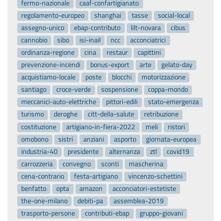
fermo-nazionale
caaf-confartigianato
regolamento-europeo
shanghai
tasse
social-local
assegno-unico
ebap-contributo
lilt-novara
cibus
cannobio
sibo
isi-inail
ncc
acconciatrici
ordinanza-regione
cina
restaur
capittini
prevenzione-incendi
bonus-export
arte
gelato-day
acquistiamo-locale
poste
blocchi
motorizzazione
santiago
croce-verde
sospensione
coppa-mondo
meccanici-auto-elettriche
pittori-edili
stato-emergenza
turismo
deroghe
citt-della-salute
retribuzione
costituzione
artigiano-in-fiera-2022
meli
ristori
omobono
sistri
anziani
asporto
giornata-europea
industria-40
presidente
alternanza
ztl
covid19
carrozzeria
convegno
sconti
mascherina
cena-contrario
festa-artigiano
vincenzo-schettini
benfatto
opta
amazon
acconciatori-estetiste
the-one-milano
debiti-pa
assemblea-2019
trasporto-persone
contributi-ebap
gruppo-giovani