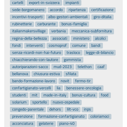
cartelli
export-in-svizzera
impianti
sede-borgomanero
accordo
ripartenza
certificazione
incentivi-trasporti
albo-gestori-ambientali
giro-ditalia
rubinetterie
carburante
bonus-famiglia
italianmakersvillage
verbania
meccanica-subfornitura
regina-della-bellezza
associati
ministero
alcolici
fondi
interventi
cosmoprof
comune
bandi
senza-ricordi-non-hai-futuro
trasloco
legge-di-bilancio
chiacchierando-con-lautore
gommista
autoriparazioni-sacco
mud-2023
telethon
caaf
bellanova
chiusura-estiva
sfilata
bando-formazione-lavoro
novit
fermo-tir
confartigianato-vercelli
lia
benessere-oncologia
studenti
mit
made-in-italy
bonus-cultura
food
solarium
sportello
nuovo-ospedale
congedo-parentale
dehors
lilt-vco
inps
prevenzione
formazione-confartigianato
coloriamoci
acconciatura
gelaterie
piano-40