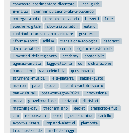
conoscere-sperimentare-diventare
linee-guida
8-marzo
somministrazione-cibi-e-bevande
bottega-scuola
tirocinio-in-azienda
brevetti
fiere
voucher-digitale
albo-trasportatori
estero
contributi-rinnovo-parco-veicolare
gusmeroli
riforma-sport
adblue
transizione-ecologica
ristoranti
decreto-natale
chef
premio
logistica-sostenibile
i-mestieri-dellartigianato
academy
sostenibilit
agenzia-entrate
legge-stabilita
ue
dichiarazione
bando-fiere
viamadeinitaly
questionario
strumenti-musicali
elis-piaterra
salone-gusto
macron
papa
social
incentivi-autotrasporto
beni-culturali
opta-convegno-2021
innovazione
moca
gravellona-toce
iscrizioni
dl-ristori
matching-day
theonemilano
decret
trasporto-rifiuti
cim
responsabile
eolo
guerra-ucraina
cartello
export-svizzera
impianti-elettrici
piemonte
tirocinio-aziende
michela-maggi