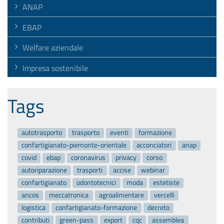
ANAP
EBAP
Welfare aziendale
Impresa sostenibile
Tags
autotrasporto
trasporto
eventi
formazione
confartigianato-piemonte-orientale
acconciatori
anap
covid
ebap
coronavirus
privacy
corso
autoriparazione
trasporti
accise
webinar
confartigianato
odontotecnici
moda
estetiste
ancos
meccatronica
agroalimentare
vercelli
logistica
confartigianato-formazione
decreto
contributi
green-pass
export
cqc
assemblea