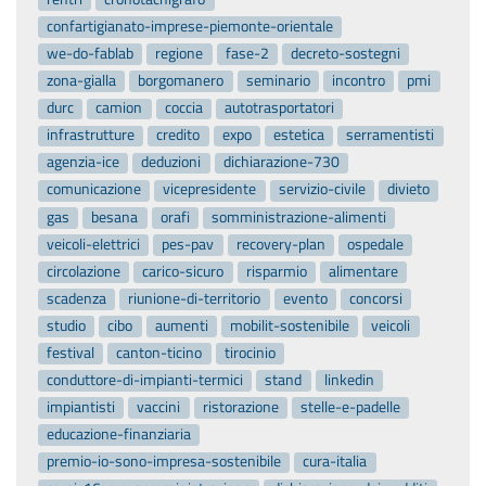
confartigianato-imprese-piemonte-orientale
we-do-fablab
regione
fase-2
decreto-sostegni
zona-gialla
borgomanero
seminario
incontro
pmi
durc
camion
coccia
autotrasportatori
infrastrutture
credito
expo
estetica
serramentisti
agenzia-ice
deduzioni
dichiarazione-730
comunicazione
vicepresidente
servizio-civile
divieto
gas
besana
orafi
somministrazione-alimenti
veicoli-elettrici
pes-pav
recovery-plan
ospedale
circolazione
carico-sicuro
risparmio
alimentare
scadenza
riunione-di-territorio
evento
concorsi
studio
cibo
aumenti
mobilit-sostenibile
veicoli
festival
canton-ticino
tirocinio
conduttore-di-impianti-termici
stand
linkedin
impiantisti
vaccini
ristorazione
stelle-e-padelle
educazione-finanziaria
premio-io-sono-impresa-sostenibile
cura-italia