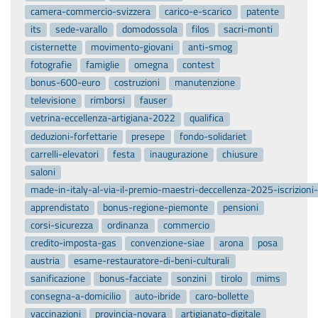
camera-commercio-svizzera
carico-e-scarico
patente
its
sede-varallo
domodossola
filos
sacri-monti
cisternette
movimento-giovani
anti-smog
fotografie
famiglie
omegna
contest
bonus-600-euro
costruzioni
manutenzione
televisione
rimborsi
fauser
vetrina-eccellenza-artigiana-2022
qualifica
deduzioni-forfettarie
presepe
fondo-solidariet
carrelli-elevatori
festa
inaugurazione
chiusure
saloni
made-in-italy-al-via-il-premio-maestri-deccellenza-2025-iscrizion
apprendistato
bonus-regione-piemonte
pensioni
corsi-sicurezza
ordinanza
commercio
credito-imposta-gas
convenzione-siae
arona
posa
austria
esame-restauratore-di-beni-culturali
sanificazione
bonus-facciate
sonzini
tirolo
mims
consegna-a-domicilio
auto-ibride
caro-bollette
vaccinazioni
provincia-novara
artigianato-digitale