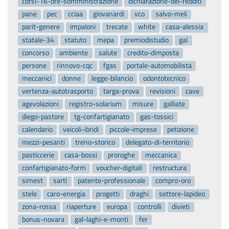
corsi-16-ore-somministrazione
dichiarazione-dei-redditi
pane
pec
cciaa
giovanardi
vco
salvo-meli
parit-genere
impaloni
trecate
white
casa-alessia
statale-34
statuto
mepa
premiodistudio
gal
concorso
ambiente
salute
credito-dimposta
persone
rinnovo-cqc
fgas
portale-automobilista
meccanici
donne
legge-bilancio
odontotecnico
vertenza-autotrasporto
targa-prova
revisioni
cave
agevolazioni
registro-solarium
misure
galliate
diego-pastore
tg-confartigianato
gas-tossici
calendario
veicoli-ibridi
piccole-imprese
petizione
mezzi-pesanti
treno-storico
delegato-di-territorio
pasticcerie
casa-bossi
proroghe
meccanica
confartigianato-form
voucher-digitali
restructura
simest
sarti
patente-professionale
compro-oro
stele
caro-energia
progetti
draghi
settore-lapideo
zona-rossa
riaperture
europa
controlli
divieti
bonus-novara
gal-laghi-e-monti
fer