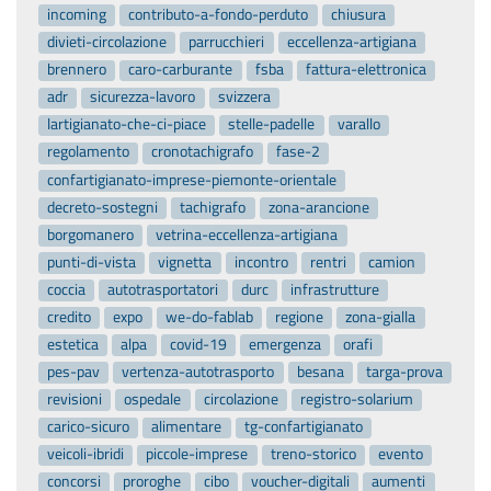
incoming
contributo-a-fondo-perduto
chiusura
divieti-circolazione
parrucchieri
eccellenza-artigiana
brennero
caro-carburante
fsba
fattura-elettronica
adr
sicurezza-lavoro
svizzera
lartigianato-che-ci-piace
stelle-padelle
varallo
regolamento
cronotachigrafo
fase-2
confartigianato-imprese-piemonte-orientale
decreto-sostegni
tachigrafo
zona-arancione
borgomanero
vetrina-eccellenza-artigiana
punti-di-vista
vignetta
incontro
rentri
camion
coccia
autotrasportatori
durc
infrastrutture
credito
expo
we-do-fablab
regione
zona-gialla
estetica
alpa
covid-19
emergenza
orafi
pes-pav
vertenza-autotrasporto
besana
targa-prova
revisioni
ospedale
circolazione
registro-solarium
carico-sicuro
alimentare
tg-confartigianato
veicoli-ibridi
piccole-imprese
treno-storico
evento
concorsi
proroghe
cibo
voucher-digitali
aumenti