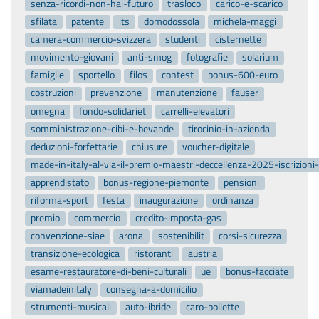
senza-ricordi-non-hai-futuro
trasloco
carico-e-scarico
sfilata
patente
its
domodossola
michela-maggi
camera-commercio-svizzera
studenti
cisternette
movimento-giovani
anti-smog
fotografie
solarium
famiglie
sportello
filos
contest
bonus-600-euro
costruzioni
prevenzione
manutenzione
fauser
omegna
fondo-solidariet
carrelli-elevatori
somministrazione-cibi-e-bevande
tirocinio-in-azienda
deduzioni-forfettarie
chiusure
voucher-digitale
made-in-italy-al-via-il-premio-maestri-deccellenza-2025-iscrizion
apprendistato
bonus-regione-piemonte
pensioni
riforma-sport
festa
inaugurazione
ordinanza
premio
commercio
credito-imposta-gas
convenzione-siae
arona
sostenibilit
corsi-sicurezza
transizione-ecologica
ristoranti
austria
esame-restauratore-di-beni-culturali
ue
bonus-facciate
viamadeinitaly
consegna-a-domicilio
strumenti-musicali
auto-ibride
caro-bollette