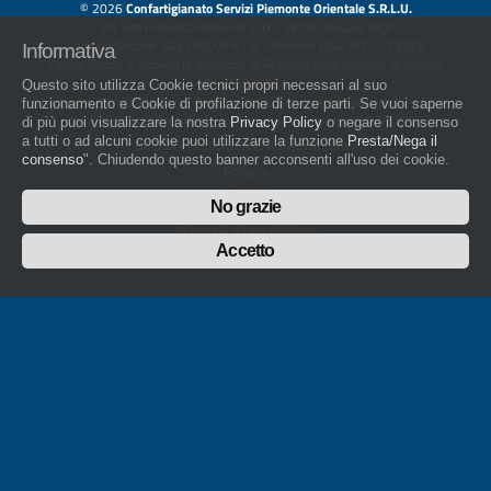
© 2026
Confartigianato Servizi Piemonte Orientale S.R.L.U.
Via San Francesco d'Assisi 5/D - 28100 Novara (NO)
Capitale Sociale: 526.000,00 € i.v. - Numero REA: NO - 173322
Informativa
Codice fiscale e numero di iscrizione al Registro delle Imprese di Novara
01436930034
Questo sito utilizza Cookie tecnici propri necessari al suo
artigiani.it è registrato nel Registro della Stampa Periodica con il nr. 562
funzionamento e Cookie di profilazione di terze parti. Se vuoi saperne
con Decreto del Presidente del Tribunale di Novara del 07/03/13
di più puoi visualizzare la nostra
Privacy Policy
o negare il consenso
a tutti o ad alcuni cookie puoi utilizzare la funzione
Presta/Nega il
Direttore Responsabile: Amleto Impaloni
consenso
". Chiudendo questo banner acconsenti all'uso dei cookie.
Privacy
Cookie
No grazie
Whistleblowing
Manuale d'uso del logo
Policy sulla Parità di genere
Accetto