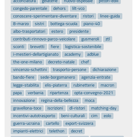
acconciatura
gelaterie
nuovo-ospedale
pittori-edili
congedo-parentale
dehors
lilt-vco
conoscere-sperimentare-diventare
ristori
linee-guida
8-marzo
sistri
bottega-scuola
piano-40
albo-trasportatori
estero
presidente
contributi-rinnovo-parco-veicolare
gusmeroli
ztl
sconti
brevetti
fiere
logistica-sostenibile
i-mestieri-dellartigianato
academy
adblue
the-one-milano
decreto-natale
chef
vincenzo-schettini
trasporto-persone
dichiarazione
bando-fiere
sede-borgomanero
agenzia-entrate
legge-stabilita
elis-piaterra
rubinetterie
macron
papa
verbania
ripartenza
opta-convegno-2021
innovazione
regina-della-bellezza
moca
gravellona-toce
iscrizioni
dl-ristori
matching-day
incentivi-autotrasporto
beni-culturali
cim
eolo
guerra-ucraina
cartello
export-svizzera
impianti-elettrici
telethon
decret