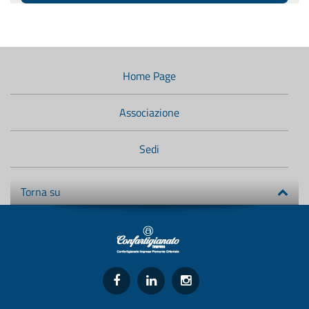
Menù
di
navigazione
Home Page
secondario:
Associazione
Sedi
Torna su