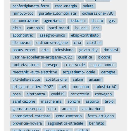
confartigianato-form
caro-energia
salute
rinnovo-cqc
portale-automobilista
dichiarazione-730
comunicazione
agenzia-ice
deduzioni
divieto
gas
cibus
cannobio
sacri-monti
isi-inail
ncc
acconciatrici
assegno-unico
ebap-contributo
lilt-novara
ordinanza-regione
cina
capittini
bonus-export
arte
televisione
gelato-day
rimborsi
vetrina-eccellenza-artigiana-2022
qualifica
blocchi
motorizzazione
presepe
croce-verde
coppa-mondo
meccanici-auto-elettriche
acquistiamo-locale
deroghe
citt-della-salute
costituzione
saloni
anziani
artigiano-in-fiera-2022
meli
omobono
industria-40
posa
alternanza
covid19
carrozzeria
convegno
sanificazione
mascherina
sonzini
asporto
tirolo
giornata-europea
opta
amazon
vaccinazioni
acconciatori-estetiste
cena-contrario
festa-artigiano
provincia-novara
segnaletica-stradale
benfatto
contributi-ebap
gruppo-giovani
cartelli