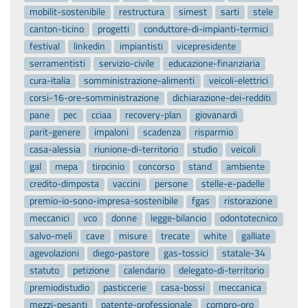
mobilit-sostenibile
restructura
simest
sarti
stele
canton-ticino
progetti
conduttore-di-impianti-termici
festival
linkedin
impiantisti
vicepresidente
serramentisti
servizio-civile
educazione-finanziaria
cura-italia
somministrazione-alimenti
veicoli-elettrici
corsi-16-ore-somministrazione
dichiarazione-dei-redditi
pane
pec
cciaa
recovery-plan
giovanardi
parit-genere
impaloni
scadenza
risparmio
casa-alessia
riunione-di-territorio
studio
veicoli
gal
mepa
tirocinio
concorso
stand
ambiente
credito-dimposta
vaccini
persone
stelle-e-padelle
premio-io-sono-impresa-sostenibile
fgas
ristorazione
meccanici
vco
donne
legge-bilancio
odontotecnico
salvo-meli
cave
misure
trecate
white
galliate
agevolazioni
diego-pastore
gas-tossici
statale-34
statuto
petizione
calendario
delegato-di-territorio
premiodistudio
pasticcerie
casa-bossi
meccanica
mezzi-pesanti
patente-professionale
compro-oro