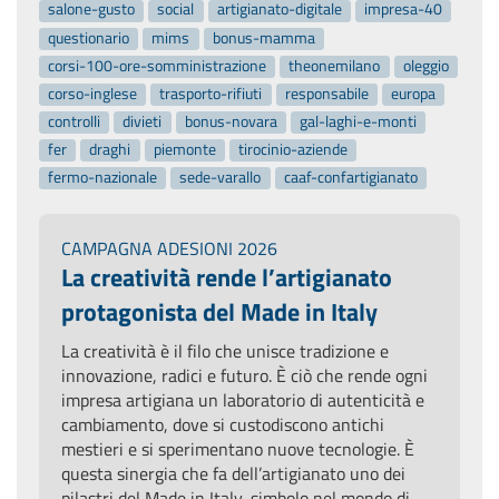
salone-gusto
social
artigianato-digitale
impresa-40
questionario
mims
bonus-mamma
corsi-100-ore-somministrazione
theonemilano
oleggio
corso-inglese
trasporto-rifiuti
responsabile
europa
controlli
divieti
bonus-novara
gal-laghi-e-monti
fer
draghi
piemonte
tirocinio-aziende
fermo-nazionale
sede-varallo
caaf-confartigianato
CAMPAGNA ADESIONI 2026
La creatività rende l’artigianato
protagonista del Made in Italy
La creatività è il filo che unisce tradizione e
innovazione, radici e futuro. È ciò che rende ogni
impresa artigiana un laboratorio di autenticità e
cambiamento, dove si custodiscono antichi
mestieri e si sperimentano nuove tecnologie. È
questa sinergia che fa dell’artigianato uno dei
pilastri del Made in Italy, simbolo nel mondo di