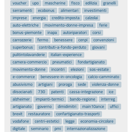
voucher
upo
mascherine
fisco
edilizia
granelli
serramenti
ecobonus
alimentari
investimenti
imprese
energia
credito-imposta
calzolai
auto-elettriche
movimento-donne-impresa
ferie
bonus-piemonte
inapa
autoriparatori
corsi
carrozzerie
fermo
benessere
cenpi
convenzioni
superbonus
contributi-a-fondo-perduto
giovani
pulitintolavanderie
italian-experience
camera-commercio
pneumatici
fondartigianato
movimento-donne
incontri
elezioni
sos-estate
e-commerce
benessere-in-oncologia
calcio-camminato
abusivismo
artigiani
proroga
sede
violenza-donne
diisocianati
730
patenti
cassa-integrazione
ice
alzheimer
impianti-termici
bando-regione
interreg
artigianato
governo
dimidimitri
main10ance
uffici
brexit
restauratore
confartigianato-trasporti
vodafone
centri-estetici
legge
economia-circolare
digitale
seminario
pmi
internazionalizzazione