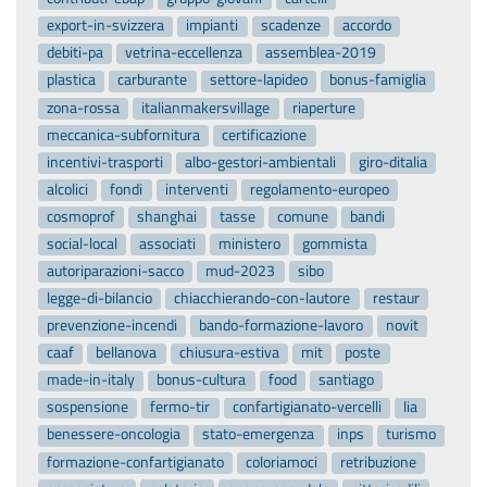
export-in-svizzera
impianti
scadenze
accordo
debiti-pa
vetrina-eccellenza
assemblea-2019
plastica
carburante
settore-lapideo
bonus-famiglia
zona-rossa
italianmakersvillage
riaperture
meccanica-subfornitura
certificazione
incentivi-trasporti
albo-gestori-ambientali
giro-ditalia
alcolici
fondi
interventi
regolamento-europeo
cosmoprof
shanghai
tasse
comune
bandi
social-local
associati
ministero
gommista
autoriparazioni-sacco
mud-2023
sibo
legge-di-bilancio
chiacchierando-con-lautore
restaur
prevenzione-incendi
bando-formazione-lavoro
novit
caaf
bellanova
chiusura-estiva
mit
poste
made-in-italy
bonus-cultura
food
santiago
sospensione
fermo-tir
confartigianato-vercelli
lia
benessere-oncologia
stato-emergenza
inps
turismo
formazione-confartigianato
coloriamoci
retribuzione