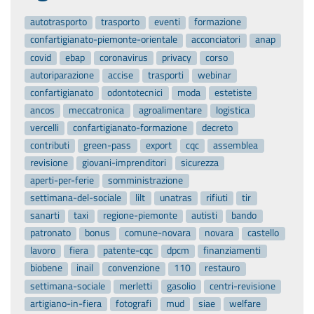
autotrasporto
trasporto
eventi
formazione
confartigianato-piemonte-orientale
acconciatori
anap
covid
ebap
coronavirus
privacy
corso
autoriparazione
accise
trasporti
webinar
confartigianato
odontotecnici
moda
estetiste
ancos
meccatronica
agroalimentare
logistica
vercelli
confartigianato-formazione
decreto
contributi
green-pass
export
cqc
assemblea
revisione
giovani-imprenditori
sicurezza
aperti-per-ferie
somministrazione
settimana-del-sociale
lilt
unatras
rifiuti
tir
sanarti
taxi
regione-piemonte
autisti
bando
patronato
bonus
comune-novara
novara
castello
lavoro
fiera
patente-cqc
dpcm
finanziamenti
biobene
inail
convenzione
110
restauro
settimana-sociale
merletti
gasolio
centri-revisione
artigiano-in-fiera
fotografi
mud
siae
welfare