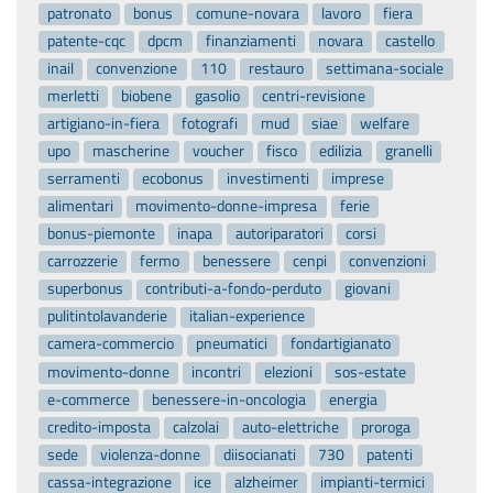
patronato
bonus
comune-novara
lavoro
fiera
patente-cqc
dpcm
finanziamenti
novara
castello
inail
convenzione
110
restauro
settimana-sociale
merletti
biobene
gasolio
centri-revisione
artigiano-in-fiera
fotografi
mud
siae
welfare
upo
mascherine
voucher
fisco
edilizia
granelli
serramenti
ecobonus
investimenti
imprese
alimentari
movimento-donne-impresa
ferie
bonus-piemonte
inapa
autoriparatori
corsi
carrozzerie
fermo
benessere
cenpi
convenzioni
superbonus
contributi-a-fondo-perduto
giovani
pulitintolavanderie
italian-experience
camera-commercio
pneumatici
fondartigianato
movimento-donne
incontri
elezioni
sos-estate
e-commerce
benessere-in-oncologia
energia
credito-imposta
calzolai
auto-elettriche
proroga
sede
violenza-donne
diisocianati
730
patenti
cassa-integrazione
ice
alzheimer
impianti-termici