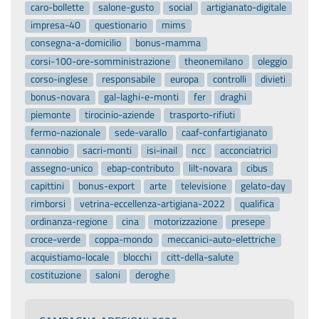
caro-bollette
salone-gusto
social
artigianato-digitale
impresa-40
questionario
mims
consegna-a-domicilio
bonus-mamma
corsi-100-ore-somministrazione
theonemilano
oleggio
corso-inglese
responsabile
europa
controlli
divieti
bonus-novara
gal-laghi-e-monti
fer
draghi
piemonte
tirocinio-aziende
trasporto-rifiuti
fermo-nazionale
sede-varallo
caaf-confartigianato
cannobio
sacri-monti
isi-inail
ncc
acconciatrici
assegno-unico
ebap-contributo
lilt-novara
cibus
capittini
bonus-export
arte
televisione
gelato-day
rimborsi
vetrina-eccellenza-artigiana-2022
qualifica
ordinanza-regione
cina
motorizzazione
presepe
croce-verde
coppa-mondo
meccanici-auto-elettriche
acquistiamo-locale
blocchi
citt-della-salute
costituzione
saloni
deroghe