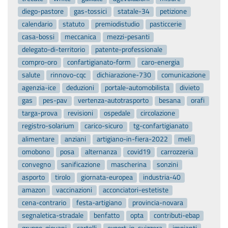
diego-pastore
gas-tossici
statale-34
petizione
calendario
statuto
premiodistudio
pasticcerie
casa-bossi
meccanica
mezzi-pesanti
delegato-di-territorio
patente-professionale
compro-oro
confartigianato-form
caro-energia
salute
rinnovo-cqc
dichiarazione-730
comunicazione
agenzia-ice
deduzioni
portale-automobilista
divieto
gas
pes-pav
vertenza-autotrasporto
besana
orafi
targa-prova
revisioni
ospedale
circolazione
registro-solarium
carico-sicuro
tg-confartigianato
alimentare
anziani
artigiano-in-fiera-2022
meli
omobono
posa
alternanza
covid19
carrozzeria
convegno
sanificazione
mascherina
sonzini
asporto
tirolo
giornata-europea
industria-40
amazon
vaccinazioni
acconciatori-estetiste
cena-contrario
festa-artigiano
provincia-novara
segnaletica-stradale
benfatto
opta
contributi-ebap