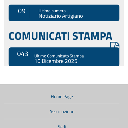
09
Ultimo numero
Notiziario Artigiano
COMUNICATI STAMPA
043
Ultimo Comunicato Stampa
10 Dicembre 2025
Menù
di
navigazione
Home Page
secondario:
Associazione
Sedi