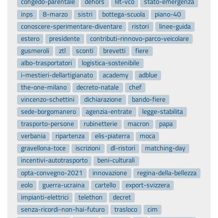
congedo-parentale
dehors
lilt-vco
stato-emergenza
inps
8-marzo
sistri
bottega-scuola
piano-40
conoscere-sperimentare-diventare
ristori
linee-guida
estero
presidente
contributi-rinnovo-parco-veicolare
gusmeroli
ztl
sconti
brevetti
fiere
albo-trasportatori
logistica-sostenibile
i-mestieri-dellartigianato
academy
adblue
the-one-milano
decreto-natale
chef
vincenzo-schettini
dichiarazione
bando-fiere
sede-borgomanero
agenzia-entrate
legge-stabilita
trasporto-persone
rubinetterie
macron
papa
verbania
ripartenza
elis-piaterra
moca
gravellona-toce
iscrizioni
dl-ristori
matching-day
incentivi-autotrasporto
beni-culturali
opta-convegno-2021
innovazione
regina-della-bellezza
eolo
guerra-ucraina
cartello
export-svizzera
impianti-elettrici
telethon
decret
senza-ricordi-non-hai-futuro
trasloco
cim