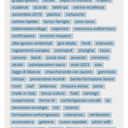
gruppo-giovani
cartelli
export-in-svizzera
impianti
scadenze
accordo
debiti-pa
vetrina-eccellenza
assemblea-2019
plastica
carburante
settore-lapideo
bonus-famiglia
zona-rossa
italianmakersvillage
riaperture
meccanica-subfornitura
certificazione
incentivi-trasporti
albo-gestori-ambientali
giro-ditalia
fondi
interventi
regolamento-europeo
cosmoprof
shanghai
tasse
comune
bandi
social-local
associati
ministero
alcolici
autoriparazioni-sacco
mud-2023
sibo
legge-di-bilancio
chiacchierando-con-lautore
gommista
restaur
prevenzione-incendi
bando-formazione-lavoro
novit
caaf
bellanova
chiusura-estiva
poste
made-in-italy
bonus-cultura
food
santiago
sospensione
fermo-tir
confartigianato-vercelli
lia
benessere-oncologia
mit
turismo
formazione-confartigianato
coloriamoci
retribuzione
acconciatura
gelaterie
nuovo-ospedale
pittori-edili