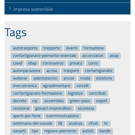
Impresa sostenibile
Tags
autotrasporto
trasporto
eventi
formazione
confartigianato-piemonte-orientale
acconciatori
anap
covid
ebap
coronavirus
privacy
corso
autoriparazione
accise
trasporti
confartigianato
webinar
odontotecnici
ancos
moda
estetiste
meccatronica
agroalimentare
vercelli
confartigianato-formazione
logistica
contributi
decreto
cqc
assemblea
green-pass
export
revisione
giovani-imprenditori
sicurezza
aperti-per-ferie
somministrazione
settimana-del-sociale
lilt
unatras
rifiuti
tir
sanarti
taxi
regione-piemonte
autisti
bando