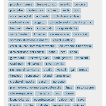
piccole-imprese
treno-storico
evento
concorsi
proroghe
restructura
simest
sarti
cibo
voucher-digitali
aumenti
mobilit-sostenibile
canton-ticino
progetti
conduttore-di-impianti-termici
festival
stele
impiantisti
vicepresidente
serramentisti
linkedin
servizio-civile
cura-italia
somministrazione-alimenti
veicoli-elettrici
corsi-16-ore-somministrazione
educazione-finanziaria
dichiarazione-dei-redditi
pane
pec
cciaa
giovanardi
recovery-plan
parit-genere
impaloni
scadenza
risparmio
casa-alessia
riunione-di-territorio
studio
veicoli
gal
mepa
tirocinio
concorso
stand
ambiente
credito-dimposta
vaccini
persone
premio-io-sono-impresa-sostenibile
fgas
ristorazione
stelle-e-padelle
meccanici
vco
donne
legge-bilancio
odontotecnico
salvo-meli
cave
trecate
white
galliate
agevolazioni
misure