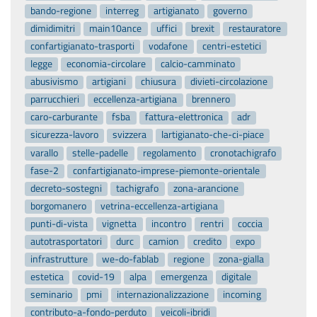
bando-regione
interreg
artigianato
governo
dimidimitri
main10ance
uffici
brexit
restauratore
confartigianato-trasporti
vodafone
centri-estetici
legge
economia-circolare
calcio-camminato
abusivismo
artigiani
chiusura
divieti-circolazione
parrucchieri
eccellenza-artigiana
brennero
caro-carburante
fsba
fattura-elettronica
adr
sicurezza-lavoro
svizzera
lartigianato-che-ci-piace
varallo
stelle-padelle
regolamento
cronotachigrafo
fase-2
confartigianato-imprese-piemonte-orientale
decreto-sostegni
tachigrafo
zona-arancione
borgomanero
vetrina-eccellenza-artigiana
punti-di-vista
vignetta
incontro
rentri
coccia
autotrasportatori
durc
camion
credito
expo
infrastrutture
we-do-fablab
regione
zona-gialla
estetica
covid-19
alpa
emergenza
digitale
seminario
pmi
internazionalizzazione
incoming
contributo-a-fondo-perduto
veicoli-ibridi