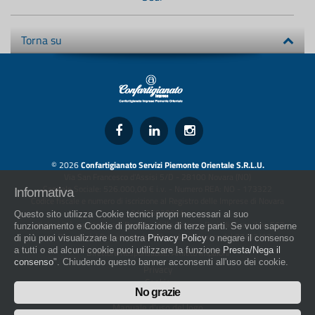
Torna su
© 2026
Confartigianato Servizi Piemonte Orientale S.R.L.U.
Via San Francesco d'Assisi 5/D - 28100 Novara (NO)
Capitale Sociale: 526.000,00 € i.v. - Numero REA: NO - 173322
Informativa
Codice fiscale e numero di iscrizione al Registro delle Imprese di Novara
01436930034
Questo sito utilizza Cookie tecnici propri necessari al suo
artigiani.it è registrato nel Registro della Stampa Periodica con il nr. 562
funzionamento e Cookie di profilazione di terze parti. Se vuoi saperne
con Decreto del Presidente del Tribunale di Novara del 07/03/13
di più puoi visualizzare la nostra
Privacy Policy
o negare il consenso
a tutti o ad alcuni cookie puoi utilizzare la funzione
Presta/Nega il
Direttore Responsabile: Amleto Impaloni
consenso
". Chiudendo questo banner acconsenti all'uso dei cookie.
Privacy
Cookie
No grazie
Whistleblowing
Manuale d'uso del logo