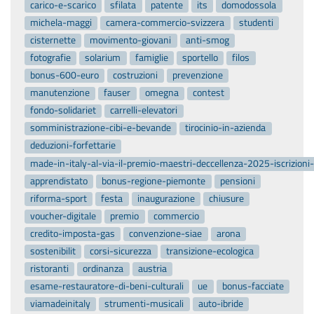
carico-e-scarico
sfilata
patente
its
domodossola
michela-maggi
camera-commercio-svizzera
studenti
cisternette
movimento-giovani
anti-smog
fotografie
solarium
famiglie
sportello
filos
bonus-600-euro
costruzioni
prevenzione
manutenzione
fauser
omegna
contest
fondo-solidariet
carrelli-elevatori
somministrazione-cibi-e-bevande
tirocinio-in-azienda
deduzioni-forfettarie
made-in-italy-al-via-il-premio-maestri-deccellenza-2025-iscrizion
apprendistato
bonus-regione-piemonte
pensioni
riforma-sport
festa
inaugurazione
chiusure
voucher-digitale
premio
commercio
credito-imposta-gas
convenzione-siae
arona
sostenibilit
corsi-sicurezza
transizione-ecologica
ristoranti
ordinanza
austria
esame-restauratore-di-beni-culturali
ue
bonus-facciate
viamadeinitaly
strumenti-musicali
auto-ibride