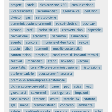
progetti
stele
dichiarazione-730
comunicazione
vicepresidente
serramentisti
agenzia-ice
deduzioni
divieto
gas
servizio-civile
somministrazione-alimenti
veicoli-elettrici
pes-pav
besana
orafi
carico-sicuro
recovery-plan
ospedale
circolazione
scadenza
risparmio
alimentare
evento
concorsi
riunione-di-territorio
veicoli
studio
cibo
aumenti
mobilit-sostenibile
canton-ticino
tirocinio
conduttore-di-impianti-termici
festival
impiantisti
stand
linkedin
vaccini
cura-italia
corsi-16-ore-somministrazione
ristorazione
stelle-e-padelle
educazione-finanziaria
premio-io-sono-impresa-sostenibile
dichiarazione-dei-redditi
pane
pec
cciaa
vco
giovanardi
salvo-meli
parit-genere
impaloni
casa-alessia
trecate
white
statale-34
statuto
gal
mepa
premiodistudio
concorso
ambiente
salute
credito-dimposta
persone
rinnovo-cqc
eolo