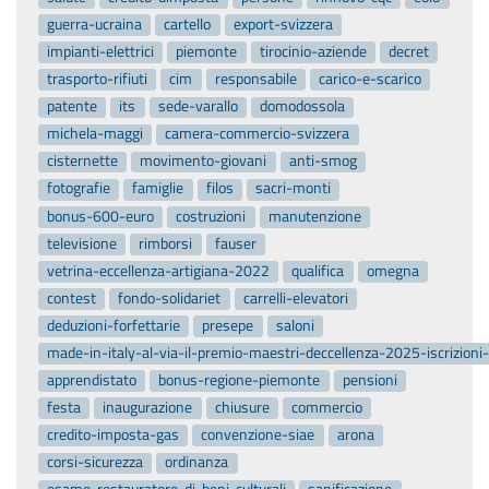
guerra-ucraina
cartello
export-svizzera
impianti-elettrici
piemonte
tirocinio-aziende
decret
trasporto-rifiuti
cim
responsabile
carico-e-scarico
patente
its
sede-varallo
domodossola
michela-maggi
camera-commercio-svizzera
cisternette
movimento-giovani
anti-smog
fotografie
famiglie
filos
sacri-monti
bonus-600-euro
costruzioni
manutenzione
televisione
rimborsi
fauser
vetrina-eccellenza-artigiana-2022
qualifica
omegna
contest
fondo-solidariet
carrelli-elevatori
deduzioni-forfettarie
presepe
saloni
made-in-italy-al-via-il-premio-maestri-deccellenza-2025-iscrizion
apprendistato
bonus-regione-piemonte
pensioni
festa
inaugurazione
chiusure
commercio
credito-imposta-gas
convenzione-siae
arona
corsi-sicurezza
ordinanza