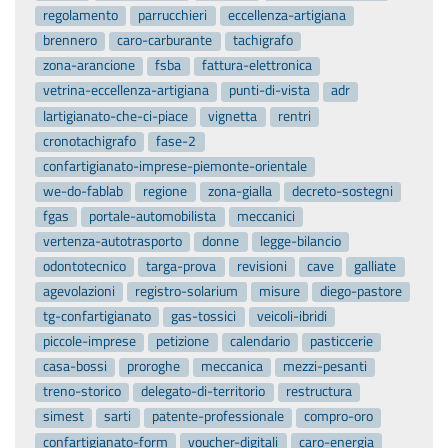
regolamento
parrucchieri
eccellenza-artigiana
brennero
caro-carburante
tachigrafo
zona-arancione
fsba
fattura-elettronica
vetrina-eccellenza-artigiana
punti-di-vista
adr
lartigianato-che-ci-piace
vignetta
rentri
cronotachigrafo
fase-2
confartigianato-imprese-piemonte-orientale
we-do-fablab
regione
zona-gialla
decreto-sostegni
fgas
portale-automobilista
meccanici
vertenza-autotrasporto
donne
legge-bilancio
odontotecnico
targa-prova
revisioni
cave
galliate
agevolazioni
registro-solarium
misure
diego-pastore
tg-confartigianato
gas-tossici
veicoli-ibridi
piccole-imprese
petizione
calendario
pasticcerie
casa-bossi
proroghe
meccanica
mezzi-pesanti
treno-storico
delegato-di-territorio
restructura
simest
sarti
patente-professionale
compro-oro
confartigianato-form
voucher-digitali
caro-energia