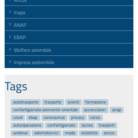
Inapa
ANAP
EBAP
Welfare aziendale
Impresa sostenibile
Tags
autotrasporto
trasporto
eventi
formazione
confartigianato-piemonte-orientale
acconciatori
anap
covid
ebap
coronavirus
privacy
corso
autoriparazione
confartigianato
accise
trasporti
webinar
odontotecnici
moda
estetiste
ancos