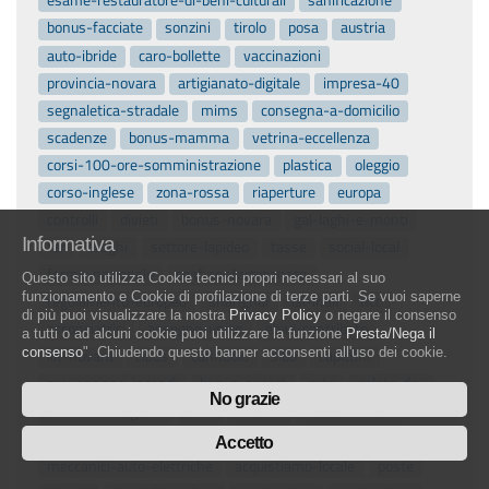
esame-restauratore-di-beni-culturali
sanificazione
bonus-facciate
sonzini
tirolo
posa
austria
auto-ibride
caro-bollette
vaccinazioni
provincia-novara
artigianato-digitale
impresa-40
segnaletica-stradale
mims
consegna-a-domicilio
scadenze
bonus-mamma
vetrina-eccellenza
corsi-100-ore-somministrazione
plastica
oleggio
corso-inglese
zona-rossa
riaperture
europa
controlli
divieti
bonus-novara
gal-laghi-e-monti
Informativa
fer
draghi
settore-lapideo
tasse
social-local
fermo-nazionale
caaf-confartigianato
Questo sito utilizza Cookie tecnici propri necessari al suo
funzionamento e Cookie di profilazione di terze parti. Se vuoi saperne
regolamento-europeo
shanghai
isi-inail
ncc
di più puoi visualizzare la nostra
Privacy Policy
o negare il consenso
acconciatrici
assegno-unico
ebap-contributo
a tutti o ad alcuni cookie puoi utilizzare la funzione
Presta/Nega il
consenso
". Chiudendo questo banner acconsenti all'uso dei cookie.
lilt-novara
cibus
cannobio
sibo
capittini
prevenzione-incendi
bonus-export
arte
gelato-day
No grazie
ordinanza-regione
cina
restaur
motorizzazione
santiago
croce-verde
sospensione
coppa-mondo
Accetto
meccanici-auto-elettriche
acquistiamo-locale
poste