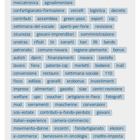
meccatronica
agroalimentare
confartigianato-formazione
vercelli
logistica
decreto
contributi
assemblea
green-pass
export
cqc
settimana-del-sociale
aperti-per-ferie
revisione
sicurezza
giovani-imprenditori
somministrazione
unatras
rifiuti
tir
sanarti
taxi
lilt
bando
patronato
comune-novara
regione-piemonte
bonus
autisti
dpcm
finanziamenti
novara
castello
lavoro
fiera
patente-cqc
merletti
biobene
inail
convenzione
restauro
settimana-sociale
110
fisco
edilizia
granelli
ecobonus
investimenti
imprese
alimentari
gasolio
siae
centri-revisione
welfare
upo
voucher
artigiano-in-fiera
fotografi
mud
serramenti
mascherine
convenzioni
sos-estate
contributi-a-fondo-perduto
giovani
italian-experience
camera-commercio
movimento-donne
incontri
fondartigianato
elezioni
e-commerce
benessere-in-oncologia
credito-imposta