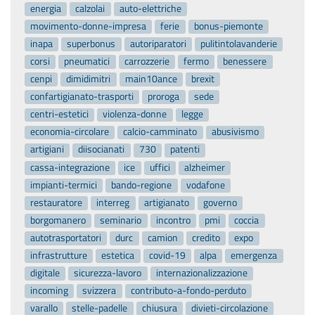
energia
calzolai
auto-elettriche
movimento-donne-impresa
ferie
bonus-piemonte
inapa
superbonus
autoriparatori
pulitintolavanderie
corsi
pneumatici
carrozzerie
fermo
benessere
cenpi
dimidimitri
main10ance
brexit
confartigianato-trasporti
proroga
sede
centri-estetici
violenza-donne
legge
economia-circolare
calcio-camminato
abusivismo
artigiani
diisocianati
730
patenti
cassa-integrazione
ice
uffici
alzheimer
impianti-termici
bando-regione
vodafone
restauratore
interreg
artigianato
governo
borgomanero
seminario
incontro
pmi
coccia
autotrasportatori
durc
camion
credito
expo
infrastrutture
estetica
covid-19
alpa
emergenza
digitale
sicurezza-lavoro
internazionalizzazione
incoming
svizzera
contributo-a-fondo-perduto
varallo
stelle-padelle
chiusura
divieti-circolazione