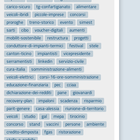
carico-sicuro
tg-confartigianato
alimentare
veicoli-ibridi
piccole-imprese
concorsi
proroghe
treno-storico
evento
simest
sarti
cibo
voucher-digitali
aumenti
mobilit-sostenibile
restructura
progetti
conduttore-di-impianti-termici
festival
stele
canton-ticino
impiantisti
vicepresidente
serramentisti
linkedin
servizio-civile
cura-italia
somministrazione-alimenti
veicoli-elettrici
corsi-16-ore-somministrazione
educazione-finanziaria
pec
cciaa
dichiarazione-dei-redditi
pane
giovanardi
recovery-plan
impaloni
scadenza
risparmio
parit-genere
casa-alessia
riunione-di-territorio
veicoli
studio
gal
mepa
tirocinio
concorso
stand
vaccini
persone
ambiente
credito-dimposta
fgas
ristorazione
stelle-e-padelle