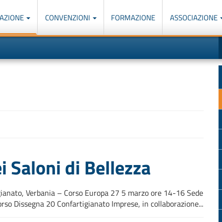
AZIONE
CONVENZIONI
FORMAZIONE
ASSOCIAZIONE
M
I
u
d
o
r
p
p
n
s
c
ei Saloni di Bellezza
ianato, Verbania – Corso Europa 27 5 marzo ore 14-16 Sede
so Dissegna 20 Confartigianato Imprese, in collaborazione...