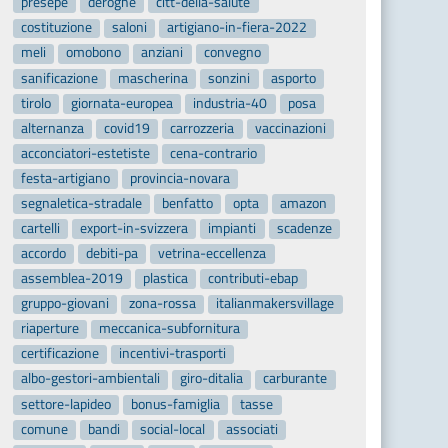
presepe
deroghe
citt-della-salute
costituzione
saloni
artigiano-in-fiera-2022
meli
omobono
anziani
convegno
sanificazione
mascherina
sonzini
asporto
tirolo
giornata-europea
industria-40
posa
alternanza
covid19
carrozzeria
vaccinazioni
acconciatori-estetiste
cena-contrario
festa-artigiano
provincia-novara
segnaletica-stradale
benfatto
opta
amazon
cartelli
export-in-svizzera
impianti
scadenze
accordo
debiti-pa
vetrina-eccellenza
assemblea-2019
plastica
contributi-ebap
gruppo-giovani
zona-rossa
italianmakersvillage
riaperture
meccanica-subfornitura
certificazione
incentivi-trasporti
albo-gestori-ambientali
giro-ditalia
carburante
settore-lapideo
bonus-famiglia
tasse
comune
bandi
social-local
associati