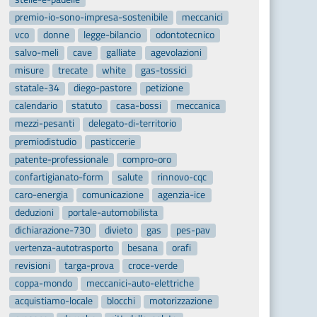
premio-io-sono-impresa-sostenibile
meccanici
vco
donne
legge-bilancio
odontotecnico
salvo-meli
cave
galliate
agevolazioni
misure
trecate
white
gas-tossici
statale-34
diego-pastore
petizione
calendario
statuto
casa-bossi
meccanica
mezzi-pesanti
delegato-di-territorio
premiodistudio
pasticcerie
patente-professionale
compro-oro
confartigianato-form
salute
rinnovo-cqc
caro-energia
comunicazione
agenzia-ice
deduzioni
portale-automobilista
dichiarazione-730
divieto
gas
pes-pav
vertenza-autotrasporto
besana
orafi
revisioni
targa-prova
croce-verde
coppa-mondo
meccanici-auto-elettriche
acquistiamo-locale
blocchi
motorizzazione