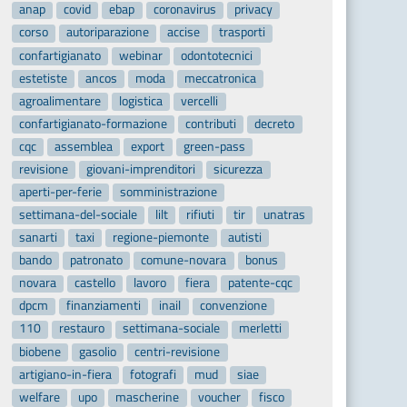
anap
covid
ebap
coronavirus
privacy
corso
autoriparazione
accise
trasporti
confartigianato
webinar
odontotecnici
estetiste
ancos
moda
meccatronica
agroalimentare
logistica
vercelli
confartigianato-formazione
contributi
decreto
cqc
assemblea
export
green-pass
revisione
giovani-imprenditori
sicurezza
aperti-per-ferie
somministrazione
settimana-del-sociale
lilt
rifiuti
tir
unatras
sanarti
taxi
regione-piemonte
autisti
bando
patronato
comune-novara
bonus
novara
castello
lavoro
fiera
patente-cqc
dpcm
finanziamenti
inail
convenzione
110
restauro
settimana-sociale
merletti
biobene
gasolio
centri-revisione
artigiano-in-fiera
fotografi
mud
siae
welfare
upo
mascherine
voucher
fisco