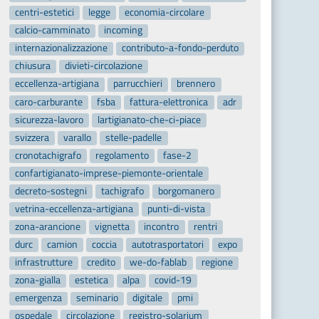
centri-estetici
legge
economia-circolare
calcio-camminato
incoming
internazionalizzazione
contributo-a-fondo-perduto
chiusura
divieti-circolazione
eccellenza-artigiana
parrucchieri
brennero
caro-carburante
fsba
fattura-elettronica
adr
sicurezza-lavoro
lartigianato-che-ci-piace
svizzera
varallo
stelle-padelle
cronotachigrafo
regolamento
fase-2
confartigianato-imprese-piemonte-orientale
decreto-sostegni
tachigrafo
borgomanero
vetrina-eccellenza-artigiana
punti-di-vista
zona-arancione
vignetta
incontro
rentri
durc
camion
coccia
autotrasportatori
expo
infrastrutture
credito
we-do-fablab
regione
zona-gialla
estetica
alpa
covid-19
emergenza
seminario
digitale
pmi
ospedale
circolazione
registro-solarium