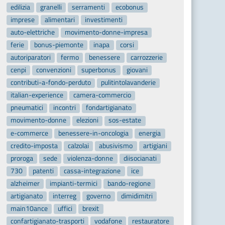
edilizia
granelli
serramenti
ecobonus
imprese
alimentari
investimenti
auto-elettriche
movimento-donne-impresa
ferie
bonus-piemonte
inapa
corsi
autoriparatori
fermo
benessere
carrozzerie
cenpi
convenzioni
superbonus
giovani
contributi-a-fondo-perduto
pulitintolavanderie
italian-experience
camera-commercio
pneumatici
incontri
fondartigianato
movimento-donne
elezioni
sos-estate
e-commerce
benessere-in-oncologia
energia
credito-imposta
calzolai
abusivismo
artigiani
proroga
sede
violenza-donne
diisocianati
730
patenti
cassa-integrazione
ice
alzheimer
impianti-termici
bando-regione
artigianato
interreg
governo
dimidimitri
main10ance
uffici
brexit
confartigianato-trasporti
vodafone
restauratore