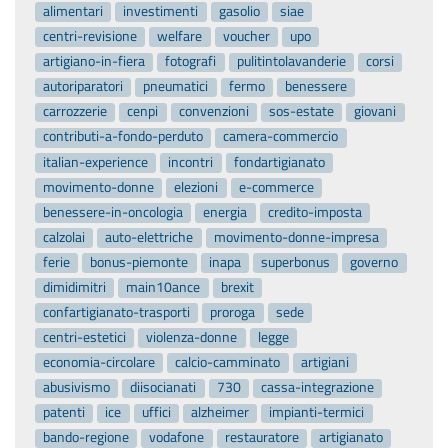
alimentari
investimenti
gasolio
siae
centri-revisione
welfare
voucher
upo
artigiano-in-fiera
fotografi
pulitintolavanderie
corsi
autoriparatori
pneumatici
fermo
benessere
carrozzerie
cenpi
convenzioni
sos-estate
giovani
contributi-a-fondo-perduto
camera-commercio
italian-experience
incontri
fondartigianato
movimento-donne
elezioni
e-commerce
benessere-in-oncologia
energia
credito-imposta
calzolai
auto-elettriche
movimento-donne-impresa
ferie
bonus-piemonte
inapa
superbonus
governo
dimidimitri
main10ance
brexit
confartigianato-trasporti
proroga
sede
centri-estetici
violenza-donne
legge
economia-circolare
calcio-camminato
artigiani
abusivismo
diisocianati
730
cassa-integrazione
patenti
ice
uffici
alzheimer
impianti-termici
bando-regione
vodafone
restauratore
artigianato