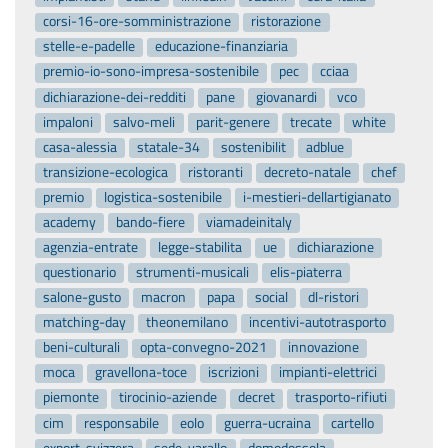
corsi-16-ore-somministrazione
ristorazione
stelle-e-padelle
educazione-finanziaria
premio-io-sono-impresa-sostenibile
pec
cciaa
dichiarazione-dei-redditi
pane
giovanardi
vco
impaloni
salvo-meli
parit-genere
trecate
white
casa-alessia
statale-34
sostenibilit
adblue
transizione-ecologica
ristoranti
decreto-natale
chef
premio
logistica-sostenibile
i-mestieri-dellartigianato
academy
bando-fiere
viamadeinitaly
agenzia-entrate
legge-stabilita
ue
dichiarazione
questionario
strumenti-musicali
elis-piaterra
salone-gusto
macron
papa
social
dl-ristori
matching-day
theonemilano
incentivi-autotrasporto
beni-culturali
opta-convegno-2021
innovazione
moca
gravellona-toce
iscrizioni
impianti-elettrici
piemonte
tirocinio-aziende
decret
trasporto-rifiuti
cim
responsabile
eolo
guerra-ucraina
cartello
export-svizzera
sede-varallo
domodossola