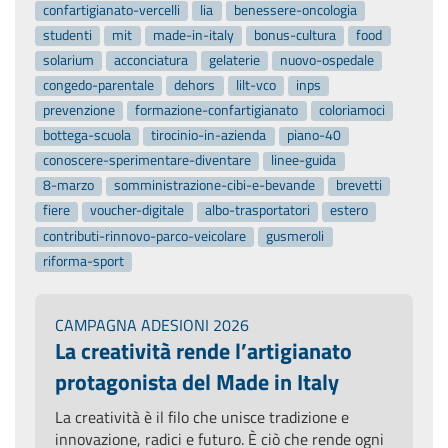
confartigianato-vercelli
lia
benessere-oncologia
studenti
mit
made-in-italy
bonus-cultura
food
solarium
acconciatura
gelaterie
nuovo-ospedale
congedo-parentale
dehors
lilt-vco
inps
prevenzione
formazione-confartigianato
coloriamoci
bottega-scuola
tirocinio-in-azienda
piano-40
conoscere-sperimentare-diventare
linee-guida
8-marzo
somministrazione-cibi-e-bevande
brevetti
fiere
voucher-digitale
albo-trasportatori
estero
contributi-rinnovo-parco-veicolare
gusmeroli
riforma-sport
CAMPAGNA ADESIONI 2026
La creatività rende l’artigianato
protagonista del Made in Italy
La creatività è il filo che unisce tradizione e
innovazione, radici e futuro. È ciò che rende ogni