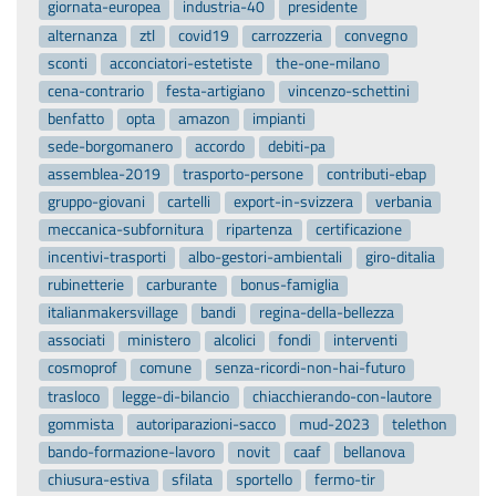
giornata-europea
industria-40
presidente
alternanza
ztl
covid19
carrozzeria
convegno
sconti
acconciatori-estetiste
the-one-milano
cena-contrario
festa-artigiano
vincenzo-schettini
benfatto
opta
amazon
impianti
sede-borgomanero
accordo
debiti-pa
assemblea-2019
trasporto-persone
contributi-ebap
gruppo-giovani
cartelli
export-in-svizzera
verbania
meccanica-subfornitura
ripartenza
certificazione
incentivi-trasporti
albo-gestori-ambientali
giro-ditalia
rubinetterie
carburante
bonus-famiglia
italianmakersvillage
bandi
regina-della-bellezza
associati
ministero
alcolici
fondi
interventi
cosmoprof
comune
senza-ricordi-non-hai-futuro
trasloco
legge-di-bilancio
chiacchierando-con-lautore
gommista
autoriparazioni-sacco
mud-2023
telethon
bando-formazione-lavoro
novit
caaf
bellanova
chiusura-estiva
sfilata
sportello
fermo-tir