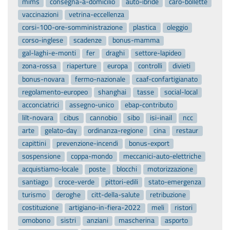
mims
consegna-a-domicilio
auto-ibride
caro-bollette
vaccinazioni
vetrina-eccellenza
corsi-100-ore-somministrazione
plastica
oleggio
corso-inglese
scadenze
bonus-mamma
gal-laghi-e-monti
fer
draghi
settore-lapideo
zona-rossa
riaperture
europa
controlli
divieti
bonus-novara
fermo-nazionale
caaf-confartigianato
regolamento-europeo
shanghai
tasse
social-local
acconciatrici
assegno-unico
ebap-contributo
lilt-novara
cibus
cannobio
sibo
isi-inail
ncc
arte
gelato-day
ordinanza-regione
cina
restaur
capittini
prevenzione-incendi
bonus-export
sospensione
coppa-mondo
meccanici-auto-elettriche
acquistiamo-locale
poste
blocchi
motorizzazione
santiago
croce-verde
pittori-edili
stato-emergenza
turismo
deroghe
citt-della-salute
retribuzione
costituzione
artigiano-in-fiera-2022
meli
ristori
omobono
sistri
anziani
mascherina
asporto