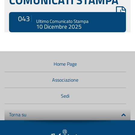
043
Ultimo Comunicato Stampa
10 Dicembre 2025
Menù
di
navigazione
Home Page
secondario:
Associazione
Sedi
Torna su