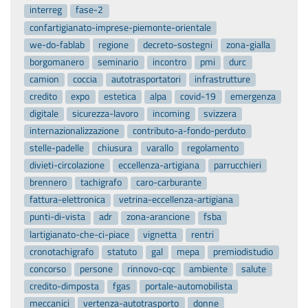
interreg
fase-2
confartigianato-imprese-piemonte-orientale
we-do-fablab
regione
decreto-sostegni
zona-gialla
borgomanero
seminario
incontro
pmi
durc
camion
coccia
autotrasportatori
infrastrutture
credito
expo
estetica
alpa
covid-19
emergenza
digitale
sicurezza-lavoro
incoming
svizzera
internazionalizzazione
contributo-a-fondo-perduto
stelle-padelle
chiusura
varallo
regolamento
divieti-circolazione
eccellenza-artigiana
parrucchieri
brennero
tachigrafo
caro-carburante
fattura-elettronica
vetrina-eccellenza-artigiana
punti-di-vista
adr
zona-arancione
fsba
lartigianato-che-ci-piace
vignetta
rentri
cronotachigrafo
statuto
gal
mepa
premiodistudio
concorso
persone
rinnovo-cqc
ambiente
salute
credito-dimposta
fgas
portale-automobilista
meccanici
vertenza-autotrasporto
donne