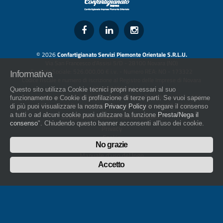
© 2026
Confartigianato Servizi Piemonte Orientale S.R.L.U.
Via San Francesco d'Assisi 5/D - 28100 Novara (NO)
Capitale Sociale: 526.000,00 € i.v. - Numero REA: NO - 173322
Informativa
Codice fiscale e numero di iscrizione al Registro delle Imprese di Novara
01436930034
Questo sito utilizza Cookie tecnici propri necessari al suo
artigiani.it è registrato nel Registro della Stampa Periodica con il nr. 562
funzionamento e Cookie di profilazione di terze parti. Se vuoi saperne
con Decreto del Presidente del Tribunale di Novara del 07/03/13
di più puoi visualizzare la nostra
Privacy Policy
o negare il consenso
a tutti o ad alcuni cookie puoi utilizzare la funzione
Presta/Nega il
Direttore Responsabile: Amleto Impaloni
consenso
". Chiudendo questo banner acconsenti all'uso dei cookie.
Privacy
Cookie
No grazie
Whistleblowing
Manuale d'uso del logo
Policy sulla Parità di genere
Accetto