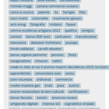
michela-maggi
camera-commercio-svizzera
carico-e-scarico
patente
its
famiglie
filos
sacri-monti
cisternette
movimento-giovani
anti-smog
fotografie
rimborsi
fauser
vetrina-eccellenza-artigiana-2022
qualifica
omegna
contest
bonus-600-euro
costruzioni
manutenzione
televisione
deduzioni-forfettarie
presepe
fondo-solidariet
carrelli-elevatori
bonus-regione-piemonte
pensioni
festa
inaugurazione
chiusure
saloni
made-in-italy-al-via-il-premio-maestri-deccellenza-2025-iscrizion
apprendistato
convenzione-siae
arona
corsi-sicurezza
ordinanza
commercio
credito-imposta-gas
tirolo
posa
austria
esame-restauratore-di-beni-culturali
sanificazione
bonus-facciate
sonzini
provincia-novara
artigianato-digitale
impresa-40
segnaletica-stradale