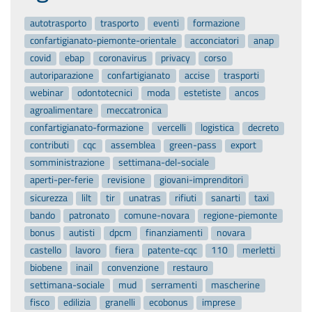
autotrasporto
trasporto
eventi
formazione
confartigianato-piemonte-orientale
acconciatori
anap
covid
ebap
coronavirus
privacy
corso
autoriparazione
confartigianato
accise
trasporti
webinar
odontotecnici
moda
estetiste
ancos
agroalimentare
meccatronica
confartigianato-formazione
vercelli
logistica
decreto
contributi
cqc
assemblea
green-pass
export
somministrazione
settimana-del-sociale
aperti-per-ferie
revisione
giovani-imprenditori
sicurezza
lilt
tir
unatras
rifiuti
sanarti
taxi
bando
patronato
comune-novara
regione-piemonte
bonus
autisti
dpcm
finanziamenti
novara
castello
lavoro
fiera
patente-cqc
110
merletti
biobene
inail
convenzione
restauro
settimana-sociale
mud
serramenti
mascherine
fisco
edilizia
granelli
ecobonus
imprese