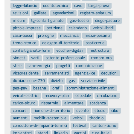
legge-bilancio
odontotecnico
cave
targa-prova
revisioni
galliate
agevolazioni
registro-solarium
misure
tg-confartigianato
gas-tossici
diego-pastore
piccole-imprese
petizione
calendario
veicoli-ibridi
casa-bossi
proroghe
meccanica
mezzi-pesanti
treno-storico
delegato-di-territorio
pasticcerie
confartigianato-form
voucher-digitali
restructura
simest
sarti
patente-professionale
compro-oro
stele
caro-energia
progetti
comunicazione
vicepresidente
serramentisti
agenzia-ice
deduzioni
dichiarazione-730
divieto
gas
servizio-civile
pes-pav
besana
orafi
somministrazione-alimenti
veicoli-elettrici
recovery-plan
ospedale
circolazione
carico-sicuro
risparmio
alimentare
scadenza
concorsi
riunione-di-territorio
evento
studio
cibo
aumenti
mobilit-sostenibile
veicoli
tirocinio
conduttore-di-impianti-termici
festival
canton-ticino
impiantisti
stand
linkedin
vaccini
cura-italia