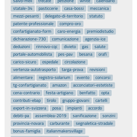
salvo-meli
trecate
petizione
white
calendario
statale-34
pasticcerie
casa-bossi
meccanica
mezzi-pesanti
delegato-di-territorio
statuto
patente-professionale
compro-oro
confartigianato-form
caro-energia
premiodistudio
dichiarazione-730
comunicazione
agenzia-ice
deduzioni
rinnovo-cqc
divieto
gas
salute
portale-automobilista
pes-pav
besana
orafi
carico-sicuro
ospedale
circolazione
vertenza-autotrasporto
targa-prova
revisioni
alimentare
registro-solarium
evento
concorsi
tg-confartigianato
amazon
acconciatori-estetiste
cena-contrario
festa-artigiano
benfatto
opta
contributi-ebap
tirolo
gruppo-giovani
cartelli
export-in-svizzera
posa
impianti
accordo
debiti-pa
assemblea-2019
sanificazione
sonzini
provincia-novara
carburante
segnaletica-stradale
bonus-famiglia
italianmakersvillage