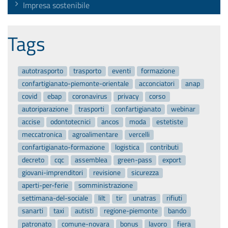
Impresa sostenibile
Tags
autotrasporto
trasporto
eventi
formazione
confartigianato-piemonte-orientale
acconciatori
anap
covid
ebap
coronavirus
privacy
corso
autoriparazione
trasporti
confartigianato
webinar
accise
odontotecnici
ancos
moda
estetiste
meccatronica
agroalimentare
vercelli
confartigianato-formazione
logistica
contributi
decreto
cqc
assemblea
green-pass
export
giovani-imprenditori
revisione
sicurezza
aperti-per-ferie
somministrazione
settimana-del-sociale
lilt
tir
unatras
rifiuti
sanarti
taxi
autisti
regione-piemonte
bando
patronato
comune-novara
bonus
lavoro
fiera