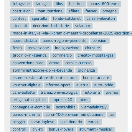
fotografie
famiglie
filos
telethon
bonus-600-euro
costruzioni
manutenzione
sfilata
fauser
omegna
contest
sportello
fondo-solidariet
carrelli-elevatori
studenti
deduzioni-forfettarie
solarium
made-in-italy-al-via-il-premio-maestri-deccellenza-2025-iscrizion
apprendistato
bonus-regione-piemonte
pensioni
festa
prevenzione
inaugurazione
chiusure
tirocinio-in-azienda
commercio
credito-imposta-gas
convenzione-siae
arona
corsi-sicurezza
somministrazione-cibi-e-bevande
ordinanza
esame-restauratore-di-beni-culturali
bonus-facciate
voucher-digitale
riforma-sport
austria
auto-ibride
caro-bollette
transizione-ecologica
ristoranti
premio
artigianato-digitale
impresa-40
mims
consegna-a-domicilio
sostenibilit
viamadeinitaly
bonus-mamma
corsi-100-ore-somministrazione
ue
oleggio
corso-inglese
questionario
europa
controlli
divieti
bonus-novara
strumenti-musicali