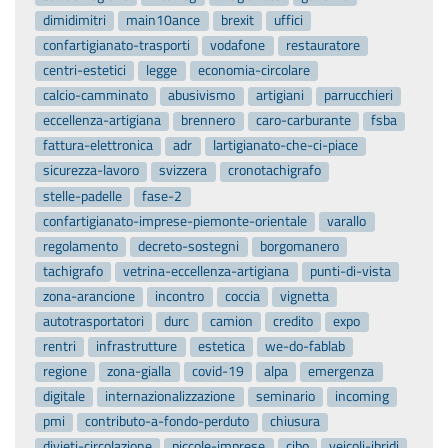
dimidimitri
main10ance
brexit
uffici
confartigianato-trasporti
vodafone
restauratore
centri-estetici
legge
economia-circolare
calcio-camminato
abusivismo
artigiani
parrucchieri
eccellenza-artigiana
brennero
caro-carburante
fsba
fattura-elettronica
adr
lartigianato-che-ci-piace
sicurezza-lavoro
svizzera
cronotachigrafo
stelle-padelle
fase-2
confartigianato-imprese-piemonte-orientale
varallo
regolamento
decreto-sostegni
borgomanero
tachigrafo
vetrina-eccellenza-artigiana
punti-di-vista
zona-arancione
incontro
coccia
vignetta
autotrasportatori
durc
camion
credito
expo
rentri
infrastrutture
estetica
we-do-fablab
regione
zona-gialla
covid-19
alpa
emergenza
digitale
internazionalizzazione
seminario
incoming
pmi
contributo-a-fondo-perduto
chiusura
divieti-circolazione
piccole-imprese
cibo
veicoli-ibridi