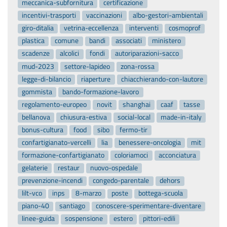
meccanica-subfornitura
certificazione
incentivi-trasporti
vaccinazioni
albo-gestori-ambientali
giro-ditalia
vetrina-eccellenza
interventi
cosmoprof
plastica
comune
bandi
associati
ministero
scadenze
alcolici
fondi
autoriparazioni-sacco
mud-2023
settore-lapideo
zona-rossa
legge-di-bilancio
riaperture
chiacchierando-con-lautore
gommista
bando-formazione-lavoro
regolamento-europeo
novit
shanghai
caaf
tasse
bellanova
chiusura-estiva
social-local
made-in-italy
bonus-cultura
food
sibo
fermo-tir
confartigianato-vercelli
lia
benessere-oncologia
mit
formazione-confartigianato
coloriamoci
acconciatura
gelaterie
restaur
nuovo-ospedale
prevenzione-incendi
congedo-parentale
dehors
lilt-vco
inps
8-marzo
poste
bottega-scuola
piano-40
santiago
conoscere-sperimentare-diventare
linee-guida
sospensione
estero
pittori-edili