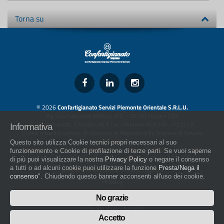
Torna su
© 2026
Confartigianato Servizi Piemonte Orientale S.R.L.U.
Via San Francesco d'Assisi 5/D - 28100 Novara (NO)
Capitale Sociale: 526.000,00 € i.v. - Numero REA: NO - 173322
Informativa
Codice fiscale e numero di iscrizione al Registro delle Imprese di Novara
01436930034
Questo sito utilizza Cookie tecnici propri necessari al suo
artigiani.it è registrato nel Registro della Stampa Periodica con il nr. 562
funzionamento e Cookie di profilazione di terze parti. Se vuoi saperne
con Decreto del Presidente del Tribunale di Novara del 07/03/13
di più puoi visualizzare la nostra
Privacy Policy
o negare il consenso
a tutti o ad alcuni cookie puoi utilizzare la funzione
Presta/Nega il
Direttore Responsabile: Amleto Impaloni
consenso
". Chiudendo questo banner acconsenti all'uso dei cookie.
Privacy
Cookie
No grazie
Whistleblowing
Manuale d'uso del logo
Policy sulla Parità di genere
Accetto