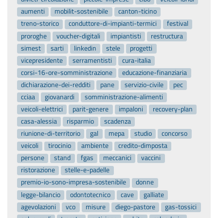
aumenti
mobilit-sostenibile
canton-ticino
treno-storico
conduttore-di-impianti-termici
festival
proroghe
voucher-digitali
impiantisti
restructura
simest
sarti
linkedin
stele
progetti
vicepresidente
serramentisti
cura-italia
corsi-16-ore-somministrazione
educazione-finanziaria
dichiarazione-dei-redditi
pane
servizio-civile
pec
cciaa
giovanardi
somministrazione-alimenti
veicoli-elettrici
parit-genere
impaloni
recovery-plan
casa-alessia
risparmio
scadenza
riunione-di-territorio
gal
mepa
studio
concorso
veicoli
tirocinio
ambiente
credito-dimposta
persone
stand
fgas
meccanici
vaccini
ristorazione
stelle-e-padelle
premio-io-sono-impresa-sostenibile
donne
legge-bilancio
odontotecnico
cave
galliate
agevolazioni
vco
misure
diego-pastore
gas-tossici