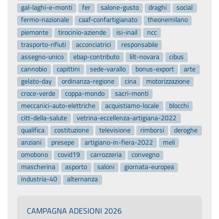
gal-laghi-e-monti
fer
salone-gusto
draghi
social
fermo-nazionale
caaf-confartigianato
theonemilano
piemonte
tirocinio-aziende
isi-inail
ncc
trasporto-rifiuti
acconciatrici
responsabile
assegno-unico
ebap-contributo
lilt-novara
cibus
cannobio
capittini
sede-varallo
bonus-export
arte
gelato-day
ordinanza-regione
cina
motorizzazione
croce-verde
coppa-mondo
sacri-monti
meccanici-auto-elettriche
acquistiamo-locale
blocchi
citt-della-salute
vetrina-eccellenza-artigiana-2022
qualifica
costituzione
televisione
rimborsi
deroghe
anziani
presepe
artigiano-in-fiera-2022
meli
omobono
covid19
carrozzeria
convegno
mascherina
asporto
saloni
giornata-europea
industria-40
alternanza
CAMPAGNA ADESIONI 2026