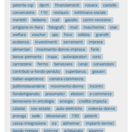
patente-cqc
dpcm
finanziamenti
novara
castello
convenzione
110
restauro
settimana-sociale
merletti
biobene
inail
gasolio
centri-revisione
artigiano-in-fiera
fotografi
mud
mascherine
siae
welfare
voucher
upo
fisco
edilizia
granelli
ecobonus
investimenti
serramenti
imprese
alimentari
movimento-donne-impresa
ferie
bonus-piemonte
inapa
autoriparatori
corsi
carrozzerie
fermo
benessere
cenpi
convenzioni
contributi-a-fondo-perduto
superbonus
giovani
italian-experience
camera-commercio
pulitintolavanderie
movimento-donne
incontri
fondartigianato
pneumatici
elezioni
e-commerce
benessere-in-oncologia
energia
credito-imposta
calzolai
sos-estate
auto-elettriche
violenza-donne
proroga
sede
diisocianati
730
patenti
cassa-integrazione
ice
alzheimer
impianti-termici
bando-regione
interreg
artigianato
governo