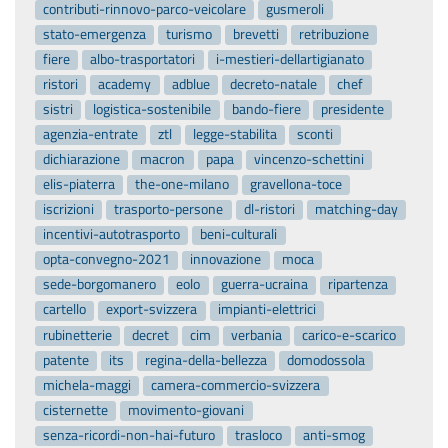
contributi-rinnovo-parco-veicolare
gusmeroli
stato-emergenza
turismo
brevetti
retribuzione
fiere
albo-trasportatori
i-mestieri-dellartigianato
ristori
academy
adblue
decreto-natale
chef
sistri
logistica-sostenibile
bando-fiere
presidente
agenzia-entrate
ztl
legge-stabilita
sconti
dichiarazione
macron
papa
vincenzo-schettini
elis-piaterra
the-one-milano
gravellona-toce
iscrizioni
trasporto-persone
dl-ristori
matching-day
incentivi-autotrasporto
beni-culturali
opta-convegno-2021
innovazione
moca
sede-borgomanero
eolo
guerra-ucraina
ripartenza
cartello
export-svizzera
impianti-elettrici
rubinetterie
decret
cim
verbania
carico-e-scarico
patente
its
regina-della-bellezza
domodossola
michela-maggi
camera-commercio-svizzera
cisternette
movimento-giovani
senza-ricordi-non-hai-futuro
trasloco
anti-smog