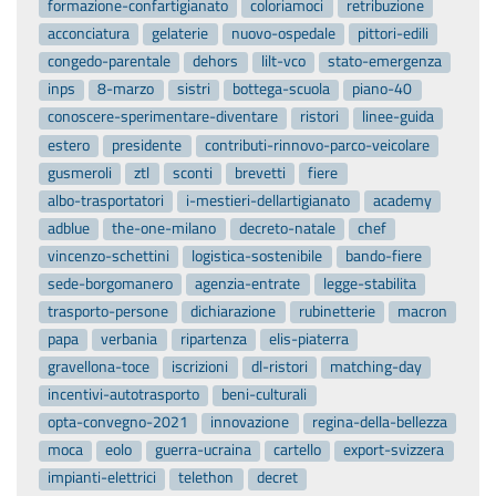
formazione-confartigianato
coloriamoci
retribuzione
acconciatura
gelaterie
nuovo-ospedale
pittori-edili
congedo-parentale
dehors
lilt-vco
stato-emergenza
inps
8-marzo
sistri
bottega-scuola
piano-40
conoscere-sperimentare-diventare
ristori
linee-guida
estero
presidente
contributi-rinnovo-parco-veicolare
gusmeroli
ztl
sconti
brevetti
fiere
albo-trasportatori
i-mestieri-dellartigianato
academy
adblue
the-one-milano
decreto-natale
chef
vincenzo-schettini
logistica-sostenibile
bando-fiere
sede-borgomanero
agenzia-entrate
legge-stabilita
trasporto-persone
dichiarazione
rubinetterie
macron
papa
verbania
ripartenza
elis-piaterra
gravellona-toce
iscrizioni
dl-ristori
matching-day
incentivi-autotrasporto
beni-culturali
opta-convegno-2021
innovazione
regina-della-bellezza
moca
eolo
guerra-ucraina
cartello
export-svizzera
impianti-elettrici
telethon
decret