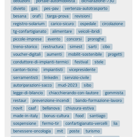
deduzioni
portale-automobilista
dichiarazione-730
divieto
gas
pes-pav
vertenza-autotrasporto
besana
orafi
targa-prova
revisioni
registro-solarium
carico-sicuro
ospedale
circolazione
tg-confartigianato
alimentare
veicoli-ibridi
piccole-imprese
evento
concorsi
proroghe
treno-storico
restructura
simest
sarti
cibo
voucher-digitali
aumenti
mobilit-sostenibile
progetti
conduttore-di-impianti-termici
festival
stele
canton-ticino
impiantisti
vicepresidente
serramentisti
linkedin
servizio-civile
autoriparazioni-sacco
mud-2023
sibo
legge-di-bilancio
chiacchierando-con-lautore
gommista
restaur
prevenzione-incendi
bando-formazione-lavoro
novit
caaf
bellanova
chiusura-estiva
made-in-italy
bonus-cultura
food
santiago
sospensione
fermo-tir
confartigianato-vercelli
lia
benessere-oncologia
mit
poste
turismo