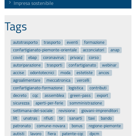
Impresa sostenibile
Tags
autotrasporto
trasporto
eventi
formazione
confartigianato-piemonte-orientale
acconciatori
anap
covid
ebap
coronavirus
privacy
corso
autoriparazione
trasporti
confartigianato
webinar
accise
odontotecnici
moda
estetiste
ancos
agroalimentare
meccatronica
vercelli
confartigianato-formazione
logistica
contributi
decreto
cqc
assemblea
green-pass
export
sicurezza
aperti-per-ferie
somministrazione
settimana-del-sociale
revisione
giovani-imprenditori
lilt
unatras
rifiuti
tir
sanarti
taxi
bando
patronato
comune-novara
bonus
regione-piemonte
autisti
lavoro
fiera
patente-cqc
dpcm