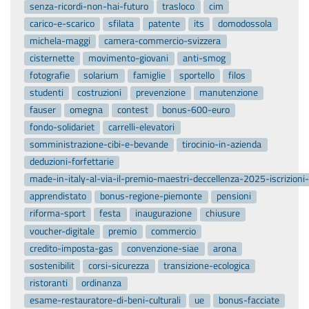
senza-ricordi-non-hai-futuro
trasloco
cim
carico-e-scarico
sfilata
patente
its
domodossola
michela-maggi
camera-commercio-svizzera
cisternette
movimento-giovani
anti-smog
fotografie
solarium
famiglie
sportello
filos
studenti
costruzioni
prevenzione
manutenzione
fauser
omegna
contest
bonus-600-euro
fondo-solidariet
carrelli-elevatori
somministrazione-cibi-e-bevande
tirocinio-in-azienda
deduzioni-forfettarie
made-in-italy-al-via-il-premio-maestri-deccellenza-2025-iscrizion
apprendistato
bonus-regione-piemonte
pensioni
riforma-sport
festa
inaugurazione
chiusure
voucher-digitale
premio
commercio
credito-imposta-gas
convenzione-siae
arona
sostenibilit
corsi-sicurezza
transizione-ecologica
ristoranti
ordinanza
esame-restauratore-di-beni-culturali
ue
bonus-facciate