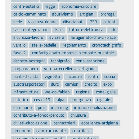
centri-estetici
legge
economia-circolare
calcio-camminato
abusivismo
artigiani
proroga
sede
violenza-donne
diisocianati
730
patenti
cassa-integrazione
fsba
fattura-elettronica
adr
sicurezza-lavoro
svizzera
lartigianato-che-ci-piace
varallo
stelle-padelle
regolamento
cronotachigrafo
fase-2
confartigianato-imprese-piemonte-orientale
decreto-sostegni
tachigrafo
zona-arancione
borgomanero
vetrina-eccellenza-artigiana
punti-di-vista
vignetta
incontro
rentri
coccia
autotrasportatori
durc
camion
credito
expo
infrastrutture
we-do-fablab
regione
zona-gialla
estetica
covid-19
alpa
emergenza
digitale
seminario
pmi
incoming
internazionalizzazione
contributo-a-fondo-perduto
chiusura
divieti-circolazione
parrucchieri
eccellenza-artigiana
brennero
caro-carburante
cura-italia
somministrazione-alimenti
veicoli-elettrici