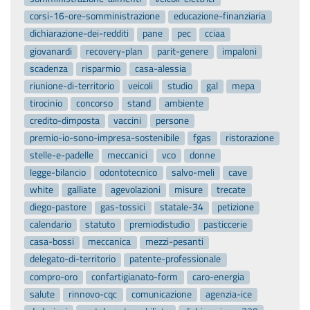
corsi-16-ore-somministrazione
educazione-finanziaria
dichiarazione-dei-redditi
pane
pec
cciaa
giovanardi
recovery-plan
parit-genere
impaloni
scadenza
risparmio
casa-alessia
riunione-di-territorio
veicoli
studio
gal
mepa
tirocinio
concorso
stand
ambiente
credito-dimposta
vaccini
persone
premio-io-sono-impresa-sostenibile
fgas
ristorazione
stelle-e-padelle
meccanici
vco
donne
legge-bilancio
odontotecnico
salvo-meli
cave
white
galliate
agevolazioni
misure
trecate
diego-pastore
gas-tossici
statale-34
petizione
calendario
statuto
premiodistudio
pasticcerie
casa-bossi
meccanica
mezzi-pesanti
delegato-di-territorio
patente-professionale
compro-oro
confartigianato-form
caro-energia
salute
rinnovo-cqc
comunicazione
agenzia-ice