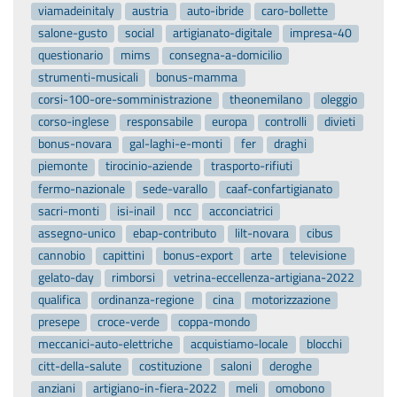
viamadeinitaly
austria
auto-ibride
caro-bollette
salone-gusto
social
artigianato-digitale
impresa-40
questionario
mims
consegna-a-domicilio
strumenti-musicali
bonus-mamma
corsi-100-ore-somministrazione
theonemilano
oleggio
corso-inglese
responsabile
europa
controlli
divieti
bonus-novara
gal-laghi-e-monti
fer
draghi
piemonte
tirocinio-aziende
trasporto-rifiuti
fermo-nazionale
sede-varallo
caaf-confartigianato
sacri-monti
isi-inail
ncc
acconciatrici
assegno-unico
ebap-contributo
lilt-novara
cibus
cannobio
capittini
bonus-export
arte
televisione
gelato-day
rimborsi
vetrina-eccellenza-artigiana-2022
qualifica
ordinanza-regione
cina
motorizzazione
presepe
croce-verde
coppa-mondo
meccanici-auto-elettriche
acquistiamo-locale
blocchi
citt-della-salute
costituzione
saloni
deroghe
anziani
artigiano-in-fiera-2022
meli
omobono