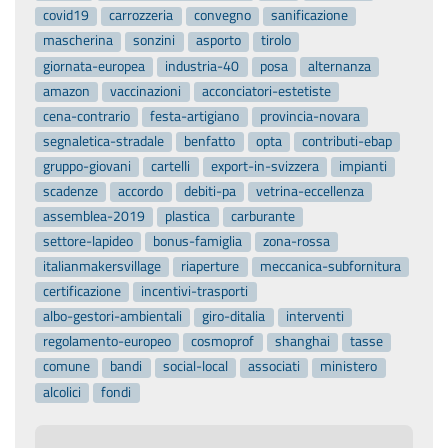
covid19
carrozzeria
convegno
sanificazione
mascherina
sonzini
asporto
tirolo
giornata-europea
industria-40
posa
alternanza
amazon
vaccinazioni
acconciatori-estetiste
cena-contrario
festa-artigiano
provincia-novara
segnaletica-stradale
benfatto
opta
contributi-ebap
gruppo-giovani
cartelli
export-in-svizzera
impianti
scadenze
accordo
debiti-pa
vetrina-eccellenza
assemblea-2019
plastica
carburante
settore-lapideo
bonus-famiglia
zona-rossa
italianmakersvillage
riaperture
meccanica-subfornitura
certificazione
incentivi-trasporti
albo-gestori-ambientali
giro-ditalia
interventi
regolamento-europeo
cosmoprof
shanghai
tasse
comune
bandi
social-local
associati
ministero
alcolici
fondi