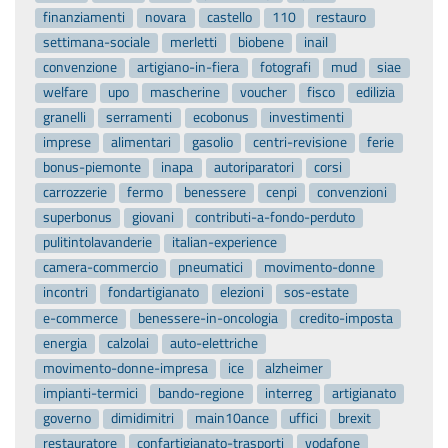
finanziamenti
novara
castello
110
restauro
settimana-sociale
merletti
biobene
inail
convenzione
artigiano-in-fiera
fotografi
mud
siae
welfare
upo
mascherine
voucher
fisco
edilizia
granelli
serramenti
ecobonus
investimenti
imprese
alimentari
gasolio
centri-revisione
ferie
bonus-piemonte
inapa
autoriparatori
corsi
carrozzerie
fermo
benessere
cenpi
convenzioni
superbonus
giovani
contributi-a-fondo-perduto
pulitintolavanderie
italian-experience
camera-commercio
pneumatici
movimento-donne
incontri
fondartigianato
elezioni
sos-estate
e-commerce
benessere-in-oncologia
credito-imposta
energia
calzolai
auto-elettriche
movimento-donne-impresa
ice
alzheimer
impianti-termici
bando-regione
interreg
artigianato
governo
dimidimitri
main10ance
uffici
brexit
restauratore
confartigianato-trasporti
vodafone