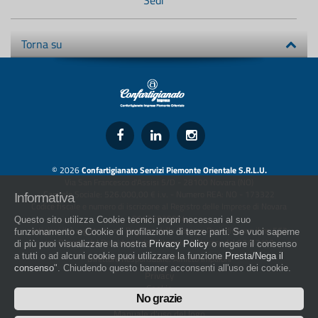
Sedi
Torna su
© 2026
Confartigianato Servizi Piemonte Orientale S.R.L.U.
Via San Francesco d'Assisi 5/D - 28100 Novara (NO)
Capitale Sociale: 526.000,00 € i.v. - Numero REA: NO - 173322
Informativa
Codice fiscale e numero di iscrizione al Registro delle Imprese di Novara
01436930034
Questo sito utilizza Cookie tecnici propri necessari al suo
artigiani.it è registrato nel Registro della Stampa Periodica con il nr. 562
funzionamento e Cookie di profilazione di terze parti. Se vuoi saperne
con Decreto del Presidente del Tribunale di Novara del 07/03/13
di più puoi visualizzare la nostra
Privacy Policy
o negare il consenso
a tutti o ad alcuni cookie puoi utilizzare la funzione
Presta/Nega il
Direttore Responsabile: Amleto Impaloni
consenso
". Chiudendo questo banner acconsenti all'uso dei cookie.
Privacy
Cookie
No grazie
Whistleblowing
Manuale d'uso del logo