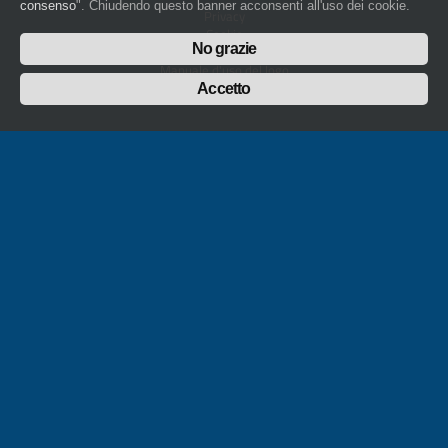
consenso
". Chiudendo questo banner acconsenti all'uso dei cookie.
Privacy
Cookie
No grazie
Whistleblowing
Manuale d'uso del logo
Policy sulla Parità di genere
Accetto