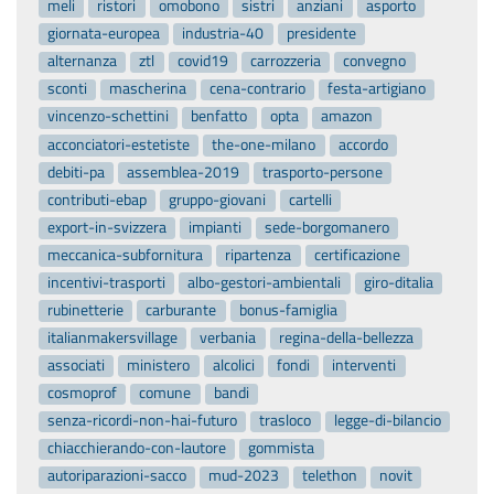
meli
ristori
omobono
sistri
anziani
asporto
giornata-europea
industria-40
presidente
alternanza
ztl
covid19
carrozzeria
convegno
sconti
mascherina
cena-contrario
festa-artigiano
vincenzo-schettini
benfatto
opta
amazon
acconciatori-estetiste
the-one-milano
accordo
debiti-pa
assemblea-2019
trasporto-persone
contributi-ebap
gruppo-giovani
cartelli
export-in-svizzera
impianti
sede-borgomanero
meccanica-subfornitura
ripartenza
certificazione
incentivi-trasporti
albo-gestori-ambientali
giro-ditalia
rubinetterie
carburante
bonus-famiglia
italianmakersvillage
verbania
regina-della-bellezza
associati
ministero
alcolici
fondi
interventi
cosmoprof
comune
bandi
senza-ricordi-non-hai-futuro
trasloco
legge-di-bilancio
chiacchierando-con-lautore
gommista
autoriparazioni-sacco
mud-2023
telethon
novit