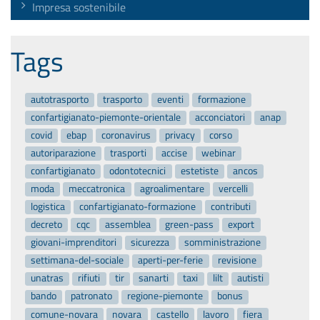
Impresa sostenibile
Tags
autotrasporto
trasporto
eventi
formazione
confartigianato-piemonte-orientale
acconciatori
anap
covid
ebap
coronavirus
privacy
corso
autoriparazione
trasporti
accise
webinar
confartigianato
odontotecnici
estetiste
ancos
moda
meccatronica
agroalimentare
vercelli
logistica
confartigianato-formazione
contributi
decreto
cqc
assemblea
green-pass
export
giovani-imprenditori
sicurezza
somministrazione
settimana-del-sociale
aperti-per-ferie
revisione
unatras
rifiuti
tir
sanarti
taxi
lilt
autisti
bando
patronato
regione-piemonte
bonus
comune-novara
novara
castello
lavoro
fiera