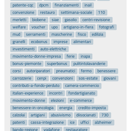
patente-cqc
dpcm
finanziamenti
inail
convenzione
restauro
settimana-sociale
110
merletti
biobene
siae
gasolio
centri-revisione
welfare
voucher
upo
artigiano-in-fiera
fotografi
mud
serramenti
mascherine
fisco
edilizia
granelli
ecobonus
imprese
alimentari
investimenti
auto-elettriche
movimento-donne-impresa
ferie
inapa
bonus-piemonte
superbonus
pulitintolavanderie
corsi
autoriparatori
pneumatici
fermo
benessere
carrozzerie
cenpi
convenzioni
sos-estate
giovani
contributi-a-fondo-perduto
camera-commercio
italian-experience
incontri
fondartigianato
movimento-donne
elezioni
e-commerce
benessere-in-oncologia
energia
credito-imposta
calzolai
artigiani
abusivismo
diisocianati
730
patenti
cassa-integrazione
ice
uffici
alzheimer
bando-regione
vodafone
restauratore