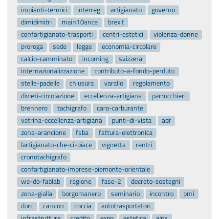
impianti-termici
interreg
artigianato
governo
dimidimitri
main10ance
brexit
confartigianato-trasporti
centri-estetici
violenza-donne
proroga
sede
legge
economia-circolare
calcio-camminato
incoming
svizzera
internazionalizzazione
contributo-a-fondo-perduto
stelle-padelle
chiusura
varallo
regolamento
divieti-circolazione
eccellenza-artigiana
parrucchieri
brennero
tachigrafo
caro-carburante
vetrina-eccellenza-artigiana
punti-di-vista
adr
zona-arancione
fsba
fattura-elettronica
lartigianato-che-ci-piace
vignetta
rentri
cronotachigrafo
confartigianato-imprese-piemonte-orientale
we-do-fablab
regione
fase-2
decreto-sostegni
zona-gialla
borgomanero
seminario
incontro
pmi
durc
camion
coccia
autotrasportatori
infrastrutture
credito
expo
estetica
alpa