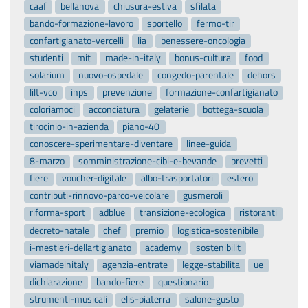
caaf
bellanova
chiusura-estiva
sfilata
bando-formazione-lavoro
sportello
fermo-tir
confartigianato-vercelli
lia
benessere-oncologia
studenti
mit
made-in-italy
bonus-cultura
food
solarium
nuovo-ospedale
congedo-parentale
dehors
lilt-vco
inps
prevenzione
formazione-confartigianato
coloriamoci
acconciatura
gelaterie
bottega-scuola
tirocinio-in-azienda
piano-40
conoscere-sperimentare-diventare
linee-guida
8-marzo
somministrazione-cibi-e-bevande
brevetti
fiere
voucher-digitale
albo-trasportatori
estero
contributi-rinnovo-parco-veicolare
gusmeroli
riforma-sport
adblue
transizione-ecologica
ristoranti
decreto-natale
chef
premio
logistica-sostenibile
i-mestieri-dellartigianato
academy
sostenibilit
viamadeinitaly
agenzia-entrate
legge-stabilita
ue
dichiarazione
bando-fiere
questionario
strumenti-musicali
elis-piaterra
salone-gusto