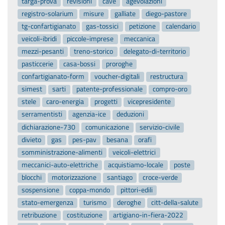
targa-prova
revisioni
cave
agevolazioni
registro-solarium
misure
galliate
diego-pastore
tg-confartigianato
gas-tossici
petizione
calendario
veicoli-ibridi
piccole-imprese
meccanica
mezzi-pesanti
treno-storico
delegato-di-territorio
pasticcerie
casa-bossi
proroghe
confartigianato-form
voucher-digitali
restructura
simest
sarti
patente-professionale
compro-oro
stele
caro-energia
progetti
vicepresidente
serramentisti
agenzia-ice
deduzioni
dichiarazione-730
comunicazione
servizio-civile
divieto
gas
pes-pav
besana
orafi
somministrazione-alimenti
veicoli-elettrici
meccanici-auto-elettriche
acquistiamo-locale
poste
blocchi
motorizzazione
santiago
croce-verde
sospensione
coppa-mondo
pittori-edili
stato-emergenza
turismo
deroghe
citt-della-salute
retribuzione
costituzione
artigiano-in-fiera-2022