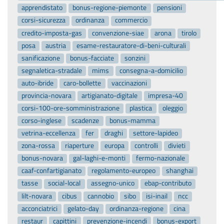
apprendistato
bonus-regione-piemonte
pensioni
corsi-sicurezza
ordinanza
commercio
credito-imposta-gas
convenzione-siae
arona
tirolo
posa
austria
esame-restauratore-di-beni-culturali
sanificazione
bonus-facciate
sonzini
segnaletica-stradale
mims
consegna-a-domicilio
auto-ibride
caro-bollette
vaccinazioni
provincia-novara
artigianato-digitale
impresa-40
corsi-100-ore-somministrazione
plastica
oleggio
corso-inglese
scadenze
bonus-mamma
vetrina-eccellenza
fer
draghi
settore-lapideo
zona-rossa
riaperture
europa
controlli
divieti
bonus-novara
gal-laghi-e-monti
fermo-nazionale
caaf-confartigianato
regolamento-europeo
shanghai
tasse
social-local
assegno-unico
ebap-contributo
lilt-novara
cibus
cannobio
sibo
isi-inail
ncc
acconciatrici
gelato-day
ordinanza-regione
cina
restaur
capittini
prevenzione-incendi
bonus-export