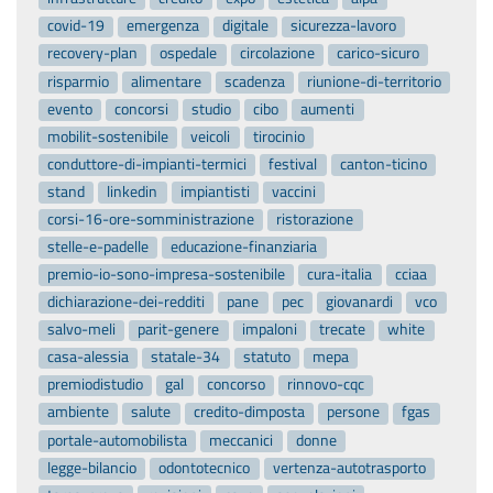
covid-19
emergenza
digitale
sicurezza-lavoro
recovery-plan
ospedale
circolazione
carico-sicuro
risparmio
alimentare
scadenza
riunione-di-territorio
evento
concorsi
studio
cibo
aumenti
mobilit-sostenibile
veicoli
tirocinio
conduttore-di-impianti-termici
festival
canton-ticino
stand
linkedin
impiantisti
vaccini
corsi-16-ore-somministrazione
ristorazione
stelle-e-padelle
educazione-finanziaria
premio-io-sono-impresa-sostenibile
cura-italia
cciaa
dichiarazione-dei-redditi
pane
pec
giovanardi
vco
salvo-meli
parit-genere
impaloni
trecate
white
casa-alessia
statale-34
statuto
mepa
premiodistudio
gal
concorso
rinnovo-cqc
ambiente
salute
credito-dimposta
persone
fgas
portale-automobilista
meccanici
donne
legge-bilancio
odontotecnico
vertenza-autotrasporto