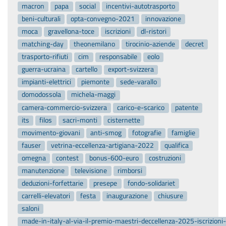
macron
papa
social
incentivi-autotrasporto
beni-culturali
opta-convegno-2021
innovazione
moca
gravellona-toce
iscrizioni
dl-ristori
matching-day
theonemilano
tirocinio-aziende
decret
trasporto-rifiuti
cim
responsabile
eolo
guerra-ucraina
cartello
export-svizzera
impianti-elettrici
piemonte
sede-varallo
domodossola
michela-maggi
camera-commercio-svizzera
carico-e-scarico
patente
its
filos
sacri-monti
cisternette
movimento-giovani
anti-smog
fotografie
famiglie
fauser
vetrina-eccellenza-artigiana-2022
qualifica
omegna
contest
bonus-600-euro
costruzioni
manutenzione
televisione
rimborsi
deduzioni-forfettarie
presepe
fondo-solidariet
carrelli-elevatori
festa
inaugurazione
chiusure
saloni
made-in-italy-al-via-il-premio-maestri-deccellenza-2025-iscrizion