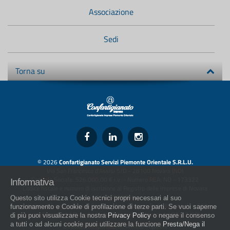
Associazione
Sedi
Torna su
© 2026
Confartigianato Servizi Piemonte Orientale S.R.L.U.
Via San Francesco d'Assisi 5/D - 28100 Novara (NO)
Capitale Sociale: 526.000,00 € i.v. - Numero REA: NO - 173322
Informativa
Codice fiscale e numero di iscrizione al Registro delle Imprese di Novara
01436930034
Questo sito utilizza Cookie tecnici propri necessari al suo
artigiani.it è registrato nel Registro della Stampa Periodica con il nr. 562
funzionamento e Cookie di profilazione di terze parti. Se vuoi saperne
con Decreto del Presidente del Tribunale di Novara del 07/03/13
di più puoi visualizzare la nostra
Privacy Policy
o negare il consenso
a tutti o ad alcuni cookie puoi utilizzare la funzione
Presta/Nega il
Direttore Responsabile: Amleto Impaloni