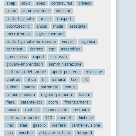
anap
covid
ebap
coronavirus
privacy
corso
autoriparazione
webinar
confartigianato
accise
trasporti
odontotecnici
ancos
moda
estetiste
meccatronica
agroalimentare
confartigianato-formazione
vercelli
logistica
contributi
decreto
cqc
assemblea
green-pass
export
sicurezza
giovani-imprenditori
somministrazione
settimana-del-sociale
aperti-per-ferie
revisione
unatras
rifiuti
tir
sanarti
taxi
lilt
autisti
bando
patronato
bonus
comune-novara
regione-piemonte
lavoro
fiera
patente-cqc
dpcm
finanziamenti
novara
castello
convenzione
restauro
settimana-sociale
110
merletti
biobene
inail
siae
gasolio
welfare
centri-revisione
upo
voucher
artigiano-in-fiera
fotografi