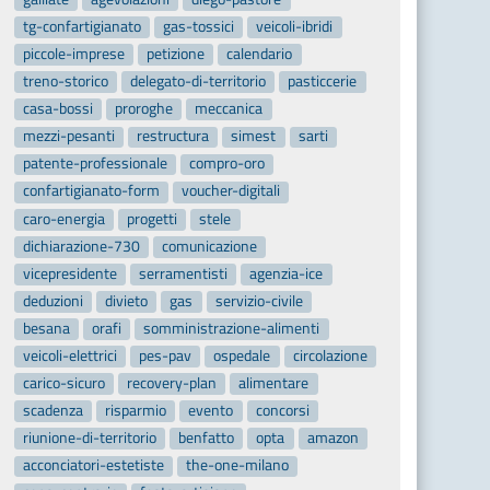
tg-confartigianato
gas-tossici
veicoli-ibridi
piccole-imprese
petizione
calendario
treno-storico
delegato-di-territorio
pasticcerie
casa-bossi
proroghe
meccanica
mezzi-pesanti
restructura
simest
sarti
patente-professionale
compro-oro
confartigianato-form
voucher-digitali
caro-energia
progetti
stele
dichiarazione-730
comunicazione
vicepresidente
serramentisti
agenzia-ice
deduzioni
divieto
gas
servizio-civile
besana
orafi
somministrazione-alimenti
veicoli-elettrici
pes-pav
ospedale
circolazione
carico-sicuro
recovery-plan
alimentare
scadenza
risparmio
evento
concorsi
riunione-di-territorio
benfatto
opta
amazon
acconciatori-estetiste
the-one-milano