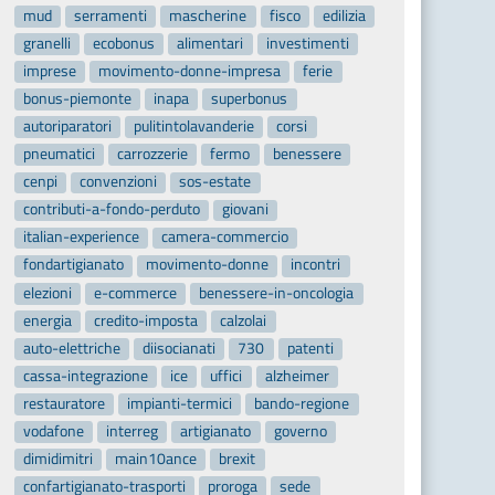
mud
serramenti
mascherine
fisco
edilizia
granelli
ecobonus
alimentari
investimenti
imprese
movimento-donne-impresa
ferie
bonus-piemonte
inapa
superbonus
autoriparatori
pulitintolavanderie
corsi
pneumatici
carrozzerie
fermo
benessere
cenpi
convenzioni
sos-estate
contributi-a-fondo-perduto
giovani
italian-experience
camera-commercio
fondartigianato
movimento-donne
incontri
elezioni
e-commerce
benessere-in-oncologia
energia
credito-imposta
calzolai
auto-elettriche
diisocianati
730
patenti
cassa-integrazione
ice
uffici
alzheimer
restauratore
impianti-termici
bando-regione
vodafone
interreg
artigianato
governo
dimidimitri
main10ance
brexit
confartigianato-trasporti
proroga
sede