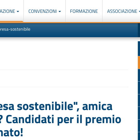
AZIONE
CONVENZIONI
FORMAZIONE
ASSOCIAZIONE
M
I
resa-sostenibile
u
d
o
r
p
p
n
s
c
sa sostenibile", amica
 Candidati per il premio
nato!