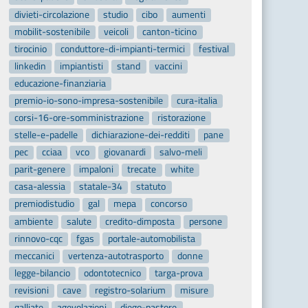
divieti-circolazione
studio
cibo
aumenti
mobilit-sostenibile
veicoli
canton-ticino
tirocinio
conduttore-di-impianti-termici
festival
linkedin
impiantisti
stand
vaccini
educazione-finanziaria
premio-io-sono-impresa-sostenibile
cura-italia
corsi-16-ore-somministrazione
ristorazione
stelle-e-padelle
dichiarazione-dei-redditi
pane
pec
cciaa
vco
giovanardi
salvo-meli
parit-genere
impaloni
trecate
white
casa-alessia
statale-34
statuto
premiodistudio
gal
mepa
concorso
ambiente
salute
credito-dimposta
persone
rinnovo-cqc
fgas
portale-automobilista
meccanici
vertenza-autotrasporto
donne
legge-bilancio
odontotecnico
targa-prova
revisioni
cave
registro-solarium
misure
galliate
agevolazioni
diego-pastore