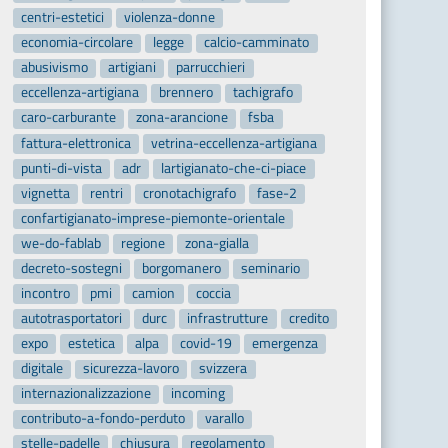
centri-estetici
violenza-donne
economia-circolare
legge
calcio-camminato
abusivismo
artigiani
parrucchieri
eccellenza-artigiana
brennero
tachigrafo
caro-carburante
zona-arancione
fsba
fattura-elettronica
vetrina-eccellenza-artigiana
punti-di-vista
adr
lartigianato-che-ci-piace
vignetta
rentri
cronotachigrafo
fase-2
confartigianato-imprese-piemonte-orientale
we-do-fablab
regione
zona-gialla
decreto-sostegni
borgomanero
seminario
incontro
pmi
camion
coccia
autotrasportatori
durc
infrastrutture
credito
expo
estetica
alpa
covid-19
emergenza
digitale
sicurezza-lavoro
svizzera
internazionalizzazione
incoming
contributo-a-fondo-perduto
varallo
stelle-padelle
chiusura
regolamento