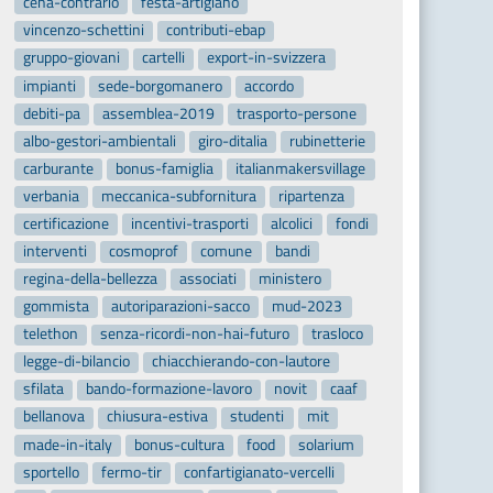
cena-contrario
festa-artigiano
vincenzo-schettini
contributi-ebap
gruppo-giovani
cartelli
export-in-svizzera
impianti
sede-borgomanero
accordo
debiti-pa
assemblea-2019
trasporto-persone
albo-gestori-ambientali
giro-ditalia
rubinetterie
carburante
bonus-famiglia
italianmakersvillage
verbania
meccanica-subfornitura
ripartenza
certificazione
incentivi-trasporti
alcolici
fondi
interventi
cosmoprof
comune
bandi
regina-della-bellezza
associati
ministero
gommista
autoriparazioni-sacco
mud-2023
telethon
senza-ricordi-non-hai-futuro
trasloco
legge-di-bilancio
chiacchierando-con-lautore
sfilata
bando-formazione-lavoro
novit
caaf
bellanova
chiusura-estiva
studenti
mit
made-in-italy
bonus-cultura
food
solarium
sportello
fermo-tir
confartigianato-vercelli