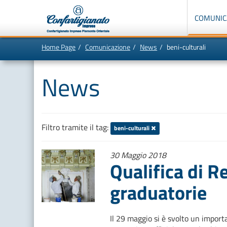
Menù
di
COMUNIC
navigazione
principale:
Home Page
Comunicazione
News
beni-culturali
Vai
In
al
questa
contenuto
pagina:
News
principale
Menù
di
navigazione
principale
[1]
Ricerca
nel
sito
Filtro tramite il tag:
beni-culturali
[2]
Contenuti
principali
30 Maggio 2018
[5]
Qualifica di R
Le
ultime
novità
graduatorie
da
Confartigianato
[6]
Il 29 maggio si è svolto un import