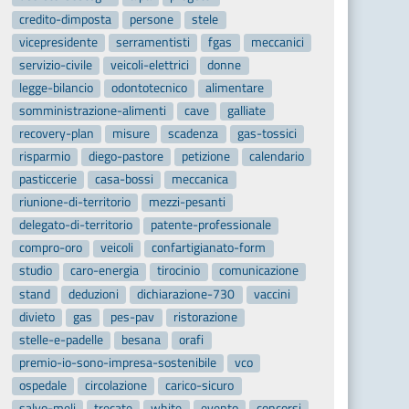
credito-dimposta
persone
stele
vicepresidente
serramentisti
fgas
meccanici
servizio-civile
veicoli-elettrici
donne
legge-bilancio
odontotecnico
alimentare
somministrazione-alimenti
cave
galliate
recovery-plan
misure
scadenza
gas-tossici
risparmio
diego-pastore
petizione
calendario
pasticcerie
casa-bossi
meccanica
riunione-di-territorio
mezzi-pesanti
delegato-di-territorio
patente-professionale
compro-oro
veicoli
confartigianato-form
studio
caro-energia
tirocinio
comunicazione
stand
deduzioni
dichiarazione-730
vaccini
divieto
gas
pes-pav
ristorazione
stelle-e-padelle
besana
orafi
premio-io-sono-impresa-sostenibile
vco
ospedale
circolazione
carico-sicuro
salvo-meli
trecate
white
evento
concorsi