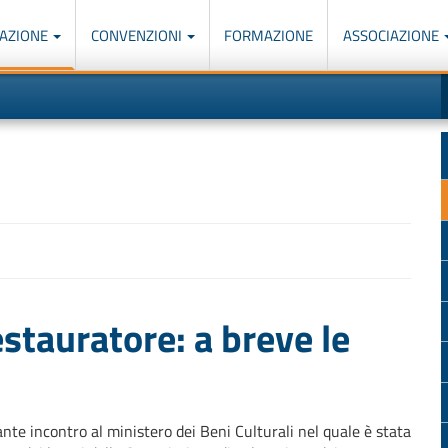
AZIONE
CONVENZIONI
FORMAZIONE
ASSOCIAZIONE
M
I
u
d
o
r
p
p
n
s
c
estauratore: a breve le
ante incontro al ministero dei Beni Culturali nel quale è stata