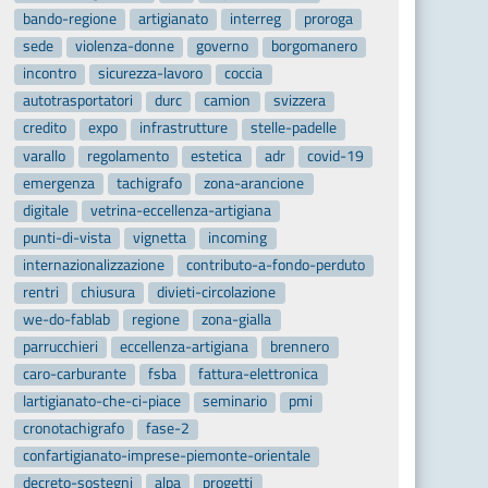
bando-regione
artigianato
interreg
proroga
sede
violenza-donne
governo
borgomanero
incontro
sicurezza-lavoro
coccia
autotrasportatori
durc
camion
svizzera
credito
expo
infrastrutture
stelle-padelle
varallo
regolamento
estetica
adr
covid-19
emergenza
tachigrafo
zona-arancione
digitale
vetrina-eccellenza-artigiana
punti-di-vista
vignetta
incoming
internazionalizzazione
contributo-a-fondo-perduto
rentri
chiusura
divieti-circolazione
we-do-fablab
regione
zona-gialla
parrucchieri
eccellenza-artigiana
brennero
caro-carburante
fsba
fattura-elettronica
lartigianato-che-ci-piace
seminario
pmi
cronotachigrafo
fase-2
confartigianato-imprese-piemonte-orientale
decreto-sostegni
alpa
progetti