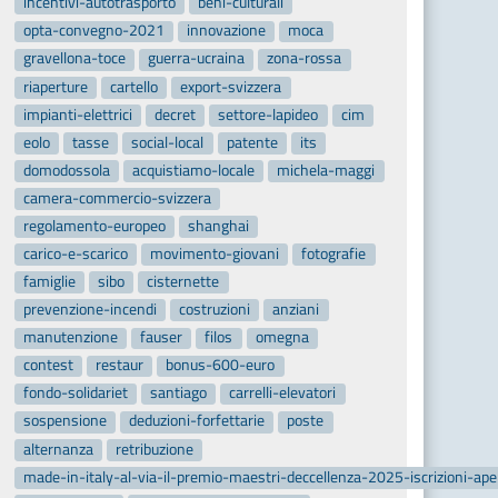
incentivi-autotrasporto
beni-culturali
opta-convegno-2021
innovazione
moca
gravellona-toce
guerra-ucraina
zona-rossa
riaperture
cartello
export-svizzera
impianti-elettrici
decret
settore-lapideo
cim
eolo
tasse
social-local
patente
its
domodossola
acquistiamo-locale
michela-maggi
camera-commercio-svizzera
regolamento-europeo
shanghai
carico-e-scarico
movimento-giovani
fotografie
famiglie
sibo
cisternette
prevenzione-incendi
costruzioni
anziani
manutenzione
fauser
filos
omegna
contest
restaur
bonus-600-euro
fondo-solidariet
santiago
carrelli-elevatori
sospensione
deduzioni-forfettarie
poste
alternanza
retribuzione
made-in-italy-al-via-il-premio-maestri-deccellenza-2025-iscrizioni-ap