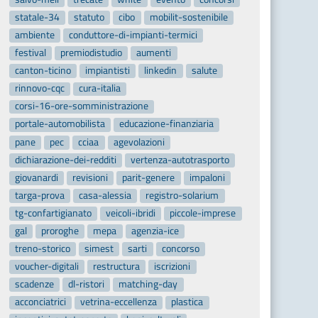
statale-34
statuto
cibo
mobilit-sostenibile
ambiente
conduttore-di-impianti-termici
festival
premiodistudio
aumenti
canton-ticino
impiantisti
linkedin
salute
rinnovo-cqc
cura-italia
corsi-16-ore-somministrazione
portale-automobilista
educazione-finanziaria
pane
pec
cciaa
agevolazioni
dichiarazione-dei-redditi
vertenza-autotrasporto
giovanardi
revisioni
parit-genere
impaloni
targa-prova
casa-alessia
registro-solarium
tg-confartigianato
veicoli-ibridi
piccole-imprese
gal
proroghe
mepa
agenzia-ice
treno-storico
simest
sarti
concorso
voucher-digitali
restructura
iscrizioni
scadenze
dl-ristori
matching-day
acconciatrici
vetrina-eccellenza
plastica