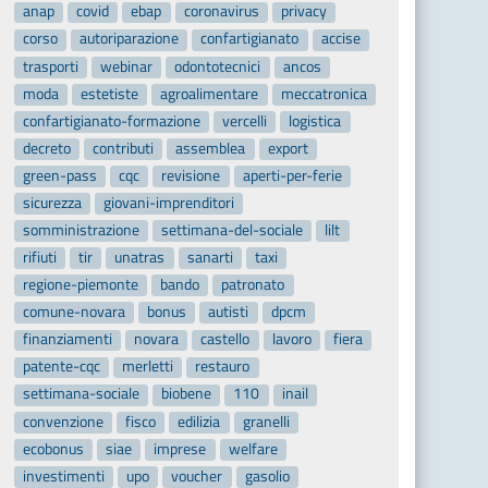
anap
covid
ebap
coronavirus
privacy
corso
autoriparazione
confartigianato
accise
trasporti
webinar
odontotecnici
ancos
moda
estetiste
agroalimentare
meccatronica
confartigianato-formazione
vercelli
logistica
decreto
contributi
assemblea
export
green-pass
cqc
revisione
aperti-per-ferie
sicurezza
giovani-imprenditori
somministrazione
settimana-del-sociale
lilt
rifiuti
tir
unatras
sanarti
taxi
regione-piemonte
bando
patronato
comune-novara
bonus
autisti
dpcm
finanziamenti
novara
castello
lavoro
fiera
patente-cqc
merletti
restauro
settimana-sociale
biobene
110
inail
convenzione
fisco
edilizia
granelli
ecobonus
siae
imprese
welfare
investimenti
upo
voucher
gasolio