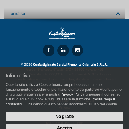
Torna su
© 2026
Confartigianato Servizi Piemonte Orientale S.R.L.U.
Via San Francesco d'Assisi 5/D - 28100 Novara (NO)
Capitale Sociale: 526.000,00 € i.v. - Numero REA: NO - 173322
Informativa
Codice fiscale e numero di iscrizione al Registro delle Imprese di Novara
01436930034
Questo sito utilizza Cookie tecnici propri necessari al suo
artigiani.it è registrato nel Registro della Stampa Periodica con il nr. 562
funzionamento e Cookie di profilazione di terze parti. Se vuoi saperne
con Decreto del Presidente del Tribunale di Novara del 07/03/13
di più puoi visualizzare la nostra
Privacy Policy
o negare il consenso
a tutti o ad alcuni cookie puoi utilizzare la funzione
Presta/Nega il
Direttore Responsabile: Amleto Impaloni
consenso
". Chiudendo questo banner acconsenti all'uso dei cookie.
Privacy
Cookie
No grazie
Whistleblowing
Manuale d'uso del logo
Policy sulla Parità di genere
Accetto