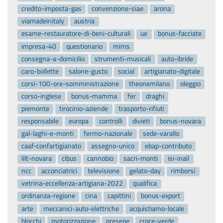
credito-imposta-gas
convenzione-siae
arona
viamadeinitaly
austria
esame-restauratore-di-beni-culturali
ue
bonus-facciate
impresa-40
questionario
mims
consegna-a-domicilio
strumenti-musicali
auto-ibride
caro-bollette
salone-gusto
social
artigianato-digitale
corsi-100-ore-somministrazione
theonemilano
oleggio
corso-inglese
bonus-mamma
fer
draghi
piemonte
tirocinio-aziende
trasporto-rifiuti
responsabile
europa
controlli
divieti
bonus-novara
gal-laghi-e-monti
fermo-nazionale
sede-varallo
caaf-confartigianato
assegno-unico
ebap-contributo
lilt-novara
cibus
cannobio
sacri-monti
isi-inail
ncc
acconciatrici
televisione
gelato-day
rimborsi
vetrina-eccellenza-artigiana-2022
qualifica
ordinanza-regione
cina
capittini
bonus-export
arte
meccanici-auto-elettriche
acquistiamo-locale
blocchi
motorizzazione
presepe
croce-verde