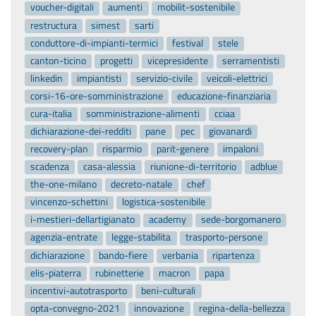
voucher-digitali
aumenti
mobilit-sostenibile
restructura
simest
sarti
conduttore-di-impianti-termici
festival
stele
canton-ticino
progetti
vicepresidente
serramentisti
linkedin
impiantisti
servizio-civile
veicoli-elettrici
corsi-16-ore-somministrazione
educazione-finanziaria
cura-italia
somministrazione-alimenti
cciaa
dichiarazione-dei-redditi
pane
pec
giovanardi
recovery-plan
risparmio
parit-genere
impaloni
scadenza
casa-alessia
riunione-di-territorio
adblue
the-one-milano
decreto-natale
chef
vincenzo-schettini
logistica-sostenibile
i-mestieri-dellartigianato
academy
sede-borgomanero
agenzia-entrate
legge-stabilita
trasporto-persone
dichiarazione
bando-fiere
verbania
ripartenza
elis-piaterra
rubinetterie
macron
papa
incentivi-autotrasporto
beni-culturali
opta-convegno-2021
innovazione
regina-della-bellezza