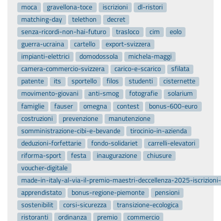
moca
gravellona-toce
iscrizioni
dl-ristori
matching-day
telethon
decret
senza-ricordi-non-hai-futuro
trasloco
cim
eolo
guerra-ucraina
cartello
export-svizzera
impianti-elettrici
domodossola
michela-maggi
camera-commercio-svizzera
carico-e-scarico
sfilata
patente
its
sportello
filos
studenti
cisternette
movimento-giovani
anti-smog
fotografie
solarium
famiglie
fauser
omegna
contest
bonus-600-euro
costruzioni
prevenzione
manutenzione
somministrazione-cibi-e-bevande
tirocinio-in-azienda
deduzioni-forfettarie
fondo-solidariet
carrelli-elevatori
riforma-sport
festa
inaugurazione
chiusure
voucher-digitale
made-in-italy-al-via-il-premio-maestri-deccellenza-2025-iscrizion
apprendistato
bonus-regione-piemonte
pensioni
sostenibilit
corsi-sicurezza
transizione-ecologica
ristoranti
ordinanza
premio
commercio