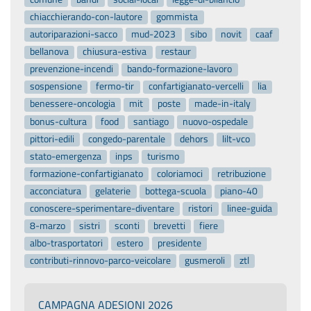
chiacchierando-con-lautore
gommista
autoriparazioni-sacco
mud-2023
sibo
novit
caaf
bellanova
chiusura-estiva
restaur
prevenzione-incendi
bando-formazione-lavoro
sospensione
fermo-tir
confartigianato-vercelli
lia
benessere-oncologia
mit
poste
made-in-italy
bonus-cultura
food
santiago
nuovo-ospedale
pittori-edili
congedo-parentale
dehors
lilt-vco
stato-emergenza
inps
turismo
formazione-confartigianato
coloriamoci
retribuzione
acconciatura
gelaterie
bottega-scuola
piano-40
conoscere-sperimentare-diventare
ristori
linee-guida
8-marzo
sistri
sconti
brevetti
fiere
albo-trasportatori
estero
presidente
contributi-rinnovo-parco-veicolare
gusmeroli
ztl
CAMPAGNA ADESIONI 2026