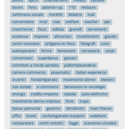
autisti
dpcm
finanziamenti
novara
castello
lavoro
fiera
patente-cqc
110
restauro
settimana-sociale
merletti
biobene
inail
convenzione
mud
siae
welfare
voucher
upo
mascherine
fisco
edilizia
granelli
serramenti
ecobonus
imprese
alimentari
investimenti
gasolio
centri-revisione
artigiano-in-fiera
fotografi
corsi
autoriparatori
fermo
benessere
carrozzerie
cenpi
convenzioni
superbonus
giovani
contributi-a-fondo-perduto
pulitintolavanderie
camera-commercio
pneumatici
italian-experience
incontri
fondartigianato
movimento-donne
elezioni
sos-estate
e-commerce
benessere-in-oncologia
energia
credito-imposta
calzolai
auto-elettriche
movimento-donne-impresa
ferie
inapa
bonus-piemonte
governo
dimidimitri
main10ance
uffici
brexit
confartigianato-trasporti
vodafone
restauratore
centri-estetici
legge
economia-circolare