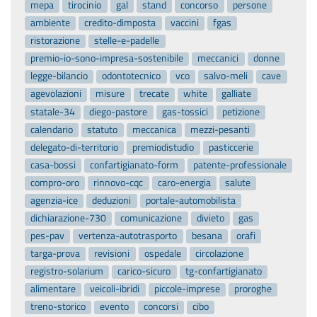
mepa
tirocinio
gal
stand
concorso
persone
ambiente
credito-dimposta
vaccini
fgas
ristorazione
stelle-e-padelle
premio-io-sono-impresa-sostenibile
meccanici
donne
legge-bilancio
odontotecnico
vco
salvo-meli
cave
agevolazioni
misure
trecate
white
galliate
statale-34
diego-pastore
gas-tossici
petizione
calendario
statuto
meccanica
mezzi-pesanti
delegato-di-territorio
premiodistudio
pasticcerie
casa-bossi
confartigianato-form
patente-professionale
compro-oro
rinnovo-cqc
caro-energia
salute
agenzia-ice
deduzioni
portale-automobilista
dichiarazione-730
comunicazione
divieto
gas
pes-pav
vertenza-autotrasporto
besana
orafi
targa-prova
revisioni
ospedale
circolazione
registro-solarium
carico-sicuro
tg-confartigianato
alimentare
veicoli-ibridi
piccole-imprese
proroghe
treno-storico
evento
concorsi
cibo