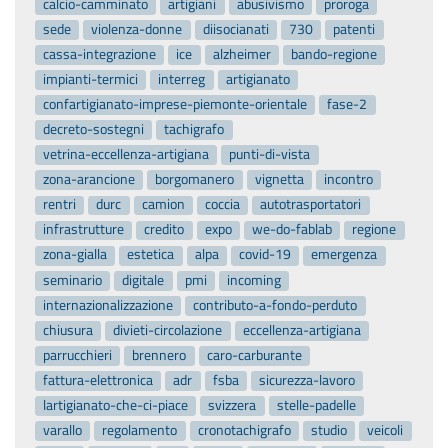
calcio-camminato
artigiani
abusivismo
proroga
sede
violenza-donne
diisocianati
730
patenti
cassa-integrazione
ice
alzheimer
bando-regione
impianti-termici
interreg
artigianato
confartigianato-imprese-piemonte-orientale
fase-2
decreto-sostegni
tachigrafo
vetrina-eccellenza-artigiana
punti-di-vista
zona-arancione
borgomanero
vignetta
incontro
rentri
durc
camion
coccia
autotrasportatori
infrastrutture
credito
expo
we-do-fablab
regione
zona-gialla
estetica
alpa
covid-19
emergenza
seminario
digitale
pmi
incoming
internazionalizzazione
contributo-a-fondo-perduto
chiusura
divieti-circolazione
eccellenza-artigiana
parrucchieri
brennero
caro-carburante
fattura-elettronica
adr
fsba
sicurezza-lavoro
lartigianato-che-ci-piace
svizzera
stelle-padelle
varallo
regolamento
cronotachigrafo
studio
veicoli