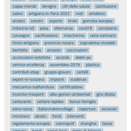
coppa-mondo
deroghe
citt-della-salute
costituzione
saloni
artigiano-in-fiera-2022
meli
omobono
anziani
sonzini
asporto
tirolo
giornata-europea
industria-40
posa
alternanza
covid19
carrozzeria
convegno
sanificazione
mascherina
cena-contrario
festa-artigiano
provincia-novara
segnaletica-stradale
benfatto
opta
amazon
vaccinazioni
acconciatori-estetiste
accordo
debiti-pa
vetrina-eccellenza
assemblea-2019
plastica
contributi-ebap
gruppo-giovani
cartelli
export-in-svizzera
impianti
scadenze
meccanica-subfornitura
certificazione
incentivi-trasporti
albo-gestori-ambientali
giro-ditalia
carburante
settore-lapideo
bonus-famiglia
zona-rossa
italianmakersvillage
riaperture
associati
ministero
alcolici
fondi
interventi
regolamento-europeo
cosmoprof
shanghai
tasse
comune
bandi
social-local
legge-di-bilancio