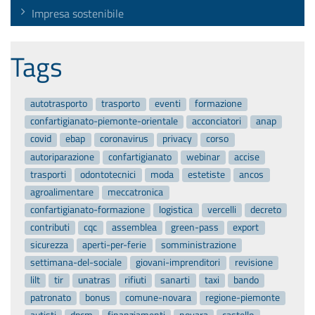
Impresa sostenibile
Tags
autotrasporto
trasporto
eventi
formazione
confartigianato-piemonte-orientale
acconciatori
anap
covid
ebap
coronavirus
privacy
corso
autoriparazione
confartigianato
webinar
accise
trasporti
odontotecnici
moda
estetiste
ancos
agroalimentare
meccatronica
confartigianato-formazione
logistica
vercelli
decreto
contributi
cqc
assemblea
green-pass
export
sicurezza
aperti-per-ferie
somministrazione
settimana-del-sociale
giovani-imprenditori
revisione
lilt
tir
unatras
rifiuti
sanarti
taxi
bando
patronato
bonus
comune-novara
regione-piemonte