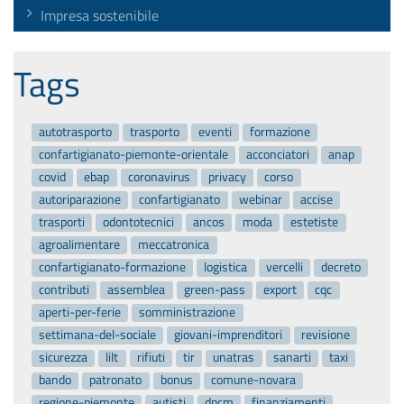
Impresa sostenibile
Tags
autotrasporto
trasporto
eventi
formazione
confartigianato-piemonte-orientale
acconciatori
anap
covid
ebap
coronavirus
privacy
corso
autoriparazione
confartigianato
webinar
accise
trasporti
odontotecnici
ancos
moda
estetiste
agroalimentare
meccatronica
confartigianato-formazione
logistica
vercelli
decreto
contributi
assemblea
green-pass
export
cqc
aperti-per-ferie
somministrazione
settimana-del-sociale
giovani-imprenditori
revisione
sicurezza
lilt
rifiuti
tir
unatras
sanarti
taxi
bando
patronato
bonus
comune-novara
regione-piemonte
autisti
dpcm
finanziamenti