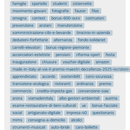
famiglie
sportello
studenti
cisternette
movimento-giovani
fotografie
fauser
filos
omegna
contest
bonus-600-euro
costruzioni
prevenzione
anziani
manutenzione
somministrazione-cibi-e-bevande
tirocinio-in-azienda
deduzioni-forfettarie
alternanza
fondo-solidariet
carrelli-elevatori
bonus-regione-piemonte
acconciatori-estetiste
pensioni
riforma-sport
festa
inaugurazione
chiusure
voucher-digitale
amazon
made-in-italy-al-via-il-premio-maestri-deccellenza-2025-iscrizion
apprendistato
accordo
sostenibilit
corsi-sicurezza
transizione-ecologica
ristoranti
ordinanza
premio
commercio
credito-imposta-gas
convenzione-siae
arona
viamadeinitaly
albo-gestori-ambientali
austria
esame-restauratore-di-beni-culturali
ue
bonus-facciate
social
artigianato-digitale
impresa-40
questionario
mims
consegna-a-domicilio
alcolici
strumenti-musicali
auto-ibride
caro-bollette