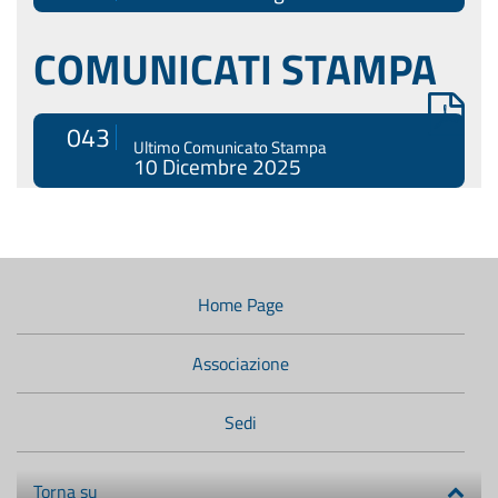
COMUNICATI STAMPA
043
Ultimo Comunicato Stampa
10 Dicembre 2025
Menù
di
navigazione
Home Page
secondario:
Associazione
Sedi
Torna su