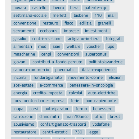
novara
castello
lavoro
fiera
patente-cqc
settimana-sociale
merletti
biobene
110
inail
convenzione
restauro
fisco
edilizia
granelli
serramenti
ecobonus
imprese
investimenti
gasolio
centri-revisione
artigiano-in-fiera
fotografi
alimentari
mud
siae
welfare
voucher
upo
mascherine
cenpi
convenzioni
superbonus
giovani
contributi-a-fondo-perduto
pulitintolavanderie
camera-commercio
pneumatici
italian-experience
incontri
fondartigianato
movimento-donne
elezioni
sos-estate
e-commerce
benessere-in-oncologia
energia
credito-imposta
calzolai
auto-elettriche
movimento-donne-impresa
ferie
bonus-piemonte
inapa
corsi
autoriparatori
fermo
benessere
carrozzerie
dimidimitri
main10ance
uffici
brexit
abusivismo
confartigianato-trasporti
vodafone
restauratore
centri-estetici
730
legge