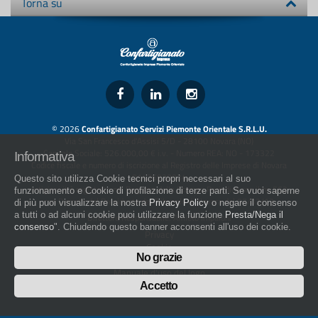
Torna su
© 2026
Confartigianato Servizi Piemonte Orientale S.R.L.U.
Via San Francesco d'Assisi 5/D - 28100 Novara (NO)
Capitale Sociale: 526.000,00 € i.v. - Numero REA: NO - 173322
Informativa
Codice fiscale e numero di iscrizione al Registro delle Imprese di Novara
01436930034
Questo sito utilizza Cookie tecnici propri necessari al suo
artigiani.it è registrato nel Registro della Stampa Periodica con il nr. 562
funzionamento e Cookie di profilazione di terze parti. Se vuoi saperne
con Decreto del Presidente del Tribunale di Novara del 07/03/13
di più puoi visualizzare la nostra
Privacy Policy
o negare il consenso
a tutti o ad alcuni cookie puoi utilizzare la funzione
Presta/Nega il
Direttore Responsabile: Amleto Impaloni
consenso
". Chiudendo questo banner acconsenti all'uso dei cookie.
Privacy
Cookie
No grazie
Whistleblowing
Manuale d'uso del logo
Policy sulla Parità di genere
Accetto