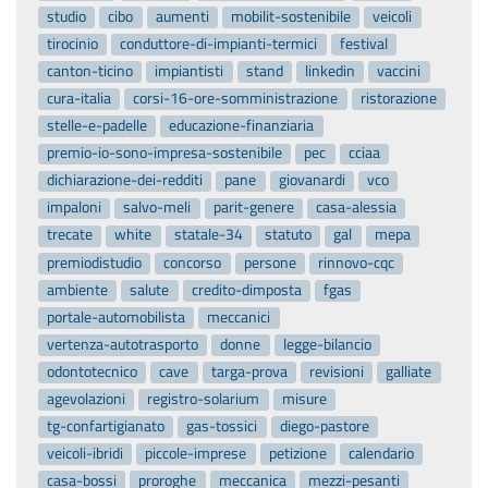
studio
cibo
aumenti
mobilit-sostenibile
veicoli
tirocinio
conduttore-di-impianti-termici
festival
canton-ticino
impiantisti
stand
linkedin
vaccini
cura-italia
corsi-16-ore-somministrazione
ristorazione
stelle-e-padelle
educazione-finanziaria
premio-io-sono-impresa-sostenibile
pec
cciaa
dichiarazione-dei-redditi
pane
giovanardi
vco
impaloni
salvo-meli
parit-genere
casa-alessia
trecate
white
statale-34
statuto
gal
mepa
premiodistudio
concorso
persone
rinnovo-cqc
ambiente
salute
credito-dimposta
fgas
portale-automobilista
meccanici
vertenza-autotrasporto
donne
legge-bilancio
odontotecnico
cave
targa-prova
revisioni
galliate
agevolazioni
registro-solarium
misure
tg-confartigianato
gas-tossici
diego-pastore
veicoli-ibridi
piccole-imprese
petizione
calendario
casa-bossi
proroghe
meccanica
mezzi-pesanti