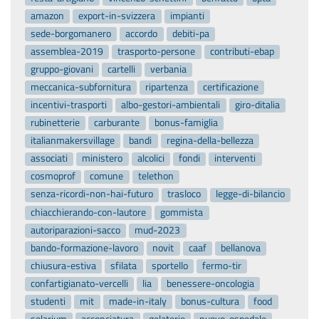
amazon
export-in-svizzera
impianti
sede-borgomanero
accordo
debiti-pa
assemblea-2019
trasporto-persone
contributi-ebap
gruppo-giovani
cartelli
verbania
meccanica-subfornitura
ripartenza
certificazione
incentivi-trasporti
albo-gestori-ambientali
giro-ditalia
rubinetterie
carburante
bonus-famiglia
italianmakersvillage
bandi
regina-della-bellezza
associati
ministero
alcolici
fondi
interventi
cosmoprof
comune
telethon
senza-ricordi-non-hai-futuro
trasloco
legge-di-bilancio
chiacchierando-con-lautore
gommista
autoriparazioni-sacco
mud-2023
bando-formazione-lavoro
novit
caaf
bellanova
chiusura-estiva
sfilata
sportello
fermo-tir
confartigianato-vercelli
lia
benessere-oncologia
studenti
mit
made-in-italy
bonus-cultura
food
solarium
acconciatura
gelaterie
nuovo-ospedale