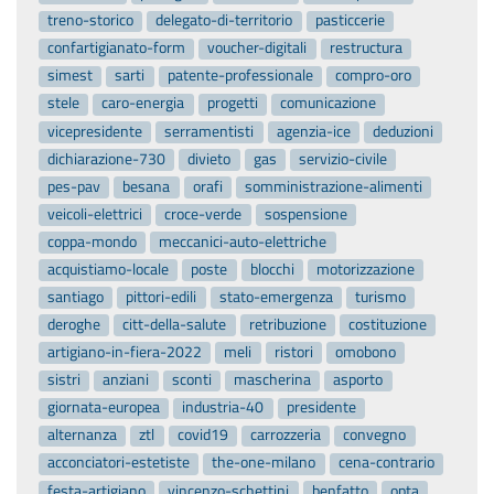
treno-storico
delegato-di-territorio
pasticcerie
confartigianato-form
voucher-digitali
restructura
simest
sarti
patente-professionale
compro-oro
stele
caro-energia
progetti
comunicazione
vicepresidente
serramentisti
agenzia-ice
deduzioni
dichiarazione-730
divieto
gas
servizio-civile
pes-pav
besana
orafi
somministrazione-alimenti
veicoli-elettrici
croce-verde
sospensione
coppa-mondo
meccanici-auto-elettriche
acquistiamo-locale
poste
blocchi
motorizzazione
santiago
pittori-edili
stato-emergenza
turismo
deroghe
citt-della-salute
retribuzione
costituzione
artigiano-in-fiera-2022
meli
ristori
omobono
sistri
anziani
sconti
mascherina
asporto
giornata-europea
industria-40
presidente
alternanza
ztl
covid19
carrozzeria
convegno
acconciatori-estetiste
the-one-milano
cena-contrario
festa-artigiano
vincenzo-schettini
benfatto
opta