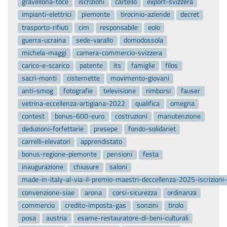
gravellona-toce
iscrizioni
cartello
export-svizzera
impianti-elettrici
piemonte
tirocinio-aziende
decret
trasporto-rifiuti
cim
responsabile
eolo
guerra-ucraina
sede-varallo
domodossola
michela-maggi
camera-commercio-svizzera
carico-e-scarico
patente
its
famiglie
filos
sacri-monti
cisternette
movimento-giovani
anti-smog
fotografie
televisione
rimborsi
fauser
vetrina-eccellenza-artigiana-2022
qualifica
omegna
contest
bonus-600-euro
costruzioni
manutenzione
deduzioni-forfettarie
presepe
fondo-solidariet
carrelli-elevatori
apprendistato
bonus-regione-piemonte
pensioni
festa
inaugurazione
chiusure
saloni
made-in-italy-al-via-il-premio-maestri-deccellenza-2025-iscrizion
convenzione-siae
arona
corsi-sicurezza
ordinanza
commercio
credito-imposta-gas
sonzini
tirolo
posa
austria
esame-restauratore-di-beni-culturali