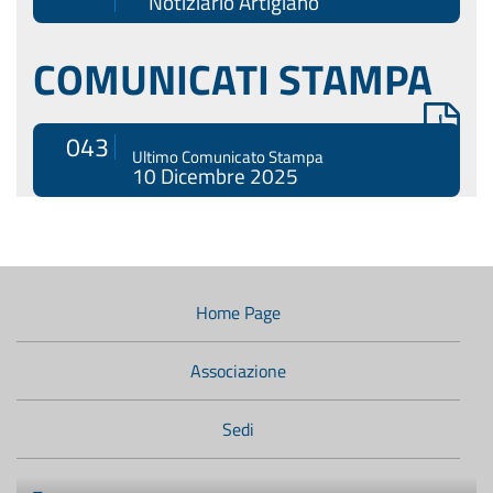
Notiziario Artigiano
COMUNICATI STAMPA
043
Ultimo Comunicato Stampa
10 Dicembre 2025
Menù
di
navigazione
Home Page
secondario:
Associazione
Sedi