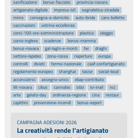
sanificazione
bonus-facciate
provincia-novara
artigianato-digitale
impresa-40
segnaletica-stradale
mims
consegna-a-domicilio
auto-ibride
caro-bollette
vaccinazioni
vetrina-eccellenza
corsi-100-ore-somministrazione
plastica
oleggio
corso-inglese
scadenze
bonus-mamma
bonus-novara
gal-laghi-e-monti
fer
draghi
settore-lapideo
zona-rossa
riaperture
europa
controlli
divieti
fermo-nazionale
caaf-confartigianato
regolamento-europeo
shanghai
tasse
social-local
acconciatrici
assegno-unico
ebap-contributo
lilt-novara
cibus
cannobio
sibo
isi-inail
ncc
arte
gelato-day
ordinanza-regione
cina
restaur
capittini
prevenzione-incendi
bonus-export
CAMPAGNA ADESIONI 2026
La creatività rende l’artigianato