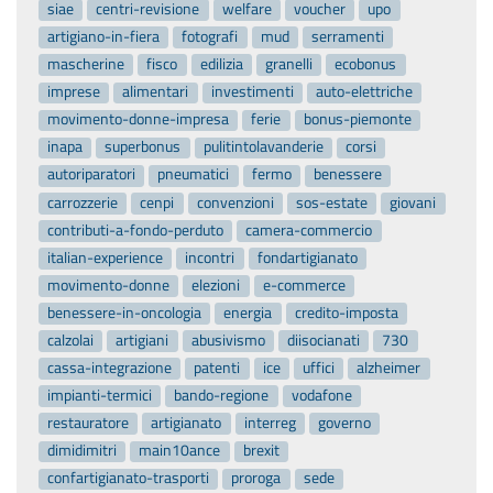
siae
centri-revisione
welfare
voucher
upo
artigiano-in-fiera
fotografi
mud
serramenti
mascherine
fisco
edilizia
granelli
ecobonus
imprese
alimentari
investimenti
auto-elettriche
movimento-donne-impresa
ferie
bonus-piemonte
inapa
superbonus
pulitintolavanderie
corsi
autoriparatori
pneumatici
fermo
benessere
carrozzerie
cenpi
convenzioni
sos-estate
giovani
contributi-a-fondo-perduto
camera-commercio
italian-experience
incontri
fondartigianato
movimento-donne
elezioni
e-commerce
benessere-in-oncologia
energia
credito-imposta
calzolai
artigiani
abusivismo
diisocianati
730
cassa-integrazione
patenti
ice
uffici
alzheimer
impianti-termici
bando-regione
vodafone
restauratore
artigianato
interreg
governo
dimidimitri
main10ance
brexit
confartigianato-trasporti
proroga
sede