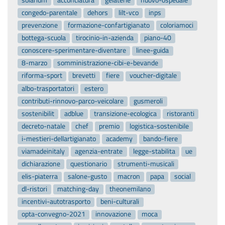
congedo-parentale
dehors
lilt-vco
inps
prevenzione
formazione-confartigianato
coloriamoci
bottega-scuola
tirocinio-in-azienda
piano-40
conoscere-sperimentare-diventare
linee-guida
8-marzo
somministrazione-cibi-e-bevande
riforma-sport
brevetti
fiere
voucher-digitale
albo-trasportatori
estero
contributi-rinnovo-parco-veicolare
gusmeroli
sostenibilit
adblue
transizione-ecologica
ristoranti
decreto-natale
chef
premio
logistica-sostenibile
i-mestieri-dellartigianato
academy
bando-fiere
viamadeinitaly
agenzia-entrate
legge-stabilita
ue
dichiarazione
questionario
strumenti-musicali
elis-piaterra
salone-gusto
macron
papa
social
dl-ristori
matching-day
theonemilano
incentivi-autotrasporto
beni-culturali
opta-convegno-2021
innovazione
moca