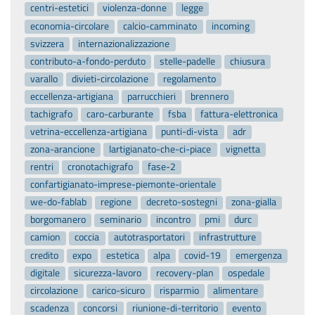
centri-estetici
violenza-donne
legge
economia-circolare
calcio-camminato
incoming
svizzera
internazionalizzazione
contributo-a-fondo-perduto
stelle-padelle
chiusura
varallo
divieti-circolazione
regolamento
eccellenza-artigiana
parrucchieri
brennero
tachigrafo
caro-carburante
fsba
fattura-elettronica
vetrina-eccellenza-artigiana
punti-di-vista
adr
zona-arancione
lartigianato-che-ci-piace
vignetta
rentri
cronotachigrafo
fase-2
confartigianato-imprese-piemonte-orientale
we-do-fablab
regione
decreto-sostegni
zona-gialla
borgomanero
seminario
incontro
pmi
durc
camion
coccia
autotrasportatori
infrastrutture
credito
expo
estetica
alpa
covid-19
emergenza
digitale
sicurezza-lavoro
recovery-plan
ospedale
circolazione
carico-sicuro
risparmio
alimentare
scadenza
concorsi
riunione-di-territorio
evento