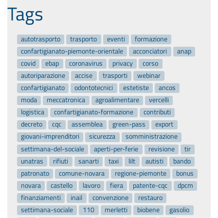
Tags
autotrasporto
trasporto
eventi
formazione
confartigianato-piemonte-orientale
acconciatori
anap
covid
ebap
coronavirus
privacy
corso
autoriparazione
accise
trasporti
webinar
confartigianato
odontotecnici
estetiste
ancos
moda
meccatronica
agroalimentare
vercelli
logistica
confartigianato-formazione
contributi
decreto
cqc
assemblea
green-pass
export
giovani-imprenditori
sicurezza
somministrazione
settimana-del-sociale
aperti-per-ferie
revisione
tir
unatras
rifiuti
sanarti
taxi
lilt
autisti
bando
patronato
comune-novara
regione-piemonte
bonus
novara
castello
lavoro
fiera
patente-cqc
dpcm
finanziamenti
inail
convenzione
restauro
settimana-sociale
110
merletti
biobene
gasolio