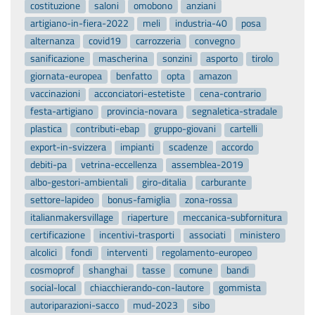
costituzione
saloni
omobono
anziani
artigiano-in-fiera-2022
meli
industria-40
posa
alternanza
covid19
carrozzeria
convegno
sanificazione
mascherina
sonzini
asporto
tirolo
giornata-europea
benfatto
opta
amazon
vaccinazioni
acconciatori-estetiste
cena-contrario
festa-artigiano
provincia-novara
segnaletica-stradale
plastica
contributi-ebap
gruppo-giovani
cartelli
export-in-svizzera
impianti
scadenze
accordo
debiti-pa
vetrina-eccellenza
assemblea-2019
albo-gestori-ambientali
giro-ditalia
carburante
settore-lapideo
bonus-famiglia
zona-rossa
italianmakersvillage
riaperture
meccanica-subfornitura
certificazione
incentivi-trasporti
associati
ministero
alcolici
fondi
interventi
regolamento-europeo
cosmoprof
shanghai
tasse
comune
bandi
social-local
chiacchierando-con-lautore
gommista
autoriparazioni-sacco
mud-2023
sibo