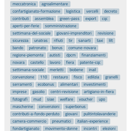
meccatronica
agroalimentare
confartigianato-formazione
logistica
vercelli
decreto
contributi
assemblea
green-pass
export
cqc
aperti-per-ferie
somministrazione
settimana-del-sociale
giovani-imprenditori
revisione
sicurezza
unatras
rifiuti
tir
sanarti
taxi
lilt
bando
patronato
bonus
comune-novara
regione-piemonte
autisti
dpcm
finanziamenti
novara
castello
lavoro
fiera
patente-cqc
settimana-sociale
merletti
biobene
inail
convenzione
110
restauro
fisco
edilizia
granelli
serramenti
ecobonus
alimentari
investimenti
imprese
gasolio
centri-revisione
artigiano-in-fiera
fotografi
mud
siae
welfare
voucher
upo
mascherine
convenzioni
superbonus
contributi-a-fondo-perduto
giovani
pulitintolavanderie
camera-commercio
pneumatici
italian-experience
fondartigianato
movimento-donne
incontri
elezioni