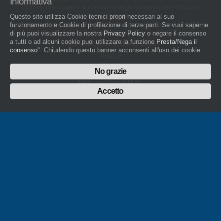
Informativa
Codice fiscale e numero di iscrizione al Registro delle Imprese di Novara
01436930034
Questo sito utilizza Cookie tecnici propri necessari al suo
artigiani.it è registrato nel Registro della Stampa Periodica con il nr. 562
funzionamento e Cookie di profilazione di terze parti. Se vuoi saperne
con Decreto del Presidente del Tribunale di Novara del 07/03/13
di più puoi visualizzare la nostra
Privacy Policy
o negare il consenso
a tutti o ad alcuni cookie puoi utilizzare la funzione
Presta/Nega il
Direttore Responsabile: Amleto Impaloni
consenso
". Chiudendo questo banner acconsenti all'uso dei cookie.
Privacy
Cookie
No grazie
Whistleblowing
Manuale d'uso del logo
Policy sulla Parità di genere
Accetto