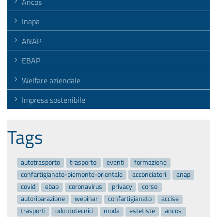
Ancos
Inapa
ANAP
EBAP
Welfare aziendale
Impresa sostenibile
Tags
autotrasporto
trasporto
eventi
formazione
confartigianato-piemonte-orientale
acconciatori
anap
covid
ebap
coronavirus
privacy
corso
autoriparazione
webinar
confartigianato
accise
trasporti
odontotecnici
moda
estetiste
ancos