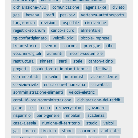
dichiarazione-730
comunicazione
agenzia-ice
divieto
gas
besana
orafi
pes-pav
vertenza-autotrasporto
targa-prova
revisioni
ospedale
circolazione
registro-solarium
carico-sicuro
alimentare
tg-confartigianato
veicoli-ibridi
piccole-imprese
treno-storico
evento
concorsi
proroghe
cibo
voucher-digitali
aumenti
mobilit-sostenibile
restructura
simest
sarti
stele
canton-ticino
progetti
conduttore-di-impianti-termici
festival
serramentisti
linkedin
impiantisti
vicepresidente
servizio-civile
educazione-finanziaria
cura-italia
somministrazione-alimenti
veicoli-elettrici
corsi-16-ore-somministrazione
dichiarazione-dei-redditi
pane
pec
cciaa
recovery-plan
giovanardi
risparmio
parit-genere
impaloni
scadenza
casa-alessia
riunione-di-territorio
studio
veicoli
gal
mepa
tirocinio
stand
concorso
ambiente