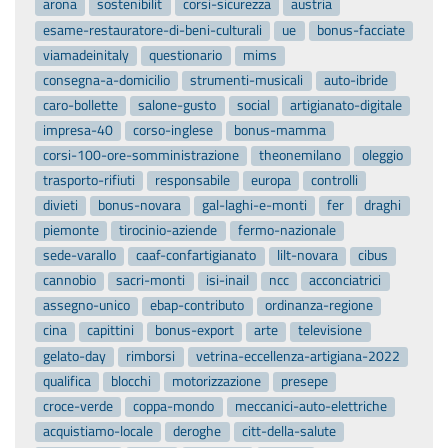
arona
sostenibilit
corsi-sicurezza
austria
esame-restauratore-di-beni-culturali
ue
bonus-facciate
viamadeinitaly
questionario
mims
consegna-a-domicilio
strumenti-musicali
auto-ibride
caro-bollette
salone-gusto
social
artigianato-digitale
impresa-40
corso-inglese
bonus-mamma
corsi-100-ore-somministrazione
theonemilano
oleggio
trasporto-rifiuti
responsabile
europa
controlli
divieti
bonus-novara
gal-laghi-e-monti
fer
draghi
piemonte
tirocinio-aziende
fermo-nazionale
sede-varallo
caaf-confartigianato
lilt-novara
cibus
cannobio
sacri-monti
isi-inail
ncc
acconciatrici
assegno-unico
ebap-contributo
ordinanza-regione
cina
capittini
bonus-export
arte
televisione
gelato-day
rimborsi
vetrina-eccellenza-artigiana-2022
qualifica
blocchi
motorizzazione
presepe
croce-verde
coppa-mondo
meccanici-auto-elettriche
acquistiamo-locale
deroghe
citt-della-salute