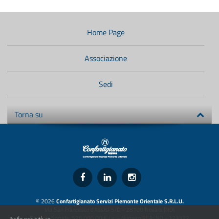
Menù
di
navigazione
Home Page
secondario:
Associazione
Sedi
Torna su
© 2026
Confartigianato Servizi Piemonte Orientale S.R.L.U.
Via San Francesco d'Assisi 5/D - 28100 Novara (NO)
Capitale Sociale: 526.000,00 € i.v. - Numero REA: NO - 173322