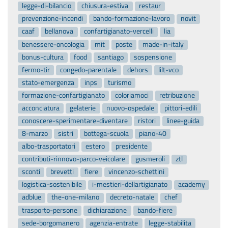
legge-di-bilancio
chiusura-estiva
restaur
prevenzione-incendi
bando-formazione-lavoro
novit
caaf
bellanova
confartigianato-vercelli
lia
benessere-oncologia
mit
poste
made-in-italy
bonus-cultura
food
santiago
sospensione
fermo-tir
congedo-parentale
dehors
lilt-vco
stato-emergenza
inps
turismo
formazione-confartigianato
coloriamoci
retribuzione
acconciatura
gelaterie
nuovo-ospedale
pittori-edili
conoscere-sperimentare-diventare
ristori
linee-guida
8-marzo
sistri
bottega-scuola
piano-40
albo-trasportatori
estero
presidente
contributi-rinnovo-parco-veicolare
gusmeroli
ztl
sconti
brevetti
fiere
vincenzo-schettini
logistica-sostenibile
i-mestieri-dellartigianato
academy
adblue
the-one-milano
decreto-natale
chef
trasporto-persone
dichiarazione
bando-fiere
sede-borgomanero
agenzia-entrate
legge-stabilita