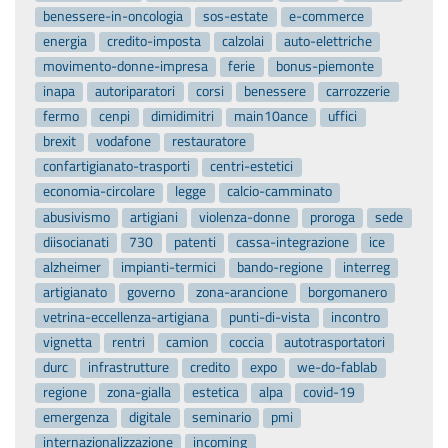
benessere-in-oncologia
sos-estate
e-commerce
energia
credito-imposta
calzolai
auto-elettriche
movimento-donne-impresa
ferie
bonus-piemonte
inapa
autoriparatori
corsi
benessere
carrozzerie
fermo
cenpi
dimidimitri
main10ance
uffici
brexit
vodafone
restauratore
confartigianato-trasporti
centri-estetici
economia-circolare
legge
calcio-camminato
abusivismo
artigiani
violenza-donne
proroga
sede
diisocianati
730
patenti
cassa-integrazione
ice
alzheimer
impianti-termici
bando-regione
interreg
artigianato
governo
zona-arancione
borgomanero
vetrina-eccellenza-artigiana
punti-di-vista
incontro
vignetta
rentri
camion
coccia
autotrasportatori
durc
infrastrutture
credito
expo
we-do-fablab
regione
zona-gialla
estetica
alpa
covid-19
emergenza
digitale
seminario
pmi
internazionalizzazione
incoming