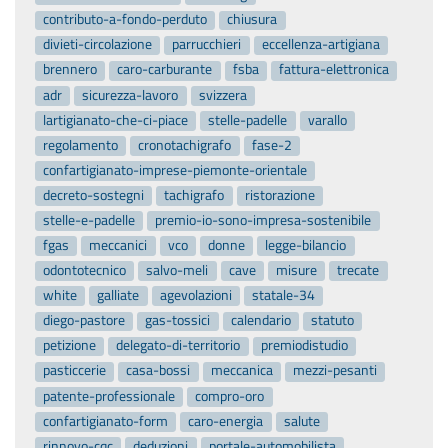
contributo-a-fondo-perduto
chiusura
divieti-circolazione
parrucchieri
eccellenza-artigiana
brennero
caro-carburante
fsba
fattura-elettronica
adr
sicurezza-lavoro
svizzera
lartigianato-che-ci-piace
stelle-padelle
varallo
regolamento
cronotachigrafo
fase-2
confartigianato-imprese-piemonte-orientale
decreto-sostegni
tachigrafo
ristorazione
stelle-e-padelle
premio-io-sono-impresa-sostenibile
fgas
meccanici
vco
donne
legge-bilancio
odontotecnico
salvo-meli
cave
misure
trecate
white
galliate
agevolazioni
statale-34
diego-pastore
gas-tossici
calendario
statuto
petizione
delegato-di-territorio
premiodistudio
pasticcerie
casa-bossi
meccanica
mezzi-pesanti
patente-professionale
compro-oro
confartigianato-form
caro-energia
salute
rinnovo-cqc
deduzioni
portale-automobilista