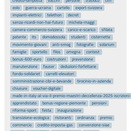
credito-dimposta
vaccini
persone
trasloco
cim
eolo
guerra-ucraina
cartello
export-svizzera
impianti-elettrici
telethon
decret
senza-ricordi-non-hai-futuro
michela-maggi
camera-commercio-svizzera
carico-e-scarico
sfilata
patente
its
domodossola
studenti
cisternette
movimento-giovani
anti-smog
fotografie
solarium
famiglie
sportello
filos
omegna
contest
bonus-600-euro
costruzioni
prevenzione
manutenzione
fauser
deduzioni-forfettarie
fondo-solidariet
carrelli-elevatori
somministrazione-cibi-e-bevande
tirocinio-in-azienda
chiusure
voucher-digitale
made-in-italy-al-via-il-premio-maestri-deccellenza-2025-iscrizion
apprendistato
bonus-regione-piemonte
pensioni
riforma-sport
festa
inaugurazione
transizione-ecologica
ristoranti
ordinanza
premio
commercio
credito-imposta-gas
convenzione-siae