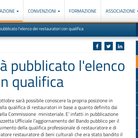
AZIONE
CONVENZIONI
FORMAZIONE
ASSOCIAZIONE
M
I
ubblicato l'elenco dei restauratori con qualifica
u
d
o
r
p
p
n
s
c
à pubblicato l'elenco
n qualifica
ottobre sarà possibile conoscere la propria posizione in
alla qualifica di restauratori in base a quanto definito dai
della Commissione ministeriale. E’ infatti in pubblicazione
azzetta Ufficiale l’aggiornamento del Bando pubblico per il
imento della qualifica professionale di restauratore e di
ratore restauratore di beni culturali che era stato bandito il