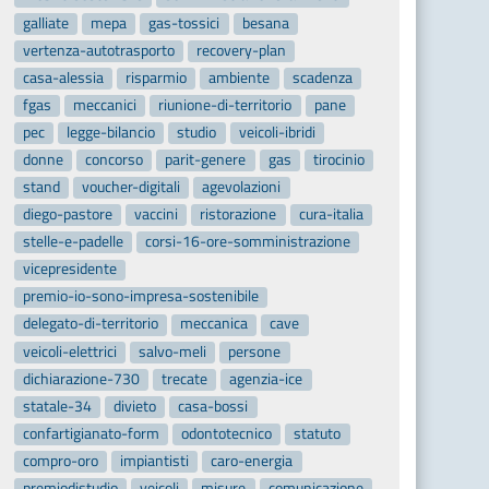
galliate
mepa
gas-tossici
besana
vertenza-autotrasporto
recovery-plan
casa-alessia
risparmio
ambiente
scadenza
fgas
meccanici
riunione-di-territorio
pane
pec
legge-bilancio
studio
veicoli-ibridi
donne
concorso
parit-genere
gas
tirocinio
stand
voucher-digitali
agevolazioni
diego-pastore
vaccini
ristorazione
cura-italia
stelle-e-padelle
corsi-16-ore-somministrazione
vicepresidente
premio-io-sono-impresa-sostenibile
delegato-di-territorio
meccanica
cave
veicoli-elettrici
salvo-meli
persone
dichiarazione-730
trecate
agenzia-ice
statale-34
divieto
casa-bossi
confartigianato-form
odontotecnico
statuto
compro-oro
impiantisti
caro-energia
premiodistudio
veicoli
misure
comunicazione