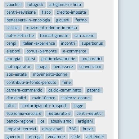
voucher
fotografi
artigiano-in-fiera
centri-revisione
fisco
credito-imposta
benessere-in-oncologia
giovani
fermo
calzolai
movimento-donne-impresa
auto-elettriche
fondartigianato
carrozzerie
cenpi
italian-experience
incontri
superbonus
elezioni
bonus-piemonte
e-commerce
energia
corsi
pulitintolavanderie
pneumatici
autoriparatori
inapa
benessere
convenzioni
sos-estate
movimento-donne
contributi-a-fondo-perduto
ferie
camera-commercio
calcio-camminato
patenti
dimidimitri
main10ance
violenza-donne
uffici
confartigianato-trasporti
legge
economia-circolare
restauratore
centri-estetici
bando-regione
ice
abusivismo
artigiani
impianti-termici
diisocianati
730
brexit
governo
proroga
vodafone
sede
alzheimer