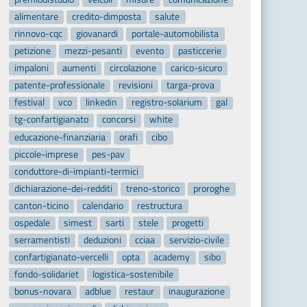
alimentare
credito-dimposta
salute
rinnovo-cqc
giovanardi
portale-automobilista
petizione
mezzi-pesanti
evento
pasticcerie
impaloni
aumenti
circolazione
carico-sicuro
patente-professionale
revisioni
targa-prova
festival
vco
linkedin
registro-solarium
gal
tg-confartigianato
concorsi
white
educazione-finanziaria
orafi
cibo
piccole-imprese
pes-pav
conduttore-di-impianti-termici
dichiarazione-dei-redditi
treno-storico
proroghe
canton-ticino
calendario
restructura
ospedale
simest
sarti
stele
progetti
serramentisti
deduzioni
cciaa
servizio-civile
confartigianato-vercelli
opta
academy
sibo
fondo-solidariet
logistica-sostenibile
bonus-novara
adblue
restaur
inaugurazione