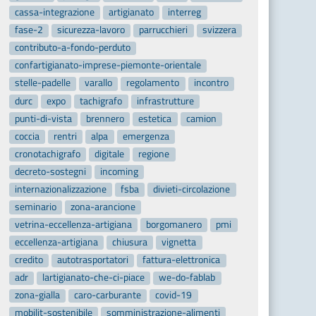
cassa-integrazione
artigianato
interreg
fase-2
sicurezza-lavoro
parrucchieri
svizzera
contributo-a-fondo-perduto
confartigianato-imprese-piemonte-orientale
stelle-padelle
varallo
regolamento
incontro
durc
expo
tachigrafo
infrastrutture
punti-di-vista
brennero
estetica
camion
coccia
rentri
alpa
emergenza
cronotachigrafo
digitale
regione
decreto-sostegni
incoming
internazionalizzazione
fsba
divieti-circolazione
seminario
zona-arancione
vetrina-eccellenza-artigiana
borgomanero
pmi
eccellenza-artigiana
chiusura
vignetta
credito
autotrasportatori
fattura-elettronica
adr
lartigianato-che-ci-piace
we-do-fablab
zona-gialla
caro-carburante
covid-19
mobilit-sostenibile
somministrazione-alimenti