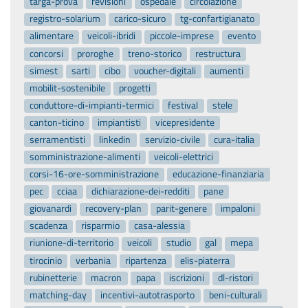
targa-prova
revisioni
ospedale
circolazione
registro-solarium
carico-sicuro
tg-confartigianato
alimentare
veicoli-ibridi
piccole-imprese
evento
concorsi
proroghe
treno-storico
restructura
simest
sarti
cibo
voucher-digitali
aumenti
mobilit-sostenibile
progetti
conduttore-di-impianti-termici
festival
stele
canton-ticino
impiantisti
vicepresidente
serramentisti
linkedin
servizio-civile
cura-italia
somministrazione-alimenti
veicoli-elettrici
corsi-16-ore-somministrazione
educazione-finanziaria
pec
cciaa
dichiarazione-dei-redditi
pane
giovanardi
recovery-plan
parit-genere
impaloni
scadenza
risparmio
casa-alessia
riunione-di-territorio
veicoli
studio
gal
mepa
tirocinio
verbania
ripartenza
elis-piaterra
rubinetterie
macron
papa
iscrizioni
dl-ristori
matching-day
incentivi-autotrasporto
beni-culturali