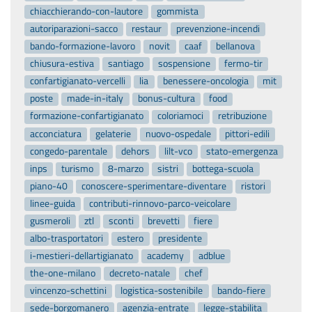
chiacchierando-con-lautore
gommista
autoriparazioni-sacco
restaur
prevenzione-incendi
bando-formazione-lavoro
novit
caaf
bellanova
chiusura-estiva
santiago
sospensione
fermo-tir
confartigianato-vercelli
lia
benessere-oncologia
mit
poste
made-in-italy
bonus-cultura
food
formazione-confartigianato
coloriamoci
retribuzione
acconciatura
gelaterie
nuovo-ospedale
pittori-edili
congedo-parentale
dehors
lilt-vco
stato-emergenza
inps
turismo
8-marzo
sistri
bottega-scuola
piano-40
conoscere-sperimentare-diventare
ristori
linee-guida
contributi-rinnovo-parco-veicolare
gusmeroli
ztl
sconti
brevetti
fiere
albo-trasportatori
estero
presidente
i-mestieri-dellartigianato
academy
adblue
the-one-milano
decreto-natale
chef
vincenzo-schettini
logistica-sostenibile
bando-fiere
sede-borgomanero
agenzia-entrate
legge-stabilita