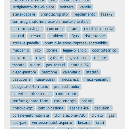
lartigianato-che-ci-piace
svizzera
varallo
stelle-padelle
cronotachigrafo
regolamento
fase-2
confartigianato-imprese-piemonte-orientale
decreto-sostegni
concorso
stand
credito-dimposta
vaccini
persone
ambiente
fgas
ristorazione
stelle-e-padelle
premio-io-sono-impresa-sostenibile
meccanici
vco
donne
legge-bilancio
odontotecnico
salvo-meli
cave
galliate
agevolazioni
misure
trecate
white
gas-tossici
statale-34
diego-pastore
petizione
calendario
statuto
pasticcerie
casa-bossi
meccanica
mezzi-pesanti
delegato-di-territorio
premiodistudio
patente-professionale
compro-oro
confartigianato-form
caro-energia
salute
rinnovo-cqc
comunicazione
agenzia-ice
deduzioni
portale-automobilista
dichiarazione-730
divieto
gas
pes-pav
vertenza-autotrasporto
besana
orafi