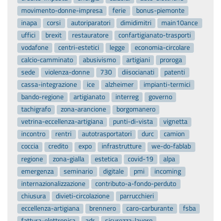
movimento-donne-impresa
ferie
bonus-piemonte
inapa
corsi
autoriparatori
dimidimitri
main10ance
uffici
brexit
restauratore
confartigianato-trasporti
vodafone
centri-estetici
legge
economia-circolare
calcio-camminato
abusivismo
artigiani
proroga
sede
violenza-donne
730
diisocianati
patenti
cassa-integrazione
ice
alzheimer
impianti-termici
bando-regione
artigianato
interreg
governo
tachigrafo
zona-arancione
borgomanero
vetrina-eccellenza-artigiana
punti-di-vista
vignetta
incontro
rentri
autotrasportatori
durc
camion
coccia
credito
expo
infrastrutture
we-do-fablab
regione
zona-gialla
estetica
covid-19
alpa
emergenza
seminario
digitale
pmi
incoming
internazionalizzazione
contributo-a-fondo-perduto
chiusura
divieti-circolazione
parrucchieri
eccellenza-artigiana
brennero
caro-carburante
fsba
fattura-elettronica
adr
sicurezza-lavoro