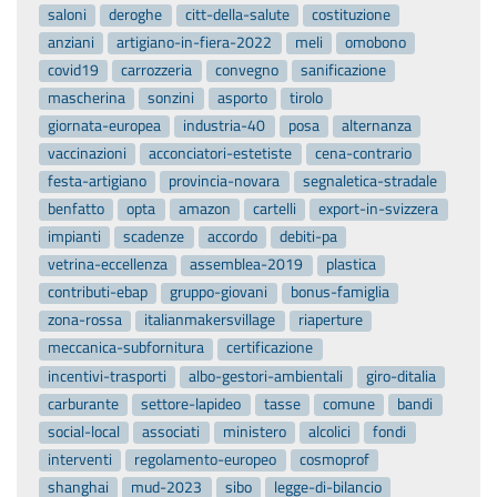
saloni
deroghe
citt-della-salute
costituzione
anziani
artigiano-in-fiera-2022
meli
omobono
covid19
carrozzeria
convegno
sanificazione
mascherina
sonzini
asporto
tirolo
giornata-europea
industria-40
posa
alternanza
vaccinazioni
acconciatori-estetiste
cena-contrario
festa-artigiano
provincia-novara
segnaletica-stradale
benfatto
opta
amazon
cartelli
export-in-svizzera
impianti
scadenze
accordo
debiti-pa
vetrina-eccellenza
assemblea-2019
plastica
contributi-ebap
gruppo-giovani
bonus-famiglia
zona-rossa
italianmakersvillage
riaperture
meccanica-subfornitura
certificazione
incentivi-trasporti
albo-gestori-ambientali
giro-ditalia
carburante
settore-lapideo
tasse
comune
bandi
social-local
associati
ministero
alcolici
fondi
interventi
regolamento-europeo
cosmoprof
shanghai
mud-2023
sibo
legge-di-bilancio