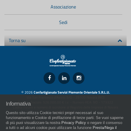
Associazione
Sedi
Torna su
© 2026
Confartigianato Servizi Piemonte Orientale S.R.L.U.
Via San Francesco d'Assisi 5/D - 28100 Novara (NO)
Capitale Sociale: 526.000,00 € i.v. - Numero REA: NO - 173322
Informativa
Codice fiscale e numero di iscrizione al Registro delle Imprese di Novara
01436930034
Questo sito utilizza Cookie tecnici propri necessari al suo
artigiani.it è registrato nel Registro della Stampa Periodica con il nr. 562
funzionamento e Cookie di profilazione di terze parti. Se vuoi saperne
con Decreto del Presidente del Tribunale di Novara del 07/03/13
di più puoi visualizzare la nostra
Privacy Policy
o negare il consenso
a tutti o ad alcuni cookie puoi utilizzare la funzione
Presta/Nega il
Direttore Responsabile: Amleto Impaloni