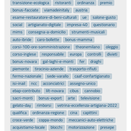
transizione-ecologica
ristoranti
ordinanza
premio
bonus-facciate
viamadeinitaly
austria
esame-restauratore-di-beni-culturali
ue
salone-gusto
social
artigianato-digitale
impresa-40
questionario
mims
consegna-a-domicilio
strumenti-musicali
auto-ibride
caro-bollette
bonus-mamma
corsi-100-ore-somministrazione
theonemilano
oleggio
corso-inglese
responsabile
europa
controlli
divieti
bonus-novara
gal-laghi-e-monti
fer
draghi
piemonte
tirocinio-aziende
trasporto-rifiuti
fermo-nazionale
sede-varallo
caaf-confartigianato
isi-inail
ncc
acconciatrici
assegno-unico
ebap-contributo
lilt-novara
cibus
cannobio
sacri-monti
bonus-export
arte
televisione
gelato-day
rimborsi
vetrina-eccellenza-artigiana-2022
qualifica
ordinanza-regione
cina
capittini
croce-verde
coppa-mondo
meccanici-auto-elettriche
acquistiamo-locale
blocchi
motorizzazione
presepe