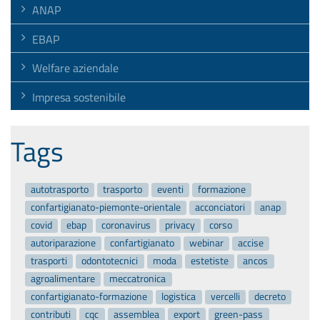
ANAP
EBAP
Welfare aziendale
Impresa sostenibile
Tags
autotrasporto
trasporto
eventi
formazione
confartigianato-piemonte-orientale
acconciatori
anap
covid
ebap
coronavirus
privacy
corso
autoriparazione
confartigianato
webinar
accise
trasporti
odontotecnici
moda
estetiste
ancos
agroalimentare
meccatronica
confartigianato-formazione
logistica
vercelli
decreto
contributi
cqc
assemblea
export
green-pass