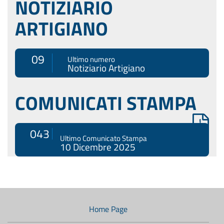
NOTIZIARIO
ARTIGIANO
09
Ultimo numero
Notiziario Artigiano
COMUNICATI STAMPA
043
Ultimo Comunicato Stampa
10 Dicembre 2025
Menù
di
navigazione
Home Page
secondario: