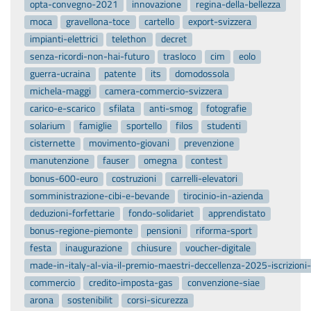
opta-convegno-2021
innovazione
regina-della-bellezza
moca
gravellona-toce
cartello
export-svizzera
impianti-elettrici
telethon
decret
senza-ricordi-non-hai-futuro
trasloco
cim
eolo
guerra-ucraina
patente
its
domodossola
michela-maggi
camera-commercio-svizzera
carico-e-scarico
sfilata
anti-smog
fotografie
solarium
famiglie
sportello
filos
studenti
cisternette
movimento-giovani
prevenzione
manutenzione
fauser
omegna
contest
bonus-600-euro
costruzioni
carrelli-elevatori
somministrazione-cibi-e-bevande
tirocinio-in-azienda
deduzioni-forfettarie
fondo-solidariet
apprendistato
bonus-regione-piemonte
pensioni
riforma-sport
festa
inaugurazione
chiusure
voucher-digitale
made-in-italy-al-via-il-premio-maestri-deccellenza-2025-iscrizion
commercio
credito-imposta-gas
convenzione-siae
arona
sostenibilit
corsi-sicurezza