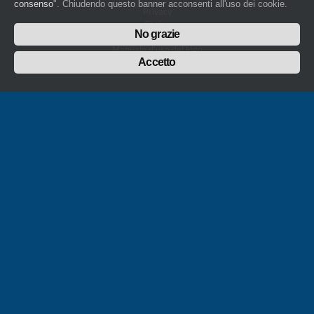
consenso
". Chiudendo questo banner acconsenti all'uso dei cookie.
Privacy
Cookie
No grazie
Whistleblowing
Manuale d'uso del logo
Policy sulla Parità di genere
Accetto