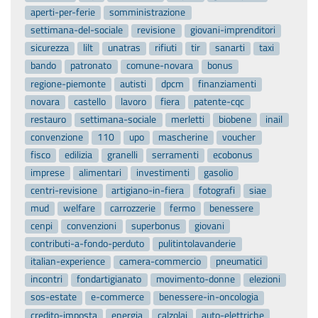
aperti-per-ferie
somministrazione
settimana-del-sociale
revisione
giovani-imprenditori
sicurezza
lilt
unatras
rifiuti
tir
sanarti
taxi
bando
patronato
comune-novara
bonus
regione-piemonte
autisti
dpcm
finanziamenti
novara
castello
lavoro
fiera
patente-cqc
restauro
settimana-sociale
merletti
biobene
inail
convenzione
110
upo
mascherine
voucher
fisco
edilizia
granelli
serramenti
ecobonus
imprese
alimentari
investimenti
gasolio
centri-revisione
artigiano-in-fiera
fotografi
siae
mud
welfare
carrozzerie
fermo
benessere
cenpi
convenzioni
superbonus
giovani
contributi-a-fondo-perduto
pulitintolavanderie
italian-experience
camera-commercio
pneumatici
incontri
fondartigianato
movimento-donne
elezioni
sos-estate
e-commerce
benessere-in-oncologia
credito-imposta
energia
calzolai
auto-elettriche