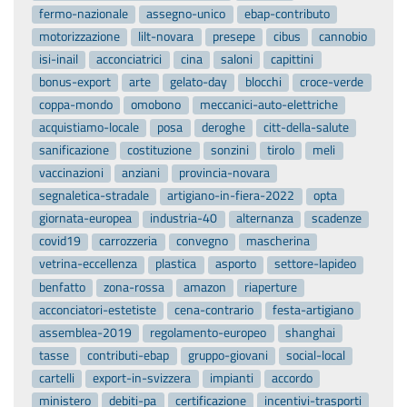
fermo-nazionale
assegno-unico
ebap-contributo
motorizzazione
lilt-novara
presepe
cibus
cannobio
isi-inail
acconciatrici
cina
saloni
capittini
bonus-export
arte
gelato-day
blocchi
croce-verde
coppa-mondo
omobono
meccanici-auto-elettriche
acquistiamo-locale
posa
deroghe
citt-della-salute
sanificazione
costituzione
sonzini
tirolo
meli
vaccinazioni
anziani
provincia-novara
segnaletica-stradale
artigiano-in-fiera-2022
opta
giornata-europea
industria-40
alternanza
scadenze
covid19
carrozzeria
convegno
mascherina
vetrina-eccellenza
plastica
asporto
settore-lapideo
benfatto
zona-rossa
amazon
riaperture
acconciatori-estetiste
cena-contrario
festa-artigiano
assemblea-2019
regolamento-europeo
shanghai
tasse
contributi-ebap
gruppo-giovani
social-local
cartelli
export-in-svizzera
impianti
accordo
ministero
debiti-pa
certificazione
incentivi-trasporti