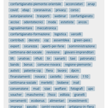
confartigianato-piemonte-orientale
acconciatori
anap
covid
ebap
coronavirus
privacy
corso
autoriparazione
trasporti
webinar
confartigianato
accise
odontotecnici
moda
estetiste
ancos
agroalimentare
meccatronica
confartigianato-formazione
logistica
vercelli
contributi
decreto
cqc
assemblea
green-pass
export
sicurezza
aperti-per-ferie
somministrazione
settimana-del-sociale
revisione
giovani-imprenditori
lilt
unatras
rifiuti
tir
sanarti
taxi
patronato
bando
bonus
comune-novara
regione-piemonte
autisti
patente-cqc
fiera
lavoro
dpcm
finanziamenti
novara
castello
restauro
110
settimana-sociale
merletti
biobene
inail
convenzione
mud
siae
welfare
fotografi
upo
voucher
mascherine
fisco
edilizia
granelli
serramenti
ecobonus
alimentari
investimenti
imprese
gasolio
centri-revisione
artigiano-in-fiera