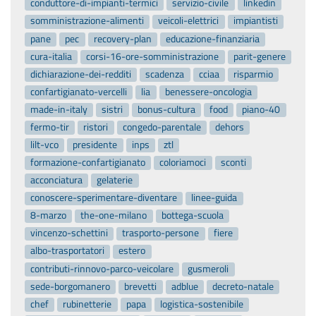
conduttore-di-impianti-termici
servizio-civile
linkedin
somministrazione-alimenti
veicoli-elettrici
impiantisti
pane
pec
recovery-plan
educazione-finanziaria
cura-italia
corsi-16-ore-somministrazione
parit-genere
dichiarazione-dei-redditi
scadenza
cciaa
risparmio
confartigianato-vercelli
lia
benessere-oncologia
made-in-italy
sistri
bonus-cultura
food
piano-40
fermo-tir
ristori
congedo-parentale
dehors
lilt-vco
presidente
inps
ztl
formazione-confartigianato
coloriamoci
sconti
acconciatura
gelaterie
conoscere-sperimentare-diventare
linee-guida
8-marzo
the-one-milano
bottega-scuola
vincenzo-schettini
trasporto-persone
fiere
albo-trasportatori
estero
contributi-rinnovo-parco-veicolare
gusmeroli
sede-borgomanero
brevetti
adblue
decreto-natale
chef
rubinetterie
papa
logistica-sostenibile