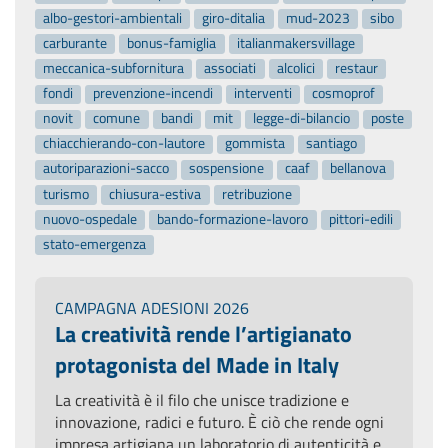
albo-gestori-ambientali
giro-ditalia
mud-2023
sibo
carburante
bonus-famiglia
italianmakersvillage
meccanica-subfornitura
associati
alcolici
restaur
fondi
prevenzione-incendi
interventi
cosmoprof
novit
comune
bandi
mit
legge-di-bilancio
poste
chiacchierando-con-lautore
gommista
santiago
autoriparazioni-sacco
sospensione
caaf
bellanova
turismo
chiusura-estiva
retribuzione
nuovo-ospedale
bando-formazione-lavoro
pittori-edili
stato-emergenza
CAMPAGNA ADESIONI 2026
La creatività rende l’artigianato
protagonista del Made in Italy
La creatività è il filo che unisce tradizione e
innovazione, radici e futuro. È ciò che rende ogni
impresa artigiana un laboratorio di autenticità e