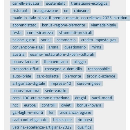
carrelli-elevatori
sostenibilit
transizione-ecologica
ristoranti
inaugurazione
ue
chiusure
made-in-italy-al-via-il-premio-maestri-deccellenza-2025-iscrizion
apprendistato
bonus-regione-piemonte
viamadeinitaly
festa
corsi-sicurezza
strumenti-musicali
salone-gusto
social
commercio
credito-imposta-gas
convenzione-siae
arona
questionario
mims
austria
esame-restauratore-di-beni-culturali
bonus-facciate
theonemilano
oleggio
trasporto-rifiuti
consegna-a-domicilio
responsabile
auto-ibride
caro-bollette
piemonte
tirocinio-aziende
artigianato-digitale
impresa-40
corso-inglese
bonus-mamma
sede-varallo
corsi-100-ore-somministrazione
draghi
sacri-monti
ncc
europa
controlli
divieti
bonus-novara
gal-laghi-e-monti
fer
ordinanza-regione
caaf-confartigianato
televisione
rimborsi
vetrina-eccellenza-artigiana-2022
qualifica