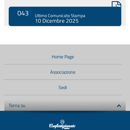
043
Ultimo Comunicato Stampa
10 Dicembre 2025
Menù
di
navigazione
Home Page
secondario:
Associazione
Sedi
Torna su