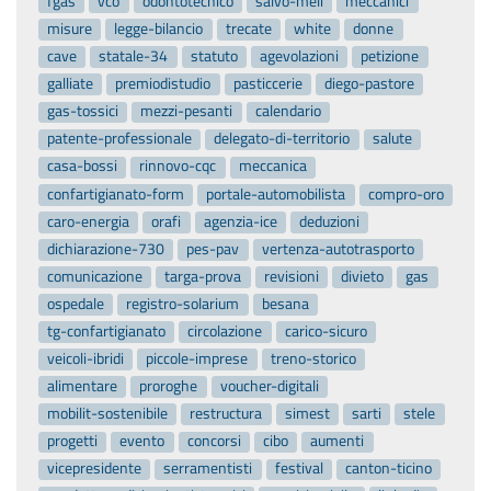
fgas
vco
odontotecnico
salvo-meli
meccanici
misure
legge-bilancio
trecate
white
donne
cave
statale-34
statuto
agevolazioni
petizione
galliate
premiodistudio
pasticcerie
diego-pastore
gas-tossici
mezzi-pesanti
calendario
patente-professionale
delegato-di-territorio
salute
casa-bossi
rinnovo-cqc
meccanica
confartigianato-form
portale-automobilista
compro-oro
caro-energia
orafi
agenzia-ice
deduzioni
dichiarazione-730
pes-pav
vertenza-autotrasporto
comunicazione
targa-prova
revisioni
divieto
gas
ospedale
registro-solarium
besana
tg-confartigianato
circolazione
carico-sicuro
veicoli-ibridi
piccole-imprese
treno-storico
alimentare
proroghe
voucher-digitali
mobilit-sostenibile
restructura
simest
sarti
stele
progetti
evento
concorsi
cibo
aumenti
vicepresidente
serramentisti
festival
canton-ticino