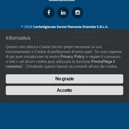
© 2026
Confartigianato Servizi Piemonte Orientale S.R.L.U.
Via San Francesco d'Assisi 5/D - 28100 Novara (NO)
Capitale Sociale: 526.000,00 € i.v. - Numero REA: NO - 173322
Informativa
Codice fiscale e numero di iscrizione al Registro delle Imprese di Novara
01436930034
Questo sito utilizza Cookie tecnici propri necessari al suo
artigiani.it è registrato nel Registro della Stampa Periodica con il nr. 562
funzionamento e Cookie di profilazione di terze parti. Se vuoi saperne
con Decreto del Presidente del Tribunale di Novara del 07/03/13
di più puoi visualizzare la nostra
Privacy Policy
o negare il consenso
a tutti o ad alcuni cookie puoi utilizzare la funzione
Presta/Nega il
Direttore Responsabile: Amleto Impaloni
consenso
". Chiudendo questo banner acconsenti all'uso dei cookie.
Privacy
Cookie
No grazie
Whistleblowing
Manuale d'uso del logo
Policy sulla Parità di genere
Accetto