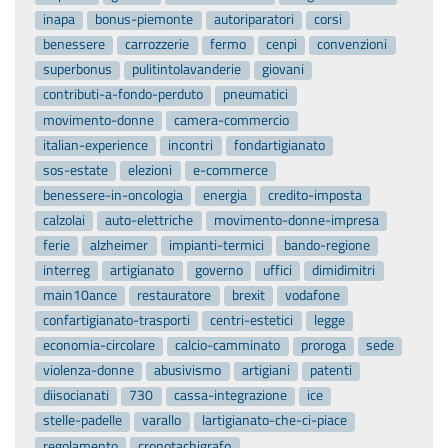
inapa
bonus-piemonte
autoriparatori
corsi
benessere
carrozzerie
fermo
cenpi
convenzioni
superbonus
pulitintolavanderie
giovani
contributi-a-fondo-perduto
pneumatici
movimento-donne
camera-commercio
italian-experience
incontri
fondartigianato
sos-estate
elezioni
e-commerce
benessere-in-oncologia
energia
credito-imposta
calzolai
auto-elettriche
movimento-donne-impresa
ferie
alzheimer
impianti-termici
bando-regione
interreg
artigianato
governo
uffici
dimidimitri
main10ance
restauratore
brexit
vodafone
confartigianato-trasporti
centri-estetici
legge
economia-circolare
calcio-camminato
proroga
sede
violenza-donne
abusivismo
artigiani
patenti
diisocianati
730
cassa-integrazione
ice
stelle-padelle
varallo
lartigianato-che-ci-piace
regolamento
cronotachigrafo