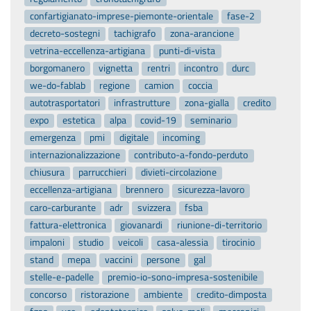
confartigianato-imprese-piemonte-orientale
fase-2
decreto-sostegni
tachigrafo
zona-arancione
vetrina-eccellenza-artigiana
punti-di-vista
borgomanero
vignetta
rentri
incontro
durc
we-do-fablab
regione
camion
coccia
autotrasportatori
infrastrutture
zona-gialla
credito
expo
estetica
alpa
covid-19
seminario
emergenza
pmi
digitale
incoming
internazionalizzazione
contributo-a-fondo-perduto
chiusura
parrucchieri
divieti-circolazione
eccellenza-artigiana
brennero
sicurezza-lavoro
caro-carburante
adr
svizzera
fsba
fattura-elettronica
giovanardi
riunione-di-territorio
impaloni
studio
veicoli
casa-alessia
tirocinio
stand
mepa
vaccini
persone
gal
stelle-e-padelle
premio-io-sono-impresa-sostenibile
concorso
ristorazione
ambiente
credito-dimposta