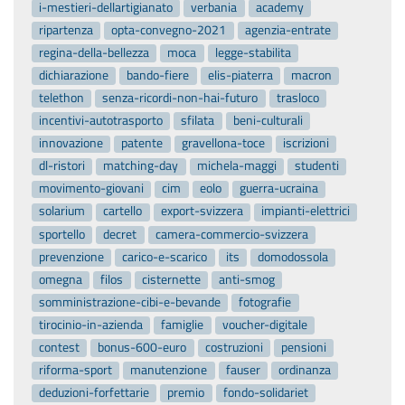
i-mestieri-dellartigianato
verbania
academy
ripartenza
opta-convegno-2021
agenzia-entrate
regina-della-bellezza
moca
legge-stabilita
dichiarazione
bando-fiere
elis-piaterra
macron
telethon
senza-ricordi-non-hai-futuro
trasloco
incentivi-autotrasporto
sfilata
beni-culturali
innovazione
patente
gravellona-toce
iscrizioni
dl-ristori
matching-day
michela-maggi
studenti
movimento-giovani
cim
eolo
guerra-ucraina
solarium
cartello
export-svizzera
impianti-elettrici
sportello
decret
camera-commercio-svizzera
prevenzione
carico-e-scarico
its
domodossola
omegna
filos
cisternette
anti-smog
somministrazione-cibi-e-bevande
fotografie
tirocinio-in-azienda
famiglie
voucher-digitale
contest
bonus-600-euro
costruzioni
pensioni
riforma-sport
manutenzione
fauser
ordinanza
deduzioni-forfettarie
premio
fondo-solidariet