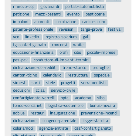
rinnovo-cqc
giovanardi
portale-automobilista
petizione
mezzi-pesanti
evento
pasticcerie
impaloni
aumenti
circolazione
carico-sicuro
patente-professionale
revisioni
targa-prova
festival
vco
linkedin
registro-solarium
gal
tg-confartigianato
concorsi
white
educazione-finanziaria
orafi
cibo
piccole-imprese
pes-pav
conduttore-di-impianti-termici
dichiarazione-dei-redditi
treno-storico
proroghe
canton-ticino
calendario
restructura
ospedale
simest
sarti
stele
progetti
serramentisti
deduzioni
cciaa
servizio-civile
confartigianato-vercelli
opta
academy
sibo
fondo-solidariet
logistica-sostenibile
bonus-novara
adblue
restaur
inaugurazione
prevenzione-incendi
dichiarazione
congedo-parentale
legge-stabilita
coloriamoci
agenzia-entrate
caaf-confartigianato
elis-piaterra
croce-verde
coppa-mondo