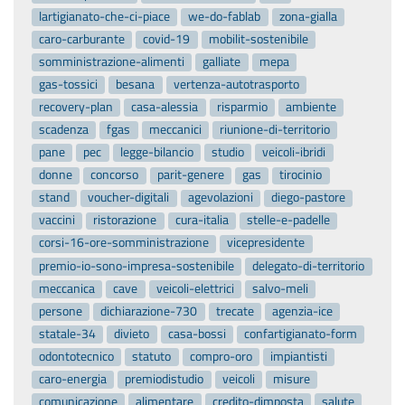
lartigianato-che-ci-piace
we-do-fablab
zona-gialla
caro-carburante
covid-19
mobilit-sostenibile
somministrazione-alimenti
galliate
mepa
gas-tossici
besana
vertenza-autotrasporto
recovery-plan
casa-alessia
risparmio
ambiente
scadenza
fgas
meccanici
riunione-di-territorio
pane
pec
legge-bilancio
studio
veicoli-ibridi
donne
concorso
parit-genere
gas
tirocinio
stand
voucher-digitali
agevolazioni
diego-pastore
vaccini
ristorazione
cura-italia
stelle-e-padelle
corsi-16-ore-somministrazione
vicepresidente
premio-io-sono-impresa-sostenibile
delegato-di-territorio
meccanica
cave
veicoli-elettrici
salvo-meli
persone
dichiarazione-730
trecate
agenzia-ice
statale-34
divieto
casa-bossi
confartigianato-form
odontotecnico
statuto
compro-oro
impiantisti
caro-energia
premiodistudio
veicoli
misure
comunicazione
alimentare
credito-dimposta
salute