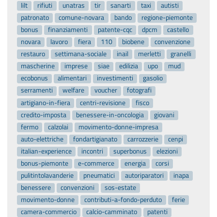
lilt
rifiuti
unatras
tir
sanarti
taxi
autisti
patronato
comune-novara
bando
regione-piemonte
bonus
finanziamenti
patente-cqc
dpcm
castello
novara
lavoro
fiera
110
biobene
convenzione
restauro
settimana-sociale
inail
merletti
granelli
mascherine
imprese
siae
edilizia
upo
mud
ecobonus
alimentari
investimenti
gasolio
serramenti
welfare
voucher
fotografi
artigiano-in-fiera
centri-revisione
fisco
credito-imposta
benessere-in-oncologia
giovani
fermo
calzolai
movimento-donne-impresa
auto-elettriche
fondartigianato
carrozzerie
cenpi
italian-experience
incontri
superbonus
elezioni
bonus-piemonte
e-commerce
energia
corsi
pulitintolavanderie
pneumatici
autoriparatori
inapa
benessere
convenzioni
sos-estate
movimento-donne
contributi-a-fondo-perduto
ferie
camera-commercio
calcio-camminato
patenti