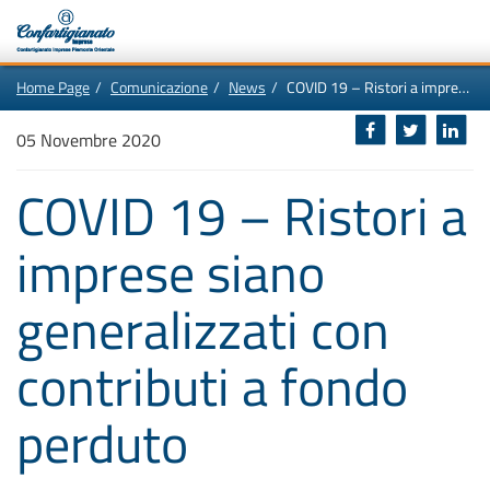
Vai
In
Home Page
Comunicazione
News
COVID 19 – Ristori a imprese siano generalizzati con contributi a fondo perduto
al
questa
contenuto
pagina:
Motore
principale
Menù
di
05 Novembre 2020
di
navigazione
ricerca
principale
[1]
COVID 19 – Ristori a
Ricerca
nel
sito
imprese siano
[2]
Contenuti
principali
[5]
generalizzati con
Le
ultime
novità
da
contributi a fondo
Confartigianato
[6]
perduto