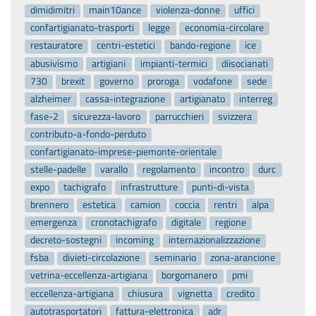
dimidimitri
main10ance
violenza-donne
uffici
confartigianato-trasporti
legge
economia-circolare
restauratore
centri-estetici
bando-regione
ice
abusivismo
artigiani
impianti-termici
diisocianati
730
brexit
governo
proroga
vodafone
sede
alzheimer
cassa-integrazione
artigianato
interreg
fase-2
sicurezza-lavoro
parrucchieri
svizzera
contributo-a-fondo-perduto
confartigianato-imprese-piemonte-orientale
stelle-padelle
varallo
regolamento
incontro
durc
expo
tachigrafo
infrastrutture
punti-di-vista
brennero
estetica
camion
coccia
rentri
alpa
emergenza
cronotachigrafo
digitale
regione
decreto-sostegni
incoming
internazionalizzazione
fsba
divieti-circolazione
seminario
zona-arancione
vetrina-eccellenza-artigiana
borgomanero
pmi
eccellenza-artigiana
chiusura
vignetta
credito
autotrasportatori
fattura-elettronica
adr