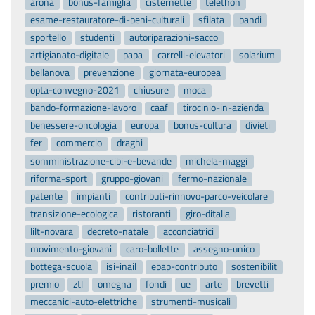
arona
bonus-famiglia
cisternette
telethon
esame-restauratore-di-beni-culturali
sfilata
bandi
sportello
studenti
autoriparazioni-sacco
artigianato-digitale
papa
carrelli-elevatori
solarium
bellanova
prevenzione
giornata-europea
opta-convegno-2021
chiusure
moca
bando-formazione-lavoro
caaf
tirocinio-in-azienda
benessere-oncologia
europa
bonus-cultura
divieti
fer
commercio
draghi
somministrazione-cibi-e-bevande
michela-maggi
riforma-sport
gruppo-giovani
fermo-nazionale
patente
impianti
contributi-rinnovo-parco-veicolare
transizione-ecologica
ristoranti
giro-ditalia
lilt-novara
decreto-natale
acconciatrici
movimento-giovani
caro-bollette
assegno-unico
bottega-scuola
isi-inail
ebap-contributo
sostenibilit
premio
ztl
omegna
fondi
ue
arte
brevetti
meccanici-auto-elettriche
strumenti-musicali