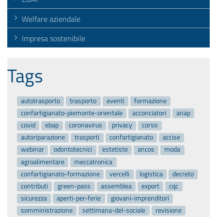
Welfare aziendale
Impresa sostenibile
Tags
autotrasporto
trasporto
eventi
formazione
confartigianato-piemonte-orientale
acconciatori
anap
covid
ebap
coronavirus
privacy
corso
autoriparazione
trasporti
confartigianato
accise
webinar
odontotecnici
estetiste
ancos
moda
agroalimentare
meccatronica
confartigianato-formazione
vercelli
logistica
decreto
contributi
green-pass
assemblea
export
cqc
sicurezza
aperti-per-ferie
giovani-imprenditori
somministrazione
settimana-del-sociale
revisione