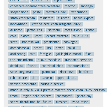
conoscere-sperimentare-diventare
macron
santiago
sospensione
poste
matching-day
retribuzione
stato-emergenza
ministero
turismo
bonus-export
innovazione
vetrina-eccellenza-artigiana-2022
dl-ristori
pittori-edili
iscrizioni
costituzione
ristori
eolo
blocchi
chef
export-svizzera
mud-2023
sistri
impresa-40
presidente
convegno
domodossola
sconti
its
novit
covid19
anti-smog
mit
famiglie
gal-laghi-e-monti
filos
the-one-milano
nuovo-ospedale
trasporto-persone
debiti-pa
fauser
contributi-ebap
manutenzione
sede-borgomanero
piano-40
ripartenza
benfatto
rubinetterie
cim
cartello
apprendistato
vetrina-eccellenza
carico-e-scarico
made-in-italy-al-via-il-premio-maestri-deccellenza-2025-iscrizion
festa
regina-della-bellezza
cosmoprof
gelato-day
senza-ricordi-non-hai-futuro
trasloco
zona-rossa