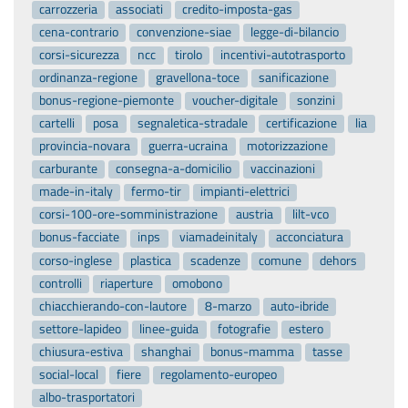
carrozzeria
associati
credito-imposta-gas
cena-contrario
convenzione-siae
legge-di-bilancio
corsi-sicurezza
ncc
tirolo
incentivi-autotrasporto
ordinanza-regione
gravellona-toce
sanificazione
bonus-regione-piemonte
voucher-digitale
sonzini
cartelli
posa
segnaletica-stradale
certificazione
lia
provincia-novara
guerra-ucraina
motorizzazione
carburante
consegna-a-domicilio
vaccinazioni
made-in-italy
fermo-tir
impianti-elettrici
corsi-100-ore-somministrazione
austria
lilt-vco
bonus-facciate
inps
viamadeinitaly
acconciatura
corso-inglese
plastica
scadenze
comune
dehors
controlli
riaperture
omobono
chiacchierando-con-lautore
8-marzo
auto-ibride
settore-lapideo
linee-guida
fotografie
estero
chiusura-estiva
shanghai
bonus-mamma
tasse
social-local
fiere
regolamento-europeo
albo-trasportatori