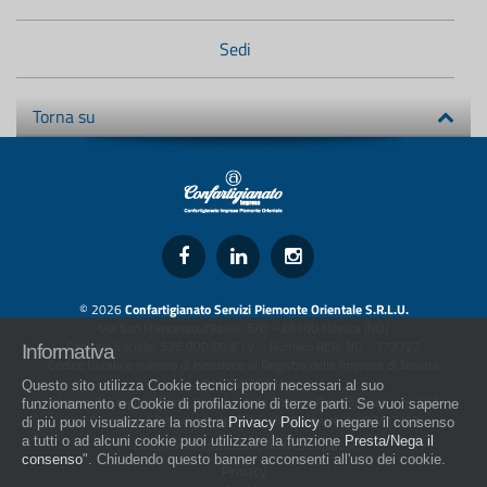
Sedi
Torna su
© 2026
Confartigianato Servizi Piemonte Orientale S.R.L.U.
Via San Francesco d'Assisi 5/D - 28100 Novara (NO)
Capitale Sociale: 526.000,00 € i.v. - Numero REA: NO - 173322
Informativa
Codice fiscale e numero di iscrizione al Registro delle Imprese di Novara
01436930034
Questo sito utilizza Cookie tecnici propri necessari al suo
artigiani.it è registrato nel Registro della Stampa Periodica con il nr. 562
funzionamento e Cookie di profilazione di terze parti. Se vuoi saperne
con Decreto del Presidente del Tribunale di Novara del 07/03/13
di più puoi visualizzare la nostra
Privacy Policy
o negare il consenso
a tutti o ad alcuni cookie puoi utilizzare la funzione
Presta/Nega il
Direttore Responsabile: Amleto Impaloni
consenso
". Chiudendo questo banner acconsenti all'uso dei cookie.
Privacy