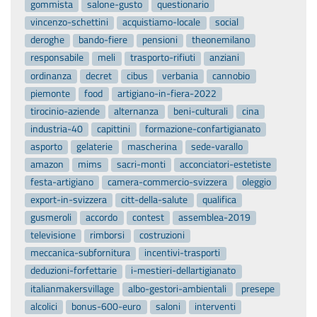
gommista
salone-gusto
questionario
vincenzo-schettini
acquistiamo-locale
social
deroghe
bando-fiere
pensioni
theonemilano
responsabile
meli
trasporto-rifiuti
anziani
ordinanza
decret
cibus
verbania
cannobio
piemonte
food
artigiano-in-fiera-2022
tirocinio-aziende
alternanza
beni-culturali
cina
industria-40
capittini
formazione-confartigianato
asporto
gelaterie
mascherina
sede-varallo
amazon
mims
sacri-monti
acconciatori-estetiste
festa-artigiano
camera-commercio-svizzera
oleggio
export-in-svizzera
citt-della-salute
qualifica
gusmeroli
accordo
contest
assemblea-2019
televisione
rimborsi
costruzioni
meccanica-subfornitura
incentivi-trasporti
deduzioni-forfettarie
i-mestieri-dellartigianato
italianmakersvillage
albo-gestori-ambientali
presepe
alcolici
bonus-600-euro
saloni
interventi