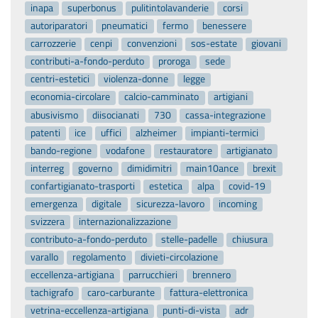
inapa
superbonus
pulitintolavanderie
corsi
autoriparatori
pneumatici
fermo
benessere
carrozzerie
cenpi
convenzioni
sos-estate
giovani
contributi-a-fondo-perduto
proroga
sede
centri-estetici
violenza-donne
legge
economia-circolare
calcio-camminato
artigiani
abusivismo
diisocianati
730
cassa-integrazione
patenti
ice
uffici
alzheimer
impianti-termici
bando-regione
vodafone
restauratore
artigianato
interreg
governo
dimidimitri
main10ance
brexit
confartigianato-trasporti
estetica
alpa
covid-19
emergenza
digitale
sicurezza-lavoro
incoming
svizzera
internazionalizzazione
contributo-a-fondo-perduto
stelle-padelle
chiusura
varallo
regolamento
divieti-circolazione
eccellenza-artigiana
parrucchieri
brennero
tachigrafo
caro-carburante
fattura-elettronica
vetrina-eccellenza-artigiana
punti-di-vista
adr