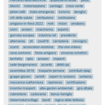
blocchi
motorizzazione
santiago
croce-verde
pittori-edili
stato-emergenza
turismo
deroghe
citt-della-salute
retribuzione
costituzione
artigiano-in-fiera-2022
meli
ristori
omobono
sistri
anziani
mascherina
asporto
giornata-europea
industria-40
presidente
alternanza
ztl
covid19
carrozzeria
convegno
sconti
acconciatori-estetiste
the-one-milano
cena-contrario
festa-artigiano
vincenzo-schettini
benfatto
opta
amazon
impianti
sede-borgomanero
accordo
debiti-pa
assemblea-2019
trasporto-persone
contributi-ebap
gruppo-giovani
cartelli
export-in-svizzera
verbania
meccanica-subfornitura
ripartenza
certificazione
incentivi-trasporti
albo-gestori-ambientali
giro-ditalia
rubinetterie
carburante
bonus-famiglia
italianmakersvillage
bandi
regina-della-bellezza