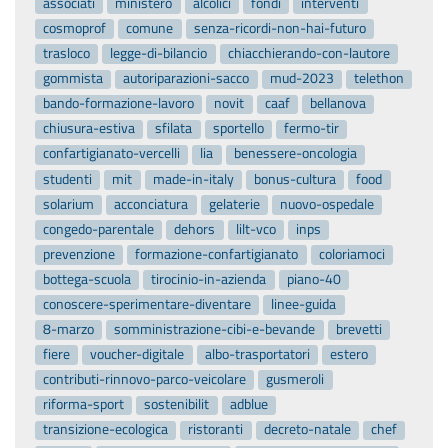
associati
ministero
alcolici
fondi
interventi
cosmoprof
comune
senza-ricordi-non-hai-futuro
trasloco
legge-di-bilancio
chiacchierando-con-lautore
gommista
autoriparazioni-sacco
mud-2023
telethon
bando-formazione-lavoro
novit
caaf
bellanova
chiusura-estiva
sfilata
sportello
fermo-tir
confartigianato-vercelli
lia
benessere-oncologia
studenti
mit
made-in-italy
bonus-cultura
food
solarium
acconciatura
gelaterie
nuovo-ospedale
congedo-parentale
dehors
lilt-vco
inps
prevenzione
formazione-confartigianato
coloriamoci
bottega-scuola
tirocinio-in-azienda
piano-40
conoscere-sperimentare-diventare
linee-guida
8-marzo
somministrazione-cibi-e-bevande
brevetti
fiere
voucher-digitale
albo-trasportatori
estero
contributi-rinnovo-parco-veicolare
gusmeroli
riforma-sport
sostenibilit
adblue
transizione-ecologica
ristoranti
decreto-natale
chef