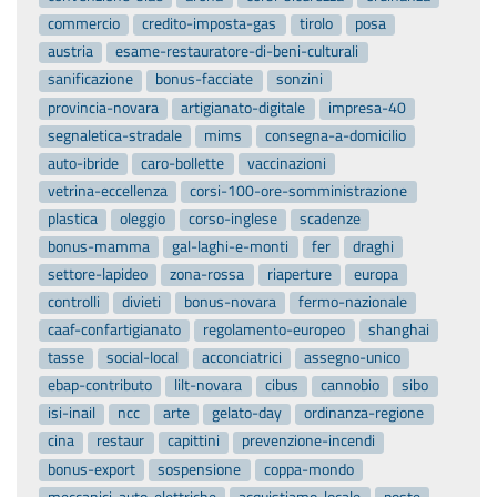
commercio
credito-imposta-gas
tirolo
posa
austria
esame-restauratore-di-beni-culturali
sanificazione
bonus-facciate
sonzini
provincia-novara
artigianato-digitale
impresa-40
segnaletica-stradale
mims
consegna-a-domicilio
auto-ibride
caro-bollette
vaccinazioni
vetrina-eccellenza
corsi-100-ore-somministrazione
plastica
oleggio
corso-inglese
scadenze
bonus-mamma
gal-laghi-e-monti
fer
draghi
settore-lapideo
zona-rossa
riaperture
europa
controlli
divieti
bonus-novara
fermo-nazionale
caaf-confartigianato
regolamento-europeo
shanghai
tasse
social-local
acconciatrici
assegno-unico
ebap-contributo
lilt-novara
cibus
cannobio
sibo
isi-inail
ncc
arte
gelato-day
ordinanza-regione
cina
restaur
capittini
prevenzione-incendi
bonus-export
sospensione
coppa-mondo
meccanici-auto-elettriche
acquistiamo-locale
poste