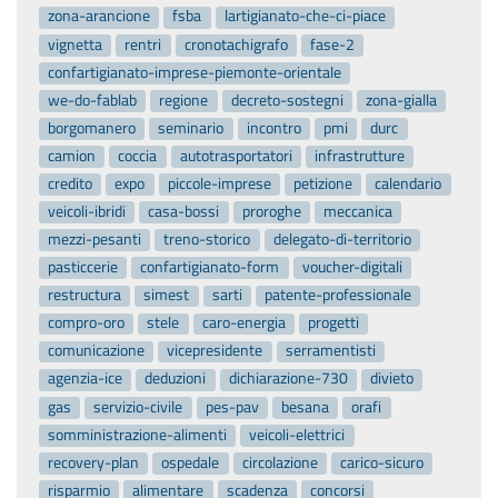
zona-arancione
fsba
lartigianato-che-ci-piace
vignetta
rentri
cronotachigrafo
fase-2
confartigianato-imprese-piemonte-orientale
we-do-fablab
regione
decreto-sostegni
zona-gialla
borgomanero
seminario
incontro
pmi
durc
camion
coccia
autotrasportatori
infrastrutture
credito
expo
piccole-imprese
petizione
calendario
veicoli-ibridi
casa-bossi
proroghe
meccanica
mezzi-pesanti
treno-storico
delegato-di-territorio
pasticcerie
confartigianato-form
voucher-digitali
restructura
simest
sarti
patente-professionale
compro-oro
stele
caro-energia
progetti
comunicazione
vicepresidente
serramentisti
agenzia-ice
deduzioni
dichiarazione-730
divieto
gas
servizio-civile
pes-pav
besana
orafi
somministrazione-alimenti
veicoli-elettrici
recovery-plan
ospedale
circolazione
carico-sicuro
risparmio
alimentare
scadenza
concorsi