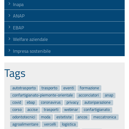
Inapa
ANAP
EBAP
Welfare aziendale
Impresa sostenibile
Tags
autotrasporto
trasporto
eventi
formazione
confartigianato-piemonte-orientale
acconciatori
anap
covid
ebap
coronavirus
privacy
autoriparazione
corso
accise
trasporti
webinar
confartigianato
odontotecnici
moda
estetiste
ancos
meccatronica
agroalimentare
vercelli
logistica