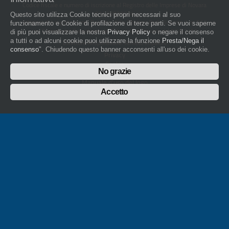
Codice fiscale e numero di iscrizione al Registro delle Imprese di Novara
01436930034
Questo sito utilizza Cookie tecnici propri necessari al suo
artigiani.it è registrato nel Registro della Stampa Periodica con il nr. 562
funzionamento e Cookie di profilazione di terze parti. Se vuoi saperne
con Decreto del Presidente del Tribunale di Novara del 07/03/13
di più puoi visualizzare la nostra
Privacy Policy
o negare il consenso
a tutti o ad alcuni cookie puoi utilizzare la funzione
Presta/Nega il
Direttore Responsabile: Amleto Impaloni
consenso
". Chiudendo questo banner acconsenti all'uso dei cookie.
Privacy
Cookie
No grazie
Whistleblowing
Manuale d'uso del logo
Policy sulla Parità di genere
Accetto