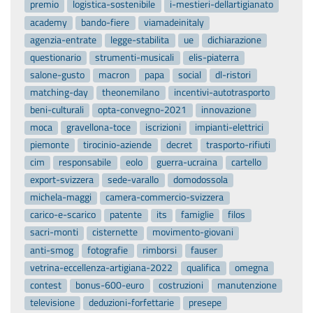
premio
logistica-sostenibile
i-mestieri-dellartigianato
academy
bando-fiere
viamadeinitaly
agenzia-entrate
legge-stabilita
ue
dichiarazione
questionario
strumenti-musicali
elis-piaterra
salone-gusto
macron
papa
social
dl-ristori
matching-day
theonemilano
incentivi-autotrasporto
beni-culturali
opta-convegno-2021
innovazione
moca
gravellona-toce
iscrizioni
impianti-elettrici
piemonte
tirocinio-aziende
decret
trasporto-rifiuti
cim
responsabile
eolo
guerra-ucraina
cartello
export-svizzera
sede-varallo
domodossola
michela-maggi
camera-commercio-svizzera
carico-e-scarico
patente
its
famiglie
filos
sacri-monti
cisternette
movimento-giovani
anti-smog
fotografie
rimborsi
fauser
vetrina-eccellenza-artigiana-2022
qualifica
omegna
contest
bonus-600-euro
costruzioni
manutenzione
televisione
deduzioni-forfettarie
presepe