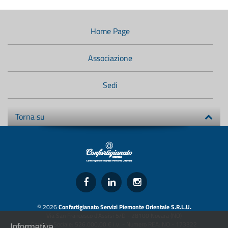
Menù
di
navigazione
Home Page
secondario:
Associazione
Sedi
Torna su
© 2026
Confartigianato Servizi Piemonte Orientale S.R.L.U.
Via San Francesco d'Assisi 5/D - 28100 Novara (NO)
Capitale Sociale: 526.000,00 € i.v. - Numero REA: NO - 173322
Informativa