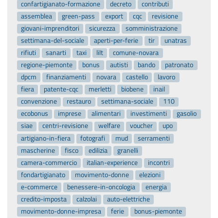
confartigianato-formazione
decreto
contributi
assemblea
green-pass
export
cqc
revisione
giovani-imprenditori
sicurezza
somministrazione
settimana-del-sociale
aperti-per-ferie
tir
unatras
rifiuti
sanarti
taxi
lilt
comune-novara
regione-piemonte
bonus
autisti
bando
patronato
dpcm
finanziamenti
novara
castello
lavoro
fiera
patente-cqc
merletti
biobene
inail
convenzione
restauro
settimana-sociale
110
ecobonus
imprese
alimentari
investimenti
gasolio
siae
centri-revisione
welfare
voucher
upo
artigiano-in-fiera
fotografi
mud
serramenti
mascherine
fisco
edilizia
granelli
camera-commercio
italian-experience
incontri
fondartigianato
movimento-donne
elezioni
e-commerce
benessere-in-oncologia
energia
credito-imposta
calzolai
auto-elettriche
movimento-donne-impresa
ferie
bonus-piemonte