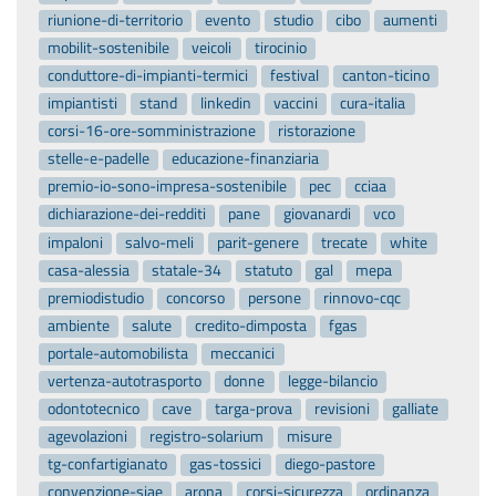
riunione-di-territorio
evento
studio
cibo
aumenti
mobilit-sostenibile
veicoli
tirocinio
conduttore-di-impianti-termici
festival
canton-ticino
impiantisti
stand
linkedin
vaccini
cura-italia
corsi-16-ore-somministrazione
ristorazione
stelle-e-padelle
educazione-finanziaria
premio-io-sono-impresa-sostenibile
pec
cciaa
dichiarazione-dei-redditi
pane
giovanardi
vco
impaloni
salvo-meli
parit-genere
trecate
white
casa-alessia
statale-34
statuto
gal
mepa
premiodistudio
concorso
persone
rinnovo-cqc
ambiente
salute
credito-dimposta
fgas
portale-automobilista
meccanici
vertenza-autotrasporto
donne
legge-bilancio
odontotecnico
cave
targa-prova
revisioni
galliate
agevolazioni
registro-solarium
misure
tg-confartigianato
gas-tossici
diego-pastore
convenzione-siae
arona
corsi-sicurezza
ordinanza