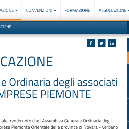
AZIONE
CONVENZIONI
FORMAZIONE
ASSOCIAZIONE
M
I
AZIONE
u
d
o
r
p
p
n
s
c
OCAZIONE
 Ordinaria degli associati
IMPRESE PIEMONTE
ociale, rendo noto che l’Assemblea Generale Ordinaria degli
mprese Piemonte Orientale delle province di Novara - Verbano