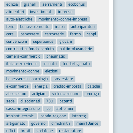
edilizia
granelli
serramenti
ecobonus
alimentari
investimenti
imprese
auto-elettriche
movimento-donne-impresa
ferie
bonus-piemonte
inapa
autoriparatori
corsi
benessere
carrozzerie
fermo
cenpi
convenzioni
superbonus
giovani
contributi-a-fondo-perduto
pulitintolavanderie
camera-commercio
pneumatici
italian-experience
incontri
fondartigianato
movimento-donne
elezioni
benessere-in-oncologia
sos-estate
e-commerce
energia
credito-imposta
calzolai
abusivismo
artigiani
violenza-donne
proroga
sede
diisocianati
730
patenti
cassa-integrazione
ice
alzheimer
impianti-termici
bando-regione
interreg
artigianato
governo
dimidimitri
main10ance
uffici
brexit
vodafone
restauratore