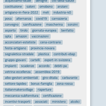
acquistiamo-locale
deroghe
citt-della-salute
costituzione
saloni
omobono
anziani
artigiano-in-fiera-2022
meli
industria-40
posa
alternanza
covid19
carrozzeria
convegno
sanificazione
mascherina
sonzini
asporto
tirolo
giornata-europea
benfatto
opta
amazon
vaccinazioni
acconciatori-estetiste
cena-contrario
festa-artigiano
provincia-novara
segnaletica-stradale
plastica
contributi-ebap
gruppo-giovani
cartelli
export-in-svizzera
impianti
scadenze
accordo
debiti-pa
vetrina-eccellenza
assemblea-2019
albo-gestori-ambientali
giro-ditalia
carburante
settore-lapideo
bonus-famiglia
zona-rossa
italianmakersvillage
riaperture
meccanica-subfornitura
certificazione
incentivi-trasporti
associati
ministero
alcolici