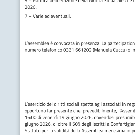
5 – Ratifica deliberazione della Giunta Sindacale che
2026;
7 – Varie ed eventuali.
L’assemblea è convocata in presenza. La partecipazion
numero telefonico 0321 661202 (Manuela Cuccu) o inv
IL PRESID
Michele Giov
L’esercizio dei diritti sociali spetta agli associati in r
opportuno far presente che, prevedibilmente, l’Assembl
16:00 di venerdì 19 giugno 2026, dovendosi presumibil
giugno 2026, di oltre il 50% degli iscritti a Confartig
Statuto per la validità della Assemblea medesima in 