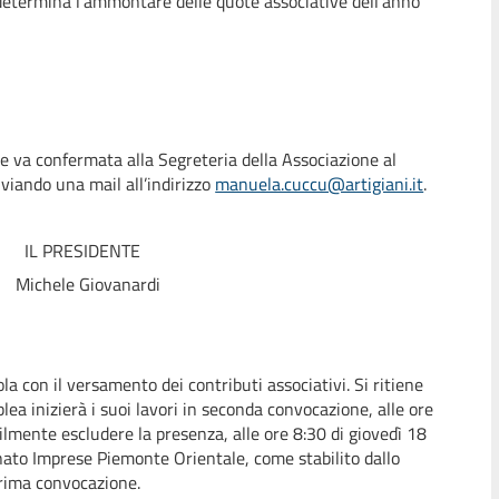
 determina l’ammontare delle quote associative dell’anno
e va confermata alla Segreteria della Associazione al
iando una mail all’indirizzo
manuela.cuccu@artigiani.it
.
ENTE
anardi
egola con il versamento dei contributi associativi. Si ritiene
ea inizierà i suoi lavori in seconda convocazione, alle ore
mente escludere la presenza, alle ore 8:30 di giovedì 18
ianato Imprese Piemonte Orientale, come stabilito dallo
prima convocazione.