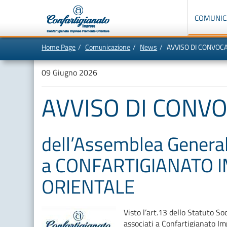
Menù
di
COMUNIC
navigazione
principale:
Home Page
Comunicazione
News
AVVISO DI CONVOC
Vai
In
al
questa
contenuto
pagina:
09 Giugno 2026
principale
Menù
di
navigazione
AVVISO DI CONV
principale
[1]
Ricerca
nel
sito
[2]
dell’Assemblea Generale
Contenuti
principali
[5]
a CONFARTIGIANATO 
Le
ultime
novità
ORIENTALE
da
Confartigianato
[6]
Visto l’art.13 dello Statuto S
associati a Confartigianato I