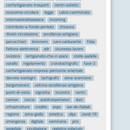
confartigianato-trasporti
centri-estetici
economia-circolare
legge
calcio-camminato
internazionalizzazione
incoming
contributo-a-fondo-perduto
chiusura
divieti-circolazione
eccellenza-artigiana
parrucchieri
brennero
caro-carburante
fsba
fattura-elettronica
adr
sicurezza-lavoro
svizzera
lartigianato-che-ci-piace
stelle-padelle
varallo
regolamento
cronotachigrafo
fase-2
confartigianato-imprese-piemonte-orientale
decreto-sostegni
tachigrafo
zona-arancione
borgomanero
vetrina-eccellenza-artigiana
punti-di-vista
vignetta
incontro
rentri
camion
coccia
autotrasportatori
durc
infrastrutture
credito
expo
we-do-fablab
regione
zona-gialla
estetica
alpa
covid-19
emergenza
digitale
seminario
pmi
ospedale
circolazione
registro-solarium