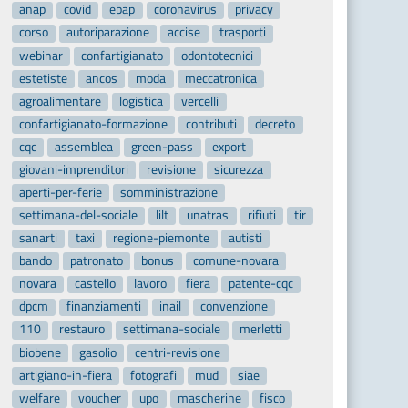
anap
covid
ebap
coronavirus
privacy
corso
autoriparazione
accise
trasporti
webinar
confartigianato
odontotecnici
estetiste
ancos
moda
meccatronica
agroalimentare
logistica
vercelli
confartigianato-formazione
contributi
decreto
cqc
assemblea
green-pass
export
giovani-imprenditori
revisione
sicurezza
aperti-per-ferie
somministrazione
settimana-del-sociale
lilt
unatras
rifiuti
tir
sanarti
taxi
regione-piemonte
autisti
bando
patronato
bonus
comune-novara
novara
castello
lavoro
fiera
patente-cqc
dpcm
finanziamenti
inail
convenzione
110
restauro
settimana-sociale
merletti
biobene
gasolio
centri-revisione
artigiano-in-fiera
fotografi
mud
siae
welfare
voucher
upo
mascherine
fisco