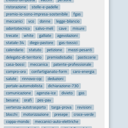
ristorazione
stelle-e-padelle
premio-io-sono-impresa-sostenibile
fgas
meccanici
vco
donne
legge-bilancio
odontotecnico
salvo-meli
cave
misure
trecate
white
galliate
agevolazioni
statale-34
diego-pastore
gas-tossici
calendario
statuto
petizione
mezzi-pesanti
delegato-di-territorio
premiodistudio
pasticcerie
casa-bossi
meccanica
patente-professionale
compro-oro
confartigianato-form
caro-energia
salute
rinnovo-cqc
deduzioni
portale-automobilista
dichiarazione-730
comunicazione
agenzia-ice
divieto
gas
besana
orafi
pes-pav
vertenza-autotrasporto
targa-prova
revisioni
blocchi
motorizzazione
presepe
croce-verde
coppa-mondo
meccanici-auto-elettriche