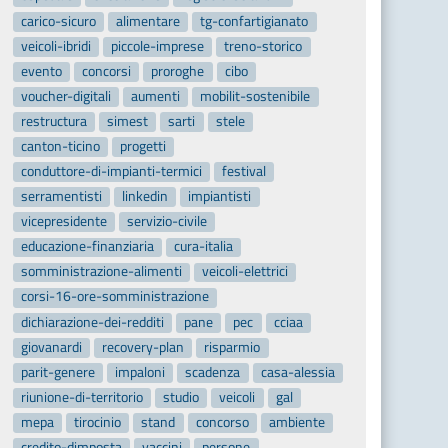
carico-sicuro
alimentare
tg-confartigianato
veicoli-ibridi
piccole-imprese
treno-storico
evento
concorsi
proroghe
cibo
voucher-digitali
aumenti
mobilit-sostenibile
restructura
simest
sarti
stele
canton-ticino
progetti
conduttore-di-impianti-termici
festival
serramentisti
linkedin
impiantisti
vicepresidente
servizio-civile
educazione-finanziaria
cura-italia
somministrazione-alimenti
veicoli-elettrici
corsi-16-ore-somministrazione
dichiarazione-dei-redditi
pane
pec
cciaa
giovanardi
recovery-plan
risparmio
parit-genere
impaloni
scadenza
casa-alessia
riunione-di-territorio
studio
veicoli
gal
mepa
tirocinio
stand
concorso
ambiente
credito-dimposta
vaccini
persone