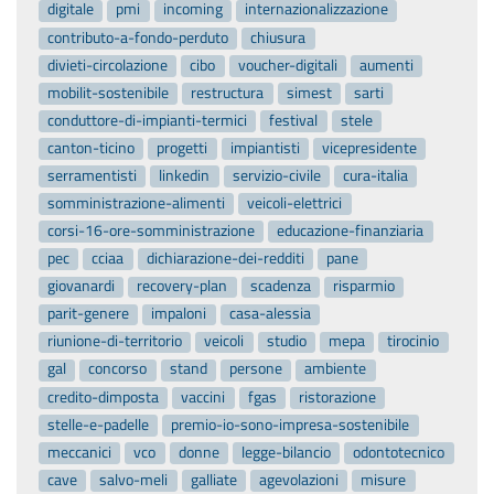
digitale
pmi
incoming
internazionalizzazione
contributo-a-fondo-perduto
chiusura
divieti-circolazione
cibo
voucher-digitali
aumenti
mobilit-sostenibile
restructura
simest
sarti
conduttore-di-impianti-termici
festival
stele
canton-ticino
progetti
impiantisti
vicepresidente
serramentisti
linkedin
servizio-civile
cura-italia
somministrazione-alimenti
veicoli-elettrici
corsi-16-ore-somministrazione
educazione-finanziaria
pec
cciaa
dichiarazione-dei-redditi
pane
giovanardi
recovery-plan
scadenza
risparmio
parit-genere
impaloni
casa-alessia
riunione-di-territorio
veicoli
studio
mepa
tirocinio
gal
concorso
stand
persone
ambiente
credito-dimposta
vaccini
fgas
ristorazione
stelle-e-padelle
premio-io-sono-impresa-sostenibile
meccanici
vco
donne
legge-bilancio
odontotecnico
cave
salvo-meli
galliate
agevolazioni
misure