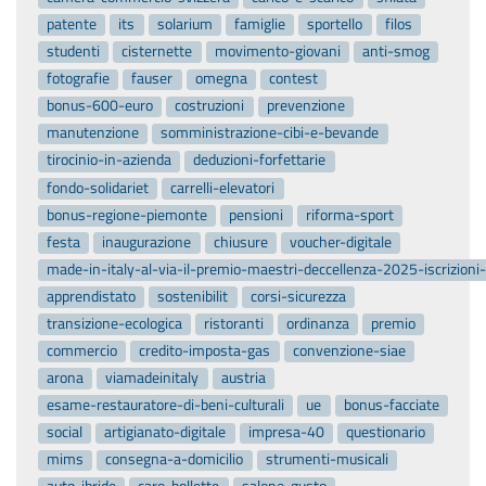
patente
its
solarium
famiglie
sportello
filos
studenti
cisternette
movimento-giovani
anti-smog
fotografie
fauser
omegna
contest
bonus-600-euro
costruzioni
prevenzione
manutenzione
somministrazione-cibi-e-bevande
tirocinio-in-azienda
deduzioni-forfettarie
fondo-solidariet
carrelli-elevatori
bonus-regione-piemonte
pensioni
riforma-sport
festa
inaugurazione
chiusure
voucher-digitale
made-in-italy-al-via-il-premio-maestri-deccellenza-2025-iscrizion
apprendistato
sostenibilit
corsi-sicurezza
transizione-ecologica
ristoranti
ordinanza
premio
commercio
credito-imposta-gas
convenzione-siae
arona
viamadeinitaly
austria
esame-restauratore-di-beni-culturali
ue
bonus-facciate
social
artigianato-digitale
impresa-40
questionario
mims
consegna-a-domicilio
strumenti-musicali