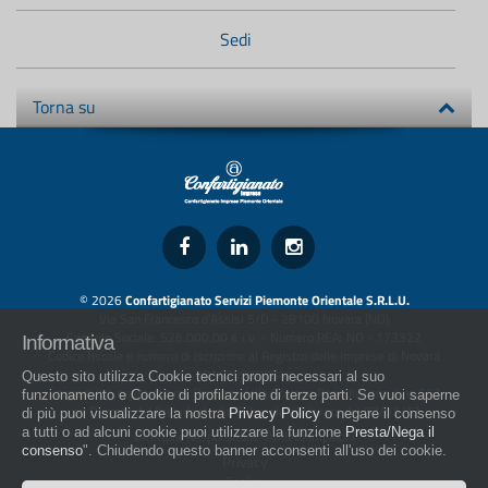
Sedi
Torna su
© 2026
Confartigianato Servizi Piemonte Orientale S.R.L.U.
Via San Francesco d'Assisi 5/D - 28100 Novara (NO)
Capitale Sociale: 526.000,00 € i.v. - Numero REA: NO - 173322
Informativa
Codice fiscale e numero di iscrizione al Registro delle Imprese di Novara
01436930034
Questo sito utilizza Cookie tecnici propri necessari al suo
artigiani.it è registrato nel Registro della Stampa Periodica con il nr. 562
funzionamento e Cookie di profilazione di terze parti. Se vuoi saperne
con Decreto del Presidente del Tribunale di Novara del 07/03/13
di più puoi visualizzare la nostra
Privacy Policy
o negare il consenso
a tutti o ad alcuni cookie puoi utilizzare la funzione
Presta/Nega il
Direttore Responsabile: Amleto Impaloni
consenso
". Chiudendo questo banner acconsenti all'uso dei cookie.
Privacy
Cookie