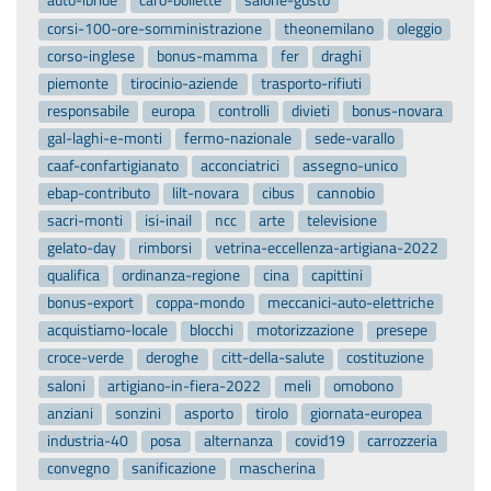
auto-ibride
caro-bollette
salone-gusto
corsi-100-ore-somministrazione
theonemilano
oleggio
corso-inglese
bonus-mamma
fer
draghi
piemonte
tirocinio-aziende
trasporto-rifiuti
responsabile
europa
controlli
divieti
bonus-novara
gal-laghi-e-monti
fermo-nazionale
sede-varallo
caaf-confartigianato
acconciatrici
assegno-unico
ebap-contributo
lilt-novara
cibus
cannobio
sacri-monti
isi-inail
ncc
arte
televisione
gelato-day
rimborsi
vetrina-eccellenza-artigiana-2022
qualifica
ordinanza-regione
cina
capittini
bonus-export
coppa-mondo
meccanici-auto-elettriche
acquistiamo-locale
blocchi
motorizzazione
presepe
croce-verde
deroghe
citt-della-salute
costituzione
saloni
artigiano-in-fiera-2022
meli
omobono
anziani
sonzini
asporto
tirolo
giornata-europea
industria-40
posa
alternanza
covid19
carrozzeria
convegno
sanificazione
mascherina