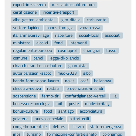
export-in-svizzera
meccanica-subfornitura
certificazione
incentivi-trasporti
albo-gestori-ambientali
giro-ditalia
carburante
settore-lapideo
bonus-famiglia
zona-rossa
italianmakersvillage
riaperture
social-local
associati
ministero
alcolici
fondi
interventi
regolamento-europeo
cosmoprof
shanghai
tasse
comune
bandi
legge-di-bilancio
chiacchierando-con-lautore
gommista
autoriparazioni-sacco
mud-2023
sibo
bando-formazione-lavoro
novit
caaf
bellanova
chiusura-estiva
restaur
prevenzione-incendi
sospensione
fermo-tir
confartigianato-vercelli
lia
benessere-oncologia
mit
poste
made-in-italy
bonus-cultura
food
santiago
acconciatura
gelaterie
nuovo-ospedale
pittori-edili
congedo-parentale
dehors
lilt-vco
stato-emergenza
inps
turismo
formazione-confartigianato
coloriamoci