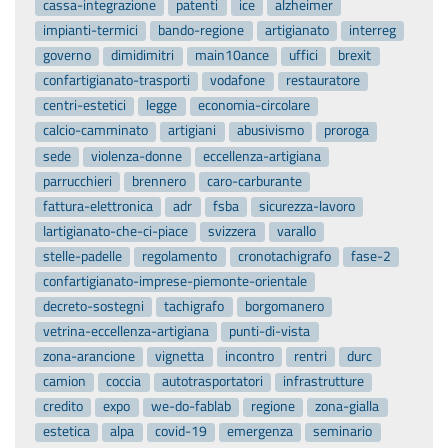
cassa-integrazione
patenti
ice
alzheimer
impianti-termici
bando-regione
artigianato
interreg
governo
dimidimitri
main10ance
uffici
brexit
confartigianato-trasporti
vodafone
restauratore
centri-estetici
legge
economia-circolare
calcio-camminato
artigiani
abusivismo
proroga
sede
violenza-donne
eccellenza-artigiana
parrucchieri
brennero
caro-carburante
fattura-elettronica
adr
fsba
sicurezza-lavoro
lartigianato-che-ci-piace
svizzera
varallo
stelle-padelle
regolamento
cronotachigrafo
fase-2
confartigianato-imprese-piemonte-orientale
decreto-sostegni
tachigrafo
borgomanero
vetrina-eccellenza-artigiana
punti-di-vista
zona-arancione
vignetta
incontro
rentri
durc
camion
coccia
autotrasportatori
infrastrutture
credito
expo
we-do-fablab
regione
zona-gialla
estetica
alpa
covid-19
emergenza
seminario