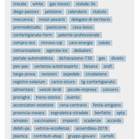
trecate
white
gas-tossici
statale-34
diego-pastore
petizione
calendario
statuto
meccanica
mezzi-pesanti
delegato-di-territorio
premiodistudio
pasticcerie
casa-bossi
confartigianato-form
patente-professionale
compro-oro
rinnovo-cqc
caro-energia
salute
comunicazione
agenzia-ice
deduzioni
portale-automobilista
dichiarazione-730
gas
divieto
pes-pav
vertenza-autotrasporto
besana
orafi
targa-prova
revisioni
ospedale
circolazione
registro-solarium
carico-sicuro
tg-confartigianato
alimentare
veicoli-ibridi
piccole-imprese
concorsi
proroghe
treno-storico
evento
acconciatori-estetiste
cena-contrario
festa-artigiano
provincia-novara
segnaletica-stradale
benfatto
opta
amazon
vaccinazioni
impianti
scadenze
accordo
debiti-pa
vetrina-eccellenza
assemblea-2019
plastica
contributi-ebap
gruppo-giovani
cartelli