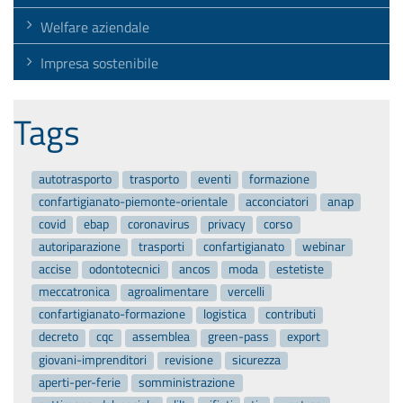
Welfare aziendale
Impresa sostenibile
Tags
autotrasporto
trasporto
eventi
formazione
confartigianato-piemonte-orientale
acconciatori
anap
covid
ebap
coronavirus
privacy
corso
autoriparazione
trasporti
confartigianato
webinar
accise
odontotecnici
ancos
moda
estetiste
meccatronica
agroalimentare
vercelli
confartigianato-formazione
logistica
contributi
decreto
cqc
assemblea
green-pass
export
giovani-imprenditori
revisione
sicurezza
aperti-per-ferie
somministrazione