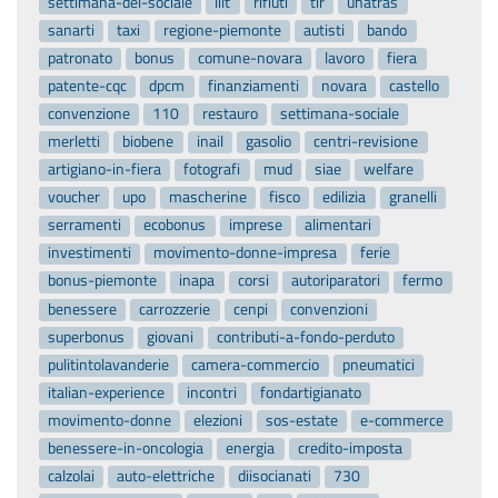
settimana-del-sociale
lilt
rifiuti
tir
unatras
sanarti
taxi
regione-piemonte
autisti
bando
patronato
bonus
comune-novara
lavoro
fiera
patente-cqc
dpcm
finanziamenti
novara
castello
convenzione
110
restauro
settimana-sociale
merletti
biobene
inail
gasolio
centri-revisione
artigiano-in-fiera
fotografi
mud
siae
welfare
voucher
upo
mascherine
fisco
edilizia
granelli
serramenti
ecobonus
imprese
alimentari
investimenti
movimento-donne-impresa
ferie
bonus-piemonte
inapa
corsi
autoriparatori
fermo
benessere
carrozzerie
cenpi
convenzioni
superbonus
giovani
contributi-a-fondo-perduto
pulitintolavanderie
camera-commercio
pneumatici
italian-experience
incontri
fondartigianato
movimento-donne
elezioni
sos-estate
e-commerce
benessere-in-oncologia
energia
credito-imposta
calzolai
auto-elettriche
diisocianati
730