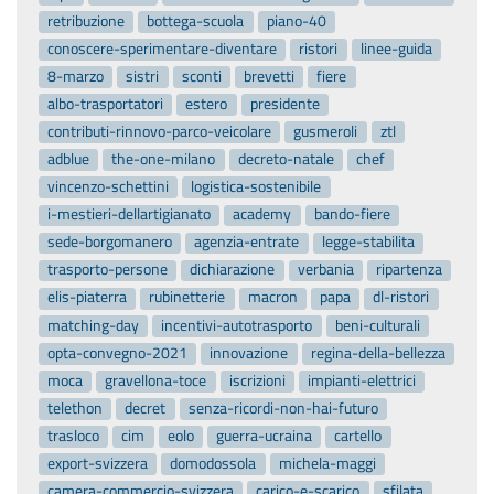
retribuzione
bottega-scuola
piano-40
conoscere-sperimentare-diventare
ristori
linee-guida
8-marzo
sistri
sconti
brevetti
fiere
albo-trasportatori
estero
presidente
contributi-rinnovo-parco-veicolare
gusmeroli
ztl
adblue
the-one-milano
decreto-natale
chef
vincenzo-schettini
logistica-sostenibile
i-mestieri-dellartigianato
academy
bando-fiere
sede-borgomanero
agenzia-entrate
legge-stabilita
trasporto-persone
dichiarazione
verbania
ripartenza
elis-piaterra
rubinetterie
macron
papa
dl-ristori
matching-day
incentivi-autotrasporto
beni-culturali
opta-convegno-2021
innovazione
regina-della-bellezza
moca
gravellona-toce
iscrizioni
impianti-elettrici
telethon
decret
senza-ricordi-non-hai-futuro
trasloco
cim
eolo
guerra-ucraina
cartello
export-svizzera
domodossola
michela-maggi
camera-commercio-svizzera
carico-e-scarico
sfilata