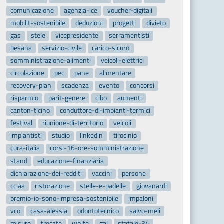
comunicazione
agenzia-ice
voucher-digitali
mobilit-sostenibile
deduzioni
progetti
divieto
gas
stele
vicepresidente
serramentisti
besana
servizio-civile
carico-sicuro
somministrazione-alimenti
veicoli-elettrici
circolazione
pec
pane
alimentare
recovery-plan
scadenza
evento
concorsi
risparmio
parit-genere
cibo
aumenti
canton-ticino
conduttore-di-impianti-termici
festival
riunione-di-territorio
veicoli
impiantisti
studio
linkedin
tirocinio
cura-italia
corsi-16-ore-somministrazione
stand
educazione-finanziaria
dichiarazione-dei-redditi
vaccini
persone
cciaa
ristorazione
stelle-e-padelle
giovanardi
premio-io-sono-impresa-sostenibile
impaloni
vco
casa-alessia
odontotecnico
salvo-meli
misure
trecate
white
gal
statale-34