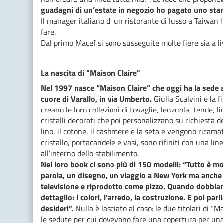
guadagni di un’estate in negozio ho pagato uno stan
Il manager italiano di un ristorante di lusso a Taiwan 
fare.
Dal primo Macef si sono susseguite molte fiere sia a li
La nascita di "Maison Claire"
Nel 1997 nasce “Maison Claire” che oggi ha la sede
cuore di Varallo, in via Umberto.
Giulia Scalvini e la 
creano le loro collezioni di tovaglie, lenzuola, tende, 
cristalli decorati che poi personalizzano su richiesta de
lino, il cotone, il cashmere e la seta e vengono ricamat
cristallo, portacandele e vasi, sono rifiniti con una li
all’interno dello stabilimento.
Nel loro book ci sono più di 150 modelli: “Tutto è mo
parola, un disegno, un viaggio a New York ma anche 
televisione e riprodotto come pizzo. Quando dobbiam
dettaglio: i colori, l’arredo, la costruzione. E poi pa
desideri”.
Nulla è lasciato al caso: le due titolari di 
le sedute per cui dovevano fare una copertura per una