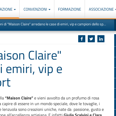
AZIONE
CONVENZIONI
FORMAZIONE
ASSOCIAZIONE
M
I
ni di "Maison Claire" arredano le case di emiri, vip e campioni dello sport
u
d
o
r
p
p
n
s
c
aison Claire"
 emiri, vip e
ort
lla
“Maison Claire”
e vieni avvolto da un profumo di rosa
fa capire di essere in un mondo speciale, dove le tovaglie, i
 le lenzuola sono creazioni uniche, nate da passione, gusto e
one all’eccellenza artigiana. E infatti
Giulia Scalvini e Clara