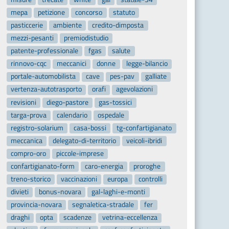
mepa
petizione
concorso
statuto
pasticcerie
ambiente
credito-dimposta
mezzi-pesanti
premiodistudio
patente-professionale
fgas
salute
rinnovo-cqc
meccanici
donne
legge-bilancio
portale-automobilista
cave
pes-pav
galliate
vertenza-autotrasporto
orafi
agevolazioni
revisioni
diego-pastore
gas-tossici
targa-prova
calendario
ospedale
registro-solarium
casa-bossi
tg-confartigianato
meccanica
delegato-di-territorio
veicoli-ibridi
compro-oro
piccole-imprese
confartigianato-form
caro-energia
proroghe
treno-storico
vaccinazioni
europa
controlli
divieti
bonus-novara
gal-laghi-e-monti
provincia-novara
segnaletica-stradale
fer
draghi
opta
scadenze
vetrina-eccellenza