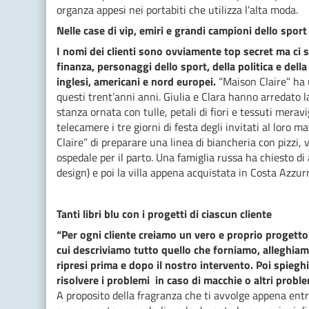
organza appesi nei portabiti che utilizza l’alta moda.
Nelle case di vip, emiri e grandi campioni dello sport
I nomi dei clienti sono ovviamente top secret ma ci so
finanza, personaggi dello sport, della politica e della 
inglesi, americani e nord europei.
“Maison Claire” ha u
questi trent’anni anni. Giulia e Clara hanno arredato l
stanza ornata con tulle, petali di fiori e tessuti merav
telecamere i tre giorni di festa degli invitati al lor
Claire” di preparare una linea di biancheria con pizzi, 
ospedale per il parto. Una famiglia russa ha chiesto di 
design) e poi la villa appena acquistata in Costa Azzur
Tanti libri blu con i progetti di ciascun cliente
“Per ogni cliente creiamo un vero e proprio progetto –
cui descriviamo tutto quello che forniamo, alleghiamo 
ripresi prima e dopo il nostro intervento. Poi spieg
risolvere i problemi in caso di macchie o altri proble
A proposito della fragranza che ti avvolge appena entr