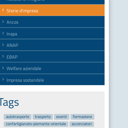
Storie d'impresa
Ancos
Inapa
ANAP
EBAP
Welfare aziendale
Impresa sostenibile
Tags
autotrasporto
trasporto
eventi
formazione
confartigianato-piemonte-orientale
acconciatori