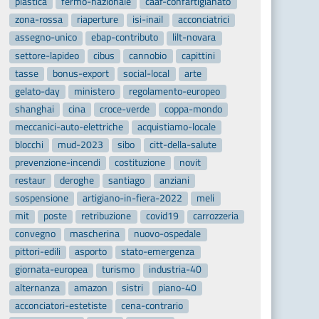
plastica
fermo-nazionale
caaf-confartigianato
zona-rossa
riaperture
isi-inail
acconciatrici
assegno-unico
ebap-contributo
lilt-novara
settore-lapideo
cibus
cannobio
capittini
tasse
bonus-export
social-local
arte
gelato-day
ministero
regolamento-europeo
shanghai
cina
croce-verde
coppa-mondo
meccanici-auto-elettriche
acquistiamo-locale
blocchi
mud-2023
sibo
citt-della-salute
prevenzione-incendi
costituzione
novit
restaur
deroghe
santiago
anziani
sospensione
artigiano-in-fiera-2022
meli
mit
poste
retribuzione
covid19
carrozzeria
convegno
mascherina
nuovo-ospedale
pittori-edili
asporto
stato-emergenza
giornata-europea
turismo
industria-40
alternanza
amazon
sistri
piano-40
acconciatori-estetiste
cena-contrario