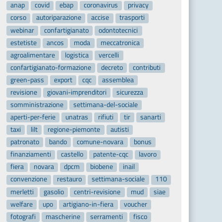
anap
covid
ebap
coronavirus
privacy
corso
autoriparazione
accise
trasporti
webinar
confartigianato
odontotecnici
estetiste
ancos
moda
meccatronica
agroalimentare
logistica
vercelli
confartigianato-formazione
decreto
contributi
green-pass
export
cqc
assemblea
revisione
giovani-imprenditori
sicurezza
somministrazione
settimana-del-sociale
aperti-per-ferie
unatras
rifiuti
tir
sanarti
taxi
lilt
regione-piemonte
autisti
patronato
bando
comune-novara
bonus
finanziamenti
castello
patente-cqc
lavoro
fiera
novara
dpcm
biobene
inail
convenzione
restauro
settimana-sociale
110
merletti
gasolio
centri-revisione
mud
siae
welfare
upo
artigiano-in-fiera
voucher
fotografi
mascherine
serramenti
fisco