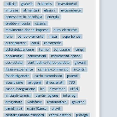
edilizia
granelli
ecobonus
investimenti
imprese
alimentari
elezioni
e-commerce
benessere-in-oncologia
energia
credito-imposta
calzolai
movimento-donne-impresa
auto-elettriche
ferie
bonus-piemonte
inapa
superbonus
autoriparatori
corsi
carrozzerie
pulitintolavanderie
fermo
benessere
cenpi
pneumatici
convenzioni
movimento-donne
sos-estate
contributi-a-fondo-perduto
giovani
italian-experience
camera-commercio
incontri
fondartigianato
calcio-camminato
patenti
abusivismo
artigiani
diisocianati
730
cassa-integrazione
ice
alzheimer
uffici
impianti-termici
bando-regione
interreg
artigianato
vodafone
restauratore
governo
dimidimitri
main10ance
brexit
confartigianato-trasporti
centri-estetici
proroga