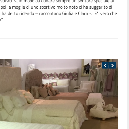
i stiratura in modo da donare sempre un sentore speciale ai
poi la moglie di uno sportivo molto noto ci ha suggerito di
ci ha detto ridendo – raccontano Giulia e Clara -. E’ vero che
”.