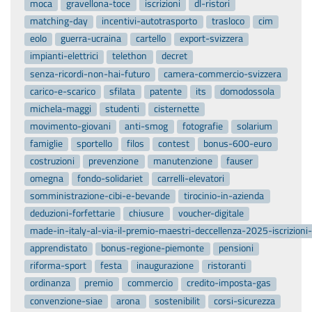
moca
gravellona-toce
iscrizioni
dl-ristori
matching-day
incentivi-autotrasporto
trasloco
cim
eolo
guerra-ucraina
cartello
export-svizzera
impianti-elettrici
telethon
decret
senza-ricordi-non-hai-futuro
camera-commercio-svizzera
carico-e-scarico
sfilata
patente
its
domodossola
michela-maggi
studenti
cisternette
movimento-giovani
anti-smog
fotografie
solarium
famiglie
sportello
filos
contest
bonus-600-euro
costruzioni
prevenzione
manutenzione
fauser
omegna
fondo-solidariet
carrelli-elevatori
somministrazione-cibi-e-bevande
tirocinio-in-azienda
deduzioni-forfettarie
chiusure
voucher-digitale
made-in-italy-al-via-il-premio-maestri-deccellenza-2025-iscrizion
apprendistato
bonus-regione-piemonte
pensioni
riforma-sport
festa
inaugurazione
ristoranti
ordinanza
premio
commercio
credito-imposta-gas
convenzione-siae
arona
sostenibilit
corsi-sicurezza