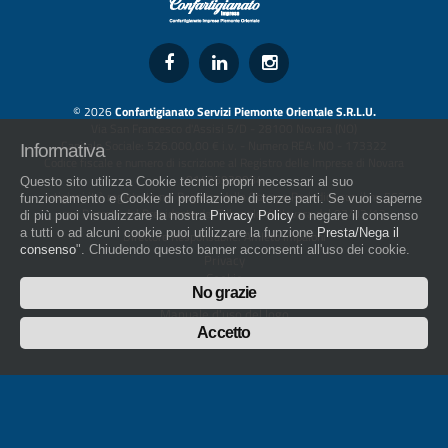
© 2026
Confartigianato Servizi Piemonte Orientale S.R.L.U.
Via San Francesco d'Assisi 5/D - 28100 Novara (NO)
Capitale Sociale: 526.000,00 € i.v. - Numero REA: NO - 173322
Informativa
Codice fiscale e numero di iscrizione al Registro delle Imprese di Novara
01436930034
Questo sito utilizza Cookie tecnici propri necessari al suo
artigiani.it è registrato nel Registro della Stampa Periodica con il nr. 562
funzionamento e Cookie di profilazione di terze parti. Se vuoi saperne
con Decreto del Presidente del Tribunale di Novara del 07/03/13
di più puoi visualizzare la nostra
Privacy Policy
o negare il consenso
a tutti o ad alcuni cookie puoi utilizzare la funzione
Presta/Nega il
Direttore Responsabile: Amleto Impaloni
consenso
". Chiudendo questo banner acconsenti all'uso dei cookie.
Privacy
Cookie
No grazie
Whistleblowing
Manuale d'uso del logo
Policy sulla Parità di genere
Accetto