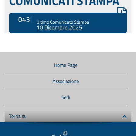
COMUNICATI STAMPA
043
Ultimo Comunicato Stampa
10 Dicembre 2025
Menù
di
navigazione
Home Page
secondario:
Associazione
Sedi
Torna su