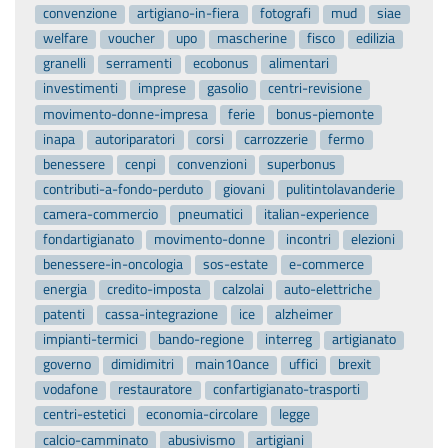
convenzione
artigiano-in-fiera
fotografi
mud
siae
welfare
voucher
upo
mascherine
fisco
edilizia
granelli
serramenti
ecobonus
alimentari
investimenti
imprese
gasolio
centri-revisione
movimento-donne-impresa
ferie
bonus-piemonte
inapa
autoriparatori
corsi
carrozzerie
fermo
benessere
cenpi
convenzioni
superbonus
contributi-a-fondo-perduto
giovani
pulitintolavanderie
camera-commercio
pneumatici
italian-experience
fondartigianato
movimento-donne
incontri
elezioni
benessere-in-oncologia
sos-estate
e-commerce
energia
credito-imposta
calzolai
auto-elettriche
patenti
cassa-integrazione
ice
alzheimer
impianti-termici
bando-regione
interreg
artigianato
governo
dimidimitri
main10ance
uffici
brexit
vodafone
restauratore
confartigianato-trasporti
centri-estetici
economia-circolare
legge
calcio-camminato
abusivismo
artigiani