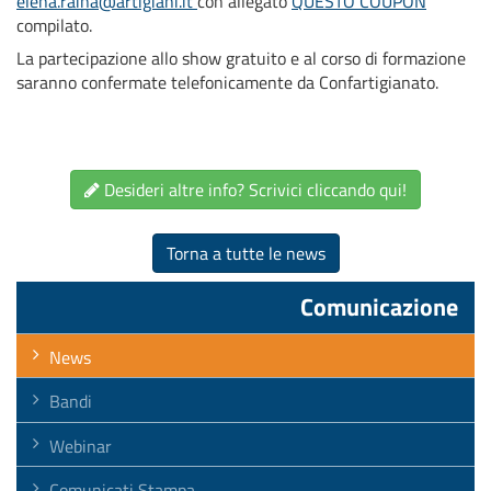
elena.raina@artigiani.it
con allegato
QUESTO COUPON
compilato.
La partecipazione allo show gratuito e al corso di formazione
saranno confermate telefonicamente da Confartigianato.
Desideri altre info? Scrivici cliccando qui!
Torna a tutte le news
Comunicazione
News
Bandi
Webinar
Comunicati Stampa