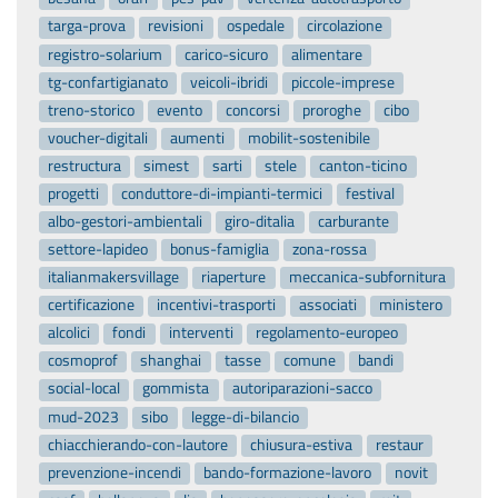
targa-prova
revisioni
ospedale
circolazione
registro-solarium
carico-sicuro
alimentare
tg-confartigianato
veicoli-ibridi
piccole-imprese
treno-storico
evento
concorsi
proroghe
cibo
voucher-digitali
aumenti
mobilit-sostenibile
restructura
simest
sarti
stele
canton-ticino
progetti
conduttore-di-impianti-termici
festival
albo-gestori-ambientali
giro-ditalia
carburante
settore-lapideo
bonus-famiglia
zona-rossa
italianmakersvillage
riaperture
meccanica-subfornitura
certificazione
incentivi-trasporti
associati
ministero
alcolici
fondi
interventi
regolamento-europeo
cosmoprof
shanghai
tasse
comune
bandi
social-local
gommista
autoriparazioni-sacco
mud-2023
sibo
legge-di-bilancio
chiacchierando-con-lautore
chiusura-estiva
restaur
prevenzione-incendi
bando-formazione-lavoro
novit