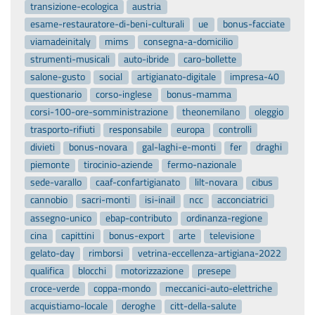
transizione-ecologica
austria
esame-restauratore-di-beni-culturali
ue
bonus-facciate
viamadeinitaly
mims
consegna-a-domicilio
strumenti-musicali
auto-ibride
caro-bollette
salone-gusto
social
artigianato-digitale
impresa-40
questionario
corso-inglese
bonus-mamma
corsi-100-ore-somministrazione
theonemilano
oleggio
trasporto-rifiuti
responsabile
europa
controlli
divieti
bonus-novara
gal-laghi-e-monti
fer
draghi
piemonte
tirocinio-aziende
fermo-nazionale
sede-varallo
caaf-confartigianato
lilt-novara
cibus
cannobio
sacri-monti
isi-inail
ncc
acconciatrici
assegno-unico
ebap-contributo
ordinanza-regione
cina
capittini
bonus-export
arte
televisione
gelato-day
rimborsi
vetrina-eccellenza-artigiana-2022
qualifica
blocchi
motorizzazione
presepe
croce-verde
coppa-mondo
meccanici-auto-elettriche
acquistiamo-locale
deroghe
citt-della-salute