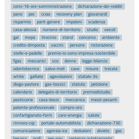
corsi-16-ore-somministrazione
dichiarazione-dei-redditi
pane
pec
cciaa
recovery-plan
giovanardi
risparmio
parit-genere
impaloni
scadenza
casa-alessia
riunione-di-territorio
studio
veicoli
gal
mepa
tirocinio
stand
concorso
ambiente
credito-dimposta
vaccini
persone
ristorazione
stelle-e-padelle
premio-io-sono-impresa-sostenibile
fgas
meccanici
vco
donne
legge-bilancio
odontotecnico
salvo-meli
cave
misure
trecate
white
galliate
agevolazioni
statale-34
diego-pastore
gas-tossici
statuto
petizione
calendario
delegato-di-territorio
premiodistudio
pasticcerie
casa-bossi
meccanica
mezzi-pesanti
patente-professionale
compro-oro
confartigianato-form
caro-energia
salute
rinnovo-cqc
portale-automobilista
dichiarazione-730
comunicazione
agenzia-ice
deduzioni
divieto
gas
besana
orafi
pes-pav
vertenza-autotrasporto