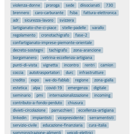
violenza-donne
proroga
sede
diisocianati
730
brennero
caro-carburante
fsba
fattura-elettronica
adr
sicurezza-lavoro
svizzera
lartigianato-che-ci-piace
stelle-padelle
varallo
regolamento
cronotachigrafo
fase-2
confartigianato-imprese-piemonte-orientale
decreto-sostegni
tachigrafo
zona-arancione
borgomanero
vetrina-eccellenza-artigiana
punti-di-vista
vignetta
incontro
rentri
camion
coccia
autotrasportatori
durc
infrastrutture
credito
expo
we-do-fablab
regione
zona-gialla
estetica
alpa
covid-19
emergenza
digitale
seminario
pmi
internazionalizzazione
incoming
contributo-a-fondo-perduto
chiusura
divieti-circolazione
parrucchieri
eccellenza-artigiana
linkedin
impiantisti
vicepresidente
serramentisti
servizio-civile
educazione-finanziaria
cura-italia
somministrazione-alimenti
veicoli-elettrici