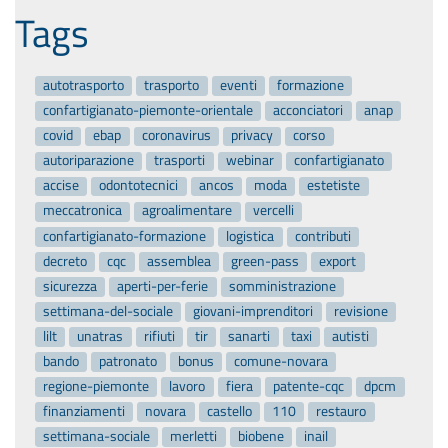
Tags
autotrasporto
trasporto
eventi
formazione
confartigianato-piemonte-orientale
acconciatori
anap
covid
ebap
coronavirus
privacy
corso
autoriparazione
trasporti
webinar
confartigianato
accise
odontotecnici
ancos
moda
estetiste
meccatronica
agroalimentare
vercelli
confartigianato-formazione
logistica
contributi
decreto
cqc
assemblea
green-pass
export
sicurezza
aperti-per-ferie
somministrazione
settimana-del-sociale
giovani-imprenditori
revisione
lilt
unatras
rifiuti
tir
sanarti
taxi
autisti
bando
patronato
bonus
comune-novara
regione-piemonte
lavoro
fiera
patente-cqc
dpcm
finanziamenti
novara
castello
110
restauro
settimana-sociale
merletti
biobene
inail