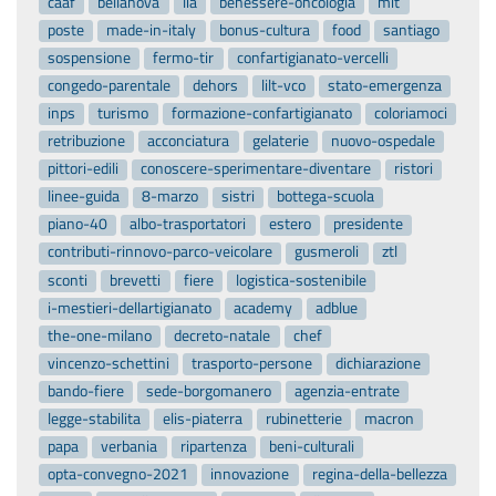
caaf
bellanova
lia
benessere-oncologia
mit
poste
made-in-italy
bonus-cultura
food
santiago
sospensione
fermo-tir
confartigianato-vercelli
congedo-parentale
dehors
lilt-vco
stato-emergenza
inps
turismo
formazione-confartigianato
coloriamoci
retribuzione
acconciatura
gelaterie
nuovo-ospedale
pittori-edili
conoscere-sperimentare-diventare
ristori
linee-guida
8-marzo
sistri
bottega-scuola
piano-40
albo-trasportatori
estero
presidente
contributi-rinnovo-parco-veicolare
gusmeroli
ztl
sconti
brevetti
fiere
logistica-sostenibile
i-mestieri-dellartigianato
academy
adblue
the-one-milano
decreto-natale
chef
vincenzo-schettini
trasporto-persone
dichiarazione
bando-fiere
sede-borgomanero
agenzia-entrate
legge-stabilita
elis-piaterra
rubinetterie
macron
papa
verbania
ripartenza
beni-culturali
opta-convegno-2021
innovazione
regina-della-bellezza