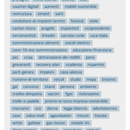
conduttore-di-impianti-termici
festival
stele
canton-ticino
progetti
impiantisti
vicepresidente
serramentisti
linkedin
servizio-civile
cura-italia
somministrazione-alimenti
veicoli-elettrici
corsi-16-ore-somministrazione
educazione-finanziaria
pec
cciaa
dichiarazione-dei-redditi
pane
giovanardi
recovery-plan
scadenza
risparmio
parit-genere
impaloni
casa-alessia
riunione-di-territorio
veicoli
studio
mepa
tirocinio
gal
concorso
stand
persone
ambiente
credito-dimposta
vaccini
fgas
ristorazione
stelle-e-padelle
premio-io-sono-impresa-sostenibile
meccanici
vco
donne
legge-bilancio
odontotecnico
cave
salvo-meli
agevolazioni
misure
trecate
white
galliate
gas-tossici
statale-34
diego-pastore
petizione
calendario
statuto
meccanica
mezzi-pesanti
delegato-di-territorio