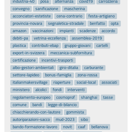
acconciatori-estetiste
cena-contrario
festa-artigiano
provincia-novara
segnaletica-stradale
benfatto
opta
amazon
vaccinazioni
impianti
scadenze
accordo
debiti-pa
vetrina-eccellenza
assemblea-2019
plastica
contributi-ebap
gruppo-giovani
cartelli
export-in-svizzera
meccanica-subfornitura
certificazione
incentivi-trasporti
albo-gestori-ambientali
giro-ditalia
carburante
settore-lapideo
bonus-famiglia
zona-rossa
italianmakersvillage
riaperture
social-local
associati
ministero
alcolici
fondi
interventi
regolamento-europeo
cosmoprof
shanghai
tasse
comune
bandi
legge-di-bilancio
chiacchierando-con-lautore
gommista
autoriparazioni-sacco
mud-2023
sibo
bando-formazione-lavoro
novit
caaf
bellanova
chiusura-estiva
restaur
prevenzione-incendi
sospensione
fermo-tir
confartigianato-vercelli
lia