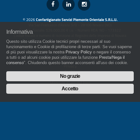
© 2026
Confartigianato Servizi Piemonte Orientale S.R.L.U.
Via San Francesco d'Assisi 5/D - 28100 Novara (NO)
Capitale Sociale: 526.000,00 € i.v. - Numero REA: NO - 173322
Codice fiscale e numero di iscrizione al Registro delle Imprese di Novara
01436930034
artigiani.it è registrato nel Registro della Stampa Periodica con il nr. 562
Informativa
con Decreto del Presidente del Tribunale di Novara del 07/03/13
Questo sito utilizza Cookie tecnici propri necessari al suo
Direttore Responsabile: Amleto Impaloni
funzionamento e Cookie di profilazione di terze parti. Se vuoi saperne
Privacy
di più puoi visualizzare la nostra
Privacy Policy
o negare il consenso
Cookie
a tutti o ad alcuni cookie puoi utilizzare la funzione
Presta/Nega il
Whistleblowing
consenso
". Chiudendo questo banner acconsenti all'uso dei cookie.
Manuale d'uso del logo
Policy sulla Parità di genere
No grazie
Accetto