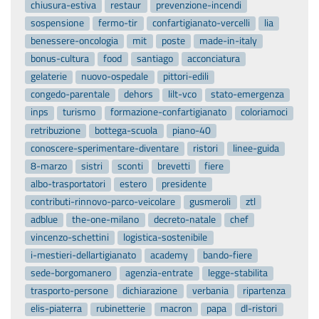
benessere-oncologia
mit
poste
made-in-italy
bonus-cultura
food
santiago
acconciatura
gelaterie
nuovo-ospedale
pittori-edili
congedo-parentale
dehors
lilt-vco
stato-emergenza
inps
turismo
formazione-confartigianato
coloriamoci
retribuzione
bottega-scuola
piano-40
conoscere-sperimentare-diventare
ristori
linee-guida
8-marzo
sistri
sconti
brevetti
fiere
albo-trasportatori
estero
presidente
contributi-rinnovo-parco-veicolare
gusmeroli
ztl
adblue
the-one-milano
decreto-natale
chef
vincenzo-schettini
logistica-sostenibile
i-mestieri-dellartigianato
academy
bando-fiere
sede-borgomanero
agenzia-entrate
legge-stabilita
trasporto-persone
dichiarazione
verbania
ripartenza
elis-piaterra
rubinetterie
macron
papa
dl-ristori
matching-day
incentivi-autotrasporto
beni-culturali
opta-convegno-2021
innovazione
regina-della-bellezza