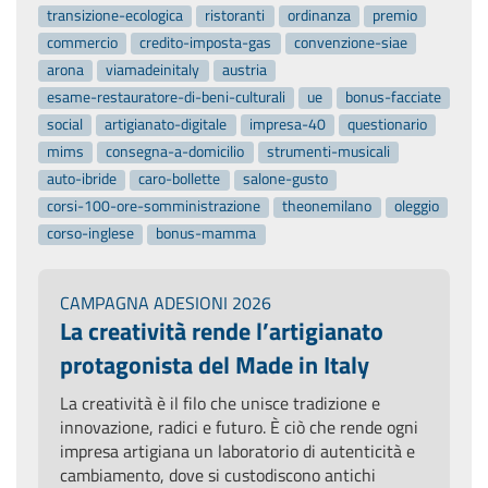
arona
viamadeinitaly
austria
esame-restauratore-di-beni-culturali
ue
bonus-facciate
social
artigianato-digitale
impresa-40
questionario
mims
consegna-a-domicilio
strumenti-musicali
auto-ibride
caro-bollette
salone-gusto
corsi-100-ore-somministrazione
theonemilano
oleggio
corso-inglese
bonus-mamma
CAMPAGNA ADESIONI 2026
La creatività rende l’artigianato
protagonista del Made in Italy
La creatività è il filo che unisce tradizione e
innovazione, radici e futuro. È ciò che rende ogni
impresa artigiana un laboratorio di autenticità e
cambiamento, dove si custodiscono antichi
mestieri e si sperimentano nuove tecnologie. È
questa sinergia che fa dell’artigianato uno dei