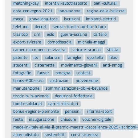
moca
gravellona-toce
iscrizioni
impianti-elettrici
telethon
decret
senza-ricordi-non-hai-futuro
trasloco
cim
eolo
guerra-ucraina
cartello
export-svizzera
domodossola
michela-maggi
camera-commercio-svizzera
carico-e-scarico
sfilata
patente
its
solarium
famiglie
sportello
filos
studenti
cisternette
movimento-giovani
anti-smog
fotografie
fauser
omegna
contest
bonus-600-euro
costruzioni
prevenzione
manutenzione
somministrazione-cibi-e-bevande
tirocinio-in-azienda
deduzioni-forfettarie
fondo-solidariet
carrelli-elevatori
bonus-regione-piemonte
pensioni
riforma-sport
festa
inaugurazione
chiusure
voucher-digitale
made-in-italy-al-via-il-premio-maestri-deccellenza-2025-iscrizion
apprendistato
sostenibilit
corsi-sicurezza
transizione-ecologica
ristoranti
ordinanza
premio
commercio
credito-imposta-gas
convenzione-siae