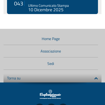
Menù
di
navigazione
Home Page
secondario:
Associazione
Sedi
Torna su