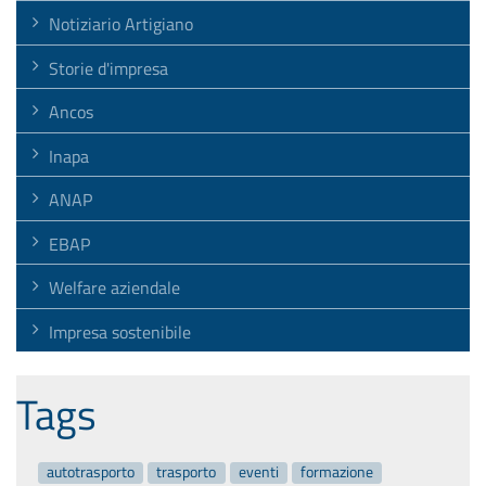
Storie d'impresa
Ancos
Inapa
ANAP
EBAP
Welfare aziendale
Impresa sostenibile
Tags
autotrasporto
trasporto
eventi
formazione
confartigianato-piemonte-orientale
acconciatori
anap
covid
ebap
coronavirus
privacy
corso