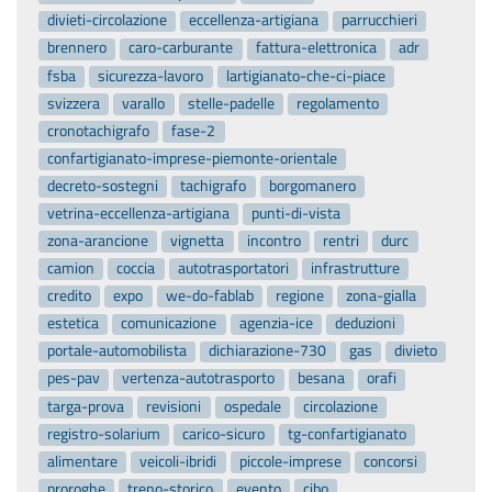
fsba
sicurezza-lavoro
lartigianato-che-ci-piace
svizzera
varallo
stelle-padelle
regolamento
cronotachigrafo
fase-2
confartigianato-imprese-piemonte-orientale
decreto-sostegni
tachigrafo
borgomanero
vetrina-eccellenza-artigiana
punti-di-vista
zona-arancione
vignetta
incontro
rentri
durc
camion
coccia
autotrasportatori
infrastrutture
credito
expo
we-do-fablab
regione
zona-gialla
estetica
comunicazione
agenzia-ice
deduzioni
portale-automobilista
dichiarazione-730
gas
divieto
pes-pav
vertenza-autotrasporto
besana
orafi
targa-prova
revisioni
ospedale
circolazione
registro-solarium
carico-sicuro
tg-confartigianato
alimentare
veicoli-ibridi
piccole-imprese
concorsi
proroghe
treno-storico
evento
cibo
voucher-digitali
aumenti
mobilit-sostenibile
restructura
simest
sarti