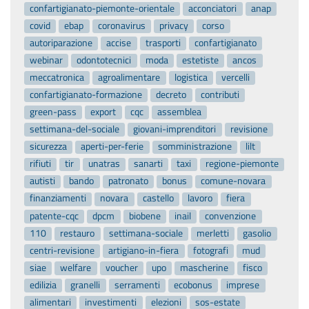
autoriparazione
accise
trasporti
confartigianato
webinar
odontotecnici
moda
estetiste
ancos
meccatronica
agroalimentare
logistica
vercelli
confartigianato-formazione
decreto
contributi
green-pass
export
cqc
assemblea
settimana-del-sociale
giovani-imprenditori
revisione
sicurezza
aperti-per-ferie
somministrazione
lilt
rifiuti
tir
unatras
sanarti
taxi
regione-piemonte
autisti
bando
patronato
bonus
comune-novara
finanziamenti
novara
castello
lavoro
fiera
patente-cqc
dpcm
biobene
inail
convenzione
110
restauro
settimana-sociale
merletti
gasolio
centri-revisione
artigiano-in-fiera
fotografi
mud
siae
welfare
voucher
upo
mascherine
fisco
edilizia
granelli
serramenti
ecobonus
imprese
alimentari
investimenti
elezioni
sos-estate
e-commerce
benessere-in-oncologia
energia
credito-imposta
calzolai
auto-elettriche