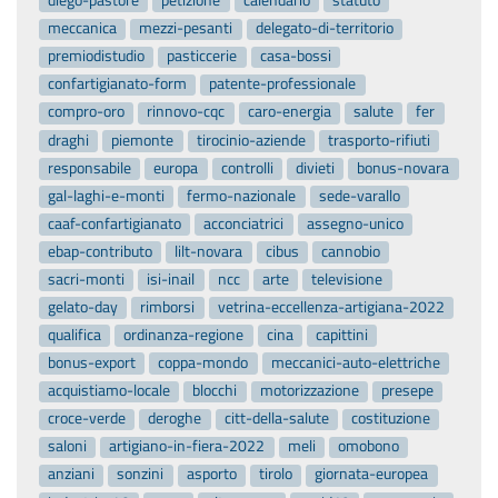
premiodistudio
pasticcerie
casa-bossi
confartigianato-form
patente-professionale
compro-oro
rinnovo-cqc
caro-energia
salute
fer
draghi
piemonte
tirocinio-aziende
trasporto-rifiuti
responsabile
europa
controlli
divieti
bonus-novara
gal-laghi-e-monti
fermo-nazionale
sede-varallo
caaf-confartigianato
acconciatrici
assegno-unico
ebap-contributo
lilt-novara
cibus
cannobio
sacri-monti
isi-inail
ncc
arte
televisione
gelato-day
rimborsi
vetrina-eccellenza-artigiana-2022
qualifica
ordinanza-regione
cina
capittini
bonus-export
coppa-mondo
meccanici-auto-elettriche
acquistiamo-locale
blocchi
motorizzazione
presepe
croce-verde
deroghe
citt-della-salute
costituzione
saloni
artigiano-in-fiera-2022
meli
omobono
anziani
sonzini
asporto
tirolo
giornata-europea
industria-40
posa
alternanza
covid19
carrozzeria
convegno
sanificazione
mascherina