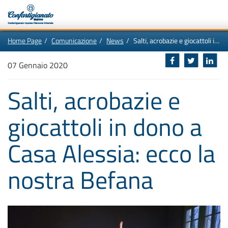
Vai
In
Home Page
Comunicazione
News
Salti, acrobazie e giocattoli in dono a Casa Alessia: ecco la nostra Befana
al
questa
contenuto
pagina:
Motore
principale
Menù
di
07 Gennaio 2020
di
navigazione
ricerca
principale
[1]
Salti, acrobazie e
Ricerca
nel
sito
giocattoli in dono a
[2]
Contenuti
principali
[5]
Casa Alessia: ecco la
Le
ultime
novità
da
nostra Befana
Confartigianato
[6]