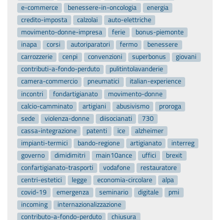
movimento-donne-impresa
ferie
bonus-piemonte
inapa
corsi
autoriparatori
fermo
benessere
carrozzerie
cenpi
convenzioni
superbonus
giovani
contributi-a-fondo-perduto
pulitintolavanderie
camera-commercio
pneumatici
italian-experience
incontri
fondartigianato
movimento-donne
calcio-camminato
artigiani
abusivismo
proroga
sede
violenza-donne
diisocianati
730
cassa-integrazione
patenti
ice
alzheimer
impianti-termici
bando-regione
artigianato
interreg
governo
dimidimitri
main10ance
uffici
brexit
confartigianato-trasporti
vodafone
restauratore
centri-estetici
legge
economia-circolare
alpa
covid-19
emergenza
seminario
digitale
pmi
incoming
internazionalizzazione
contributo-a-fondo-perduto
chiusura
divieti-circolazione
eccellenza-artigiana
parrucchieri
brennero
caro-carburante
fattura-elettronica
adr