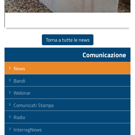
Torna a tutte le news
Comunicazione
News
Bandi
Webinar
Comunicati Stampa
Radio
InterregNews
Notiziario Artigiano