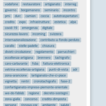
vodafone
restauratore
artigianato
interreg
governo
borgomanero
seminario
incontro
pmi
durc
camion
coccia
autotrasportatori
credito
expo
infrastrutture
estetica
alpa
covid-19
emergenza
digitale
sicurezza-lavoro
incoming
svizzera
internazionalizzazione
contributo-a-fondo-perduto
varallo
stelle-padelle
chiusura
divieti-circolazione
regolamento
parrucchieri
eccellenza-artigiana
brennero
tachigrafo
caro-carburante
fsba
fattura-elettronica
vetrina-eccellenza-artigiana
punti-di-vista
adr
zona-arancione
lartigianato-che-ci-piace
vignetta
rentri
cronotachigrafo
fase-2
confartigianato-imprese-piemonte-orientale
we-do-fablab
regione
decreto-sostegni
zona-gialla
concorso
credito-dimposta
persone
rinnovo-cqc
ambiente
salute