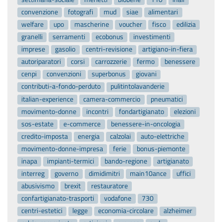
convenzione
fotografi
mud
siae
alimentari
welfare
upo
mascherine
voucher
fisco
edilizia
granelli
serramenti
ecobonus
investimenti
imprese
gasolio
centri-revisione
artigiano-in-fiera
autoriparatori
corsi
carrozzerie
fermo
benessere
cenpi
convenzioni
superbonus
giovani
contributi-a-fondo-perduto
pulitintolavanderie
italian-experience
camera-commercio
pneumatici
movimento-donne
incontri
fondartigianato
elezioni
sos-estate
e-commerce
benessere-in-oncologia
credito-imposta
energia
calzolai
auto-elettriche
movimento-donne-impresa
ferie
bonus-piemonte
inapa
impianti-termici
bando-regione
artigianato
interreg
governo
dimidimitri
main10ance
uffici
abusivismo
brexit
restauratore
confartigianato-trasporti
vodafone
730
centri-estetici
legge
economia-circolare
alzheimer