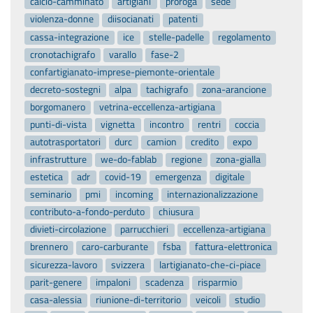
calcio-camminato
artigiani
proroga
sede
violenza-donne
diisocianati
patenti
cassa-integrazione
ice
stelle-padelle
regolamento
cronotachigrafo
varallo
fase-2
confartigianato-imprese-piemonte-orientale
decreto-sostegni
alpa
tachigrafo
zona-arancione
borgomanero
vetrina-eccellenza-artigiana
punti-di-vista
vignetta
incontro
rentri
coccia
autotrasportatori
durc
camion
credito
expo
infrastrutture
we-do-fablab
regione
zona-gialla
estetica
adr
covid-19
emergenza
digitale
seminario
pmi
incoming
internazionalizzazione
contributo-a-fondo-perduto
chiusura
divieti-circolazione
parrucchieri
eccellenza-artigiana
brennero
caro-carburante
fsba
fattura-elettronica
sicurezza-lavoro
svizzera
lartigianato-che-ci-piace
parit-genere
impaloni
scadenza
risparmio
casa-alessia
riunione-di-territorio
veicoli
studio