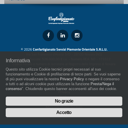
© 2026
Confartigianato Servizi Piemonte Orientale S.R.L.U.
Via San Francesco d'Assisi 5/D - 28100 Novara (NO)
Capitale Sociale: 526.000,00 € i.v. - Numero REA: NO - 173322
Informativa
Codice fiscale e numero di iscrizione al Registro delle Imprese di Novara
01436930034
Questo sito utilizza Cookie tecnici propri necessari al suo
artigiani.it è registrato nel Registro della Stampa Periodica con il nr. 562
funzionamento e Cookie di profilazione di terze parti. Se vuoi saperne
con Decreto del Presidente del Tribunale di Novara del 07/03/13
di più puoi visualizzare la nostra
Privacy Policy
o negare il consenso
a tutti o ad alcuni cookie puoi utilizzare la funzione
Presta/Nega il
Direttore Responsabile: Amleto Impaloni
consenso
". Chiudendo questo banner acconsenti all'uso dei cookie.
Privacy
Cookie
No grazie
Whistleblowing
Manuale d'uso del logo
Policy sulla Parità di genere
Accetto