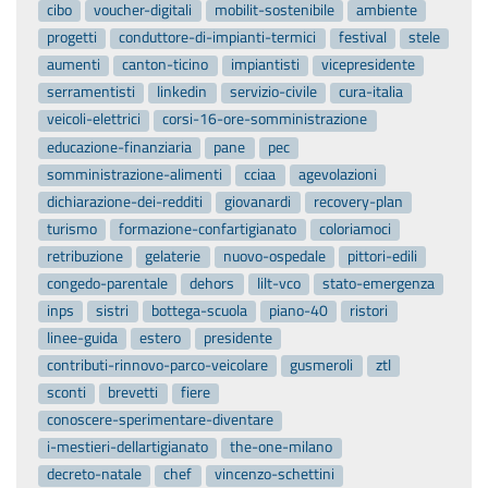
cibo
voucher-digitali
mobilit-sostenibile
ambiente
progetti
conduttore-di-impianti-termici
festival
stele
aumenti
canton-ticino
impiantisti
vicepresidente
serramentisti
linkedin
servizio-civile
cura-italia
veicoli-elettrici
corsi-16-ore-somministrazione
educazione-finanziaria
pane
pec
somministrazione-alimenti
cciaa
agevolazioni
dichiarazione-dei-redditi
giovanardi
recovery-plan
turismo
formazione-confartigianato
coloriamoci
retribuzione
gelaterie
nuovo-ospedale
pittori-edili
congedo-parentale
dehors
lilt-vco
stato-emergenza
inps
sistri
bottega-scuola
piano-40
ristori
linee-guida
estero
presidente
contributi-rinnovo-parco-veicolare
gusmeroli
ztl
sconti
brevetti
fiere
conoscere-sperimentare-diventare
i-mestieri-dellartigianato
the-one-milano
decreto-natale
chef
vincenzo-schettini