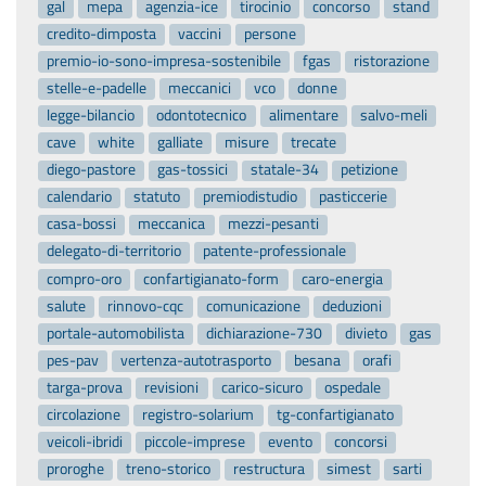
gal
mepa
agenzia-ice
tirocinio
concorso
stand
credito-dimposta
vaccini
persone
premio-io-sono-impresa-sostenibile
fgas
ristorazione
stelle-e-padelle
meccanici
vco
donne
legge-bilancio
odontotecnico
alimentare
salvo-meli
cave
white
galliate
misure
trecate
diego-pastore
gas-tossici
statale-34
petizione
calendario
statuto
premiodistudio
pasticcerie
casa-bossi
meccanica
mezzi-pesanti
delegato-di-territorio
patente-professionale
compro-oro
confartigianato-form
caro-energia
salute
rinnovo-cqc
comunicazione
deduzioni
portale-automobilista
dichiarazione-730
divieto
gas
pes-pav
vertenza-autotrasporto
besana
orafi
targa-prova
revisioni
carico-sicuro
ospedale
circolazione
registro-solarium
tg-confartigianato
veicoli-ibridi
piccole-imprese
evento
concorsi
proroghe
treno-storico
restructura
simest
sarti