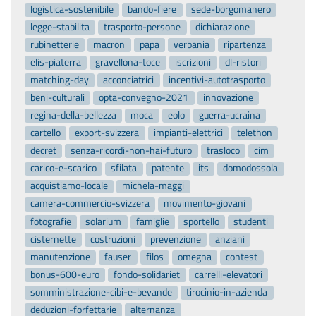
logistica-sostenibile
bando-fiere
sede-borgomanero
legge-stabilita
trasporto-persone
dichiarazione
rubinetterie
macron
papa
verbania
ripartenza
elis-piaterra
gravellona-toce
iscrizioni
dl-ristori
matching-day
acconciatrici
incentivi-autotrasporto
beni-culturali
opta-convegno-2021
innovazione
regina-della-bellezza
moca
eolo
guerra-ucraina
cartello
export-svizzera
impianti-elettrici
telethon
decret
senza-ricordi-non-hai-futuro
trasloco
cim
carico-e-scarico
sfilata
patente
its
domodossola
acquistiamo-locale
michela-maggi
camera-commercio-svizzera
movimento-giovani
fotografie
solarium
famiglie
sportello
studenti
cisternette
costruzioni
prevenzione
anziani
manutenzione
fauser
filos
omegna
contest
bonus-600-euro
fondo-solidariet
carrelli-elevatori
somministrazione-cibi-e-bevande
tirocinio-in-azienda
deduzioni-forfettarie
alternanza