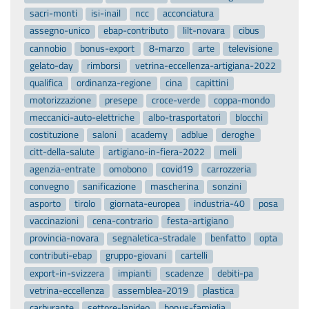
sacri-monti
isi-inail
ncc
acconciatura
assegno-unico
ebap-contributo
lilt-novara
cibus
cannobio
bonus-export
8-marzo
arte
televisione
gelato-day
rimborsi
vetrina-eccellenza-artigiana-2022
qualifica
ordinanza-regione
cina
capittini
motorizzazione
presepe
croce-verde
coppa-mondo
meccanici-auto-elettriche
albo-trasportatori
blocchi
costituzione
saloni
academy
adblue
deroghe
citt-della-salute
artigiano-in-fiera-2022
meli
agenzia-entrate
omobono
covid19
carrozzeria
convegno
sanificazione
mascherina
sonzini
asporto
tirolo
giornata-europea
industria-40
posa
vaccinazioni
cena-contrario
festa-artigiano
provincia-novara
segnaletica-stradale
benfatto
opta
contributi-ebap
gruppo-giovani
cartelli
export-in-svizzera
impianti
scadenze
debiti-pa
vetrina-eccellenza
assemblea-2019
plastica
carburante
settore-lapideo
bonus-famiglia