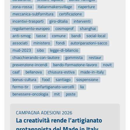
zona-rossa
italianmakersvillage
riaperture
meccanica-subfornitura
certificazione
incentivi-trasporti
giro-ditalia
interventi
regolamento-europeo
cosmoprof
shanghai
anti-smog
tasse
comune
bandi
social-local
associati
ministero
fondi
autoriparazioni-sacco
mud-2023
sibo
legge-di-bilancio
chiacchierando-con-lautore
gommista
restaur
prevenzione-incendi
bando-formazione-lavoro
novit
caaf
bellanova
chiusura-estiva
made-in-italy
bonus-cultura
food
santiago
sospensione
fermo-tir
confartigianato-vercelli
lia
benessere-oncologia
mit
poste
CAMPAGNA ADESIONI 2026
La creatività rende l’artigianato
protagonista del Made in Italy