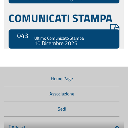
COMUNICATI STAMPA
043
Ultimo Comunicato Stampa
10 Dicembre 2025
Menù
di
navigazione
Home Page
secondario:
Associazione
Sedi
Torna su