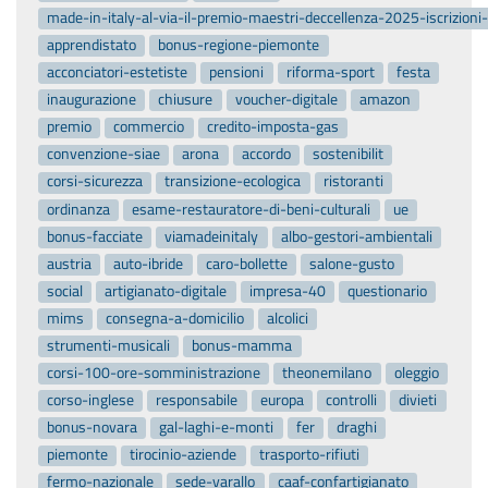
made-in-italy-al-via-il-premio-maestri-deccellenza-2025-iscrizion
apprendistato
bonus-regione-piemonte
acconciatori-estetiste
pensioni
riforma-sport
festa
inaugurazione
chiusure
voucher-digitale
amazon
premio
commercio
credito-imposta-gas
convenzione-siae
arona
accordo
sostenibilit
corsi-sicurezza
transizione-ecologica
ristoranti
ordinanza
esame-restauratore-di-beni-culturali
ue
bonus-facciate
viamadeinitaly
albo-gestori-ambientali
austria
auto-ibride
caro-bollette
salone-gusto
social
artigianato-digitale
impresa-40
questionario
mims
consegna-a-domicilio
alcolici
strumenti-musicali
bonus-mamma
corsi-100-ore-somministrazione
theonemilano
oleggio
corso-inglese
responsabile
europa
controlli
divieti
bonus-novara
gal-laghi-e-monti
fer
draghi
piemonte
tirocinio-aziende
trasporto-rifiuti
fermo-nazionale
sede-varallo
caaf-confartigianato