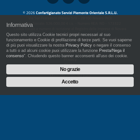
© 2026
Confartigianato Servizi Piemonte Orientale S.R.L.U.
Via San Francesco d'Assisi 5/D - 28100 Novara (NO)
Capitale Sociale: 526.000,00 € i.v. - Numero REA: NO - 173322
Informativa
Codice fiscale e numero di iscrizione al Registro delle Imprese di Novara
01436930034
Questo sito utilizza Cookie tecnici propri necessari al suo
artigiani.it è registrato nel Registro della Stampa Periodica con il nr. 562
funzionamento e Cookie di profilazione di terze parti. Se vuoi saperne
con Decreto del Presidente del Tribunale di Novara del 07/03/13
di più puoi visualizzare la nostra
Privacy Policy
o negare il consenso
a tutti o ad alcuni cookie puoi utilizzare la funzione
Presta/Nega il
Direttore Responsabile: Amleto Impaloni
consenso
". Chiudendo questo banner acconsenti all'uso dei cookie.
Privacy
Cookie
No grazie
Whistleblowing
Manuale d'uso del logo
Policy sulla Parità di genere
Accetto