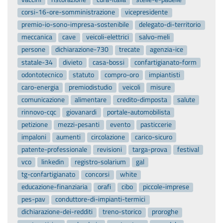
corsi-16-ore-somministrazione
vicepresidente
premio-io-sono-impresa-sostenibile
delegato-di-territorio
meccanica
cave
veicoli-elettrici
salvo-meli
persone
dichiarazione-730
trecate
agenzia-ice
statale-34
divieto
casa-bossi
confartigianato-form
odontotecnico
statuto
compro-oro
impiantisti
caro-energia
premiodistudio
veicoli
misure
comunicazione
alimentare
credito-dimposta
salute
rinnovo-cqc
giovanardi
portale-automobilista
petizione
mezzi-pesanti
evento
pasticcerie
impaloni
aumenti
circolazione
carico-sicuro
patente-professionale
revisioni
targa-prova
festival
vco
linkedin
registro-solarium
gal
tg-confartigianato
concorsi
white
educazione-finanziaria
orafi
cibo
piccole-imprese
pes-pav
conduttore-di-impianti-termici
dichiarazione-dei-redditi
treno-storico
proroghe