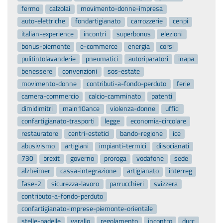
fermo
calzolai
movimento-donne-impresa
auto-elettriche
fondartigianato
carrozzerie
cenpi
italian-experience
incontri
superbonus
elezioni
bonus-piemonte
e-commerce
energia
corsi
pulitintolavanderie
pneumatici
autoriparatori
inapa
benessere
convenzioni
sos-estate
movimento-donne
contributi-a-fondo-perduto
ferie
camera-commercio
calcio-camminato
patenti
dimidimitri
main10ance
violenza-donne
uffici
confartigianato-trasporti
legge
economia-circolare
restauratore
centri-estetici
bando-regione
ice
abusivismo
artigiani
impianti-termici
diisocianati
730
brexit
governo
proroga
vodafone
sede
alzheimer
cassa-integrazione
artigianato
interreg
fase-2
sicurezza-lavoro
parrucchieri
svizzera
contributo-a-fondo-perduto
confartigianato-imprese-piemonte-orientale
stelle-padelle
varallo
regolamento
incontro
durc