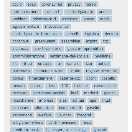
covid
ebap
coronavirus
privacy
corso
autoriparazione
trasporti
confartigianato
accise
webinar
odontotecnici
estetiste
ancos
moda
agroalimentare
meccatronica
confartigianato-formazione
vercelli
logistica
decreto
contributi
green-pass
assemblea
export
cqc
sicurezza
aperti-per-ferie
giovani-imprenditori
somministrazione
settimana-del-sociale
revisione
lilt
rifiuti
unatras
tir
sanarti
taxi
autisti
patronato
comune-novara
bando
regione-piemonte
bonus
finanziamenti
patente-cqc
dpcm
castello
novara
lavoro
fiera
110
biobene
convenzione
restauro
settimana-sociale
inail
merletti
granelli
mascherine
imprese
siae
edilizia
upo
mud
ecobonus
alimentari
investimenti
gasolio
serramenti
welfare
voucher
fotografi
artigiano-in-fiera
centri-revisione
fisco
credito-imposta
benessere-in-oncologia
giovani