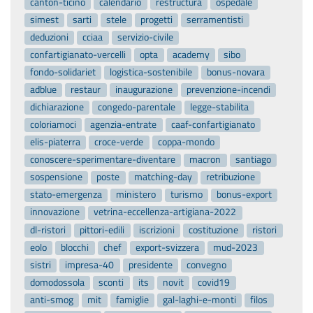
canton-ticino
calendario
restructura
ospedale
simest
sarti
stele
progetti
serramentisti
deduzioni
cciaa
servizio-civile
confartigianato-vercelli
opta
academy
sibo
fondo-solidariet
logistica-sostenibile
bonus-novara
adblue
restaur
inaugurazione
prevenzione-incendi
dichiarazione
congedo-parentale
legge-stabilita
coloriamoci
agenzia-entrate
caaf-confartigianato
elis-piaterra
croce-verde
coppa-mondo
conoscere-sperimentare-diventare
macron
santiago
sospensione
poste
matching-day
retribuzione
stato-emergenza
ministero
turismo
bonus-export
innovazione
vetrina-eccellenza-artigiana-2022
dl-ristori
pittori-edili
iscrizioni
costituzione
ristori
eolo
blocchi
chef
export-svizzera
mud-2023
sistri
impresa-40
presidente
convegno
domodossola
sconti
its
novit
covid19
anti-smog
mit
famiglie
gal-laghi-e-monti
filos