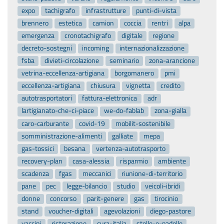
expo
tachigrafo
infrastrutture
punti-di-vista
brennero
estetica
camion
coccia
rentri
alpa
emergenza
cronotachigrafo
digitale
regione
decreto-sostegni
incoming
internazionalizzazione
fsba
divieti-circolazione
seminario
zona-arancione
vetrina-eccellenza-artigiana
borgomanero
pmi
eccellenza-artigiana
chiusura
vignetta
credito
autotrasportatori
fattura-elettronica
adr
lartigianato-che-ci-piace
we-do-fablab
zona-gialla
caro-carburante
covid-19
mobilit-sostenibile
somministrazione-alimenti
galliate
mepa
gas-tossici
besana
vertenza-autotrasporto
recovery-plan
casa-alessia
risparmio
ambiente
scadenza
fgas
meccanici
riunione-di-territorio
pane
pec
legge-bilancio
studio
veicoli-ibridi
donne
concorso
parit-genere
gas
tirocinio
stand
voucher-digitali
agevolazioni
diego-pastore
vaccini
ristorazione
cura-italia
stelle-e-padelle