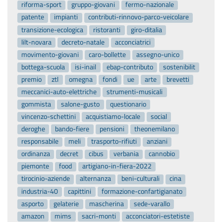
riforma-sport
gruppo-giovani
fermo-nazionale
patente
impianti
contributi-rinnovo-parco-veicolare
transizione-ecologica
ristoranti
giro-ditalia
lilt-novara
decreto-natale
acconciatrici
movimento-giovani
caro-bollette
assegno-unico
bottega-scuola
isi-inail
ebap-contributo
sostenibilit
premio
ztl
omegna
fondi
ue
arte
brevetti
meccanici-auto-elettriche
strumenti-musicali
gommista
salone-gusto
questionario
vincenzo-schettini
acquistiamo-locale
social
deroghe
bando-fiere
pensioni
theonemilano
responsabile
meli
trasporto-rifiuti
anziani
ordinanza
decret
cibus
verbania
cannobio
piemonte
food
artigiano-in-fiera-2022
tirocinio-aziende
alternanza
beni-culturali
cina
industria-40
capittini
formazione-confartigianato
asporto
gelaterie
mascherina
sede-varallo
amazon
mims
sacri-monti
acconciatori-estetiste