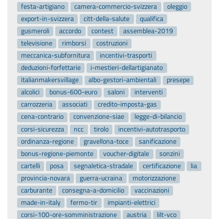
festa-artigiano
camera-commercio-svizzera
oleggio
export-in-svizzera
citt-della-salute
qualifica
gusmeroli
accordo
contest
assemblea-2019
televisione
rimborsi
costruzioni
meccanica-subfornitura
incentivi-trasporti
deduzioni-forfettarie
i-mestieri-dellartigianato
italianmakersvillage
albo-gestori-ambientali
presepe
alcolici
bonus-600-euro
saloni
interventi
carrozzeria
associati
credito-imposta-gas
cena-contrario
convenzione-siae
legge-di-bilancio
corsi-sicurezza
ncc
tirolo
incentivi-autotrasporto
ordinanza-regione
gravellona-toce
sanificazione
bonus-regione-piemonte
voucher-digitale
sonzini
cartelli
posa
segnaletica-stradale
certificazione
lia
provincia-novara
guerra-ucraina
motorizzazione
carburante
consegna-a-domicilio
vaccinazioni
made-in-italy
fermo-tir
impianti-elettrici
corsi-100-ore-somministrazione
austria
lilt-vco