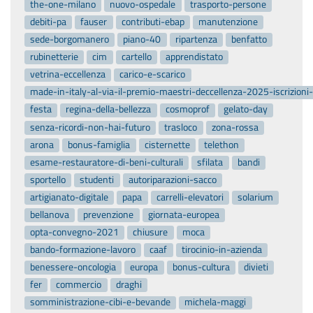
the-one-milano
nuovo-ospedale
trasporto-persone
debiti-pa
fauser
contributi-ebap
manutenzione
sede-borgomanero
piano-40
ripartenza
benfatto
rubinetterie
cim
cartello
apprendistato
vetrina-eccellenza
carico-e-scarico
made-in-italy-al-via-il-premio-maestri-deccellenza-2025-iscrizion
festa
regina-della-bellezza
cosmoprof
gelato-day
senza-ricordi-non-hai-futuro
trasloco
zona-rossa
arona
bonus-famiglia
cisternette
telethon
esame-restauratore-di-beni-culturali
sfilata
bandi
sportello
studenti
autoriparazioni-sacco
artigianato-digitale
papa
carrelli-elevatori
solarium
bellanova
prevenzione
giornata-europea
opta-convegno-2021
chiusure
moca
bando-formazione-lavoro
caaf
tirocinio-in-azienda
benessere-oncologia
europa
bonus-cultura
divieti
fer
commercio
draghi
somministrazione-cibi-e-bevande
michela-maggi