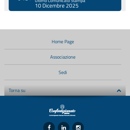
Ultimo Comunicato Stampa
10 Dicembre 2025
Menù
di
navigazione
Home Page
secondario:
Associazione
Sedi
Torna su