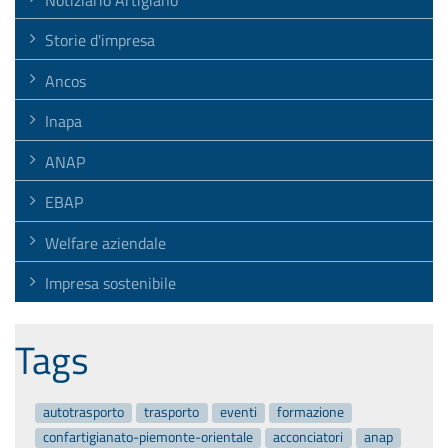
Storie d'impresa
Ancos
Inapa
ANAP
EBAP
Welfare aziendale
Impresa sostenibile
Tags
autotrasporto
trasporto
eventi
formazione
confartigianato-piemonte-orientale
acconciatori
anap