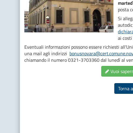
marted
posta c
Si alle
autodic
dichiar
ai costi
Eventuali informazioni possono essere richiesti all'U
una mail agli indirizzi
bonusnovara@cert.comune.nova
chiamando il numero 0321-3703360 dal lunedì al vener
Vuoi sapern
Torna a