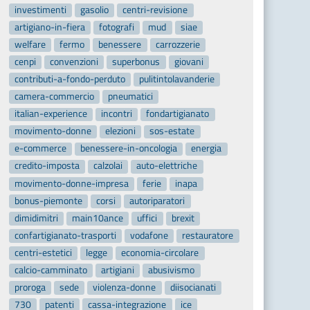
investimenti
gasolio
centri-revisione
artigiano-in-fiera
fotografi
mud
siae
welfare
fermo
benessere
carrozzerie
cenpi
convenzioni
superbonus
giovani
contributi-a-fondo-perduto
pulitintolavanderie
camera-commercio
pneumatici
italian-experience
incontri
fondartigianato
movimento-donne
elezioni
sos-estate
e-commerce
benessere-in-oncologia
energia
credito-imposta
calzolai
auto-elettriche
movimento-donne-impresa
ferie
inapa
bonus-piemonte
corsi
autoriparatori
dimidimitri
main10ance
uffici
brexit
confartigianato-trasporti
vodafone
restauratore
centri-estetici
legge
economia-circolare
calcio-camminato
artigiani
abusivismo
proroga
sede
violenza-donne
diisocianati
730
patenti
cassa-integrazione
ice