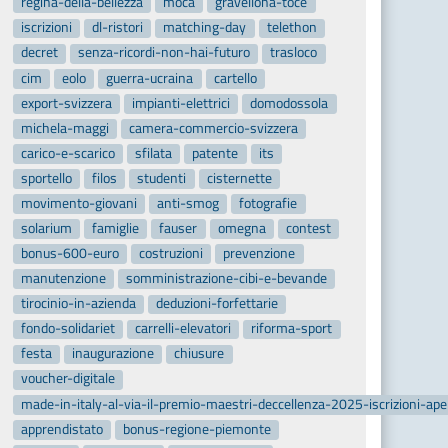
regina-della-bellezza
moca
gravellona-toce
iscrizioni
dl-ristori
matching-day
telethon
decret
senza-ricordi-non-hai-futuro
trasloco
cim
eolo
guerra-ucraina
cartello
export-svizzera
impianti-elettrici
domodossola
michela-maggi
camera-commercio-svizzera
carico-e-scarico
sfilata
patente
its
sportello
filos
studenti
cisternette
movimento-giovani
anti-smog
fotografie
solarium
famiglie
fauser
omegna
contest
bonus-600-euro
costruzioni
prevenzione
manutenzione
somministrazione-cibi-e-bevande
tirocinio-in-azienda
deduzioni-forfettarie
fondo-solidariet
carrelli-elevatori
riforma-sport
festa
inaugurazione
chiusure
voucher-digitale
made-in-italy-al-via-il-premio-maestri-deccellenza-2025-iscrizioni-ap
apprendistato
bonus-regione-piemonte