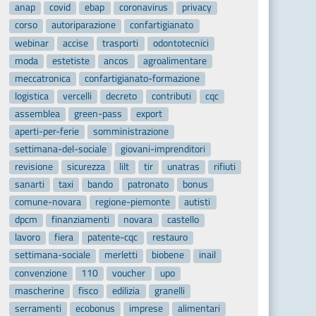
anap
covid
ebap
coronavirus
privacy
corso
autoriparazione
confartigianato
webinar
accise
trasporti
odontotecnici
moda
estetiste
ancos
agroalimentare
meccatronica
confartigianato-formazione
logistica
vercelli
decreto
contributi
cqc
assemblea
green-pass
export
aperti-per-ferie
somministrazione
settimana-del-sociale
giovani-imprenditori
revisione
sicurezza
lilt
tir
unatras
rifiuti
sanarti
taxi
bando
patronato
bonus
comune-novara
regione-piemonte
autisti
dpcm
finanziamenti
novara
castello
lavoro
fiera
patente-cqc
restauro
settimana-sociale
merletti
biobene
inail
convenzione
110
voucher
upo
mascherine
fisco
edilizia
granelli
serramenti
ecobonus
imprese
alimentari