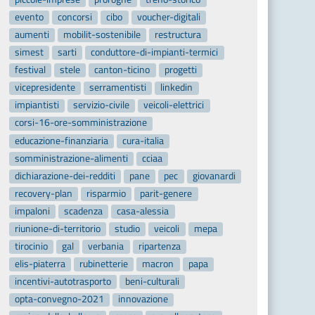
evento
concorsi
cibo
voucher-digitali
aumenti
mobilit-sostenibile
restructura
simest
sarti
conduttore-di-impianti-termici
festival
stele
canton-ticino
progetti
vicepresidente
serramentisti
linkedin
impiantisti
servizio-civile
veicoli-elettrici
corsi-16-ore-somministrazione
educazione-finanziaria
cura-italia
somministrazione-alimenti
cciaa
dichiarazione-dei-redditi
pane
pec
giovanardi
recovery-plan
risparmio
parit-genere
impaloni
scadenza
casa-alessia
riunione-di-territorio
studio
veicoli
mepa
tirocinio
gal
verbania
ripartenza
elis-piaterra
rubinetterie
macron
papa
incentivi-autotrasporto
beni-culturali
opta-convegno-2021
innovazione