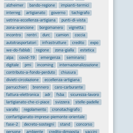
alzheimer
bando-regione
impianti-termici
interreg
artigianato
governo
tachigrafo
vetrina-eccellenza-artigiana
punti-di-vista
zona-arancione
borgomanero
vignetta
incontro
rentri
durc
camion
coccia
autotrasportatori
infrastrutture
credito
expo
we-do-fablab
regione
zona-gialla
estetica
alpa
covid-19
emergenza
seminario
digitale
pmi
incoming
internazionalizzazione
contributo-a-fondo-perduto
chiusura
divieti-circolazione
eccellenza-artigiana
parrucchieri
brennero
caro-carburante
fattura-elettronica
adr
fsba
sicurezza-lavoro
lartigianato-che-ci-piace
svizzera
stelle-padelle
varallo
regolamento
cronotachigrafo
confartigianato-imprese-piemonte-orientale
fase-2
decreto-sostegni
stand
concorso
persone
ambiente
credito-dimposta
vaccini