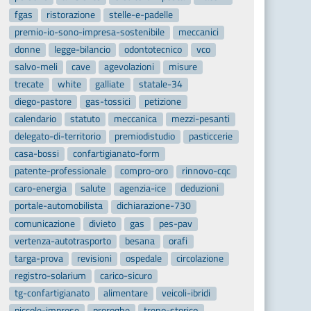
fgas
ristorazione
stelle-e-padelle
premio-io-sono-impresa-sostenibile
meccanici
donne
legge-bilancio
odontotecnico
vco
salvo-meli
cave
agevolazioni
misure
trecate
white
galliate
statale-34
diego-pastore
gas-tossici
petizione
calendario
statuto
meccanica
mezzi-pesanti
delegato-di-territorio
premiodistudio
pasticcerie
casa-bossi
confartigianato-form
patente-professionale
compro-oro
rinnovo-cqc
caro-energia
salute
agenzia-ice
deduzioni
portale-automobilista
dichiarazione-730
comunicazione
divieto
gas
pes-pav
vertenza-autotrasporto
besana
orafi
targa-prova
revisioni
ospedale
circolazione
registro-solarium
carico-sicuro
tg-confartigianato
alimentare
veicoli-ibridi
piccole-imprese
proroghe
treno-storico