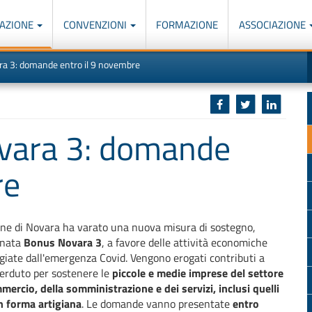
AZIONE
CONVENZIONI
FORMAZIONE
ASSOCIAZIONE
M
I
ara 3: domande entro il 9 novembre
u
d
o
r
p
p
n
s
c
ovara 3: domande
re
ne di Novara ha varato una nuova misura di sostegno,
inata
Bonus Novara 3
, a favore delle attività economiche
iate dall'emergenza Covid. Vengono erogati contributi a
erduto per sostenere le
piccole e medie imprese del settore
mercio, della somministrazione e dei servizi, inclusi quelli
in forma artigiana
. Le domande vanno presentate
entro