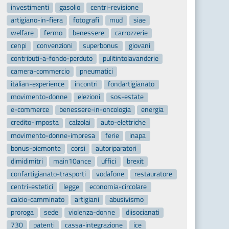
investimenti
gasolio
centri-revisione
artigiano-in-fiera
fotografi
mud
siae
welfare
fermo
benessere
carrozzerie
cenpi
convenzioni
superbonus
giovani
contributi-a-fondo-perduto
pulitintolavanderie
camera-commercio
pneumatici
italian-experience
incontri
fondartigianato
movimento-donne
elezioni
sos-estate
e-commerce
benessere-in-oncologia
energia
credito-imposta
calzolai
auto-elettriche
movimento-donne-impresa
ferie
inapa
bonus-piemonte
corsi
autoriparatori
dimidimitri
main10ance
uffici
brexit
confartigianato-trasporti
vodafone
restauratore
centri-estetici
legge
economia-circolare
calcio-camminato
artigiani
abusivismo
proroga
sede
violenza-donne
diisocianati
730
patenti
cassa-integrazione
ice