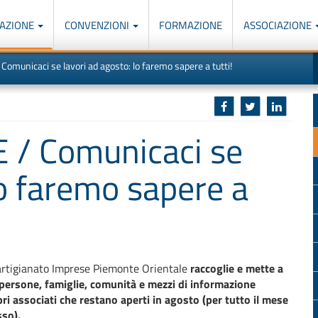
AZIONE
CONVENZIONI
FORMAZIONE
ASSOCIAZIONE
M
I
omunicaci se lavori ad agosto: lo faremo sapere a tutti!
u
d
o
r
p
p
n
s
c
 / Comunicaci se
lo faremo sapere a
rtigianato Imprese Piemonte Orientale
raccoglie e mette a
 persone, famiglie, comunità e mezzi di informazione
pri associati che restano aperti in agosto (per tutto il mese
sso).