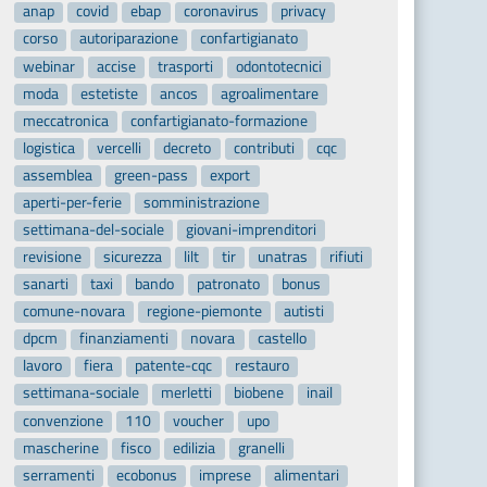
anap
covid
ebap
coronavirus
privacy
corso
autoriparazione
confartigianato
webinar
accise
trasporti
odontotecnici
moda
estetiste
ancos
agroalimentare
meccatronica
confartigianato-formazione
logistica
vercelli
decreto
contributi
cqc
assemblea
green-pass
export
aperti-per-ferie
somministrazione
settimana-del-sociale
giovani-imprenditori
revisione
sicurezza
lilt
tir
unatras
rifiuti
sanarti
taxi
bando
patronato
bonus
comune-novara
regione-piemonte
autisti
dpcm
finanziamenti
novara
castello
lavoro
fiera
patente-cqc
restauro
settimana-sociale
merletti
biobene
inail
convenzione
110
voucher
upo
mascherine
fisco
edilizia
granelli
serramenti
ecobonus
imprese
alimentari