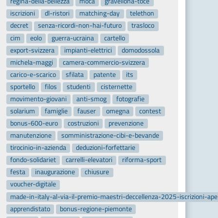
regina-della-bellezza
moca
gravellona-toce
iscrizioni
dl-ristori
matching-day
telethon
decret
senza-ricordi-non-hai-futuro
trasloco
cim
eolo
guerra-ucraina
cartello
export-svizzera
impianti-elettrici
domodossola
michela-maggi
camera-commercio-svizzera
carico-e-scarico
sfilata
patente
its
sportello
filos
studenti
cisternette
movimento-giovani
anti-smog
fotografie
solarium
famiglie
fauser
omegna
contest
bonus-600-euro
costruzioni
prevenzione
manutenzione
somministrazione-cibi-e-bevande
tirocinio-in-azienda
deduzioni-forfettarie
fondo-solidariet
carrelli-elevatori
riforma-sport
festa
inaugurazione
chiusure
voucher-digitale
made-in-italy-al-via-il-premio-maestri-deccellenza-2025-iscrizioni-ap
apprendistato
bonus-regione-piemonte