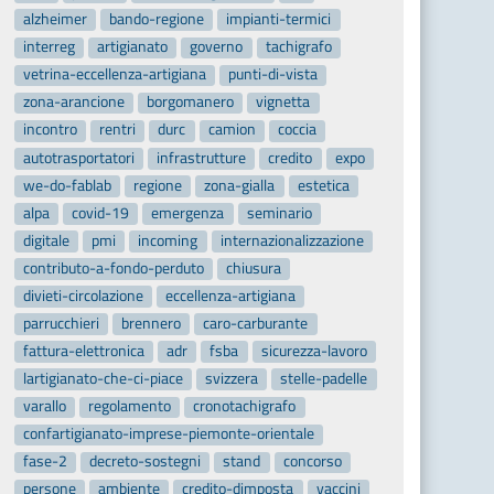
alzheimer
bando-regione
impianti-termici
interreg
artigianato
governo
tachigrafo
vetrina-eccellenza-artigiana
punti-di-vista
zona-arancione
borgomanero
vignetta
incontro
rentri
durc
camion
coccia
autotrasportatori
infrastrutture
credito
expo
we-do-fablab
regione
zona-gialla
estetica
alpa
covid-19
emergenza
seminario
digitale
pmi
incoming
internazionalizzazione
contributo-a-fondo-perduto
chiusura
divieti-circolazione
eccellenza-artigiana
parrucchieri
brennero
caro-carburante
fattura-elettronica
adr
fsba
sicurezza-lavoro
lartigianato-che-ci-piace
svizzera
stelle-padelle
varallo
regolamento
cronotachigrafo
confartigianato-imprese-piemonte-orientale
fase-2
decreto-sostegni
stand
concorso
persone
ambiente
credito-dimposta
vaccini