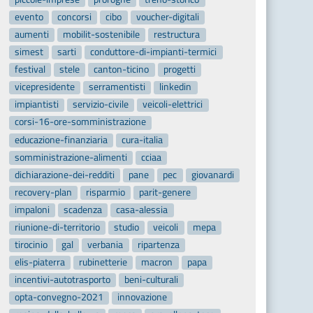
evento
concorsi
cibo
voucher-digitali
aumenti
mobilit-sostenibile
restructura
simest
sarti
conduttore-di-impianti-termici
festival
stele
canton-ticino
progetti
vicepresidente
serramentisti
linkedin
impiantisti
servizio-civile
veicoli-elettrici
corsi-16-ore-somministrazione
educazione-finanziaria
cura-italia
somministrazione-alimenti
cciaa
dichiarazione-dei-redditi
pane
pec
giovanardi
recovery-plan
risparmio
parit-genere
impaloni
scadenza
casa-alessia
riunione-di-territorio
studio
veicoli
mepa
tirocinio
gal
verbania
ripartenza
elis-piaterra
rubinetterie
macron
papa
incentivi-autotrasporto
beni-culturali
opta-convegno-2021
innovazione