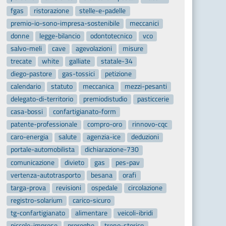
fgas
ristorazione
stelle-e-padelle
premio-io-sono-impresa-sostenibile
meccanici
donne
legge-bilancio
odontotecnico
vco
salvo-meli
cave
agevolazioni
misure
trecate
white
galliate
statale-34
diego-pastore
gas-tossici
petizione
calendario
statuto
meccanica
mezzi-pesanti
delegato-di-territorio
premiodistudio
pasticcerie
casa-bossi
confartigianato-form
patente-professionale
compro-oro
rinnovo-cqc
caro-energia
salute
agenzia-ice
deduzioni
portale-automobilista
dichiarazione-730
comunicazione
divieto
gas
pes-pav
vertenza-autotrasporto
besana
orafi
targa-prova
revisioni
ospedale
circolazione
registro-solarium
carico-sicuro
tg-confartigianato
alimentare
veicoli-ibridi
piccole-imprese
proroghe
treno-storico