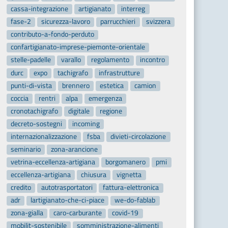
cassa-integrazione
artigianato
interreg
fase-2
sicurezza-lavoro
parrucchieri
svizzera
contributo-a-fondo-perduto
confartigianato-imprese-piemonte-orientale
stelle-padelle
varallo
regolamento
incontro
durc
expo
tachigrafo
infrastrutture
punti-di-vista
brennero
estetica
camion
coccia
rentri
alpa
emergenza
cronotachigrafo
digitale
regione
decreto-sostegni
incoming
internazionalizzazione
fsba
divieti-circolazione
seminario
zona-arancione
vetrina-eccellenza-artigiana
borgomanero
pmi
eccellenza-artigiana
chiusura
vignetta
credito
autotrasportatori
fattura-elettronica
adr
lartigianato-che-ci-piace
we-do-fablab
zona-gialla
caro-carburante
covid-19
mobilit-sostenibile
somministrazione-alimenti