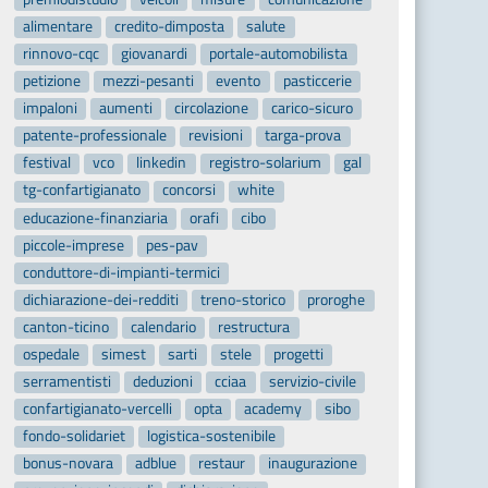
alimentare
credito-dimposta
salute
rinnovo-cqc
giovanardi
portale-automobilista
petizione
mezzi-pesanti
evento
pasticcerie
impaloni
aumenti
circolazione
carico-sicuro
patente-professionale
revisioni
targa-prova
festival
vco
linkedin
registro-solarium
gal
tg-confartigianato
concorsi
white
educazione-finanziaria
orafi
cibo
piccole-imprese
pes-pav
conduttore-di-impianti-termici
dichiarazione-dei-redditi
treno-storico
proroghe
canton-ticino
calendario
restructura
ospedale
simest
sarti
stele
progetti
serramentisti
deduzioni
cciaa
servizio-civile
confartigianato-vercelli
opta
academy
sibo
fondo-solidariet
logistica-sostenibile
bonus-novara
adblue
restaur
inaugurazione