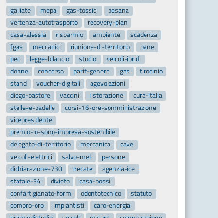
galliate
mepa
gas-tossici
besana
vertenza-autotrasporto
recovery-plan
casa-alessia
risparmio
ambiente
scadenza
fgas
meccanici
riunione-di-territorio
pane
pec
legge-bilancio
studio
veicoli-ibridi
donne
concorso
parit-genere
gas
tirocinio
stand
voucher-digitali
agevolazioni
diego-pastore
vaccini
ristorazione
cura-italia
stelle-e-padelle
corsi-16-ore-somministrazione
vicepresidente
premio-io-sono-impresa-sostenibile
delegato-di-territorio
meccanica
cave
veicoli-elettrici
salvo-meli
persone
dichiarazione-730
trecate
agenzia-ice
statale-34
divieto
casa-bossi
confartigianato-form
odontotecnico
statuto
compro-oro
impiantisti
caro-energia
premiodistudio
veicoli
misure
comunicazione