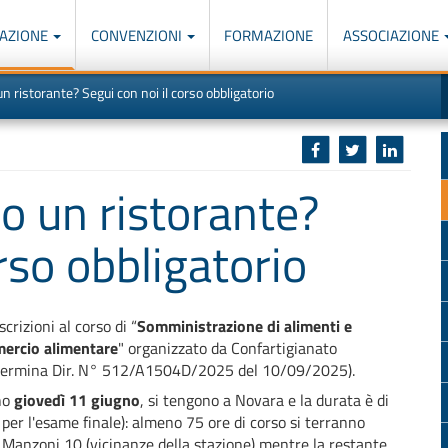
AZIONE
CONVENZIONI
FORMAZIONE
ASSOCIAZIONE
M
I
un ristorante? Segui con noi il corso obbligatorio
u
d
o
r
p
p
n
s
c
 o un ristorante?
rso obbligatorio
crizioni al corso di “
Somministrazione di alimenti e
ercio alimentare
" organizzato da Confartigianato
termina Dir. N° 512/A1504D/2025 del 10/09/2025).
no
giovedì 11 giugno
, si tengono a Novara e la durata è di
 per l'esame finale): almeno 75 ore di corso si terranno
le Manzoni 10 (vicinanze della stazione) mentre la restante