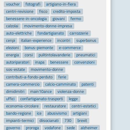
voucher
fotografi
artigiano-in-fiera
centri-revisione
fisco
credito-imposta
benessere-in-oncologia
giovani
fermo
calzolai
movimento-donne-impresa
auto-elettriche
fondartigianato
carrozzerie
cenpi
italian-experience
incontri
superbonus
elezioni
bonus-piemonte
e-commerce
energia
corsi
pulitintolavanderie
pneumatici
autoriparatori
inapa
benessere
convenzioni
sos-estate
movimento-donne
contributi-a-fondo-perduto
ferie
camera-commercio
calcio-camminato
patenti
dimidimitri
main10ance
violenza-donne
uffici
confartigianato-trasporti
legge
economia-circolare
restauratore
centri-estetici
bando-regione
ice
abusivismo
artigiani
impianti-termici
diisocianati
730
brexit
governo
proroga
vodafone
sede
alzheimer