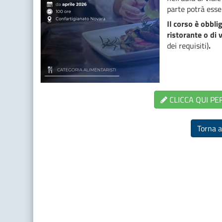
parte potrà esse
Il corso è obbli
ristorante o di
dei requisiti)
.
CLICCA QUI PER
Torna a