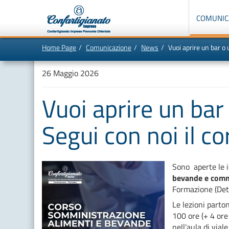
Menù
di
COMUNIC
navigazione
principale:
Home Page
Comunicazione
News
Vuoi aprire un bar o 
Vai
In
al
questa
contenuto
pagina:
26 Maggio 2026
principale
Menù
di
navigazione
Vuoi aprire un bar
principale
[1]
Ricerca
nel
Segui con noi il co
sito
[2]
Contenuti
principali
[5]
Le
Sono aperte le is
ultime
bevande e comm
novità
da
Formazione (De
Confartigianato
[6]
Le lezioni parto
100 ore (+ 4 ore
nell'aula di via