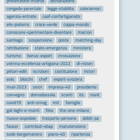
prevenzione-incendi
dichiarazione
congedo-parentale
legge-stabilita
coloriamoci
agenzia-entrate
caaf-confartigianato
elis-piaterra
croce-verde
coppa-mondo
conoscere-sperimentare-diventare
macron
santiago
sospensione
poste
matching-day
retribuzione
stato-emergenza
ministero
turismo
bonus-export
innovazione
vetrina-eccellenza-artigiana-2022
dl-ristori
pittori-edili
iscrizioni
costituzione
ristori
eolo
blocchi
chef
export-svizzera
mud-2023
sistri
impresa-40
presidente
convegno
domodossola
sconti
its
novit
covid19
anti-smog
mit
famiglie
gal-laghi-e-monti
filos
the-one-milano
nuovo-ospedale
trasporto-persone
debiti-pa
fauser
contributi-ebap
manutenzione
sede-borgomanero
piano-40
ripartenza