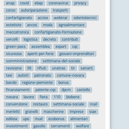
anap
covid
ebap
coronavirus
privacy
corso
autoriparazione
trasporti
confartigianato
accise
webinar
odontotecnici
estetiste
ancos
moda
agroalimentare
meccatronica
confartigianato-formazione
vercelli
logistica
decreto
contributi
green-pass
assemblea
export
cqc
sicurezza
aperti-per-ferie
giovani-imprenditori
somministrazione
settimana-del-sociale
revisione
lilt
rifiuti
unatras
tir
sanarti
taxi
autisti
patronato
comune-novara
bando
regione-piemonte
bonus
finanziamenti
patente-cqc
dpcm
castello
novara
lavoro
fiera
110
biobene
convenzione
restauro
settimana-sociale
inail
merletti
granelli
mascherine
imprese
siae
edilizia
upo
mud
ecobonus
alimentari
investimenti
gasolio
serramenti
welfare