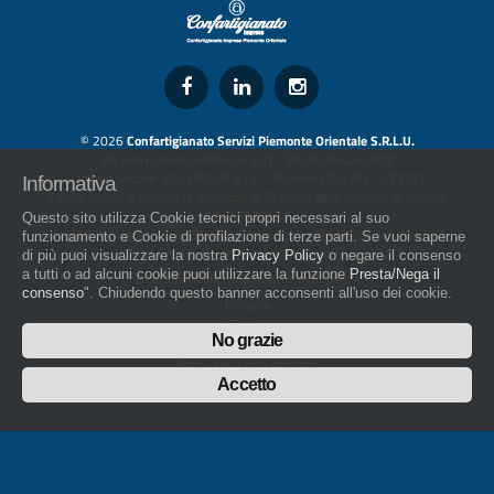
© 2026
Confartigianato Servizi Piemonte Orientale S.R.L.U.
Via San Francesco d'Assisi 5/D - 28100 Novara (NO)
Capitale Sociale: 526.000,00 € i.v. - Numero REA: NO - 173322
Informativa
Codice fiscale e numero di iscrizione al Registro delle Imprese di Novara
01436930034
Questo sito utilizza Cookie tecnici propri necessari al suo
artigiani.it è registrato nel Registro della Stampa Periodica con il nr. 562
funzionamento e Cookie di profilazione di terze parti. Se vuoi saperne
con Decreto del Presidente del Tribunale di Novara del 07/03/13
di più puoi visualizzare la nostra
Privacy Policy
o negare il consenso
a tutti o ad alcuni cookie puoi utilizzare la funzione
Presta/Nega il
Direttore Responsabile: Amleto Impaloni
consenso
". Chiudendo questo banner acconsenti all'uso dei cookie.
Privacy
Cookie
No grazie
Whistleblowing
Manuale d'uso del logo
Policy sulla Parità di genere
Accetto