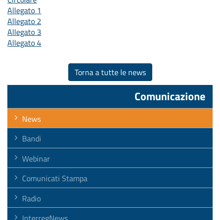
Allegato 1
Allegato 2
Allegato 3
Allegato 4
Torna a tutte le news
Comunicazione
News
Bandi
Webinar
Comunicati Stampa
Radio
InterregNews