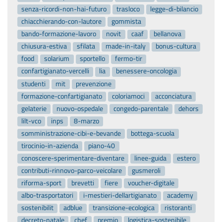
senza-ricordi-non-hai-futuro
trasloco
legge-di-bilancio
chiacchierando-con-lautore
gommista
bando-formazione-lavoro
novit
caaf
bellanova
chiusura-estiva
sfilata
made-in-italy
bonus-cultura
food
solarium
sportello
fermo-tir
confartigianato-vercelli
lia
benessere-oncologia
studenti
mit
prevenzione
formazione-confartigianato
coloriamoci
acconciatura
gelaterie
nuovo-ospedale
congedo-parentale
dehors
lilt-vco
inps
8-marzo
somministrazione-cibi-e-bevande
bottega-scuola
tirocinio-in-azienda
piano-40
conoscere-sperimentare-diventare
linee-guida
estero
contributi-rinnovo-parco-veicolare
gusmeroli
riforma-sport
brevetti
fiere
voucher-digitale
albo-trasportatori
i-mestieri-dellartigianato
academy
sostenibilit
adblue
transizione-ecologica
ristoranti
decreto-natale
chef
premio
logistica-sostenibile