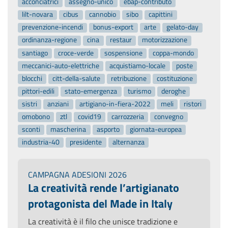
acconciatrici
assegno-unico
ebap-contributo
lilt-novara
cibus
cannobio
sibo
capittini
prevenzione-incendi
bonus-export
arte
gelato-day
ordinanza-regione
cina
restaur
motorizzazione
santiago
croce-verde
sospensione
coppa-mondo
meccanici-auto-elettriche
acquistiamo-locale
poste
blocchi
citt-della-salute
retribuzione
costituzione
pittori-edili
stato-emergenza
turismo
deroghe
sistri
anziani
artigiano-in-fiera-2022
meli
ristori
omobono
ztl
covid19
carrozzeria
convegno
sconti
mascherina
asporto
giornata-europea
industria-40
presidente
alternanza
CAMPAGNA ADESIONI 2026
La creatività rende l’artigianato
protagonista del Made in Italy
La creatività è il filo che unisce tradizione e