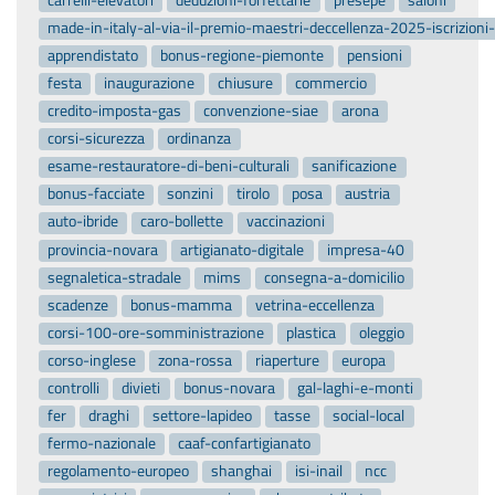
made-in-italy-al-via-il-premio-maestri-deccellenza-2025-iscrizion
apprendistato
bonus-regione-piemonte
pensioni
festa
inaugurazione
chiusure
commercio
credito-imposta-gas
convenzione-siae
arona
corsi-sicurezza
ordinanza
esame-restauratore-di-beni-culturali
sanificazione
bonus-facciate
sonzini
tirolo
posa
austria
auto-ibride
caro-bollette
vaccinazioni
provincia-novara
artigianato-digitale
impresa-40
segnaletica-stradale
mims
consegna-a-domicilio
scadenze
bonus-mamma
vetrina-eccellenza
corsi-100-ore-somministrazione
plastica
oleggio
corso-inglese
zona-rossa
riaperture
europa
controlli
divieti
bonus-novara
gal-laghi-e-monti
fer
draghi
settore-lapideo
tasse
social-local
fermo-nazionale
caaf-confartigianato
regolamento-europeo
shanghai
isi-inail
ncc