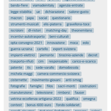
bando-fiere
viamadeinitaly
agenzia-entrate
legge-stabilita
ue
dichiarazione
salone-gusto
macron
papa
social
questionario
strumenti-musicali
elis-piaterra
gravellona-toce
iscrizioni
dl-ristori
matching-day
theonemilano
incentivi-autotrasporto
beni-culturali
opta-convegno-2021
innovazione
moca
eolo
guerra-ucraina
cartello
export-svizzera
impianti-elettrici
piemonte
tirocinio-aziende
decret
trasporto-rifiuti
cim
responsabile
carico-e-scarico
patente
its
sede-varallo
domodossola
michela-maggi
camera-commercio-svizzera
cisternette
movimento-giovani
anti-smog
fotografie
famiglie
filos
sacri-monti
costruzioni
manutenzione
televisione
rimborsi
fauser
vetrina-eccellenza-artigiana-2022
qualifica
omegna
contest
bonus-600-euro
fondo-solidariet
carrelli-elevatori
deduzioni-forfettarie
presepe
saloni