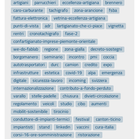
artigiani
parrucchieri
eccellenza-artigiana
brennero
caro-carburante
tachigrafo
zona-arancione
fsba
fattura-elettronica
vetrina-eccellenza-artigiana
punti-di-vista
adr
lartigianato-che-ci-piace
vignetta
rentri
cronotachigrafo
fase-2
confartigianato-imprese-piemonte-orientale
we-do-fablab
regione
zona-gialla
decreto-sostegni
borgomanero
seminario
incontro
pmi
coccia
autotrasportatori
durc
camion
credito
expo
infrastrutture
estetica
covid-19
alpa
emergenza
digitale
sicurezza-lavoro
incoming
svizzera
internazionalizzazione
contributo-a-fondo-perduto
varallo
stelle-padelle
chiusura
divieti-circolazione
regolamento
veicoli
studio
cibo
aumenti
mobilit-sostenibile
tirocinio
conduttore-di-impianti-termici
festival
canton-ticino
impiantisti
stand
linkedin
vaccini
cura-italia
corsi-16-ore-somministrazione
ristorazione