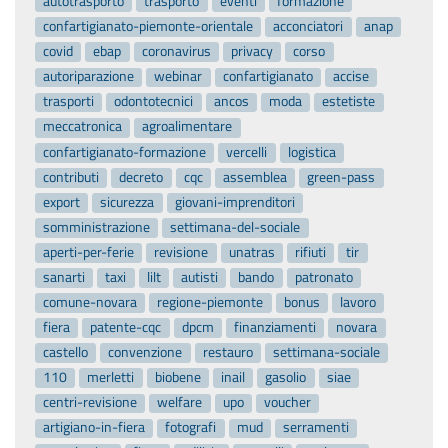
autotrasporto
trasporto
eventi
formazione
confartigianato-piemonte-orientale
acconciatori
anap
covid
ebap
coronavirus
privacy
corso
autoriparazione
webinar
confartigianato
accise
trasporti
odontotecnici
ancos
moda
estetiste
meccatronica
agroalimentare
confartigianato-formazione
vercelli
logistica
contributi
decreto
cqc
assemblea
green-pass
export
sicurezza
giovani-imprenditori
somministrazione
settimana-del-sociale
aperti-per-ferie
revisione
unatras
rifiuti
tir
sanarti
taxi
lilt
autisti
bando
patronato
comune-novara
regione-piemonte
bonus
lavoro
fiera
patente-cqc
dpcm
finanziamenti
novara
castello
convenzione
restauro
settimana-sociale
110
merletti
biobene
inail
gasolio
siae
centri-revisione
welfare
upo
voucher
artigiano-in-fiera
fotografi
mud
serramenti