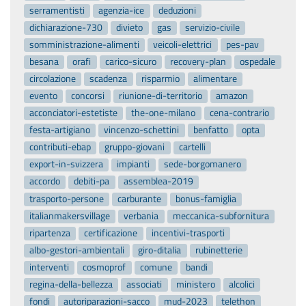
serramentisti
agenzia-ice
deduzioni
dichiarazione-730
divieto
gas
servizio-civile
somministrazione-alimenti
veicoli-elettrici
pes-pav
besana
orafi
carico-sicuro
recovery-plan
ospedale
circolazione
scadenza
risparmio
alimentare
evento
concorsi
riunione-di-territorio
amazon
acconciatori-estetiste
the-one-milano
cena-contrario
festa-artigiano
vincenzo-schettini
benfatto
opta
contributi-ebap
gruppo-giovani
cartelli
export-in-svizzera
impianti
sede-borgomanero
accordo
debiti-pa
assemblea-2019
trasporto-persone
carburante
bonus-famiglia
italianmakersvillage
verbania
meccanica-subfornitura
ripartenza
certificazione
incentivi-trasporti
albo-gestori-ambientali
giro-ditalia
rubinetterie
interventi
cosmoprof
comune
bandi
regina-della-bellezza
associati
ministero
alcolici
fondi
autoriparazioni-sacco
mud-2023
telethon