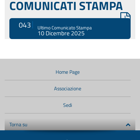
COMUNICATI STAMPA
043
Ultimo Comunicato Stampa
10 Dicembre 2025
Menù
di
navigazione
Home Page
secondario:
Associazione
Sedi
Torna su