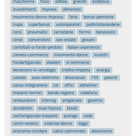
mascherine
fisco
edilizia
granelli
ecobonus
investimenti
imprese
alimentari
movimento-donne-impresa
ferie
bonus-piemonte
inapa
superbonus
autoriparatori
pulitintolavanderie
corsi
pneumatici
carrozzerie
fermo
benessere
cenpi
convenzioni
sos-estate
giovani
contributi-a-fondo-perduto
italian-experience
camera-commercio
movimento-donne
incontri
fondartigianato
elezioni
e-commerce
benessere-in-oncologia
credito-imposta
energia
calzolai
auto-elettriche
diisocianati
730
patenti
cassa-integrazione
ice
uffici
alzheimer
impianti-termici
bando-regione
vodafone
restauratore
interreg
artigianato
governo
dimidimitri
main10ance
brexit
confartigianato-trasporti
proroga
sede
centri-estetici
violenza-donne
legge
economia-circolare
calcio-camminato
abusivismo