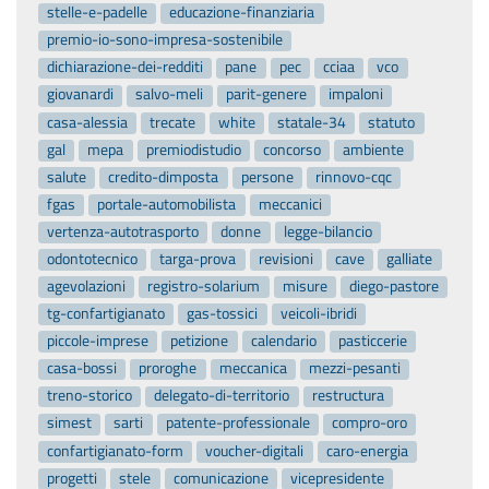
stelle-e-padelle
educazione-finanziaria
premio-io-sono-impresa-sostenibile
dichiarazione-dei-redditi
pane
pec
cciaa
vco
giovanardi
salvo-meli
parit-genere
impaloni
casa-alessia
trecate
white
statale-34
statuto
gal
mepa
premiodistudio
concorso
ambiente
salute
credito-dimposta
persone
rinnovo-cqc
fgas
portale-automobilista
meccanici
vertenza-autotrasporto
donne
legge-bilancio
odontotecnico
targa-prova
revisioni
cave
galliate
agevolazioni
registro-solarium
misure
diego-pastore
tg-confartigianato
gas-tossici
veicoli-ibridi
piccole-imprese
petizione
calendario
pasticcerie
casa-bossi
proroghe
meccanica
mezzi-pesanti
treno-storico
delegato-di-territorio
restructura
simest
sarti
patente-professionale
compro-oro
confartigianato-form
voucher-digitali
caro-energia
progetti
stele
comunicazione
vicepresidente