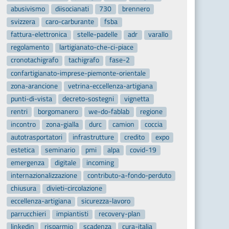
abusivismo
diisocianati
730
brennero
svizzera
caro-carburante
fsba
fattura-elettronica
stelle-padelle
adr
varallo
regolamento
lartigianato-che-ci-piace
cronotachigrafo
tachigrafo
fase-2
confartigianato-imprese-piemonte-orientale
zona-arancione
vetrina-eccellenza-artigiana
punti-di-vista
decreto-sostegni
vignetta
rentri
borgomanero
we-do-fablab
regione
incontro
zona-gialla
durc
camion
coccia
autotrasportatori
infrastrutture
credito
expo
estetica
seminario
pmi
alpa
covid-19
emergenza
digitale
incoming
internazionalizzazione
contributo-a-fondo-perduto
chiusura
divieti-circolazione
eccellenza-artigiana
sicurezza-lavoro
parrucchieri
impiantisti
recovery-plan
linkedin
risparmio
scadenza
cura-italia