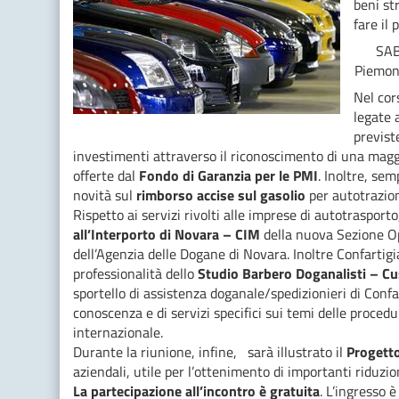
beni st
fare il
SABAT
Piemont
Nel cor
legate 
previst
investimenti attraverso il riconoscimento di una maggi
offerte dal
Fondo di Garanzia per le PMI
. Inoltre, se
novità sul
rimborso accise sul gasolio
per autotrazio
Rispetto ai servizi rivolti alle imprese di autotrasport
all’Interporto di Novara – CIM
della nuova Sezione Op
dell’Agenzia delle Dogane di Novara. Inoltre Confarti
professionalità dello
Studio Barbero Doganalisti – C
sportello di assistenza doganale/spedizionieri di Confar
conoscenza e di servizi specifici sui temi delle procedu
internazionale.
Durante la riunione, infine, sarà illustrato il
Progett
aziendali, utile per l’ottenimento di importanti riduzi
La partecipazione all’incontro è gratuita
. L’ingresso è