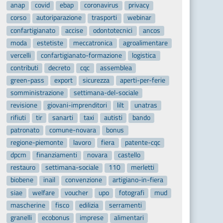
anap
covid
ebap
coronavirus
privacy
corso
autoriparazione
trasporti
webinar
confartigianato
accise
odontotecnici
ancos
moda
estetiste
meccatronica
agroalimentare
vercelli
confartigianato-formazione
logistica
contributi
decreto
cqc
assemblea
green-pass
export
sicurezza
aperti-per-ferie
somministrazione
settimana-del-sociale
revisione
giovani-imprenditori
lilt
unatras
rifiuti
tir
sanarti
taxi
autisti
bando
patronato
comune-novara
bonus
regione-piemonte
lavoro
fiera
patente-cqc
dpcm
finanziamenti
novara
castello
restauro
settimana-sociale
110
merletti
biobene
inail
convenzione
artigiano-in-fiera
siae
welfare
voucher
upo
fotografi
mud
mascherine
fisco
edilizia
serramenti
granelli
ecobonus
imprese
alimentari