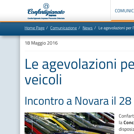
Menù
di
COMUNIC
navigazione
principale:
Home Page
Comunicazione
News
Le agevolazioni per l
Vai
In
al
questa
contenuto
pagina:
18 Maggio 2016
principale
Menù
di
navigazione
Le agevolazioni pe
principale
[1]
Ricerca
nel
veicoli
sito
[2]
Contenuti
principali
[5]
Incontro a Novara il 28
Le
ultime
novità
da
Confartigianato
Confart
[6]
la
Conc
disposi