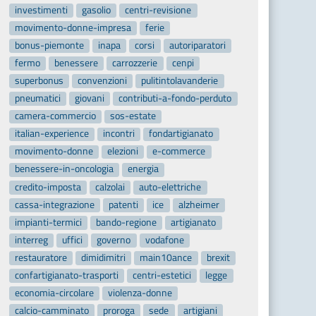
investimenti
gasolio
centri-revisione
movimento-donne-impresa
ferie
bonus-piemonte
inapa
corsi
autoriparatori
fermo
benessere
carrozzerie
cenpi
superbonus
convenzioni
pulitintolavanderie
pneumatici
giovani
contributi-a-fondo-perduto
camera-commercio
sos-estate
italian-experience
incontri
fondartigianato
movimento-donne
elezioni
e-commerce
benessere-in-oncologia
energia
credito-imposta
calzolai
auto-elettriche
cassa-integrazione
patenti
ice
alzheimer
impianti-termici
bando-regione
artigianato
interreg
uffici
governo
vodafone
restauratore
dimidimitri
main10ance
brexit
confartigianato-trasporti
centri-estetici
legge
economia-circolare
violenza-donne
calcio-camminato
proroga
sede
artigiani