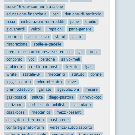
corsi-16-ore-somministrazione
educazione-finanziaria
pec
riunione-di-territorio
cciaa
dichiarazione-dei-redditi
pane
studio
giovanardi
veicoli
impaloni
parit-genere
tirocinio
casa-alessia
stand
vaccini
ristorazione
stelle-e-padelle
premio-io-sono-impresa-sostenibile
gal
mepa
concorso
vco
persone
salvo-meli
ambiente
credito-dimposta
trecate
fgas
white
statale-34
meccanici
statuto
donne
legge-bilancio
odontotecnico
cave
premiodistudio
galliate
agevolazioni
misure
gas-tossici
salute
diego-pastore
rinnovo-cqc
petizione
portale-automobilista
calendario
casa-bossi
meccanica
mezzi-pesanti
delegato-di-territorio
pasticcerie
confartigianato-form
vertenza-autotrasporto
patente-professionale
compro-oro
targa-prova