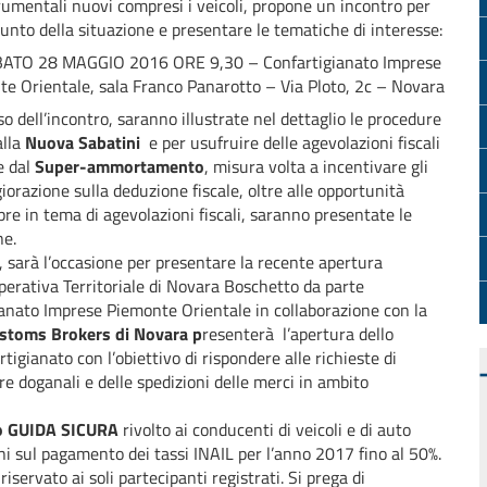
rumentali nuovi compresi i veicoli, propone un incontro per
 punto della situazione e presentare le tematiche di interesse:
O 28 MAGGIO 2016 ORE 9,30 – Confartigianato Imprese
e Orientale, sala Franco Panarotto – Via Ploto, 2c – Novara
so dell’incontro, saranno illustrate nel dettaglio le procedure
alla
Nuova Sabatini
e per usufruire delle agevolazioni fiscali
e dal
Super-ammortamento
, misura volta a incentivare gli
orazione sulla deduzione fiscale, oltre alle opportunità
mpre in tema di agevolazioni fiscali, saranno presentate le
ne.
o, sarà l’occasione per presentare la recente apertura
erativa Territoriale di Novara Boschetto da parte
gianato Imprese Piemonte Orientale in collaborazione con la
ustoms Brokers di Novara
p
resenterà l’apertura dello
tigianato con l’obiettivo di rispondere alle richieste di
re doganali e delle spedizioni delle merci in ambito
o GUIDA SICURA
rivolto ai conducenti di veicoli e di auto
oni sul pagamento dei tassi INAIL per l’anno 2017 fino al 50%.
 riservato ai soli partecipanti registrati. Si prega di