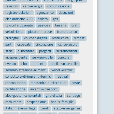
revisioni
caro-energia
comunicazione
registro-solarium
agenzia-ice
deduzioni
dichiarazione-730
divieto
gas
tg-confartigianato
pes-pav
besana
orafi
veicoli-ibridi
piccole-imprese
treno-storico
proroghe
voucher-digitali
restructura
simest
sarti
ospedale
circolazione
carico-sicuro
stele
alimentare
progetti
serramentisti
vicepresidente
servizio-civile
concorsi
evento
cibo
aumenti
mobilit-sostenibile
somministrazione-alimenti
veicoli-elettrici
conduttore-di-impianti-termici
festival
canton-ticino
meccanica-subfornitura
poste
certificazione
incentivi-trasporti
albo-gestori-ambientali
giro-ditalia
santiago
carburante
sospensione
bonus-famiglia
italianmakersvillage
bandi
stato-emergenza