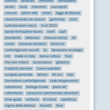
turismo
associati
ministero
retribuzione
alcolici
fondi
interventi
cosmoprof
comune
pittori-edili
ristori
legge-di-bilancio
chiacchierando-con-lautore
gommista
sistri
autoriparazioni-sacco
mud-2023
bando-formazione-lavoro
novit
caaf
presidente
bellanova
chiusura-estiva
ztl
sconti
vincenzo-schettini
fermo-tir
confartigianato-vercelli
lia
benessere-oncologia
mit
made-in-italy
bonus-cultura
food
the-one-milano
acconciatura
gelaterie
trasporto-persone
nuovo-ospedale
congedo-parentale
dehors
lilt-vco
inps
formazione-confartigianato
sede-borgomanero
coloriamoci
bottega-scuola
piano-40
rubinetterie
conoscere-sperimentare-diventare
linee-guida
verbania
8-marzo
ripartenza
regina-della-bellezza
brevetti
fiere