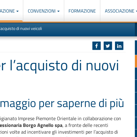
AZIONE
CONVENZIONI
FORMAZIONE
ASSOCIAZIONE
M
I
’acquisto di nuovi veicoli
u
d
o
r
p
p
n
s
c
r l’acquisto di nuovi
 maggio per saperne di più
igianato Imprese Piemonte Orientale in collaborazione con
essionaria Borgo Agnello spa
, a fronte delle recenti
zioni volte ad incentivare gli investimenti per l’acquisto di