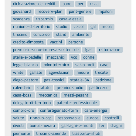
dichiarazione-dei-redditi
pane
pec
cciaa
giovanardi
recovery-plan
parit-genere
impaloni
scadenza
risparmio
casa-alessia
riunione-di-territorio
studio
veicoli
gal
mepa
tirocinio
concorso
stand
ambiente
credito-dimposta
vaccini
persone
premio-io-sono-impresa-sostenibile
fgas
ristorazione
stelle-e-padelle
meccanici
vco
donne
legge-bilancio
odontotecnico
salvo-meli
cave
white
galliate
agevolazioni
misure
trecate
diego-pastore
gas-tossici
statale-34
petizione
calendario
statuto
premiodistudio
pasticcerie
casa-bossi
meccanica
mezzi-pesanti
delegato-di-territorio
patente-professionale
compro-oro
confartigianato-form
caro-energia
salute
rinnovo-cqc
responsabile
europa
controlli
divieti
bonus-novara
gal-laghi-e-monti
fer
draghi
piemonte
tirocinio-aziende
trasporto-rifiuti