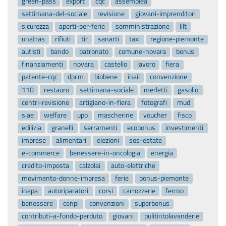
green-pass
export
cqc
assemblea
settimana-del-sociale
revisione
giovani-imprenditori
sicurezza
aperti-per-ferie
somministrazione
lilt
unatras
rifiuti
tir
sanarti
taxi
regione-piemonte
autisti
bando
patronato
comune-novara
bonus
finanziamenti
novara
castello
lavoro
fiera
patente-cqc
dpcm
biobene
inail
convenzione
110
restauro
settimana-sociale
merletti
gasolio
centri-revisione
artigiano-in-fiera
fotografi
mud
siae
welfare
upo
mascherine
voucher
fisco
edilizia
granelli
serramenti
ecobonus
investimenti
imprese
alimentari
elezioni
sos-estate
e-commerce
benessere-in-oncologia
energia
credito-imposta
calzolai
auto-elettriche
movimento-donne-impresa
ferie
bonus-piemonte
inapa
autoriparatori
corsi
carrozzerie
fermo
benessere
cenpi
convenzioni
superbonus
contributi-a-fondo-perduto
giovani
pulitintolavanderie