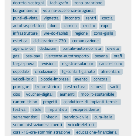
decreto-sostegni
tachigrafo
zona-arancione
borgomanero
vetrina-eccellenza-artigiana
punti-di-vista
vignetta
incontro
rentri
coccia
autotrasportatori
durc
camion
credito
expo
infrastrutture
we-do-fablab
regione
zona-gialla
estetica
dichiarazione-730
comunicazione
agenzia-ice
deduzioni
portale-automobilista
divieto
gas
pes-pav
vertenza-autotrasporto
besana
orafi
targa-prova
revisioni
registro-solarium
carico-sicuro
ospedale
circolazione
tg-confartigianato
alimentare
veicoli-ibridi
piccole-imprese
evento
concorsi
proroghe
treno-storico
restructura
simest
sarti
cibo
voucher-digitali
aumenti
mobilit-sostenibile
canton-ticino
progetti
conduttore-di-impianti-termici
festival
stele
impiantisti
vicepresidente
serramentisti
linkedin
servizio-civile
cura-italia
somministrazione-alimenti
veicoli-elettrici
corsi-16-ore-somministrazione
educazione-finanziaria