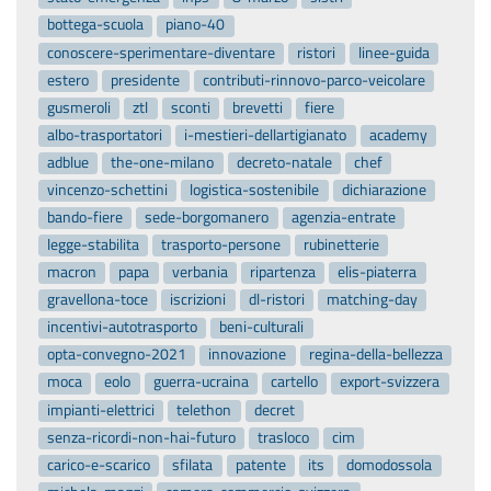
bottega-scuola
piano-40
conoscere-sperimentare-diventare
ristori
linee-guida
estero
presidente
contributi-rinnovo-parco-veicolare
gusmeroli
ztl
sconti
brevetti
fiere
albo-trasportatori
i-mestieri-dellartigianato
academy
adblue
the-one-milano
decreto-natale
chef
vincenzo-schettini
logistica-sostenibile
dichiarazione
bando-fiere
sede-borgomanero
agenzia-entrate
legge-stabilita
trasporto-persone
rubinetterie
macron
papa
verbania
ripartenza
elis-piaterra
gravellona-toce
iscrizioni
dl-ristori
matching-day
incentivi-autotrasporto
beni-culturali
opta-convegno-2021
innovazione
regina-della-bellezza
moca
eolo
guerra-ucraina
cartello
export-svizzera
impianti-elettrici
telethon
decret
senza-ricordi-non-hai-futuro
trasloco
cim
carico-e-scarico
sfilata
patente
its
domodossola