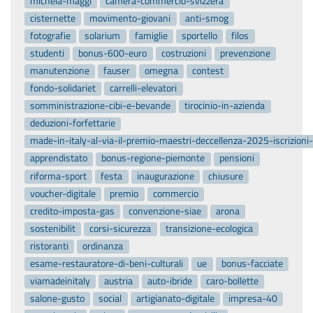
michela-maggi
camera-commercio-svizzera
cisternette
movimento-giovani
anti-smog
fotografie
solarium
famiglie
sportello
filos
studenti
bonus-600-euro
costruzioni
prevenzione
manutenzione
fauser
omegna
contest
fondo-solidariet
carrelli-elevatori
somministrazione-cibi-e-bevande
tirocinio-in-azienda
deduzioni-forfettarie
made-in-italy-al-via-il-premio-maestri-deccellenza-2025-iscrizion
apprendistato
bonus-regione-piemonte
pensioni
riforma-sport
festa
inaugurazione
chiusure
voucher-digitale
premio
commercio
credito-imposta-gas
convenzione-siae
arona
sostenibilit
corsi-sicurezza
transizione-ecologica
ristoranti
ordinanza
esame-restauratore-di-beni-culturali
ue
bonus-facciate
viamadeinitaly
austria
auto-ibride
caro-bollette
salone-gusto
social
artigianato-digitale
impresa-40