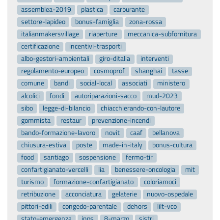
assemblea-2019
plastica
carburante
settore-lapideo
bonus-famiglia
zona-rossa
italianmakersvillage
riaperture
meccanica-subfornitura
certificazione
incentivi-trasporti
albo-gestori-ambientali
giro-ditalia
interventi
regolamento-europeo
cosmoprof
shanghai
tasse
comune
bandi
social-local
associati
ministero
alcolici
fondi
autoriparazioni-sacco
mud-2023
sibo
legge-di-bilancio
chiacchierando-con-lautore
gommista
restaur
prevenzione-incendi
bando-formazione-lavoro
novit
caaf
bellanova
chiusura-estiva
poste
made-in-italy
bonus-cultura
food
santiago
sospensione
fermo-tir
confartigianato-vercelli
lia
benessere-oncologia
mit
turismo
formazione-confartigianato
coloriamoci
retribuzione
acconciatura
gelaterie
nuovo-ospedale
pittori-edili
congedo-parentale
dehors
lilt-vco
stato-emergenza
inps
8-marzo
sistri