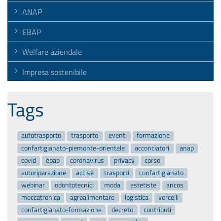
ANAP
EBAP
Welfare aziendale
Impresa sostenibile
Tags
autotrasporto
trasporto
eventi
formazione
confartigianato-piemonte-orientale
acconciatori
anap
covid
ebap
coronavirus
privacy
corso
autoriparazione
accise
trasporti
confartigianato
webinar
odontotecnici
moda
estetiste
ancos
meccatronica
agroalimentare
logistica
vercelli
confartigianato-formazione
decreto
contributi