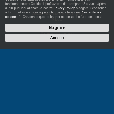
artigiani.it è registrato nel Registro della Stampa Periodica con il nr. 562
funzionamento e Cookie di profilazione di terze parti. Se vuoi saperne
con Decreto del Presidente del Tribunale di Novara del 07/03/13
di più puoi visualizzare la nostra
Privacy Policy
o negare il consenso
a tutti o ad alcuni cookie puoi utilizzare la funzione
Presta/Nega il
Direttore Responsabile: Amleto Impaloni
consenso
". Chiudendo questo banner acconsenti all'uso dei cookie.
Privacy
Cookie
No grazie
Whistleblowing
Manuale d'uso del logo
Policy sulla Parità di genere
Accetto