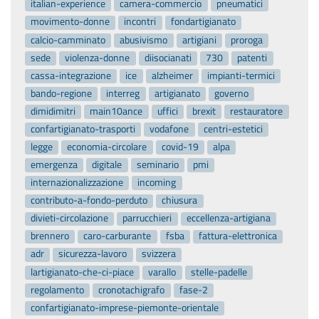
italian-experience
camera-commercio
pneumatici
movimento-donne
incontri
fondartigianato
calcio-camminato
abusivismo
artigiani
proroga
sede
violenza-donne
diisocianati
730
patenti
cassa-integrazione
ice
alzheimer
impianti-termici
bando-regione
interreg
artigianato
governo
dimidimitri
main10ance
uffici
brexit
restauratore
confartigianato-trasporti
vodafone
centri-estetici
legge
economia-circolare
covid-19
alpa
emergenza
digitale
seminario
pmi
internazionalizzazione
incoming
contributo-a-fondo-perduto
chiusura
divieti-circolazione
parrucchieri
eccellenza-artigiana
brennero
caro-carburante
fsba
fattura-elettronica
adr
sicurezza-lavoro
svizzera
lartigianato-che-ci-piace
varallo
stelle-padelle
regolamento
cronotachigrafo
fase-2
confartigianato-imprese-piemonte-orientale