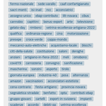
fermo-nazionale
sede-varallo
caaf-confartigianato
sacri-monti
isi-inail
ncc
acconciatrici
assegno-unico
ebap-contributo
lilt-novara
cibus
cannobio
capittini
bonus-export
arte
televisione
gelato-day
rimborsi
vetrina-eccellenza-artigiana-2022
qualifica
ordinanza-regione
cina
motorizzazione
presepe
croce-verde
coppa-mondo
meccanici-auto-elettriche
acquistiamo-locale
blocchi
citt-della-salute
costituzione
saloni
deroghe
anziani
artigiano-in-fiera-2022
meli
omobono
covid19
carrozzeria
convegno
sanificazione
mascherina
sonzini
asporto
tirolo
giornata-europea
industria-40
posa
alternanza
amazon
vaccinazioni
acconciatori-estetiste
cena-contrario
festa-artigiano
provincia-novara
segnaletica-stradale
benfatto
opta
contributi-ebap
gruppo-giovani
cartelli
export-in-svizzera
impianti
scadenze
accordo
debiti-pa
vetrina-eccellenza