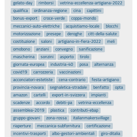
gelato-day
rimborsi
vetrina-eccellenza-artigiana-2022
qualifica
ordinanza-regione
cina
capittini
bonus-export
croce-verde
coppa-mondo
meccanici-auto-elettriche
acquistiamo-locale
blocchi
motorizzazione
presepe
deroghe
citt-della-salute
costituzione
saloni
artigiano-in-fiera-2022
meli
omobono
anziani
convegno
sanificazione
mascherina
sonzini
asporto
tirolo
giornata-europea
industria-40
posa
alternanza
covid19
carrozzeria
vaccinazioni
acconciatori-estetiste
cena-contrario
festa-artigiano
provincia-novara
segnaletica-stradale
benfatto
opta
amazon
cartelli
export-in-svizzera
impianti
scadenze
accordo
debiti-pa
vetrina-eccellenza
assemblea-2019
plastica
contributi-ebap
gruppo-giovani
zona-rossa
italianmakersvillage
riaperture
meccanica-subfornitura
certificazione
incentivi-trasporti
albo-gestori-ambientali
giro-ditalia