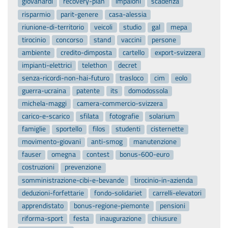
giovanardi
recovery-plan
impaloni
scadenza
risparmio
parit-genere
casa-alessia
riunione-di-territorio
veicoli
studio
gal
mepa
tirocinio
concorso
stand
vaccini
persone
ambiente
credito-dimposta
cartello
export-svizzera
impianti-elettrici
telethon
decret
senza-ricordi-non-hai-futuro
trasloco
cim
eolo
guerra-ucraina
patente
its
domodossola
michela-maggi
camera-commercio-svizzera
carico-e-scarico
sfilata
fotografie
solarium
famiglie
sportello
filos
studenti
cisternette
movimento-giovani
anti-smog
manutenzione
fauser
omegna
contest
bonus-600-euro
costruzioni
prevenzione
somministrazione-cibi-e-bevande
tirocinio-in-azienda
deduzioni-forfettarie
fondo-solidariet
carrelli-elevatori
apprendistato
bonus-regione-piemonte
pensioni
riforma-sport
festa
inaugurazione
chiusure