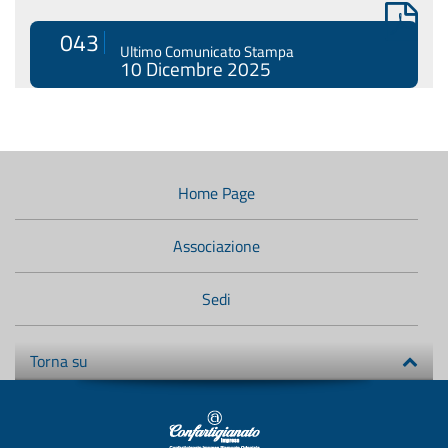
043
Ultimo Comunicato Stampa
10 Dicembre 2025
Menù
di
navigazione
Home Page
secondario:
Associazione
Sedi
Torna su