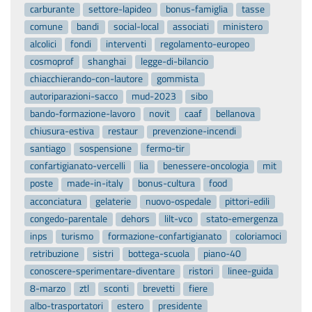
carburante
settore-lapideo
bonus-famiglia
tasse
comune
bandi
social-local
associati
ministero
alcolici
fondi
interventi
regolamento-europeo
cosmoprof
shanghai
legge-di-bilancio
chiacchierando-con-lautore
gommista
autoriparazioni-sacco
mud-2023
sibo
bando-formazione-lavoro
novit
caaf
bellanova
chiusura-estiva
restaur
prevenzione-incendi
santiago
sospensione
fermo-tir
confartigianato-vercelli
lia
benessere-oncologia
mit
poste
made-in-italy
bonus-cultura
food
acconciatura
gelaterie
nuovo-ospedale
pittori-edili
congedo-parentale
dehors
lilt-vco
stato-emergenza
inps
turismo
formazione-confartigianato
coloriamoci
retribuzione
sistri
bottega-scuola
piano-40
conoscere-sperimentare-diventare
ristori
linee-guida
8-marzo
ztl
sconti
brevetti
fiere
albo-trasportatori
estero
presidente