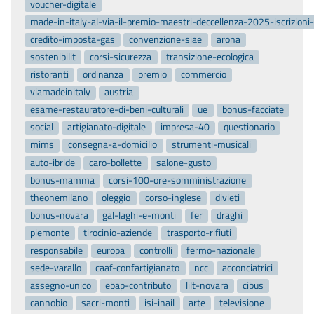
voucher-digitale
made-in-italy-al-via-il-premio-maestri-deccellenza-2025-iscrizion
credito-imposta-gas
convenzione-siae
arona
sostenibilit
corsi-sicurezza
transizione-ecologica
ristoranti
ordinanza
premio
commercio
viamadeinitaly
austria
esame-restauratore-di-beni-culturali
ue
bonus-facciate
social
artigianato-digitale
impresa-40
questionario
mims
consegna-a-domicilio
strumenti-musicali
auto-ibride
caro-bollette
salone-gusto
bonus-mamma
corsi-100-ore-somministrazione
theonemilano
oleggio
corso-inglese
divieti
bonus-novara
gal-laghi-e-monti
fer
draghi
piemonte
tirocinio-aziende
trasporto-rifiuti
responsabile
europa
controlli
fermo-nazionale
sede-varallo
caaf-confartigianato
ncc
acconciatrici
assegno-unico
ebap-contributo
lilt-novara
cibus
cannobio
sacri-monti
isi-inail
arte
televisione