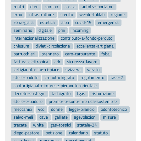
rentri
durc
camion
coccia
autotrasportatori
expo
infrastrutture
credito
we-do-fablab
regione
zona-gialla
estetica
alpa
covid-19
emergenza
seminario
digitale
pmi
incoming
internazionalizzazione
contributo-a-fondo-perduto
chiusura
divieti-circolazione
eccellenza-artigiana
parrucchieri
brennero
caro-carburante
fsba
fattura-elettronica
adr
sicurezza-lavoro
lartigianato-che-ci-piace
svizzera
varallo
stelle-padelle
cronotachigrafo
regolamento
fase-2
confartigianato-imprese-piemonte-orientale
decreto-sostegni
tachigrafo
fgas
ristorazione
stelle-e-padelle
premio-io-sono-impresa-sostenibile
meccanici
vco
donne
legge-bilancio
odontotecnico
salvo-meli
cave
galliate
agevolazioni
misure
trecate
white
gas-tossici
statale-34
diego-pastore
petizione
calendario
statuto
casa-bossi
meccanica
mezzi-pesanti