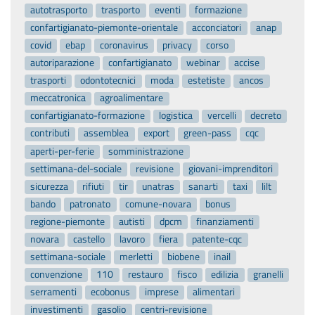
autotrasporto
trasporto
eventi
formazione
confartigianato-piemonte-orientale
acconciatori
anap
covid
ebap
coronavirus
privacy
corso
autoriparazione
confartigianato
webinar
accise
trasporti
odontotecnici
moda
estetiste
ancos
meccatronica
agroalimentare
confartigianato-formazione
logistica
vercelli
decreto
contributi
assemblea
export
green-pass
cqc
aperti-per-ferie
somministrazione
settimana-del-sociale
revisione
giovani-imprenditori
sicurezza
rifiuti
tir
unatras
sanarti
taxi
lilt
bando
patronato
comune-novara
bonus
regione-piemonte
autisti
dpcm
finanziamenti
novara
castello
lavoro
fiera
patente-cqc
settimana-sociale
merletti
biobene
inail
convenzione
110
restauro
fisco
edilizia
granelli
serramenti
ecobonus
imprese
alimentari
investimenti
gasolio
centri-revisione