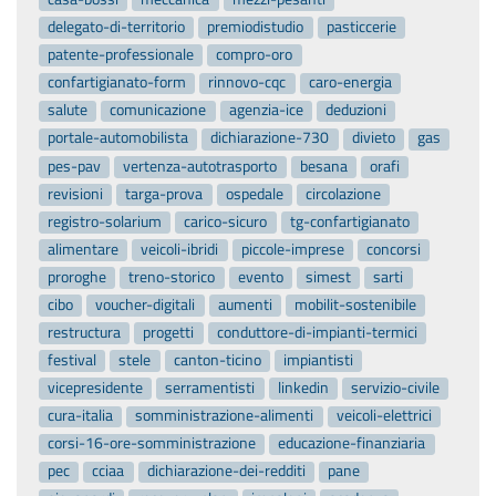
delegato-di-territorio
premiodistudio
pasticcerie
patente-professionale
compro-oro
confartigianato-form
rinnovo-cqc
caro-energia
salute
comunicazione
agenzia-ice
deduzioni
portale-automobilista
dichiarazione-730
divieto
gas
pes-pav
vertenza-autotrasporto
besana
orafi
revisioni
targa-prova
ospedale
circolazione
registro-solarium
carico-sicuro
tg-confartigianato
alimentare
veicoli-ibridi
piccole-imprese
concorsi
proroghe
treno-storico
evento
simest
sarti
cibo
voucher-digitali
aumenti
mobilit-sostenibile
restructura
progetti
conduttore-di-impianti-termici
festival
stele
canton-ticino
impiantisti
vicepresidente
serramentisti
linkedin
servizio-civile
cura-italia
somministrazione-alimenti
veicoli-elettrici
corsi-16-ore-somministrazione
educazione-finanziaria
pec
cciaa
dichiarazione-dei-redditi
pane