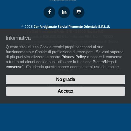
© 2026
Confartigianato Servizi Piemonte Orientale S.R.L.U.
Via San Francesco d'Assisi 5/D - 28100 Novara (NO)
Capitale Sociale: 526.000,00 € i.v. - Numero REA: NO - 173322
Informativa
Codice fiscale e numero di iscrizione al Registro delle Imprese di Novara
01436930034
Questo sito utilizza Cookie tecnici propri necessari al suo
artigiani.it è registrato nel Registro della Stampa Periodica con il nr. 562
funzionamento e Cookie di profilazione di terze parti. Se vuoi saperne
con Decreto del Presidente del Tribunale di Novara del 07/03/13
di più puoi visualizzare la nostra
Privacy Policy
o negare il consenso
a tutti o ad alcuni cookie puoi utilizzare la funzione
Presta/Nega il
Direttore Responsabile: Amleto Impaloni
consenso
". Chiudendo questo banner acconsenti all'uso dei cookie.
Privacy
Cookie
No grazie
Whistleblowing
Manuale d'uso del logo
Policy sulla Parità di genere
Accetto