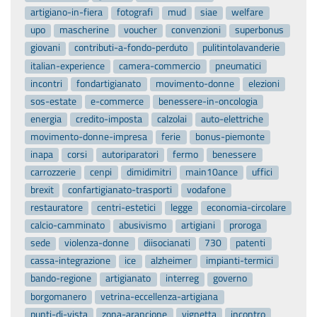
artigiano-in-fiera
fotografi
mud
siae
welfare
upo
mascherine
voucher
convenzioni
superbonus
giovani
contributi-a-fondo-perduto
pulitintolavanderie
italian-experience
camera-commercio
pneumatici
incontri
fondartigianato
movimento-donne
elezioni
sos-estate
e-commerce
benessere-in-oncologia
energia
credito-imposta
calzolai
auto-elettriche
movimento-donne-impresa
ferie
bonus-piemonte
inapa
corsi
autoriparatori
fermo
benessere
carrozzerie
cenpi
dimidimitri
main10ance
uffici
brexit
confartigianato-trasporti
vodafone
restauratore
centri-estetici
legge
economia-circolare
calcio-camminato
abusivismo
artigiani
proroga
sede
violenza-donne
diisocianati
730
patenti
cassa-integrazione
ice
alzheimer
impianti-termici
bando-regione
artigianato
interreg
governo
borgomanero
vetrina-eccellenza-artigiana
punti-di-vista
zona-arancione
vignetta
incontro