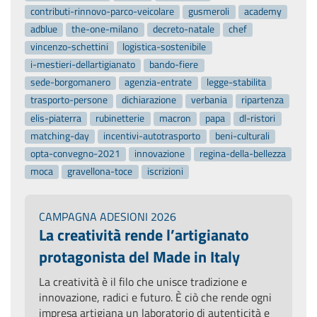
contributi-rinnovo-parco-veicolare
gusmeroli
academy
adblue
the-one-milano
decreto-natale
chef
vincenzo-schettini
logistica-sostenibile
i-mestieri-dellartigianato
bando-fiere
sede-borgomanero
agenzia-entrate
legge-stabilita
trasporto-persone
dichiarazione
verbania
ripartenza
elis-piaterra
rubinetterie
macron
papa
dl-ristori
matching-day
incentivi-autotrasporto
beni-culturali
opta-convegno-2021
innovazione
regina-della-bellezza
moca
gravellona-toce
iscrizioni
CAMPAGNA ADESIONI 2026
La creatività rende l’artigianato
protagonista del Made in Italy
La creatività è il filo che unisce tradizione e
innovazione, radici e futuro. È ciò che rende ogni
impresa artigiana un laboratorio di autenticità e