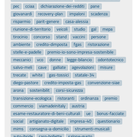
pec
cciaa
dichiarazione-dei-redditi
pane
giovanardi
recovery-plan
impaloni
scadenza
risparmio
parit-genere
casa-alessia
riunione-di-territorio
veicoli
studio
gal
mepa
tirocinio
concorso
stand
vaccini
persone
ambiente
credito-dimposta
fgas
ristorazione
stelle-e-padelle
premio-io-sono-impresa-sostenibile
meccanici
vco
donne
legge-bilancio
odontotecnico
salvo-meli
cave
galliate
agevolazioni
misure
trecate
white
gas-tossici
statale-34
diego-pastore
credito-imposta-gas
convenzione-siae
arona
sostenibilit
corsi-sicurezza
transizione-ecologica
ristoranti
ordinanza
premio
commercio
viamadeinitaly
austria
esame-restauratore-di-beni-culturali
ue
bonus-facciate
social
artigianato-digitale
impresa-40
questionario
mims
consegna-a-domicilio
strumenti-musicali
auto-ibride
caro-bollette
salone-gusto