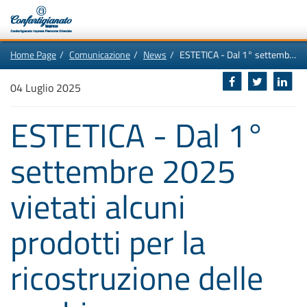
Vai
In
Home Page
Comunicazione
News
ESTETICA - Dal 1° settembre 2025 vietati alcuni prodotti per la ricostruzione delle unghie
al
questa
contenuto
pagina:
Motore
principale
Menù
di
04 Luglio 2025
di
navigazione
ricerca
principale
[1]
ESTETICA - Dal 1°
Ricerca
nel
sito
settembre 2025
[2]
Contenuti
principali
[5]
vietati alcuni
Le
ultime
novità
da
prodotti per la
Confartigianato
[6]
ricostruzione delle