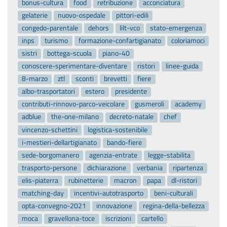
bonus-cultura
food
retribuzione
acconciatura
gelaterie
nuovo-ospedale
pittori-edili
congedo-parentale
dehors
lilt-vco
stato-emergenza
inps
turismo
formazione-confartigianato
coloriamoci
sistri
bottega-scuola
piano-40
conoscere-sperimentare-diventare
ristori
linee-guida
8-marzo
ztl
sconti
brevetti
fiere
albo-trasportatori
estero
presidente
contributi-rinnovo-parco-veicolare
gusmeroli
academy
adblue
the-one-milano
decreto-natale
chef
vincenzo-schettini
logistica-sostenibile
i-mestieri-dellartigianato
bando-fiere
sede-borgomanero
agenzia-entrate
legge-stabilita
trasporto-persone
dichiarazione
verbania
ripartenza
elis-piaterra
rubinetterie
macron
papa
dl-ristori
matching-day
incentivi-autotrasporto
beni-culturali
opta-convegno-2021
innovazione
regina-della-bellezza
moca
gravellona-toce
iscrizioni
cartello