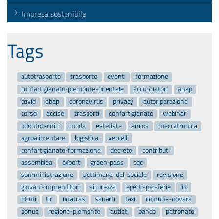
Impresa sostenibile
Tags
autotrasporto
trasporto
eventi
formazione
confartigianato-piemonte-orientale
acconciatori
anap
covid
ebap
coronavirus
privacy
autoriparazione
corso
accise
trasporti
confartigianato
webinar
odontotecnici
moda
estetiste
ancos
meccatronica
agroalimentare
logistica
vercelli
confartigianato-formazione
decreto
contributi
assemblea
export
green-pass
cqc
somministrazione
settimana-del-sociale
revisione
giovani-imprenditori
sicurezza
aperti-per-ferie
lilt
rifiuti
tir
unatras
sanarti
taxi
comune-novara
bonus
regione-piemonte
autisti
bando
patronato