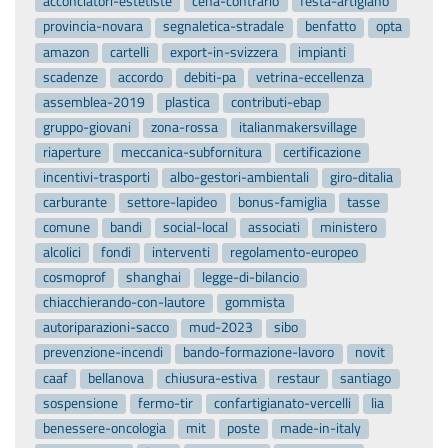
acconciatori-estetiste
cena-contrario
festa-artigiano
provincia-novara
segnaletica-stradale
benfatto
opta
amazon
cartelli
export-in-svizzera
impianti
scadenze
accordo
debiti-pa
vetrina-eccellenza
assemblea-2019
plastica
contributi-ebap
gruppo-giovani
zona-rossa
italianmakersvillage
riaperture
meccanica-subfornitura
certificazione
incentivi-trasporti
albo-gestori-ambientali
giro-ditalia
carburante
settore-lapideo
bonus-famiglia
tasse
comune
bandi
social-local
associati
ministero
alcolici
fondi
interventi
regolamento-europeo
cosmoprof
shanghai
legge-di-bilancio
chiacchierando-con-lautore
gommista
autoriparazioni-sacco
mud-2023
sibo
prevenzione-incendi
bando-formazione-lavoro
novit
caaf
bellanova
chiusura-estiva
restaur
santiago
sospensione
fermo-tir
confartigianato-vercelli
lia
benessere-oncologia
mit
poste
made-in-italy