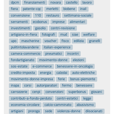
dpcm
finanziamenti
novara
castello
lavoro
fiera
patente-cqc
merletti
biobene
inail
convenzione
110
restauro
settimana-sociale
serramenti
ecobonus
imprese
alimentari
investimenti
gasolio
centri-revisione
artigiano-in-fiera
fotografi
mud
siae
welfare
upo
mascherine
voucher
fisco
edilizia
granelli
pulitintolavanderie
italian-experience
camera-commercio
pneumatici
incontri
fondartigianato
movimento-donne
elezioni
sos-estate
e-commerce
benessere-in-oncologia
credito-imposta
energia
calzolai
auto-elettriche
movimento-donne-impresa
ferie
bonus-piemonte
inapa
corsi
autoriparatori
fermo
benessere
carrozzerie
cenpi
convenzioni
superbonus
giovani
contributi-a-fondo-perduto
centri-estetici
legge
economia-circolare
calcio-camminato
abusivismo
artigiani
proroga
sede
violenza-donne
diisocianati