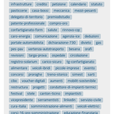
infrastrutture
credito
petizione
calendario
statuto
pasticcerie
casa-bossi
meccanica
mezzi-pesanti
delegato-di-territorio
premiodistudio
patente-professionale
compro-oro
confartigianato-form
salute
rinnovo-cqc
caro-energia
comunicazione
agenzia-ice
deduzioni
portale-automobilista
dichiarazione-730
divieto
gas
pes-pav
vertenza-autotrasporto
besana
orafi
revisioni
targa-prova
ospedale
circolazione
registro-solarium
carico-sicuro
tg-confartigianato
alimentare
veicoli-ibridi
piccole-imprese
evento
concorsi
proroghe
treno-storico
simest
sarti
cibo
voucher-digitali
aumenti
mobilit-sostenibile
restructura
progetti
conduttore-di-impianti-termici
festival
stele
canton-ticino
impiantisti
vicepresidente
serramentisti
linkedin
servizio-civile
cura-italia
somministrazione-alimenti
veicoli-elettrici
corsi-16-ore-somministrazione
educazione-finanziaria