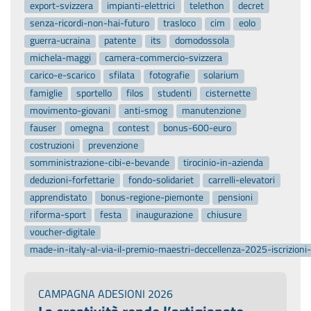
export-svizzera
impianti-elettrici
telethon
decret
senza-ricordi-non-hai-futuro
trasloco
cim
eolo
guerra-ucraina
patente
its
domodossola
michela-maggi
camera-commercio-svizzera
carico-e-scarico
sfilata
fotografie
solarium
famiglie
sportello
filos
studenti
cisternette
movimento-giovani
anti-smog
manutenzione
fauser
omegna
contest
bonus-600-euro
costruzioni
prevenzione
somministrazione-cibi-e-bevande
tirocinio-in-azienda
deduzioni-forfettarie
fondo-solidariet
carrelli-elevatori
apprendistato
bonus-regione-piemonte
pensioni
riforma-sport
festa
inaugurazione
chiusure
voucher-digitale
made-in-italy-al-via-il-premio-maestri-deccellenza-2025-iscrizion
CAMPAGNA ADESIONI 2026