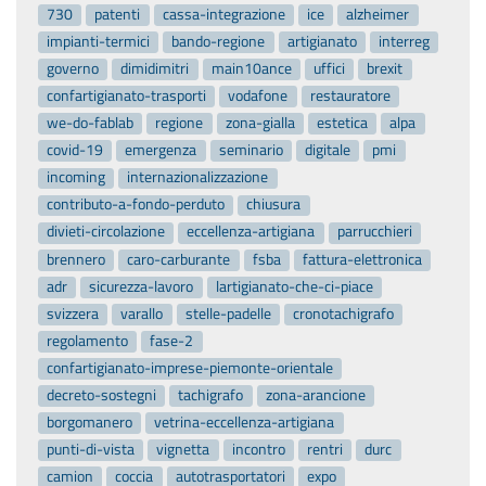
730
patenti
cassa-integrazione
ice
alzheimer
impianti-termici
bando-regione
artigianato
interreg
governo
dimidimitri
main10ance
uffici
brexit
confartigianato-trasporti
vodafone
restauratore
we-do-fablab
regione
zona-gialla
estetica
alpa
covid-19
emergenza
seminario
digitale
pmi
incoming
internazionalizzazione
contributo-a-fondo-perduto
chiusura
divieti-circolazione
eccellenza-artigiana
parrucchieri
brennero
caro-carburante
fsba
fattura-elettronica
adr
sicurezza-lavoro
lartigianato-che-ci-piace
svizzera
varallo
stelle-padelle
cronotachigrafo
regolamento
fase-2
confartigianato-imprese-piemonte-orientale
decreto-sostegni
tachigrafo
zona-arancione
borgomanero
vetrina-eccellenza-artigiana
punti-di-vista
vignetta
incontro
rentri
durc
camion
coccia
autotrasportatori
expo