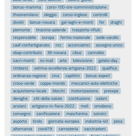
bonus-mamma
corsi-100-ore-somministrazione
theonemilano
oleggio
corso-inglese
controlli
divieti
bonus-novara
gal-laghi-e-monti
fer
draghi
piemonte
tirocinio-aziende
trasporto-rifiuti
responsabile
europa
fermo-nazionale
sede-varallo
caaf-confartigianato
ncc
acconciatrici
assegno-unico
ebap-contributo
lilt-novara
cibus
cannobio
sacri-monti
isi-inail
arte
televisione
gelato-day
rimborsi
vetrina-eccellenza-artigiana-2022
qualifica
ordinanza-regione
cina
capittini
bonus-export
croce-verde
coppa-mondo
meccanici-auto-elettriche
acquistiamo-locale
blocchi
motorizzazione
presepe
deroghe
citt-della-salute
costituzione
saloni
anziani
artigiano-in-fiera-2022
meli
omobono
convegno
sanificazione
mascherina
sonzini
asporto
tirolo
giornata-europea
industria-40
posa
alternanza
covid19
carrozzeria
vaccinazioni