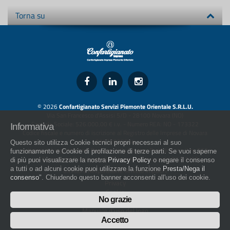
Torna su
© 2026
Confartigianato Servizi Piemonte Orientale S.R.L.U.
Via San Francesco d'Assisi 5/D - 28100 Novara (NO)
Capitale Sociale: 526.000,00 € i.v. - Numero REA: NO - 173322
Informativa
Codice fiscale e numero di iscrizione al Registro delle Imprese di Novara
01436930034
Questo sito utilizza Cookie tecnici propri necessari al suo
artigiani.it è registrato nel Registro della Stampa Periodica con il nr. 562
funzionamento e Cookie di profilazione di terze parti. Se vuoi saperne
con Decreto del Presidente del Tribunale di Novara del 07/03/13
di più puoi visualizzare la nostra
Privacy Policy
o negare il consenso
a tutti o ad alcuni cookie puoi utilizzare la funzione
Presta/Nega il
Direttore Responsabile: Amleto Impaloni
consenso
". Chiudendo questo banner acconsenti all'uso dei cookie.
Privacy
Cookie
No grazie
Whistleblowing
Manuale d'uso del logo
Policy sulla Parità di genere
Accetto