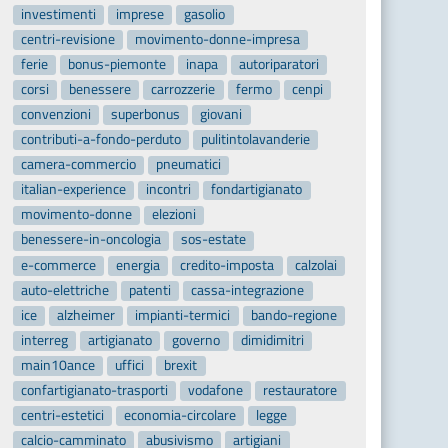
investimenti
imprese
gasolio
centri-revisione
movimento-donne-impresa
ferie
bonus-piemonte
inapa
autoriparatori
corsi
benessere
carrozzerie
fermo
cenpi
convenzioni
superbonus
giovani
contributi-a-fondo-perduto
pulitintolavanderie
camera-commercio
pneumatici
italian-experience
incontri
fondartigianato
movimento-donne
elezioni
benessere-in-oncologia
sos-estate
e-commerce
energia
credito-imposta
calzolai
auto-elettriche
patenti
cassa-integrazione
ice
alzheimer
impianti-termici
bando-regione
interreg
artigianato
governo
dimidimitri
main10ance
uffici
brexit
confartigianato-trasporti
vodafone
restauratore
centri-estetici
economia-circolare
legge
calcio-camminato
abusivismo
artigiani