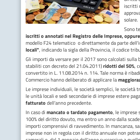
iscritt
approva
solare.
Sono te
iscritti o annotati nel Registro delle Imprese, oppur
modello F24 telematico o direttamente da parte dell'
locali"
, indicando la sigla della Provincia, il codice tri
Gli importi da versare per il 2017 sono calcolati sulla
stabiliti con decreto del 21.04.2011)
ridotti del 50%
, 
convertito in L. 11.08.2014 n. 114. Tale norma è riba
Commercio hanno deliberato di applicare la
maggioraz
Le imprese individuali, le società semplici, le società tr
le unità locali e sedi secondarie di imprese estere pa
fatturato
dell'anno precedente.
In caso di
mancato o tardato pagamento
, le imprese
100% del diritto dovuto, ma entro un anno dalla scade
importi comprensivi di ravvedimento. In mancanza, sarà 
imprese non in regola con il diritto annuale non potra
camerali e, dal 1 gennaio dell'anno successivo a quello