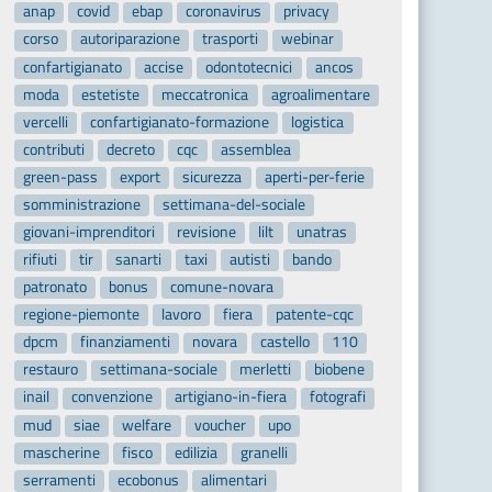
anap
covid
ebap
coronavirus
privacy
corso
autoriparazione
trasporti
webinar
confartigianato
accise
odontotecnici
ancos
moda
estetiste
meccatronica
agroalimentare
vercelli
confartigianato-formazione
logistica
contributi
decreto
cqc
assemblea
green-pass
export
sicurezza
aperti-per-ferie
somministrazione
settimana-del-sociale
giovani-imprenditori
revisione
lilt
unatras
rifiuti
tir
sanarti
taxi
autisti
bando
patronato
bonus
comune-novara
regione-piemonte
lavoro
fiera
patente-cqc
dpcm
finanziamenti
novara
castello
110
restauro
settimana-sociale
merletti
biobene
inail
convenzione
artigiano-in-fiera
fotografi
mud
siae
welfare
voucher
upo
mascherine
fisco
edilizia
granelli
serramenti
ecobonus
alimentari