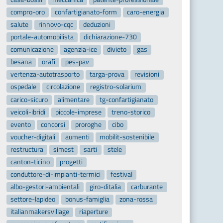
compro-oro
confartigianato-form
caro-energia
salute
rinnovo-cqc
deduzioni
portale-automobilista
dichiarazione-730
comunicazione
agenzia-ice
divieto
gas
besana
orafi
pes-pav
vertenza-autotrasporto
targa-prova
revisioni
ospedale
circolazione
registro-solarium
carico-sicuro
alimentare
tg-confartigianato
veicoli-ibridi
piccole-imprese
treno-storico
evento
concorsi
proroghe
cibo
voucher-digitali
aumenti
mobilit-sostenibile
restructura
simest
sarti
stele
canton-ticino
progetti
conduttore-di-impianti-termici
festival
albo-gestori-ambientali
giro-ditalia
carburante
settore-lapideo
bonus-famiglia
zona-rossa
italianmakersvillage
riaperture