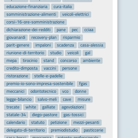
educazione-finanziaria
cura-italia
somministrazione-alimenti
veicoli-elettrici
corsi-16-ore-somministrazione
dichiarazione-dei-redditi
pane
pec
cciaa
giovanardi
recovery-plan
risparmio
parit-genere
impaloni
scadenza
casa-alessia
riunione-di-territorio
studio
veicoli
gal
mepa
tirocinio
stand
concorso
ambiente
credito-dimposta
vaccini
persone
ristorazione
stelle-e-padelle
premio-io-sono-impresa-sostenibile
fgas
meccanici
odontotecnico
vco
donne
legge-bilancio
salvo-meli
cave
misure
trecate
white
galliate
agevolazioni
statale-34
diego-pastore
gas-tossici
calendario
statuto
petizione
mezzi-pesanti
delegato-di-territorio
premiodistudio
pasticcerie
casa-bossi
meccanica
patente-professionale