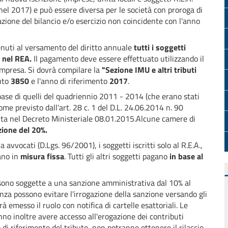
i nel 2017) e può essere diversa per le società con proroga di
zione del bilancio e/o esercizio non coincidente con l'anno
nuti al versamento del diritto annuale
tutti i soggetti
e nel REA.
Il pagamento deve essere effettuato utilizzando il
impresa. Si dovrà compilare la
"Sezione IMU e altri tributi
buto
3850
e l'anno di riferimento
2017
.
 base di quelli del quadriennio 2011 - 2014 (che erano stati
come previsto dall'art. 28 c. 1 del D.L. 24.06.2014 n. 90
dita nel Decreto Ministeriale 08.01.2015.Alcune camere di
ione del 20%.
a avvocati (D.Lgs. 96/2001), i soggetti iscritti solo al R.E.A.,
gano in
misura fissa
. Tutti gli altri soggetti pagano
in base al
 sono soggette a una sanzione amministrativa dal 10% al
nza possono evitare l'irrogazione della sanzione versando gli
emesso il ruolo con notifica di cartelle esattoriali. Le
nno inoltre avere accesso all'erogazione dei contributi
 di riferimento del tributo, non potranno ottenere il rilascio