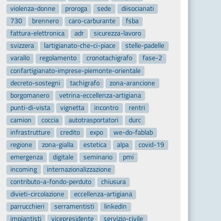
violenza-donne
proroga
sede
diisocianati
730
brennero
caro-carburante
fsba
fattura-elettronica
adr
sicurezza-lavoro
svizzera
lartigianato-che-ci-piace
stelle-padelle
varallo
regolamento
cronotachigrafo
fase-2
confartigianato-imprese-piemonte-orientale
decreto-sostegni
tachigrafo
zona-arancione
borgomanero
vetrina-eccellenza-artigiana
punti-di-vista
vignetta
incontro
rentri
camion
coccia
autotrasportatori
durc
infrastrutture
credito
expo
we-do-fablab
regione
zona-gialla
estetica
alpa
covid-19
emergenza
digitale
seminario
pmi
incoming
internazionalizzazione
contributo-a-fondo-perduto
chiusura
divieti-circolazione
eccellenza-artigiana
parrucchieri
serramentisti
linkedin
impiantisti
vicepresidente
servizio-civile