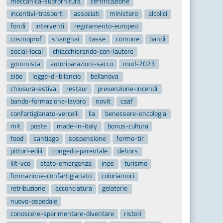
meccanica-subfornitura
certificazione
incentivi-trasporti
associati
ministero
alcolici
fondi
interventi
regolamento-europeo
cosmoprof
shanghai
tasse
comune
bandi
social-local
chiacchierando-con-lautore
gommista
autoriparazioni-sacco
mud-2023
sibo
legge-di-bilancio
bellanova
chiusura-estiva
restaur
prevenzione-incendi
bando-formazione-lavoro
novit
caaf
confartigianato-vercelli
lia
benessere-oncologia
mit
poste
made-in-italy
bonus-cultura
food
santiago
sospensione
fermo-tir
pittori-edili
congedo-parentale
dehors
lilt-vco
stato-emergenza
inps
turismo
formazione-confartigianato
coloriamoci
retribuzione
acconciatura
gelaterie
nuovo-ospedale
conoscere-sperimentare-diventare
ristori