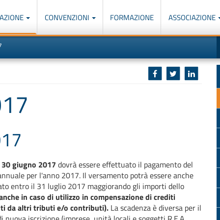
AZIONE
CONVENZIONI
FORMAZIONE
ASSOCIAZIONE
M
I
7
u
d
o
r
p
p
n
s
c
017
017
l
30 giugno 2017
dovrà essere effettuato il pagamento del
 annuale per l'anno 2017. Il versamento potrà essere anche
ato entro il 31 luglio 2017 maggiorando gli importi dello
anche in caso di utilizzo in compensazione di crediti
i da altri tributi e/o contributi).
La scadenza è diversa per il
di nuova iscrizione (imprese, unità locali e soggetti R.E.A.