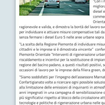
“Con i 
miglior
diesel 
comment
Orienta
ragionevole e valida, e dimostra la bontà del lavoro s
per individuare e attuare misure compensative tali da ra
senza fermare i diesel Euro 5 nelle aree urbane sopra i
“La scelta della Regione Piemonte di individuare misur
cittadini e le imprese si è dimostrata vincente” conf
Piemonte Orientale “Interventi di rigenerazione urban
riscaldamento e incentivi per la sostituzione di impia
regione del bacino padano, a questi risultati positivi, 
occasioni di lavoro per le imprese della filiera green,
“Siamo soddisfatti per l’impegno dell’assessore Marnati 
Confartigianato volte a ricercare ogni possibile soluzio
alla limitazione delle emissioni di inquinanti in atmo
anni impegnati in una campagna di sensibilizzazione ori
più significativi rispetto al blocco della circolazione a
tecnologie e politiche di rigenerazione urbana nelle q