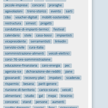
piccole-imprese
concorsi
proroghe
agevolazioni
treno-storico
evento
sarti
cibo
voucher-digitali
mobilit-sostenibile
restructura
simest
progetti
conduttore-di-impianti-termici
festival
calendario
stele
casa-bossi
impiantisti
vicepresidente
serramentisti
linkedin
servizio-civile
cura-italia
somministrazione-alimenti
veicoli-elettrici
corsi-16-ore-somministrazione
educazione-finanziaria
caro-energia
pec
agenzia-ice
dichiarazione-dei-redditi
pane
giovanardi
recovery-plan
impaloni
scadenza
risparmio
besana
parit-genere
riunione-di-territorio
carico-sicuro
veicoli
alimentare
studio
gal
mepa
tirocinio
concorso
stand
persone
aumenti
credito-dimposta
vaccini
fgas
ristorazione