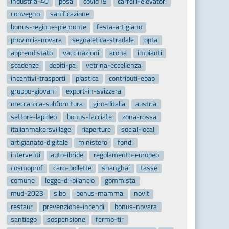
industria-40
posa
covid19
carrelli-elevatori
convegno
sanificazione
bonus-regione-piemonte
festa-artigiano
provincia-novara
segnaletica-stradale
opta
apprendistato
vaccinazioni
arona
impianti
scadenze
debiti-pa
vetrina-eccellenza
incentivi-trasporti
plastica
contributi-ebap
gruppo-giovani
export-in-svizzera
meccanica-subfornitura
giro-ditalia
austria
settore-lapideo
bonus-facciate
zona-rossa
italianmakersvillage
riaperture
social-local
artigianato-digitale
ministero
fondi
interventi
auto-ibride
regolamento-europeo
cosmoprof
caro-bollette
shanghai
tasse
comune
legge-di-bilancio
gommista
mud-2023
sibo
bonus-mamma
novit
restaur
prevenzione-incendi
bonus-novara
santiago
sospensione
fermo-tir