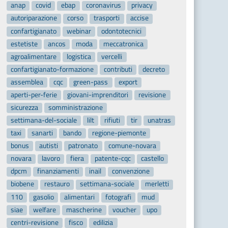
anap
covid
ebap
coronavirus
privacy
autoriparazione
corso
trasporti
accise
confartigianato
webinar
odontotecnici
estetiste
ancos
moda
meccatronica
agroalimentare
logistica
vercelli
confartigianato-formazione
contributi
decreto
assemblea
cqc
green-pass
export
aperti-per-ferie
giovani-imprenditori
revisione
sicurezza
somministrazione
settimana-del-sociale
lilt
rifiuti
tir
unatras
taxi
sanarti
bando
regione-piemonte
bonus
autisti
patronato
comune-novara
novara
lavoro
fiera
patente-cqc
castello
dpcm
finanziamenti
inail
convenzione
biobene
restauro
settimana-sociale
merletti
110
gasolio
alimentari
fotografi
mud
siae
welfare
mascherine
voucher
upo
centri-revisione
fisco
edilizia