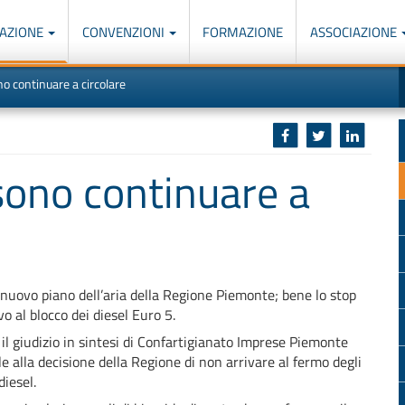
AZIONE
CONVENZIONI
FORMAZIONE
ASSOCIAZIONE
M
I
o continuare a circolare
u
d
o
r
p
p
n
s
c
sono continuare a
 nuovo piano dell’aria della Regione Piemonte; bene lo stop
vo al blocco dei diesel Euro 5.
il giudizio in sintesi di Confartigianato Imprese Piemonte
le alla decisione della Regione di non arrivare al fermo degli
diesel.