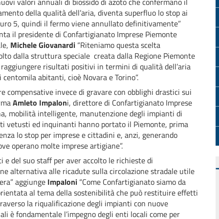
nuovi valori annuali di biossido di azoto che confermano il
amento della qualità dell’aria, diventa superfluo lo stop ai
euro 5, quindi il fermo viene annullato definitivamente”
a il presidente di Confartigianato Imprese Piemonte
le,
Michele Giovanardi
“Riteniamo questa scelta
volto dalla struttura speciale creata dalla Regione Piemonte
ggiungere risultati positivi in termini di qualità dell’aria
 centomila abitanti, cioè Novara e Torino”.
e compensative invece di gravare con obblighi drastici sui
erma
Amleto Impalon
i, direttore di Confartigianato Imprese
a, mobilità intelligente, manutenzione degli impianti di
nti vetusti ed inquinanti hanno portato il Piemonte, prima
senza lo stop per imprese e cittadini e, anzi, generando
 dove operano molte imprese artigiane”.
e del suo staff per aver accolto le richieste di
ne alternativa alle ricadute sulla circolazione stradale utile
sfera” aggiunge
Impaloni
“Come Confartigianato siamo da
entata al tema della sostenibilità che può restituire effetti
ttraverso la riqualificazione degli impianti con nuove
uali è fondamentale l’impegno degli enti locali come per