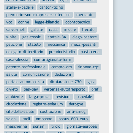
stelle-e-padelle
canton-ticino
premio-io-sono-impresa-sostenibile
meccanici
vco
donne
legge-bilancio
odontotecnico
salvo-meli
galliate
cciaa
misure
trecate
white
gas-tossici
statale-34
diego-pastore
petizione
statuto
meccanica
mezzi-pesanti
delegato-di-territorio
premiodistudio
pasticcerie
casa-alessia
confartigianato-form
patente-professionale
compro-oro
rinnovo-cqc
salute
comunicazione
deduzioni
portale-automobilista
dichiarazione-730
gas
divieto
pes-pav
vertenza-autotrasporto
orafi
ambiente
targa-prova
revisioni
ospedale
circolazione
registro-solarium
deroghe
citt-della-salute
costituzione
anti-smog
saloni
meli
omobono
bonus-600-euro
mascherina
sonzini
tirolo
giornata-europea