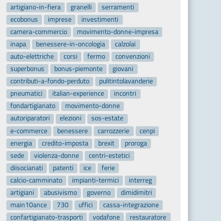
artigiano-in-fiera
granelli
serramenti
ecobonus
imprese
investimenti
camera-commercio
movimento-donne-impresa
inapa
benessere-in-oncologia
calzolai
auto-elettriche
corsi
fermo
convenzioni
superbonus
bonus-piemonte
giovani
contributi-a-fondo-perduto
pulitintolavanderie
pneumatici
italian-experience
incontri
fondartigianato
movimento-donne
autoriparatori
elezioni
sos-estate
e-commerce
benessere
carrozzerie
cenpi
energia
credito-imposta
brexit
proroga
sede
violenza-donne
centri-estetici
diisocianati
patenti
ice
ferie
calcio-camminato
impianti-termici
interreg
artigiani
abusivismo
governo
dimidimitri
main10ance
730
uffici
cassa-integrazione
confartigianato-trasporti
vodafone
restauratore