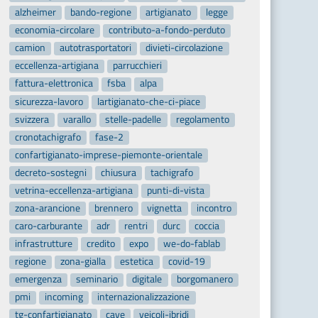
alzheimer
bando-regione
artigianato
legge
economia-circolare
contributo-a-fondo-perduto
camion
autotrasportatori
divieti-circolazione
eccellenza-artigiana
parrucchieri
fattura-elettronica
fsba
alpa
sicurezza-lavoro
lartigianato-che-ci-piace
svizzera
varallo
stelle-padelle
regolamento
cronotachigrafo
fase-2
confartigianato-imprese-piemonte-orientale
decreto-sostegni
chiusura
tachigrafo
vetrina-eccellenza-artigiana
punti-di-vista
zona-arancione
brennero
vignetta
incontro
caro-carburante
adr
rentri
durc
coccia
infrastrutture
credito
expo
we-do-fablab
regione
zona-gialla
estetica
covid-19
emergenza
seminario
digitale
borgomanero
pmi
incoming
internazionalizzazione
tg-confartigianato
cave
veicoli-ibridi