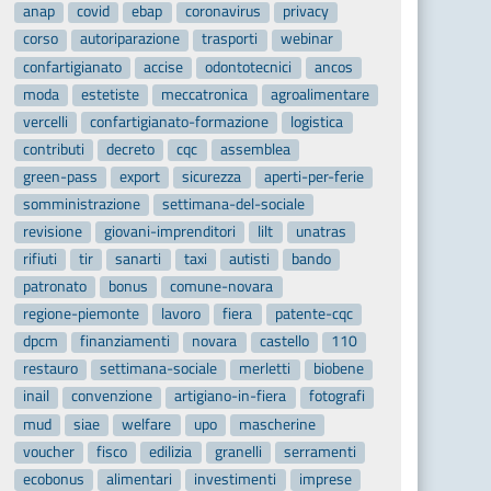
anap
covid
ebap
coronavirus
privacy
corso
autoriparazione
trasporti
webinar
confartigianato
accise
odontotecnici
ancos
moda
estetiste
meccatronica
agroalimentare
vercelli
confartigianato-formazione
logistica
contributi
decreto
cqc
assemblea
green-pass
export
sicurezza
aperti-per-ferie
somministrazione
settimana-del-sociale
revisione
giovani-imprenditori
lilt
unatras
rifiuti
tir
sanarti
taxi
autisti
bando
patronato
bonus
comune-novara
regione-piemonte
lavoro
fiera
patente-cqc
dpcm
finanziamenti
novara
castello
110
restauro
settimana-sociale
merletti
biobene
inail
convenzione
artigiano-in-fiera
fotografi
mud
siae
welfare
upo
mascherine
voucher
fisco
edilizia
granelli
serramenti
ecobonus
alimentari
investimenti
imprese