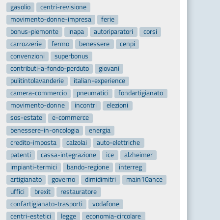
gasolio
centri-revisione
movimento-donne-impresa
ferie
bonus-piemonte
inapa
autoriparatori
corsi
carrozzerie
fermo
benessere
cenpi
convenzioni
superbonus
contributi-a-fondo-perduto
giovani
pulitintolavanderie
italian-experience
camera-commercio
pneumatici
fondartigianato
movimento-donne
incontri
elezioni
sos-estate
e-commerce
benessere-in-oncologia
energia
credito-imposta
calzolai
auto-elettriche
patenti
cassa-integrazione
ice
alzheimer
impianti-termici
bando-regione
interreg
artigianato
governo
dimidimitri
main10ance
uffici
brexit
restauratore
confartigianato-trasporti
vodafone
centri-estetici
legge
economia-circolare