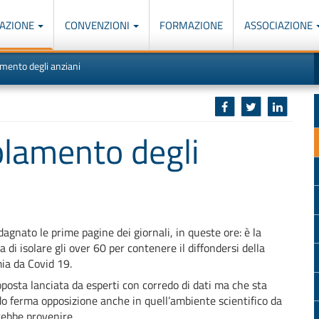
AZIONE
CONVENZIONI
FORMAZIONE
ASSOCIAZIONE
M
I
lamento degli anziani
u
d
o
r
p
p
n
s
c
solamento degli
agnato le prime pagine dei giornali, in queste ore: è la
a di isolare gli over 60 per contenere il diffondersi della
a da Covid 19.
posta lanciata da esperti con corredo di dati ma che sta
o ferma opposizione anche in quell’ambiente scientifico da
rebbe provenire.