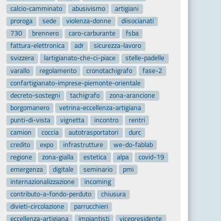
calcio-camminato
abusivismo
artigiani
proroga
sede
violenza-donne
diisocianati
730
brennero
caro-carburante
fsba
fattura-elettronica
adr
sicurezza-lavoro
svizzera
lartigianato-che-ci-piace
stelle-padelle
varallo
regolamento
cronotachigrafo
fase-2
confartigianato-imprese-piemonte-orientale
decreto-sostegni
tachigrafo
zona-arancione
borgomanero
vetrina-eccellenza-artigiana
punti-di-vista
vignetta
incontro
rentri
camion
coccia
autotrasportatori
durc
credito
expo
infrastrutture
we-do-fablab
regione
zona-gialla
estetica
alpa
covid-19
emergenza
digitale
seminario
pmi
internazionalizzazione
incoming
contributo-a-fondo-perduto
chiusura
divieti-circolazione
parrucchieri
eccellenza-artigiana
impiantisti
vicepresidente