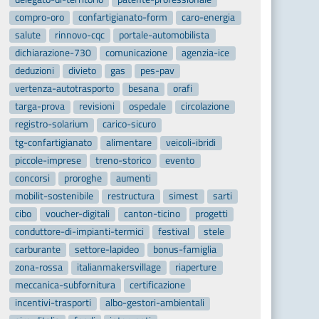
compro-oro
confartigianato-form
caro-energia
salute
rinnovo-cqc
portale-automobilista
dichiarazione-730
comunicazione
agenzia-ice
deduzioni
divieto
gas
pes-pav
vertenza-autotrasporto
besana
orafi
targa-prova
revisioni
ospedale
circolazione
registro-solarium
carico-sicuro
tg-confartigianato
alimentare
veicoli-ibridi
piccole-imprese
treno-storico
evento
concorsi
proroghe
aumenti
mobilit-sostenibile
restructura
simest
sarti
cibo
voucher-digitali
canton-ticino
progetti
conduttore-di-impianti-termici
festival
stele
carburante
settore-lapideo
bonus-famiglia
zona-rossa
italianmakersvillage
riaperture
meccanica-subfornitura
certificazione
incentivi-trasporti
albo-gestori-ambientali