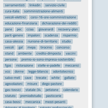
serramentisti
linkedin
servizio-civile
cura-italia
somministrazione-alimenti
veicoli-elettrici
corsi-16-ore-somministrazione
educazione-finanziaria
dichiarazione-dei-redditi
pane
pec
cciaa
giovanardi
recovery-plan
parit-genere
impaloni
scadenza
risparmio
casa-alessia
riunione-di-territorio
studio
veicoli
gal
mepa
tirocinio
concorso
stand
ambiente
credito-dimposta
vaccini
persone
premio-io-sono-impresa-sostenibile
fgas
ristorazione
stelle-e-padelle
meccanici
vco
donne
legge-bilancio
odontotecnico
salvo-meli
cave
trecate
white
galliate
agevolazioni
misure
diego-pastore
gas-tossici
statale-34
petizione
calendario
statuto
premiodistudio
pasticcerie
casa-bossi
meccanica
mezzi-pesanti
delegato-di-territorio
patente-professionale