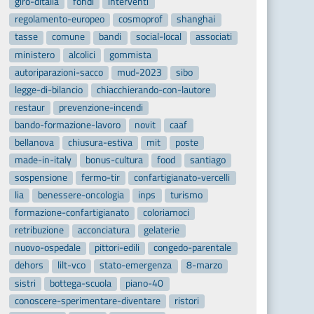
giro-ditalia
fondi
interventi
regolamento-europeo
cosmoprof
shanghai
tasse
comune
bandi
social-local
associati
ministero
alcolici
gommista
autoriparazioni-sacco
mud-2023
sibo
legge-di-bilancio
chiacchierando-con-lautore
restaur
prevenzione-incendi
bando-formazione-lavoro
novit
caaf
bellanova
chiusura-estiva
mit
poste
made-in-italy
bonus-cultura
food
santiago
sospensione
fermo-tir
confartigianato-vercelli
lia
benessere-oncologia
inps
turismo
formazione-confartigianato
coloriamoci
retribuzione
acconciatura
gelaterie
nuovo-ospedale
pittori-edili
congedo-parentale
dehors
lilt-vco
stato-emergenza
8-marzo
sistri
bottega-scuola
piano-40
conoscere-sperimentare-diventare
ristori