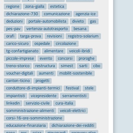
regione
zona-gialla
estetica
dichiarazione-730
comunicazione
agenzia-ice
deduzioni
portale-automobilista
divieto
gas
pes-pav
vertenza-autotrasporto
besana
orafi
targa-prova
revisioni
registro-solarium
carico-sicuro
ospedale
circolazione
tg-confartigianato
alimentare
veicoli-ibridi
piccole-imprese
evento
concorsi
proroghe
treno-storico
restructura
simest
sarti
cibo
voucher-digitali
aumenti
mobilit-sostenibile
canton-ticino
progetti
conduttore-di-impianti-termici
festival
stele
impiantisti
vicepresidente
serramentisti
linkedin
servizio-civile
cura-italia
somministrazione-alimenti
veicoli-elettrici
corsi-16-ore-somministrazione
educazione-finanziaria
dichiarazione-dei-redditi
pane
pec
cciaa
giovanardi
recovery-plan