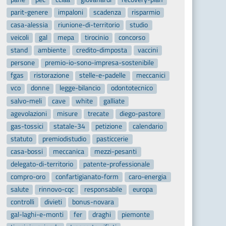
parit-genere
impaloni
scadenza
risparmio
casa-alessia
riunione-di-territorio
studio
veicoli
gal
mepa
tirocinio
concorso
stand
ambiente
credito-dimposta
vaccini
persone
premio-io-sono-impresa-sostenibile
fgas
ristorazione
stelle-e-padelle
meccanici
vco
donne
legge-bilancio
odontotecnico
salvo-meli
cave
white
galliate
agevolazioni
misure
trecate
diego-pastore
gas-tossici
statale-34
petizione
calendario
statuto
premiodistudio
pasticcerie
casa-bossi
meccanica
mezzi-pesanti
delegato-di-territorio
patente-professionale
compro-oro
confartigianato-form
caro-energia
salute
rinnovo-cqc
responsabile
europa
controlli
divieti
bonus-novara
gal-laghi-e-monti
fer
draghi
piemonte