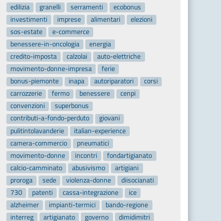
edilizia
granelli
serramenti
ecobonus
investimenti
imprese
alimentari
elezioni
sos-estate
e-commerce
benessere-in-oncologia
energia
credito-imposta
calzolai
auto-elettriche
movimento-donne-impresa
ferie
bonus-piemonte
inapa
autoriparatori
corsi
carrozzerie
fermo
benessere
cenpi
convenzioni
superbonus
contributi-a-fondo-perduto
giovani
pulitintolavanderie
italian-experience
camera-commercio
pneumatici
movimento-donne
incontri
fondartigianato
calcio-camminato
abusivismo
artigiani
proroga
sede
violenza-donne
diisocianati
730
patenti
cassa-integrazione
ice
alzheimer
impianti-termici
bando-regione
interreg
artigianato
governo
dimidimitri