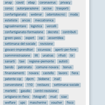
anap
covid
ebap
coronavirus
privacy
corso
autoriparazione
accise
trasporti
confartigianato
webinar
odontotecnici
moda
estetiste
ancos
meccatronica
agroalimentare
logistica
vercelli
confartigianato-formazione
decreto
contributi
green-pass
export
cqc
assemblea
settimana-del-sociale
revisione
giovani-imprenditori
sicurezza
aperti-per-ferie
somministrazione
lilt
unatras
rifiuti
tir
sanarti
taxi
regione-piemonte
autisti
bando
patronato
comune-novara
bonus
finanziamenti
novara
castello
lavoro
fiera
patente-cqc
dpcm
biobene
inail
convenzione
110
restauro
settimana-sociale
merletti
gasolio
centri-revisione
artigiano-in-fiera
fotografi
mud
siae
welfare
upo
mascherine
voucher
fisco