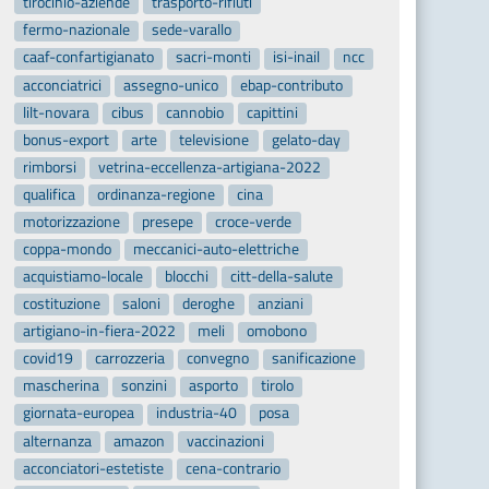
tirocinio-aziende
trasporto-rifiuti
fermo-nazionale
sede-varallo
caaf-confartigianato
sacri-monti
isi-inail
ncc
acconciatrici
assegno-unico
ebap-contributo
lilt-novara
cibus
cannobio
capittini
bonus-export
arte
televisione
gelato-day
rimborsi
vetrina-eccellenza-artigiana-2022
qualifica
ordinanza-regione
cina
motorizzazione
presepe
croce-verde
coppa-mondo
meccanici-auto-elettriche
acquistiamo-locale
blocchi
citt-della-salute
costituzione
saloni
deroghe
anziani
artigiano-in-fiera-2022
meli
omobono
covid19
carrozzeria
convegno
sanificazione
mascherina
sonzini
asporto
tirolo
giornata-europea
industria-40
posa
alternanza
amazon
vaccinazioni
acconciatori-estetiste
cena-contrario