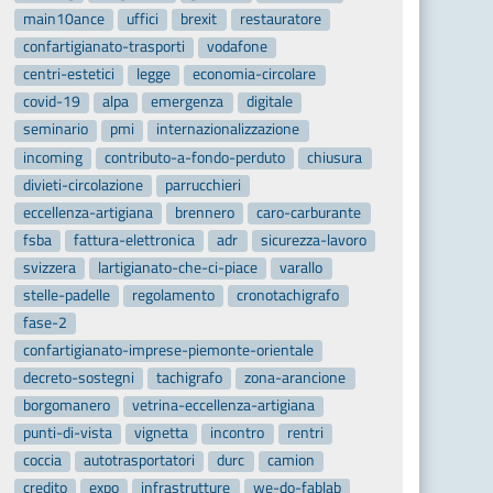
main10ance
uffici
brexit
restauratore
confartigianato-trasporti
vodafone
centri-estetici
legge
economia-circolare
covid-19
alpa
emergenza
digitale
seminario
pmi
internazionalizzazione
incoming
contributo-a-fondo-perduto
chiusura
divieti-circolazione
parrucchieri
eccellenza-artigiana
brennero
caro-carburante
fsba
fattura-elettronica
adr
sicurezza-lavoro
svizzera
lartigianato-che-ci-piace
varallo
stelle-padelle
regolamento
cronotachigrafo
fase-2
confartigianato-imprese-piemonte-orientale
decreto-sostegni
tachigrafo
zona-arancione
borgomanero
vetrina-eccellenza-artigiana
punti-di-vista
vignetta
incontro
rentri
coccia
autotrasportatori
durc
camion
credito
expo
infrastrutture
we-do-fablab