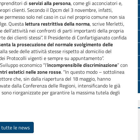
mprenditori di
servizi alla persona
, come gli acconciatori e,
i propri clienti. Secondo il Dpcm del 3 novembre, infatti,
e permesso solo nel caso in cui nel proprio comune non sia
volge. Questa
lettura restrittiva della norma
, scrive Merletti,
dell’attività nei confronti di parti importanti della propria
rte dei clienti stessi”. Il Presidente di Confartigianato confida
enta la prosecuzione del normale svolgimento delle
la sede delle attività stesse rispetto al domicilio del
 dei Protocolli vigenti e sempre su appuntamento”.
o Sviluppo economico “l’
incomprensibile discriminazione
” con
entri estetici nelle zone rosse
. “In questo modo – sottolinea
ettore che, sin dalla riapertura del 18 maggio, hanno
vate dalla Conferenza delle Regioni, intensificando le già
si sono riorganizzate per garantire la massima tutela degli
 tutte le news