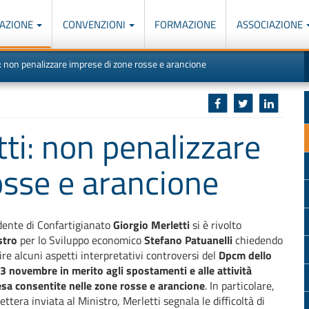
AZIONE
CONVENZIONI
FORMAZIONE
ASSOCIAZIONE
M
I
: non penalizzare imprese di zone rosse e arancione
u
d
o
r
p
p
n
s
c
ti: non penalizzare
osse e arancione
idente di Confartigianato
Giorgio Merletti
si è rivolto
stro
per lo Sviluppo economico
Stefano Patuanelli
chiedendo
rire alcuni aspetti interpretativi controversi del
Dpcm dello
3 novembre in merito agli spostamenti e alle attività
sa consentite nelle zone rosse e arancione
. In particolare,
ettera inviata al Ministro, Merletti segnala le difficoltà di