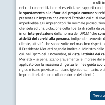
molti i
nei casi consentiti, i centri estetici, nei rapporti con 
lo
spostamento al di fuori del proprio comune
sarebb
presente un’impresa che eserciti l’attività cui ci si ri
impedirebbe agli imprenditori “la normale prosecuzione 
clientela ed una violazione della libertà di scelta da pa
in un’
interpretazione
della norma del DPCM “che
cons
attività dei servizi alla persona
, indipendentemente dal
cliente, attività che sono svolte nel massimo rispetto
Il Presidente Merletti segnala inoltre al Ministro dell
cui, nel Dpcm del 3 novembre,
si vieta l’attività dei c
Merletti – si penalizzano gravemente le imprese del s
applicato con la massima diligenza le linee guida appro
rigide misure previste sul piano igienico-sanitario, e 
imprenditori, dei loro collaboratori e dei clienti”.
Torna a