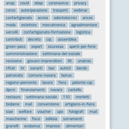
anap
covid
ebap
coronavirus
privacy
corso
autoriparazione
trasporti
webinar
confartigianato
accise
odontotecnici
ancos
moda
estetiste
meccatronica
agroalimentare
vercelli
confartigianato-formazione
logistica
contributi
decreto
cqc
assemblea
green-pass
export
sicurezza
aperti-per-ferie
somministrazione
settimana-del-sociale
revisione
giovani-imprenditori
lilt
unatras
rifiuti
tir
sanarti
taxi
autisti
bando
patronato
comune-novara
bonus
regione-piemonte
lavoro
fiera
patente-cqc
dpcm
finanziamenti
novara
castello
restauro
settimana-sociale
110
merletti
biobene
inail
convenzione
artigiano-in-fiera
siae
welfare
voucher
upo
fotografi
mud
mascherine
fisco
edilizia
serramenti
granelli
ecobonus
imprese
alimentari