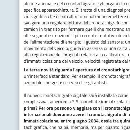
alcune anomalie del cronotachigrafo e gli organi di c
specifica apparecchiatura. Si tratta di una diagnosi p
ciò significa che i controllori non potranno emettere 
svolgere una regolare lettura del cronotachigrafo con la
camion in transito per fermare quelli che mostrano ano
alle seguenti situazioni: il più recente tentativo di vio
dell'alimentazione di energia; il guasto del sensore; u
movimento del veicolo; guida in assenza di una carta va
alla regolazione dell'ora; dati relativi alla calibratur
d'immatricolazione del veicolo; velocità registrata dal 
La terza novità riguarda l'apertura del cronotachigraf
un'interfaccia standard. Per esempio, il cronotachigra
aziendale che gestisce i veicoli e gli autisti.
Il nuovo cronotachigrafo digitale sarà installato come
complessiva superiore a 3,5 tonnellate immatricolati
prima? Per ora possono viaggiare con il cronotachigr
internazionali dovranno avere il cronotachigrafo di n
immatricolazione, entro giugno 2034, ossia tra quind
tachigrafica, che ha più memoria, ma per quanto riguar