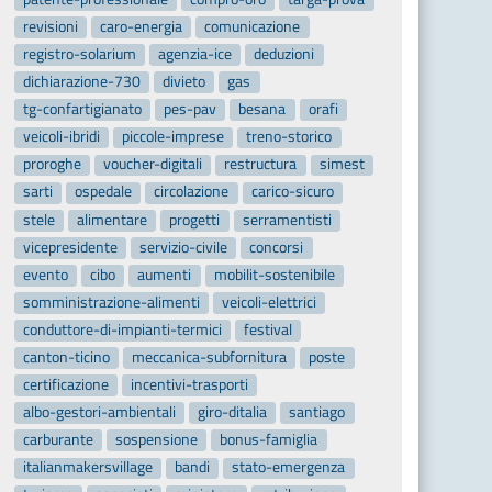
revisioni
caro-energia
comunicazione
registro-solarium
agenzia-ice
deduzioni
dichiarazione-730
divieto
gas
tg-confartigianato
pes-pav
besana
orafi
veicoli-ibridi
piccole-imprese
treno-storico
proroghe
voucher-digitali
restructura
simest
sarti
ospedale
circolazione
carico-sicuro
stele
alimentare
progetti
serramentisti
vicepresidente
servizio-civile
concorsi
evento
cibo
aumenti
mobilit-sostenibile
somministrazione-alimenti
veicoli-elettrici
conduttore-di-impianti-termici
festival
canton-ticino
meccanica-subfornitura
poste
certificazione
incentivi-trasporti
albo-gestori-ambientali
giro-ditalia
santiago
carburante
sospensione
bonus-famiglia
italianmakersvillage
bandi
stato-emergenza