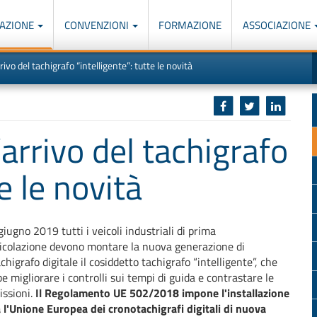
AZIONE
CONVENZIONI
FORMAZIONE
ASSOCIAZIONE
M
I
ivo del tachigrafo “intelligente”: tutte le novità
u
d
o
r
p
p
n
s
c
arrivo del tachigrafo
te le novità
giugno 2019 tutti i veicoli industriali di prima
colazione devono montare la nuova generazione di
chigrafo digitale il cosiddetto tachigrafo “intelligente”, che
e migliorare i controlli sui tempi di guida e contrastare le
ssioni.
Il Regolamento UE 502/2018 impone l'installazione
a l'Unione Europea dei cronotachigrafi digitali di nuova