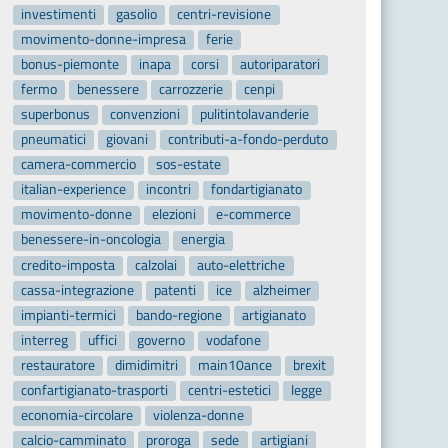
investimenti
gasolio
centri-revisione
movimento-donne-impresa
ferie
bonus-piemonte
inapa
corsi
autoriparatori
fermo
benessere
carrozzerie
cenpi
superbonus
convenzioni
pulitintolavanderie
pneumatici
giovani
contributi-a-fondo-perduto
camera-commercio
sos-estate
italian-experience
incontri
fondartigianato
movimento-donne
elezioni
e-commerce
benessere-in-oncologia
energia
credito-imposta
calzolai
auto-elettriche
cassa-integrazione
patenti
ice
alzheimer
impianti-termici
bando-regione
artigianato
interreg
uffici
governo
vodafone
restauratore
dimidimitri
main10ance
brexit
confartigianato-trasporti
centri-estetici
legge
economia-circolare
violenza-donne
calcio-camminato
proroga
sede
artigiani