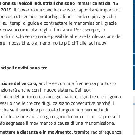
ione sui veicoli industriali che sono immatricolati dal 15
 2019.
Il Governo europeo ha deciso di apportare importanti
he costruttive ai cronotachigrafi per rendere più agevoli i
li sui tempi di guida e contrastare le manomissioni, grazie
erienza accumulata negli ultimi anni. Per esempio, la
a di un solo senso rende possibile alterare la rilevazione dei
 impossibile, o almeno molto più difficile, sui nuovi
incipali novità sono tre
izione del veicolo,
anche se con una frequenza piuttosto
unzionerà anche con il nuovo sistema Galileo), il
inizio del periodo di lavoro giornaliero, ogni tre ore di guida
essario che le tre ore di guida siano consecutive perché il
nche se il periodo è piuttosto lungo e non permette di
di rilevazione aiutano gli organi di controllo per capire se il
grafo segnasse il movimento a causa di una manomissione.
smettere a distanza e in movimento,
tramite radiofrequenza,