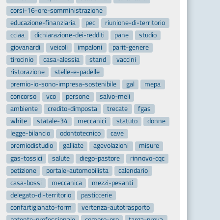
corsi-16-ore-somministrazione
educazione-finanziaria
pec
riunione-di-territorio
cciaa
dichiarazione-dei-redditi
pane
studio
giovanardi
veicoli
impaloni
parit-genere
tirocinio
casa-alessia
stand
vaccini
ristorazione
stelle-e-padelle
premio-io-sono-impresa-sostenibile
gal
mepa
concorso
vco
persone
salvo-meli
ambiente
credito-dimposta
trecate
fgas
white
statale-34
meccanici
statuto
donne
legge-bilancio
odontotecnico
cave
premiodistudio
galliate
agevolazioni
misure
gas-tossici
salute
diego-pastore
rinnovo-cqc
petizione
portale-automobilista
calendario
casa-bossi
meccanica
mezzi-pesanti
delegato-di-territorio
pasticcerie
confartigianato-form
vertenza-autotrasporto
patente-professionale
compro-oro
targa-prova