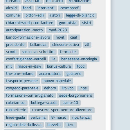
turismo
associati
ministero
retribuzione
alcolici
fondi
interventi
cosmoprof
comune
pittori-edili
ristori
legge-di-bilancio
chiacchierando-con-lautore
gommista
sistri
autoriparazioni-sacco
mud-2023
bando-formazione-lavoro
novit
caaf
presidente
bellanova
chiusura-estiva
ztl
sconti
vincenzo-schettini
fermo-tir
confartigianato-vercelli
lia
benessere-oncologia
mit
made-in-italy
bonus-cultura
food
the-one-milano
acconciatura
gelaterie
trasporto-persone
nuovo-ospedale
congedo-parentale
dehors
lilt-vco
inps
formazione-confartigianato
sede-borgomanero
coloriamoci
bottega-scuola
piano-40
rubinetterie
conoscere-sperimentare-diventare
linee-guida
verbania
8-marzo
ripartenza
regina-della-bellezza
brevetti
fiere