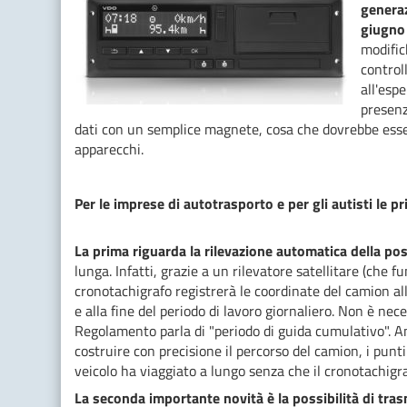
generaz
giugno
modific
control
all'esp
presenz
dati con un semplice magnete, cosa che dovrebbe essere
apparecchi.
Per le imprese di autotrasporto e per gli autisti le pr
La prima
riguarda la rilevazione automatica della pos
lunga. Infatti, grazie a un rilevatore satellitare (che f
cronotachigrafo registrerà le coordinate del camion all'
e alla fine del periodo di lavoro giornaliero. Non è nec
Regolamento parla di "periodo di guida cumulativo". A
costruire con precisione il percorso del camion, i punti 
veicolo ha viaggiato a lungo senza che il cronotachi
La seconda importante novità è la possibilità di tra