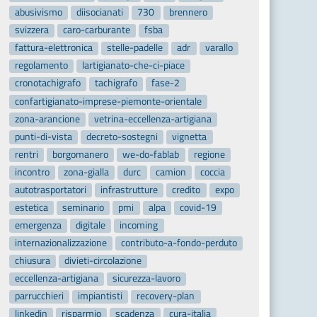
abusivismo
diisocianati
730
brennero
svizzera
caro-carburante
fsba
fattura-elettronica
stelle-padelle
adr
varallo
regolamento
lartigianato-che-ci-piace
cronotachigrafo
tachigrafo
fase-2
confartigianato-imprese-piemonte-orientale
zona-arancione
vetrina-eccellenza-artigiana
punti-di-vista
decreto-sostegni
vignetta
rentri
borgomanero
we-do-fablab
regione
incontro
zona-gialla
durc
camion
coccia
autotrasportatori
infrastrutture
credito
expo
estetica
seminario
pmi
alpa
covid-19
emergenza
digitale
incoming
internazionalizzazione
contributo-a-fondo-perduto
chiusura
divieti-circolazione
eccellenza-artigiana
sicurezza-lavoro
parrucchieri
impiantisti
recovery-plan
linkedin
risparmio
scadenza
cura-italia