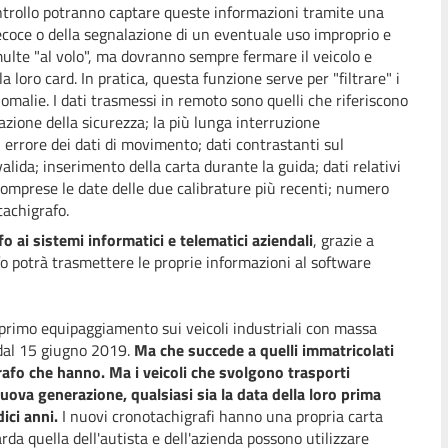
ontrollo potranno captare queste informazioni tramite una
recoce o della segnalazione di un eventuale uso improprio e
multe "al volo", ma dovranno sempre fermare il veicolo e
 loro card. In pratica, questa funzione serve per "filtrare" i
malie. I dati trasmessi in remoto sono quelli che riferiscono
lazione della sicurezza; la più lunga interruzione
n errore dei dati di movimento; dati contrastanti sul
lida; inserimento della carta durante la guida; dati relativi
a, comprese le date delle due calibrature più recenti; numero
tachigrafo.
o ai sistemi informatici e telematici aziendali
, grazie a
fo potrà trasmettere le proprie informazioni al software
 primo equipaggiamento sui veicoli industriali con massa
 dal 15 giugno 2019.
Ma che succede a quelli immatricolati
afo che hanno. Ma i veicoli che svolgono trasporti
uova generazione, qualsiasi sia la data della loro prima
ici anni.
I nuovi cronotachigrafi hanno una propria carta
da quella dell'autista e dell'azienda possono utilizzare