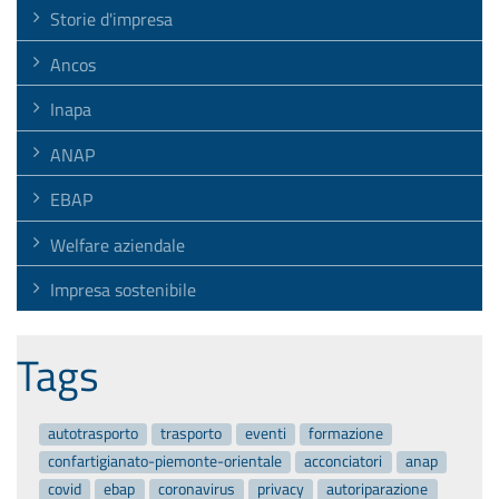
Storie d'impresa
Ancos
Inapa
ANAP
EBAP
Welfare aziendale
Impresa sostenibile
Tags
autotrasporto
trasporto
eventi
formazione
confartigianato-piemonte-orientale
acconciatori
anap
covid
ebap
coronavirus
privacy
autoriparazione