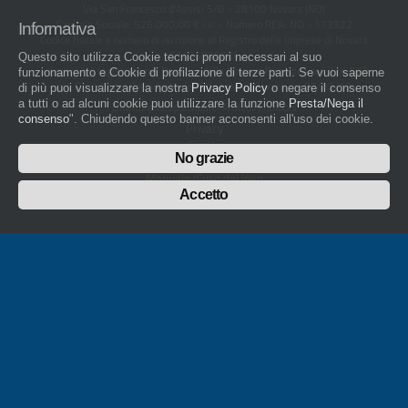
Via San Francesco d'Assisi 5/D - 28100 Novara (NO)
Capitale Sociale: 526.000,00 € i.v. - Numero REA: NO - 173322
Informativa
Codice fiscale e numero di iscrizione al Registro delle Imprese di Novara
01436930034
Questo sito utilizza Cookie tecnici propri necessari al suo
artigiani.it è registrato nel Registro della Stampa Periodica con il nr. 562
funzionamento e Cookie di profilazione di terze parti. Se vuoi saperne
con Decreto del Presidente del Tribunale di Novara del 07/03/13
di più puoi visualizzare la nostra
Privacy Policy
o negare il consenso
a tutti o ad alcuni cookie puoi utilizzare la funzione
Presta/Nega il
Direttore Responsabile: Amleto Impaloni
consenso
". Chiudendo questo banner acconsenti all'uso dei cookie.
Privacy
Cookie
No grazie
Whistleblowing
Manuale d'uso del logo
Policy sulla Parità di genere
Accetto