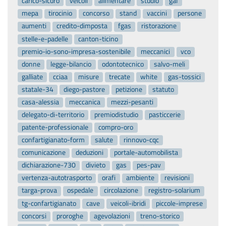
carico-sicuro
veicoli
alimentare
studio
gal
mepa
tirocinio
concorso
stand
vaccini
persone
aumenti
credito-dimposta
fgas
ristorazione
stelle-e-padelle
canton-ticino
premio-io-sono-impresa-sostenibile
meccanici
vco
donne
legge-bilancio
odontotecnico
salvo-meli
galliate
cciaa
misure
trecate
white
gas-tossici
statale-34
diego-pastore
petizione
statuto
casa-alessia
meccanica
mezzi-pesanti
delegato-di-territorio
premiodistudio
pasticcerie
patente-professionale
compro-oro
confartigianato-form
salute
rinnovo-cqc
comunicazione
deduzioni
portale-automobilista
dichiarazione-730
divieto
gas
pes-pav
vertenza-autotrasporto
orafi
ambiente
revisioni
targa-prova
ospedale
circolazione
registro-solarium
tg-confartigianato
cave
veicoli-ibridi
piccole-imprese
concorsi
proroghe
agevolazioni
treno-storico