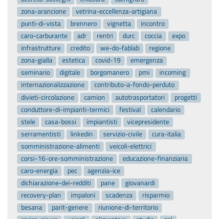
zona-arancione
vetrina-eccellenza-artigiana
punti-di-vista
brennero
vignetta
incontro
caro-carburante
adr
rentri
durc
coccia
expo
infrastrutture
credito
we-do-fablab
regione
zona-gialla
estetica
covid-19
emergenza
seminario
digitale
borgomanero
pmi
incoming
internazionalizzazione
contributo-a-fondo-perduto
divieti-circolazione
camion
autotrasportatori
progetti
conduttore-di-impianti-termici
festival
calendario
stele
casa-bossi
impiantisti
vicepresidente
serramentisti
linkedin
servizio-civile
cura-italia
somministrazione-alimenti
veicoli-elettrici
corsi-16-ore-somministrazione
educazione-finanziaria
caro-energia
pec
agenzia-ice
dichiarazione-dei-redditi
pane
giovanardi
recovery-plan
impaloni
scadenza
risparmio
besana
parit-genere
riunione-di-territorio