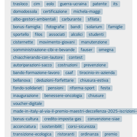
trasloco
cim
eolo
guerra-ucraina
patente
its
domodossola
certificazione
michela-maggi
albo-gestori-ambientali
carburante
sfilata
bonus-famiglia
fotografie
bandi
solarium
famiglie
sportello
filos
associati
alcolici
studenti
cisternette
movimento-giovani
manutenzione
somministrazione-cibi-e-bevande
fauser
omegna
chiacchierando-con-lautore
contest
autoriparazioni-sacco
costruzioni
prevenzione
bando-formazione-lavoro
caaf
tirocinio-in-azienda
bellanova
deduzioni-forfettarie
chiusura-estiva
fondo-solidariet
pensioni
riforma-sport
festa
inaugurazione
benessere-oncologia
chiusure
voucher-digitale
made-in-italy-al-via-il-premio-maestri-deccellenza-2025-iscrizion
bonus-cultura
credito-imposta-gas
convenzione-siae
acconciatura
sostenibilit
corsi-sicurezza
transizione-ecologica
ristoranti
ordinanza
premio