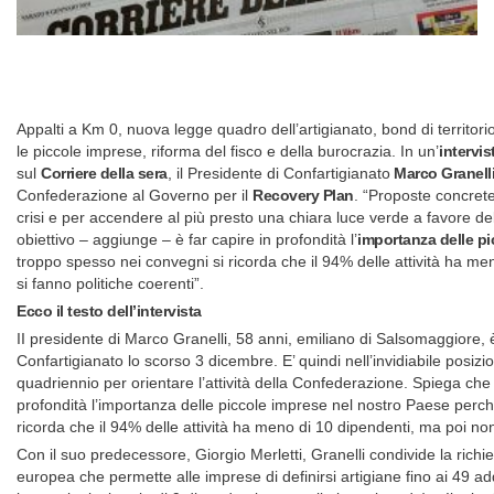
Appalti a Km 0, nuova legge quadro dell’artigianato, bond di territor
le piccole imprese, riforma del fisco e della burocrazia. In un’
intervis
sul
Corriere della sera
, il Presidente di Confartigianato
Marco Granell
Confederazione al Governo per il
Recovery Plan
. “Proposte concrete
crisi e per accendere al più presto una chiara luce verde a favore del
obiettivo – aggiunge – è far capire in profondità l’
importanza delle pi
troppo spesso nei convegni si ricorda che il 94% delle attività ha m
si fanno politiche coerenti”.
Ecco il testo dell’intervista
II presidente di Marco Granelli, 58 anni, emiliano di Salsomaggiore, è 
Confartigianato lo scorso 3 dicembre. E’ quindi nell’invidiabile posizi
quadriennio per orientare l’attività della Confederazione. Spiega che 
profondità l’importanza delle piccole imprese nel nostro Paese perc
ricorda che il 94% delle attività ha meno di 10 dipendenti, ma poi no
Con il suo predecessore, Giorgio Merletti, Granelli condivide la richi
europea che permette alle imprese di definirsi artigiane fino ai 49 add