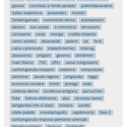
giovani
contributi-a-fondo-perduto
pulitintolavanderie
italian-experience
pneumatici
incontri
fondartigianato
movimento-donne
autoriparatori
elezioni
sos-estate
e-commerce
benessere
carrozzerie
cenpi
energia
credito-imposta
centri-estetici
diisocianati
patenti
ice
ferie
calcio-camminato
impianti-termici
interreg
abusivismo
artigiani
governo
dimidimitri
main10ance
730
uffici
cassa-integrazione
confartigianato-trasporti
vodafone
restauratore
alzheimer
bando-regione
artigianato
legge
economia-circolare
brexit
proroga
sede
violenza-donne
eccellenza-artigiana
parrucchieri
fsba
fattura-elettronica
alpa
sicurezza-lavoro
lartigianato-che-ci-piace
svizzera
varallo
stelle-padelle
cronotachigrafo
regolamento
fase-2
confartigianato-imprese-piemonte-orientale
decreto-sostegni
chiusura
tachigrafo