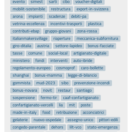
evento
simest
sarti
cibo
voucher-digitali
mobilit-sostenibile
restructura
export-in-svizzera
arona
impianti
scadenze
debiti-pa
vetrina-eccellenza
incentivi-trasporti
plastica
contributi-ebap
gruppo-giovani
zona-rossa
italianmakersvillage
riaperture
meccanica-subfornitura
giro-ditalia
austria
settore-lapideo
bonus-facciate
tasse
comune
social-local
artigianato-digitale
ministero
fondi
interventi
auto-ibride
regolamento-europeo
cosmoprof
caro-bollette
shanghai
bonus-mamma
legge-di-bilancio
gommista
mud-2023
sibo
prevenzione-incendi
bonus-novara
novit
restaur
santiago
sospensione
fermo-tir
caaf-confartigianato
confartigianato-vercelli
lia
mit
poste
made-in-italy
food
retribuzione
acconciatrici
gelaterie
nuovo-ospedale
assegno-unico
pittori-edili
congedo-parentale
dehors
lilt-vco
stato-emergenza