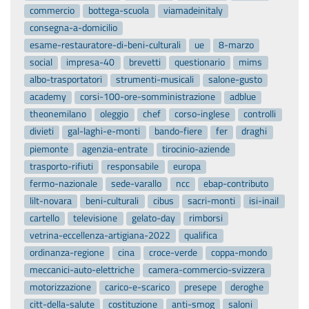
commercio
bottega-scuola
viamadeinitaly
consegna-a-domicilio
esame-restauratore-di-beni-culturali
ue
8-marzo
social
impresa-40
brevetti
questionario
mims
albo-trasportatori
strumenti-musicali
salone-gusto
academy
corsi-100-ore-somministrazione
adblue
theonemilano
oleggio
chef
corso-inglese
controlli
divieti
gal-laghi-e-monti
bando-fiere
fer
draghi
piemonte
agenzia-entrate
tirocinio-aziende
trasporto-rifiuti
responsabile
europa
fermo-nazionale
sede-varallo
ncc
ebap-contributo
lilt-novara
beni-culturali
cibus
sacri-monti
isi-inail
cartello
televisione
gelato-day
rimborsi
vetrina-eccellenza-artigiana-2022
qualifica
ordinanza-regione
cina
croce-verde
coppa-mondo
meccanici-auto-elettriche
camera-commercio-svizzera
motorizzazione
carico-e-scarico
presepe
deroghe
citt-della-salute
costituzione
anti-smog
saloni