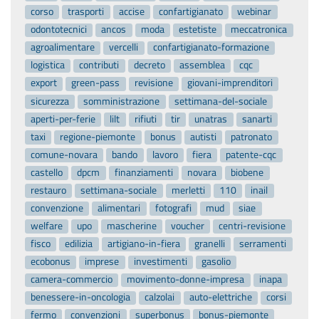
corso
trasporti
accise
confartigianato
webinar
odontotecnici
ancos
moda
estetiste
meccatronica
agroalimentare
vercelli
confartigianato-formazione
logistica
contributi
decreto
assemblea
cqc
export
green-pass
revisione
giovani-imprenditori
sicurezza
somministrazione
settimana-del-sociale
aperti-per-ferie
lilt
rifiuti
tir
unatras
sanarti
taxi
regione-piemonte
bonus
autisti
patronato
comune-novara
bando
lavoro
fiera
patente-cqc
castello
dpcm
finanziamenti
novara
biobene
restauro
settimana-sociale
merletti
110
inail
convenzione
alimentari
fotografi
mud
siae
welfare
upo
mascherine
voucher
centri-revisione
fisco
edilizia
artigiano-in-fiera
granelli
serramenti
ecobonus
imprese
investimenti
gasolio
camera-commercio
movimento-donne-impresa
inapa
benessere-in-oncologia
calzolai
auto-elettriche
corsi
fermo
convenzioni
superbonus
bonus-piemonte