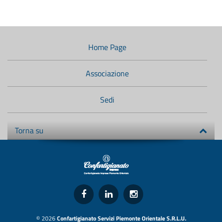
Menù
di
navigazione
Home Page
secondario:
Associazione
Sedi
Torna su
© 2026
Confartigianato Servizi Piemonte Orientale S.R.L.U.