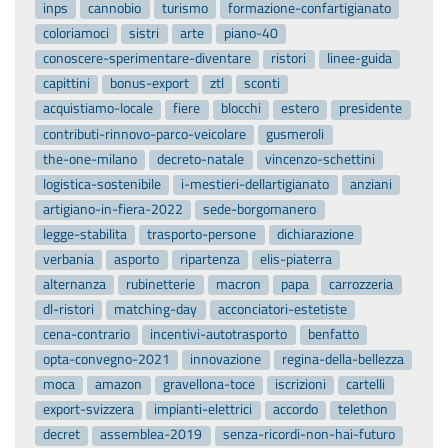
inps
cannobio
turismo
formazione-confartigianato
coloriamoci
sistri
arte
piano-40
conoscere-sperimentare-diventare
ristori
linee-guida
capittini
bonus-export
ztl
sconti
acquistiamo-locale
fiere
blocchi
estero
presidente
contributi-rinnovo-parco-veicolare
gusmeroli
the-one-milano
decreto-natale
vincenzo-schettini
logistica-sostenibile
i-mestieri-dellartigianato
anziani
artigiano-in-fiera-2022
sede-borgomanero
legge-stabilita
trasporto-persone
dichiarazione
verbania
asporto
ripartenza
elis-piaterra
alternanza
rubinetterie
macron
papa
carrozzeria
dl-ristori
matching-day
acconciatori-estetiste
cena-contrario
incentivi-autotrasporto
benfatto
opta-convegno-2021
innovazione
regina-della-bellezza
moca
amazon
gravellona-toce
iscrizioni
cartelli
export-svizzera
impianti-elettrici
accordo
telethon
decret
assemblea-2019
senza-ricordi-non-hai-futuro