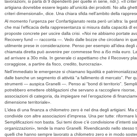
lavorazioni, si parla di 9 dipendenti per quelle in serie, ndr,). «Il crit
artigiana dovrebbe essere legato all’unicità dei prodotti. No alla ghe
criteri dimensionali», dice. Una chiara sfida nell’ambito della rappre
Al momento l’urgenza per Confartigianato resta però un’altra: la gesti
che mai l’efficacia della rappresentanza si misura dalla capacità dl ess
proposte concrete per uscire dalla crisi. «Noi ne abbiamo portate ava
Recovery fund — racconta —. Vedo dalle bozze che circolano in que
utilmente prese in considerazione. Penso per esempio all’idea degli a
chiamata diretta può avvenire per commesse fino a i5o mila euro. La 
ad arrivare a 30o mila. In generale ci aspettiamo che il Recovery plan
coraggiose, a partire da fisco, credito, burocrazia».
Nell’immediato le emergenze si chiamano liquidità e patrimonializzazio
dalle banche un segmento di attività “a fallimento di mercato”. Per 
strumenti — auspica Granelli —. Penso ai “bond di territorio”. Semp
potrebbero emettere obbligazioni che servano a raccogliere risorse
associazioni di categoria, da impiegare nel l’erogazione di finanziam
dimensione territoriale».
L’idea di una finanza a chilometro zero è nel dna degli artigiani. Ma 
condivide con altre associazioni d’impresa. Una per tutte: riformare l
Semplificazioni non basta. Sui temi dove c’è condivisione d’intenti sia
organizzazioni», tende la mano Granelli. Rivendicando nello stesso t
quelli che hanno sempre lavorato a chilometro zero e in modo soste