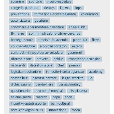
solarium
sportello
nuovo-ospedale
congedo-parentale
dehors
lilt-vco
inps
prevenzione
formazione-confartigianato
coloriamoci
acconciatura
gelaterie
conoscere-sperimentare-diventare
linee-guida
8-marzo
somministrazione-cibi-e-bevande
bottega-scuola
tirocinio-in-azienda
piano-40
fiere
voucher-digitale
albo-trasportatori
estero
contributi-rinnovo-parco-veicolare
gusmeroli
riforma-sport
brevetti
adblue
transizione-ecologica
ristoranti
decreto-natale
chef
premio
logistica-sostenibile
i-mestieri-dellartigianato
academy
sostenibilit
agenzia-entrate
legge-stabilita
ue
dichiarazione
bando-fiere
viamadeinitaly
questionario
strumenti-musicali
elis-piaterra
salone-gusto
macron
papa
social
incentivi-autotrasporto
beni-culturali
opta-convegno-2021
innovazione
moca