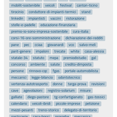
mobilit-sostenibile
veicoli
festival
canton-ticino
tirocinio
conduttore-di-impianti-termici
stand
linkedin
impiantisti
vaccini
ristorazione
stelle-e-padelle
educazione-finanziaria
premio-io-sono-impresa-sostenibile
cura-italia
corsi-16-ore-somministrazione
dichiarazione-dei-redditi
pane
pec
cciaa
giovanardi
vco
salvo-meli
parit-genere
impaloni
trecate
white
casa-alessia
statale-34
statuto
mepa
premiodistudio
gal
concorso
ambiente
salute
credito-dimposta
persone
rinnovo-cqc
fgas
portale-automobilista
meccanici
legge-bilancio
odontotecnico
vertenza-autotrasporto
donne
targa-prova
revisioni
cave
agevolazioni
registro-solarium
misure
galliate
diego-pastore
tg-confartigianato
gas-tossici
calendario
veicoli-ibridi
piccole-imprese
petizione
mezzi-pesanti
treno-storico
delegato-di-territorio
pasticcerie
casa-bossi
proroghe
meccanica