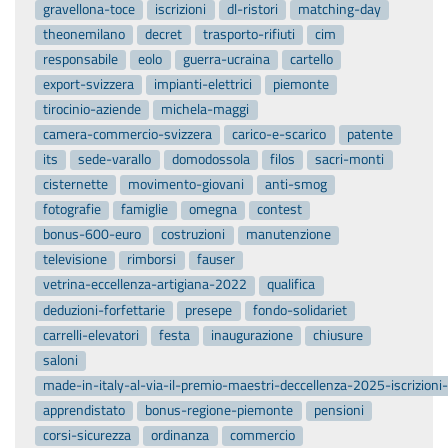
gravellona-toce
iscrizioni
dl-ristori
matching-day
theonemilano
decret
trasporto-rifiuti
cim
responsabile
eolo
guerra-ucraina
cartello
export-svizzera
impianti-elettrici
piemonte
tirocinio-aziende
michela-maggi
camera-commercio-svizzera
carico-e-scarico
patente
its
sede-varallo
domodossola
filos
sacri-monti
cisternette
movimento-giovani
anti-smog
fotografie
famiglie
omegna
contest
bonus-600-euro
costruzioni
manutenzione
televisione
rimborsi
fauser
vetrina-eccellenza-artigiana-2022
qualifica
deduzioni-forfettarie
presepe
fondo-solidariet
carrelli-elevatori
festa
inaugurazione
chiusure
saloni
made-in-italy-al-via-il-premio-maestri-deccellenza-2025-iscrizion
apprendistato
bonus-regione-piemonte
pensioni
corsi-sicurezza
ordinanza
commercio