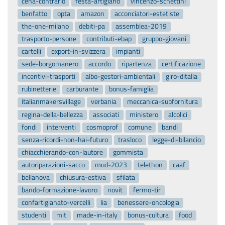
cena-contrario
festa-artigiano
vincenzo-schettini
benfatto
opta
amazon
acconciatori-estetiste
the-one-milano
debiti-pa
assemblea-2019
trasporto-persone
contributi-ebap
gruppo-giovani
cartelli
export-in-svizzera
impianti
sede-borgomanero
accordo
ripartenza
certificazione
incentivi-trasporti
albo-gestori-ambientali
giro-ditalia
rubinetterie
carburante
bonus-famiglia
italianmakersvillage
verbania
meccanica-subfornitura
regina-della-bellezza
associati
ministero
alcolici
fondi
interventi
cosmoprof
comune
bandi
senza-ricordi-non-hai-futuro
trasloco
legge-di-bilancio
chiacchierando-con-lautore
gommista
autoriparazioni-sacco
mud-2023
telethon
caaf
bellanova
chiusura-estiva
sfilata
bando-formazione-lavoro
novit
fermo-tir
confartigianato-vercelli
lia
benessere-oncologia
studenti
mit
made-in-italy
bonus-cultura
food