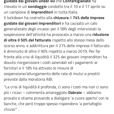
guidate dai giovani under 40
che
Confartigianato
ha
rilevato in un
sondaggio
condotto tra il 10 e il 17 aprile su
un campione di
imprenditori
in tutta Italia.
Il lockdown ha costretto alla
chiusura
il
74% delle imprese
guidate dai giovani imprenditori
e ha causato un calo
generalizzato degli incassi: per il 58% degli intervistati la
sospensione dell’attività ha provocato a marzo una
riduzione
di oltre il 50% del fatturato
rispetto allo stesso mese dello
scorso anno, e addirittura per il 21% delle imprese il fatturato
è diminuito di oltre il 90% rispetto a marzo 2019. Per far
fronte alla crisi di liquidità il 32% dei giovani imprenditori ha
dovuto riorganizzare i costi aziendali ed i pagamenti ai
fornitori e il 18% ha attivato le misure di
sospensione/allungamento delle rate di mutui e prestiti
previste dalla moratoria ABI.
“La crisi di liquidità è profonda, ci sono i costi ma non ci sono
più i ricavi – commenta amareggiato
Dabraio
– abbiamo
provato e stiamo provando a dialogare ‘a cuore aperto’ con le
banche, che però troppo spesso rispondono ‘a portafoglio
chiuso'” .