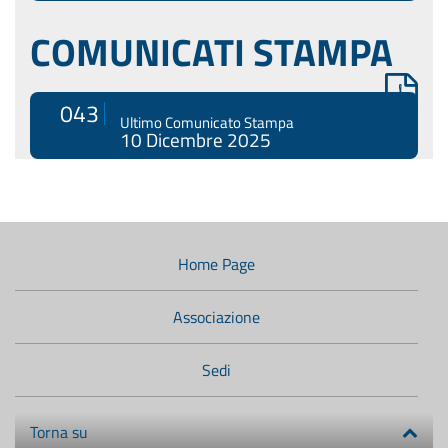
COMUNICATI STAMPA
043
Ultimo Comunicato Stampa
10 Dicembre 2025
Menù
di
navigazione
Home Page
secondario:
Associazione
Sedi
Torna su