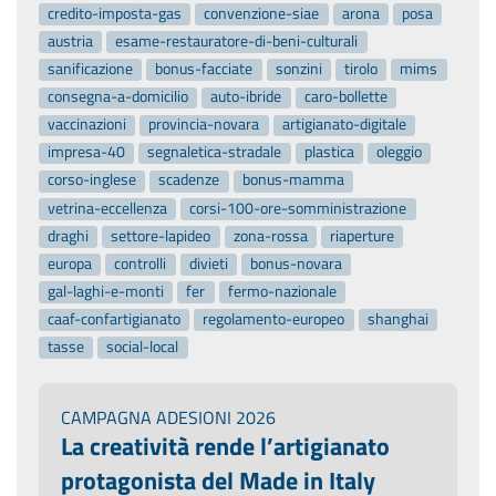
credito-imposta-gas
convenzione-siae
arona
posa
austria
esame-restauratore-di-beni-culturali
sanificazione
bonus-facciate
sonzini
tirolo
mims
consegna-a-domicilio
auto-ibride
caro-bollette
vaccinazioni
provincia-novara
artigianato-digitale
impresa-40
segnaletica-stradale
plastica
oleggio
corso-inglese
scadenze
bonus-mamma
vetrina-eccellenza
corsi-100-ore-somministrazione
draghi
settore-lapideo
zona-rossa
riaperture
europa
controlli
divieti
bonus-novara
gal-laghi-e-monti
fer
fermo-nazionale
caaf-confartigianato
regolamento-europeo
shanghai
tasse
social-local
CAMPAGNA ADESIONI 2026
La creatività rende l’artigianato
protagonista del Made in Italy