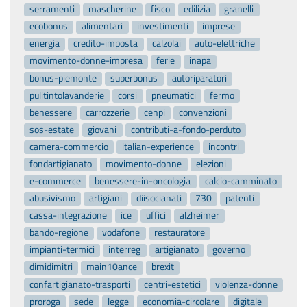
serramenti
mascherine
fisco
edilizia
granelli
ecobonus
alimentari
investimenti
imprese
energia
credito-imposta
calzolai
auto-elettriche
movimento-donne-impresa
ferie
inapa
bonus-piemonte
superbonus
autoriparatori
pulitintolavanderie
corsi
pneumatici
fermo
benessere
carrozzerie
cenpi
convenzioni
sos-estate
giovani
contributi-a-fondo-perduto
camera-commercio
italian-experience
incontri
fondartigianato
movimento-donne
elezioni
e-commerce
benessere-in-oncologia
calcio-camminato
abusivismo
artigiani
diisocianati
730
patenti
cassa-integrazione
ice
uffici
alzheimer
bando-regione
vodafone
restauratore
impianti-termici
interreg
artigianato
governo
dimidimitri
main10ance
brexit
confartigianato-trasporti
centri-estetici
violenza-donne
proroga
sede
legge
economia-circolare
digitale