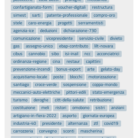
confartigianato-form
voucher-digitali
restructura
simest
sarti
patente-professionale
compro-oro
stele
caro-energia
progetti
serramentisti
agenzia-ice
deduzioni
dichiarazione-730
comunicazione
vicepresidente
servizio-civile
divieto
gas
assegno-unico
ebap-contributo
lilt-novara
cibus
cannobio
sibo
isi-inail
ncc
acconciatrici
ordinanza-regione
cina
restaur
capittini
prevenzione-incendi
bonus-export
arte
gelato-day
acquistiamo-locale
poste
blocchi
motorizzazione
santiago
croce-verde
sospensione
coppa-mondo
meccanici-auto-elettriche
pittori-edili
stato-emergenza
turismo
deroghe
citt-della-salute
retribuzione
costituzione
meli
ristori
omobono
sistri
anziani
artigiano-in-fiera-2022
asporto
giornata-europea
industria-40
presidente
alternanza
ztl
covid19
carrozzeria
convegno
sconti
mascherina