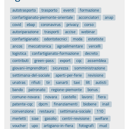
autotrasporto
trasporto
eventi
formazione
confartigianato-piemonte-orientale
acconciatori
anap
covid
ebap
coronavirus
privacy
corso
autoriparazione
trasporti
accise
webinar
confartigianato
odontotecnici
moda
estetiste
ancos
meccatronica
agroalimentare
vercelli
logistica
confartigianato-formazione
decreto
contributi
green-pass
export
cqc
assemblea
giovani-imprenditori
sicurezza
somministrazione
settimana-del-sociale
aperti-per-ferie
revisione
unatras
rifiuti
tir
sanarti
taxi
lilt
autisti
bando
patronato
regione-piemonte
bonus
comune-novara
novara
castello
lavoro
fiera
patente-cqc
dpcm
finanziamenti
biobene
inail
convenzione
restauro
settimana-sociale
110
merletti
siae
gasolio
centri-revisione
welfare
voucher
upo
artigiano-in-fiera
fotografi
mud