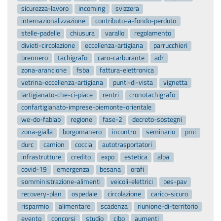
sicurezza-lavoro
incoming
svizzera
internazionalizzazione
contributo-a-fondo-perduto
stelle-padelle
chiusura
varallo
regolamento
divieti-circolazione
eccellenza-artigiana
parrucchieri
brennero
tachigrafo
caro-carburante
adr
zona-arancione
fsba
fattura-elettronica
vetrina-eccellenza-artigiana
punti-di-vista
vignetta
lartigianato-che-ci-piace
rentri
cronotachigrafo
confartigianato-imprese-piemonte-orientale
we-do-fablab
regione
fase-2
decreto-sostegni
zona-gialla
borgomanero
incontro
seminario
pmi
durc
camion
coccia
autotrasportatori
infrastrutture
credito
expo
estetica
alpa
covid-19
emergenza
besana
orafi
somministrazione-alimenti
veicoli-elettrici
pes-pav
recovery-plan
ospedale
circolazione
carico-sicuro
risparmio
alimentare
scadenza
riunione-di-territorio
evento
concorsi
studio
cibo
aumenti