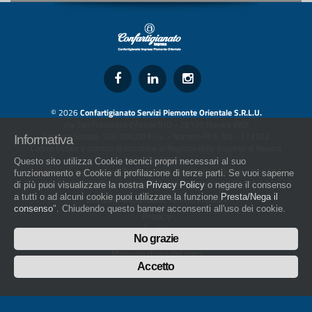
© 2026
Confartigianato Servizi Piemonte Orientale S.R.L.U.
Via San Francesco d'Assisi 5/D - 28100 Novara (NO)
Capitale Sociale: 526.000,00 € i.v. - Numero REA: NO - 173322
Informativa
Codice fiscale e numero di iscrizione al Registro delle Imprese di Novara
01436930034
Questo sito utilizza Cookie tecnici propri necessari al suo
artigiani.it è registrato nel Registro della Stampa Periodica con il nr. 562
funzionamento e Cookie di profilazione di terze parti. Se vuoi saperne
con Decreto del Presidente del Tribunale di Novara del 07/03/13
di più puoi visualizzare la nostra
Privacy Policy
o negare il consenso
a tutti o ad alcuni cookie puoi utilizzare la funzione
Presta/Nega il
Direttore Responsabile: Amleto Impaloni
consenso
". Chiudendo questo banner acconsenti all'uso dei cookie.
Privacy
Cookie
No grazie
Whistleblowing
Manuale d'uso del logo
Policy sulla Parità di genere
Accetto